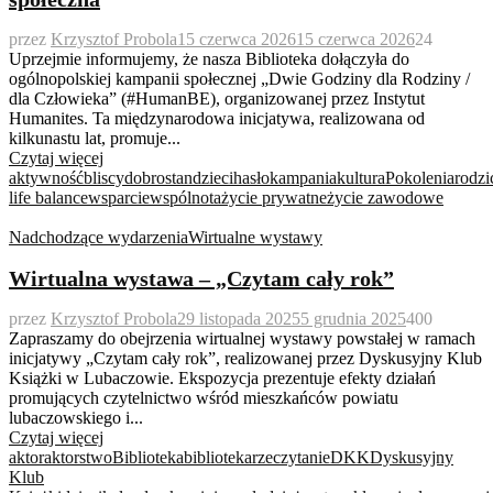
przez
Krzysztof Probola
15 czerwca 2026
15 czerwca 2026
24
Uprzejmie informujemy, że nasza Biblioteka dołączyła do
ogólnopolskiej kampanii społecznej „Dwie Godziny dla Rodziny /
dla Człowieka” (#HumanBE), organizowanej przez Instytut
Humanites. Ta międzynarodowa inicjatywa, realizowana od
kilkunastu lat, promuje...
Czytaj więcej
aktywność
bliscy
dobrostan
dzieci
hasło
kampania
kultura
Pokolenia
rodzi
life balance
wsparcie
wspólnota
życie prywatne
życie zawodowe
Nadchodzące wydarzenia
Wirtualne wystawy
Wirtualna wystawa – „Czytam cały rok”
przez
Krzysztof Probola
29 listopada 2025
5 grudnia 2025
400
Zapraszamy do obejrzenia wirtualnej wystawy powstałej w ramach
inicjatywy „Czytam cały rok”, realizowanej przez Dyskusyjny Klub
Książki w Lubaczowie. Ekspozycja prezentuje efekty działań
promujących czytelnictwo wśród mieszkańców powiatu
lubaczowskiego i...
Czytaj więcej
aktor
aktorstwo
Biblioteka
bibliotekarze
czytanie
DKK
Dyskusyjny
Klub