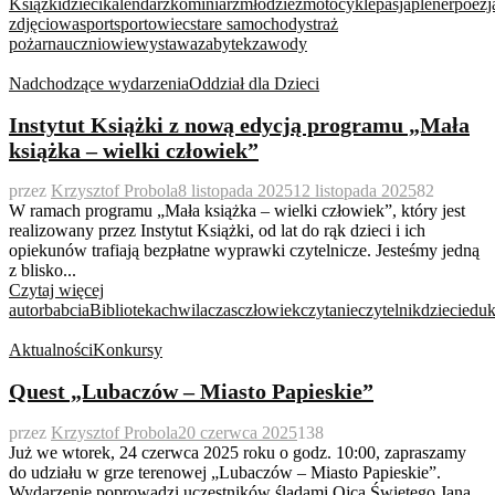
Książki
dzieci
kalendarz
kominiarz
młodzież
motocykle
pasja
plener
poezj
zdjęciowa
sport
sportowiec
stare samochody
straż
pożarna
uczniowie
wystawa
zabytek
zawody
Nadchodzące wydarzenia
Oddział dla Dzieci
Instytut Książki z nową edycją programu „Mała
książka – wielki człowiek”
przez
Krzysztof Probola
8 listopada 2025
12 listopada 2025
82
W ramach programu „Mała książka – wielki człowiek”, który jest
realizowany przez Instytut Książki, od lat do rąk dzieci i ich
opiekunów trafiają bezpłatne wyprawki czytelnicze. Jesteśmy jedną
z blisko...
Czytaj więcej
autor
babcia
Biblioteka
chwila
czas
człowiek
czytanie
czytelnik
dzieci
eduk
Aktualności
Konkursy
Quest „Lubaczów – Miasto Papieskie”
przez
Krzysztof Probola
20 czerwca 2025
138
Już we wtorek, 24 czerwca 2025 roku o godz. 10:00, zapraszamy
do udziału w grze terenowej „Lubaczów – Miasto Papieskie”.
Wydarzenie poprowadzi uczestników śladami Ojca Świętego Jana