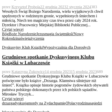
przez
Krzysztof Probola
22 grudnia 2023
2 stycznia 2024
383
Wesołych Świąt Bożego Narodzenia, wielu wyjątkowych chwil
spędzonych w rodzinnym gronie, wypełnionych śmiechem i
miłością. Niech ten magiczny czas trwa przez cały 2024 rok.
Dyrektor i Pracownicy Miejskiej Biblioteki Publicznej...
Czytaj więcej
Bóg
Boże Narodzenie
Jezus
magia świąt
miłość
Nowy
Rok
rodzina
święta
życzenia
Dyskusyjny Klub Książki
Wypożyczalnia dla Dorosłych
Grudniowe spotkanie Dyskusyjnego Klubu
Książki w Lubaczowie
przez
Katarzyna Żukowicz
14 grudnia 2023
15 grudnia 2023
689
Grudniowe spotkanie Dyskusyjnego Klubu Książki w Lubaczowie
poświęcone było książce „Drzazga. Kłamstwa silniejsze niż
śmierć”. Książka opisuje historie pogromów żydowskich obywateli
państwa polskiego dokonanych przez ich polskich sąsiadów.
Mirosław Tryczyk...
Czytaj więcej
drzazga
dyskusja
mordy na Zydach
pamięć
Polacy
rodzina
sąsiedzi