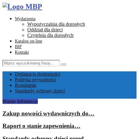
Wydarzenia
Wypożyczalnia dla dorosłych
Oddział dla dzieci
Czytelnia dla dorosłych
Katalog on-line
BIP
Kontakt
Search
Search
for:
Facebook
Instagram
Youtube
Email
Deklaracja dostępności
Polityka prywatności
Regulamin
Standardy ochrony dzieci
Ważne informacje
Zakup nowości wydawniczych do…
Raport o stanie zapewnienia…
Standardy ochrony dzieci przed…