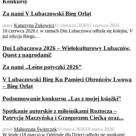
Konkursy
Za nami V Lubaczowski Bieg Orląt
przez
Katarzyna Żukowicz
11 czerwca 2026
11 czerwca 2026
10 czerwca 2026 r. w ramach Dni Lubaczowa odbyła się kolejna, V
już edycja Biegu...
Dni Lubaczowa 2026 – Wielokulturowy Lubaczów,
Quest z nagrodami!
Za nami „Leśne potyczki 2026”
V Lubaczowski Bieg Ku Pamięci Obrońców Lwowa
– Bieg Orląt
Podsumowanie konkursu „Las z mojej książki”
Spotkanie autorskie z miłośnikami Roztocza –
Patrycją Maczyńską i Grzegorzem Ciećką oraz...
przez
Małgorzata Świerczek
19 marca 2026
19 marca 2026
W środę (18 marca) w Oddziale dla Dzieci odbyło się spotkanie