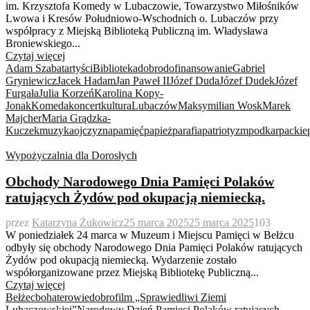
im. Krzysztofa Komedy w Lubaczowie, Towarzystwo Miłośników
Lwowa i Kresów Południowo-Wschodnich o. Lubaczów przy
współpracy z Miejską Biblioteką Publiczną im. Władysława
Broniewskiego...
Czytaj więcej
Adam Szabat
artyści
Biblioteka
dobro
dofinansowanie
Gabriel
Gryniewicz
Jacek Hadam
Jan Paweł II
Józef Duda
Józef Dudek
Józef
Furgała
Julia Korzeń
Karolina Kopy-
Jonak
Komeda
koncert
kultura
Lubaczów
Maksymilian Wosk
Marek
Majcher
Maria Grądzka-
Kuczek
muzyka
ojczyzna
pamięć
papież
parafia
patriotyzm
podkarpackie
Wypożyczalnia dla Dorosłych
Obchody Narodowego Dnia Pamięci Polaków
ratujących Żydów pod okupacją niemiecką.
przez
Katarzyna Żukowicz
25 marca 2025
25 marca 2025
103
W poniedziałek 24 marca w Muzeum i Miejscu Pamięci w Bełżcu
odbyły się obchody Narodowego Dnia Pamięci Polaków ratujących
Żydów pod okupacją niemiecką. Wydarzenie zostało
współorganizowane przez Miejską Bibliotekę Publiczną...
Czytaj więcej
Bełżec
bohaterowie
dobro
film „Sprawiedliwi Ziemi
Lubaczowskiej”
Narodowy Dzień Pamięci Polaków ratujących