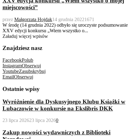
XXV edycja konkursu „Wiem wszystko o mojej
miejscowości”
przez
Małgorzata Hojdak
14 grudnia 2022
1671
W środę (14 grudnia 2022) odbyło się uroczyste podsumowanie
XXV edycji konkursu „Wiem wszystko o...
Załaduj więcej wpisów
Znajdziesz nasz
Facebook
Polub
Instagram
Obserwuj
Youtube
Zasubskrybuj
Email
Obserwuj
Ostatnie wpisy
Wyróżnienie dla Dyskusyjnego Klubu Książki w
Lubaczowie w konkursie na Ekslibris DKK
23 lipca 2026
23 lipca 2026
0
Zakup nowości wydawniczych z Biblioteki