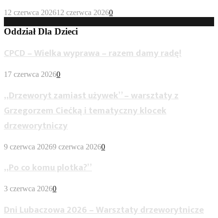
12 czerwca 2026
12 czerwca 2026
0
Oddział Dla Dzieci
CPCD – Wielka wyprawa – razem damy radę!
17 czerwca 2026
0
„Drzeworyt zamiast używek” – warsztaty z
Grzegorzem Ciećką i tematyczny klocek
drzeworytniczy
9 czerwca 2026
9 czerwca 2026
0
„Po co komu plotka?”
3 czerwca 2026
0
Dni Lubaczowa 2026 – Warsztaty drzeworytnicze