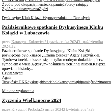
Żydów pod okupacją niemiecką.
pamięć
Polacy ratujący
Żydów
rodzina
wystawa
Żydzi
Dyskusyjny Klub Książki
Wypożyczalnia dla Dorosłych
Październikowe spotkanie Dyskusyjnego Klubu
Książki w Lubaczowie
przez
Katarzyna Żukowicz
31 października 2024
31 października
2024
112
Październikowe spotkanie Dyskusyjnego Klubu Książki
poświęcone było książce „Czarna torebka” Agaty Tuszyńskiej.
Tytułowa torebka okazała się nie tylko modnym dodatkiem, lecz
symbolem o wiele głębszym- nośnikiem rodzinnej historii.Książka
opowiada historię...
Czytaj więcej
Agata
Tuszyńska
DKK
dyskusja
historia
holokaust
pamiątki
pamięć
rodzina
roz
Minione wydarzenia
Życzenia Wielkanocne 2024
przez
Krzysztof Probola
25 marca 2024
2 kwietnia 2024
329