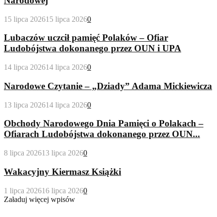
Narodowej
15 lipca 2026
15 lipca 2026
0
Lubaczów uczcił pamięć Polaków – Ofiar
Ludobójstwa dokonanego przez OUN i UPA
14 lipca 2026
14 lipca 2026
0
Narodowe Czytanie – „Dziady” Adama Mickiewicza
13 lipca 2026
14 lipca 2026
0
Obchody Narodowego Dnia Pamięci o Polakach –
Ofiarach Ludobójstwa dokonanego przez OUN...
8 lipca 2026
13 lipca 2026
0
Wakacyjny Kiermasz Książki
1 lipca 2026
16 lipca 2026
0
Załaduj więcej wpisów