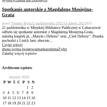
Wypożyczalnia dla Dorosłych
Spotkanie autorskie z Magdaleną Mosiężną-
Grata
przez
Tomasz Byra
22 października 2022
14 lutego 2023
653
21 października w Miejskiej Bibliotece Publicznej w Lubaczowie
odbyło się spotkanie autorskie z Magdaleną Mosiężną-Grata,
autorką książek pt. „Maryla i Debora” oraz „Cień Debory”. Pisarka
pochodzi z Lisich Jam, obecnie...
Czytaj więcej
druga wojna światowa
pisarka
rodzina
Żydzi
Załaduj więcej wpisów
Archiwum wpisów
sierpień 2026
P
W
Ś
C
P
S
N
1
2
3
4
5
6
7
8
9
10
11
12
13
14
15
16
17
18
19
20
21
22
23