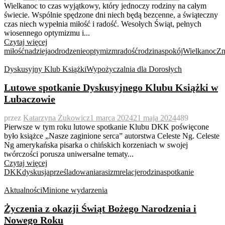
Wielkanoc to czas wyjątkowy, który jednoczy rodziny na całym
świecie. Wspólnie spędzone dni niech będą bezcenne, a świąteczny
czas niech wypełnia miłość i radość. Wesołych Świąt, pełnych
wiosennego optymizmu i...
Czytaj więcej
miłość
nadzieja
odrodzenie
optymizm
radość
rodzina
spokój
Wielkanoc
Zm
Dyskusyjny Klub Książki
Wypożyczalnia dla Dorosłych
Lutowe spotkanie Dyskusyjnego Klubu Książki w
Lubaczowie
przez
Katarzyna Żukowicz
1 marca 2024
21 maja 2024
489
Pierwsze w tym roku lutowe spotkanie Klubu DKK poświęcone
było książce „Nasze zaginione serca” autorstwa Celeste Ng. Celeste
Ng amerykańska pisarka o chińskich korzeniach w swojej
twórczości porusza uniwersalne tematy...
Czytaj więcej
DKK
dyskusja
prześladowania
rasizm
relacje
rodzina
spotkanie
Aktualności
Minione wydarzenia
Życzenia z okazji Świąt Bożego Narodzenia i
Nowego Roku