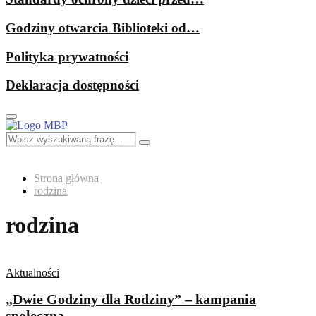
Godziny otwarcia Biblioteki od…
Polityka prywatności
Deklaracja dostępności
Primary
Menu
Search
Search
for:
Strona główna
rodzina
rodzina
Aktualności
„Dwie Godziny dla Rodziny” – kampania
społeczna