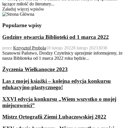
łączące miłość do literatury...
Załaduj więcej wpisów
Popularne wpisy
Godziny otwarcia Biblioteki od 1 marca 2022
przez
Krzysztof Probola
18 lutego 2022
8 lutego 2023
3038
Szanowni Państwo, Drodzy Czytelnicy uprzejmie informujemy, że
nasza Biblioteka od 1 marca 2022 roku będzie...
Życzenia Wielkanocne 2023
Las z mojej książki – kolejna edycja konkursu
edukacyjno-plastycznego!
XXVI edycja konkursu „Wiem wszystko o mojej
miejscowości”
Mistrz Ortografii Ziemi Lubaczowskiej 2022