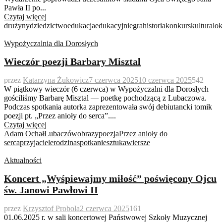
Pawła II po...
Czytaj więcej
drużyny
dziedzictwo
edukacja
edukacyjnie
gra
historia
konkurs
kultura
lok
Wypożyczalnia dla Dorosłych
Wieczór poezji Barbary Misztal
przez
Katarzyna Żukowicz
7 czerwca 2025
10 czerwca 2025
542
W piątkowy wieczór (6 czerwca) w Wypożyczalni dla Dorosłych
gościliśmy Barbarę Misztal — poetkę pochodzącą z Lubaczowa.
Podczas spotkania autorka zaprezentowała swój debiutancki tomik
poezji pt. „Przez anioły do serca”....
Czytaj więcej
Adam Ochał
Lubaczów
obrazy
poezja
Przez anioły do
serca
przyjaciele
rodzina
spotkanie
sztuka
wiersze
Aktualności
Koncert „Wyśpiewajmy miłość” poświęcony Ojcu
św. Janowi Pawłowi II
przez
Krzysztof Probola
2 czerwca 2025
161
01.06.2025 r. w sali koncertowej Państwowej Szkoły Muzycznej