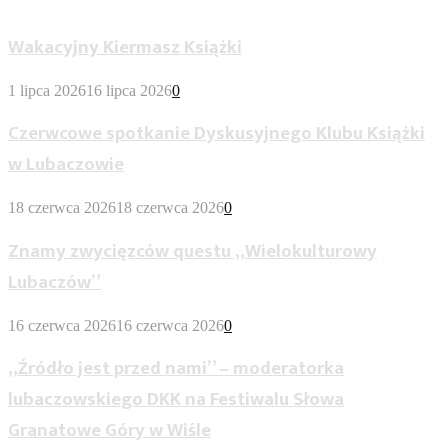
Wypożyczalnia Dla Dorosłych
Wakacyjny Kiermasz Książki
1 lipca 2026
16 lipca 2026
0
Czerwcowe spotkanie Dyskusyjnego Klubu Książki
w Lubaczowie
18 czerwca 2026
18 czerwca 2026
0
Znamy zwycięzców questu „Wielokulturowy
Lubaczów”
16 czerwca 2026
16 czerwca 2026
0
„Źródło jest przed nami” – moderatorka
lubaczowskiego DKK na Festiwalu Słowa
Granatowe Góry w Wiśle