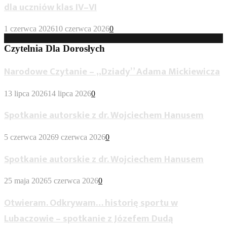
dla uczniów klas IV–VI
1 czerwca 2026
10 czerwca 2026
0
Czytelnia Dla Dorosłych
Narodowe Czytanie – „Dziady” Adama Mickiewicza
13 lipca 2026
14 lipca 2026
0
Spotkanie autorskie z dr. Wojciechem Hanusem
5 czerwca 2026
9 czerwca 2026
0
Spotkanie autorskie z dr. Wojciechem Hanusem
25 maja 2026
5 czerwca 2026
0
Otwieram. Odkrywam… historię sportu w
Lubaczowie – spotkanie z Józefem Dudą