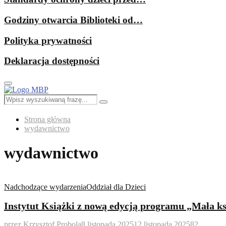
Godziny otwarcia Biblioteki od…
Polityka prywatności
Deklaracja dostępności
Primary
Menu
Search
Search
for:
Strona główna
wydawnictwo
wydawnictwo
Nadchodzące wydarzenia
Oddział dla Dzieci
Instytut Książki z nową edycją programu „Mała ks
przez
Krzysztof Probola
8 listopada 2025
12 listopada 2025
82