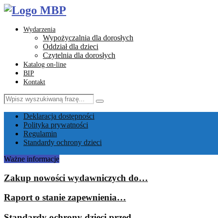
Wydarzenia
Wypożyczalnia dla dorosłych
Oddział dla dzieci
Czytelnia dla dorosłych
Katalog on-line
BIP
Kontakt
Search
Search
for:
Facebook
Instagram
Youtube
Email
Deklaracja dostępności
Polityka prywatności
Regulamin
Standardy ochrony dzieci
Ważne informacje
Zakup nowości wydawniczych do…
Raport o stanie zapewnienia…
Standardy ochrony dzieci przed…