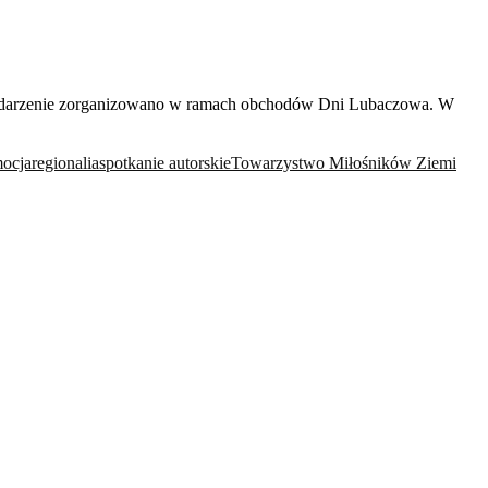
 Wydarzenie zorganizowano w ramach obchodów Dni Lubaczowa. W
ocja
regionalia
spotkanie autorskie
Towarzystwo Miłośników Ziemi