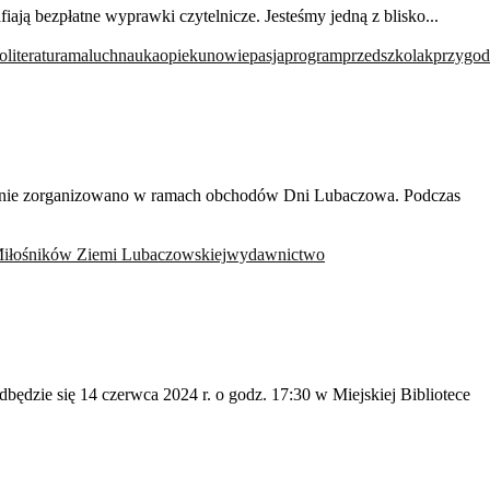
fiają bezpłatne wyprawki czytelnicze. Jesteśmy jedną z blisko...
to
literatura
maluch
nauka
opiekunowie
pasja
program
przedszkolak
przygod
rzenie zorganizowano w ramach obchodów Dni Lubaczowa. Podczas
iłośników Ziemi Lubaczowskiej
wydawnictwo
ędzie się 14 czerwca 2024 r. o godz. 17:30 w Miejskiej Bibliotece