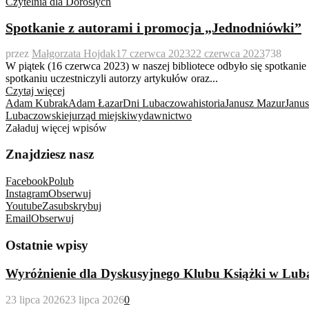
Czytelnia dla Dorosłych
Spotkanie z autorami i promocja „Jednodniówki”
przez
Małgorzata Hojdak
17 czerwca 2023
22 czerwca 2023
738
W piątek (16 czerwca 2023) w naszej bibliotece odbyło się spot
spotkaniu uczestniczyli autorzy artykułów oraz...
Czytaj więcej
Adam Kubrak
Adam Łazar
Dni Lubaczowa
historia
Janusz Mazur
Janu
Lubaczowskiej
urząd miejski
wydawnictwo
Załaduj więcej wpisów
Znajdziesz nasz
Facebook
Polub
Instagram
Obserwuj
Youtube
Zasubskrybuj
Email
Obserwuj
Ostatnie wpisy
Wyróżnienie dla Dyskusyjnego Klubu Książki w Lub
23 lipca 2026
23 lipca 2026
0