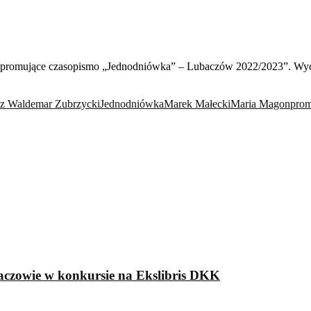
kanie promujące czasopismo „Jednodniówka” – Lubaczów 2022/2023”.
sz Waldemar Zubrzycki
Jednodniówka
Marek Małecki
Maria Magon
prom
aczowie w konkursie na Ekslibris DKK