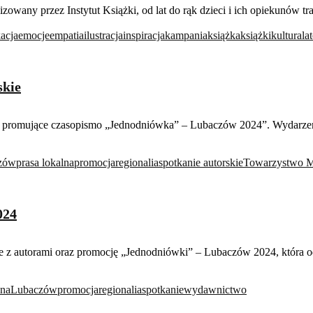
owany przez Instytut Książki, od lat do rąk dzieci i ich opiekunów tra
acja
emocje
empatia
ilustracja
inspiracja
kampania
książka
książki
kultura
la
skie
kanie promujące czasopismo „Jednodniówka” – Lubaczów 2024”. Wyda
zów
prasa lokalna
promocja
regionalia
spotkanie autorskie
Towarzystwo M
024
 z autorami oraz promocję „Jednodniówki” – Lubaczów 2024, która odb
lna
Lubaczów
promocja
regionalia
spotkanie
wydawnictwo