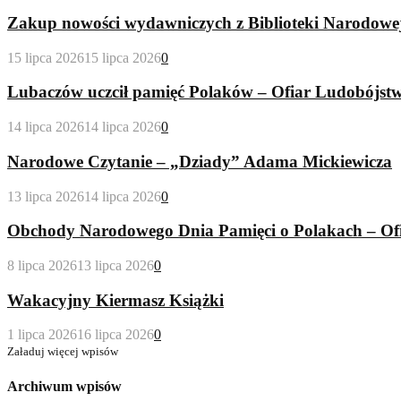
Zakup nowości wydawniczych z Biblioteki Narodowe
15 lipca 2026
15 lipca 2026
0
Lubaczów uczcił pamięć Polaków – Ofiar Ludobójs
14 lipca 2026
14 lipca 2026
0
Narodowe Czytanie – „Dziady” Adama Mickiewicza
13 lipca 2026
14 lipca 2026
0
Obchody Narodowego Dnia Pamięci o Polakach – Of
8 lipca 2026
13 lipca 2026
0
Wakacyjny Kiermasz Książki
1 lipca 2026
16 lipca 2026
0
Załaduj więcej wpisów
Archiwum wpisów