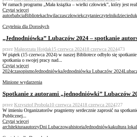
W ramach programu „Mała książka – wielki człowiek”, który jest realiz
Czytaj więcej
autor
babcia
Biblioteka
chwila
czas
człowiek
czytanie
czytelnik
dzieci
eduk
Czytelnia dla Dorosłych
„Jednodniówka” Lubaczów 2024 – spotkanie autor
przez
Małgorzata Hojdak
15 czerwca 2024
18 czerwca 2024
473
W piątek (15 czerwca 2024) w naszej Bibliotece odbyło się spot
spotkania o swojej pracy nad...
Czytaj więcej
2024
czasopismo
Jednodniówka
Jednodniówka Lubaczów 2024
Lubac
Minione wydarzenia
Spotkanie z autorami „jednodniówki” Lubaczów 2
przez
Krzysztof Probola
10 czerwca 2024
18 czerwca 2024
227
W imieniu Organizatorów pragniemy serdecznie zaprosić na spotkanie
Publicznej...
Czytaj więcej
architektura
autorzy
Dni Lubaczowa
historia
Jednodniówka
kultura loka