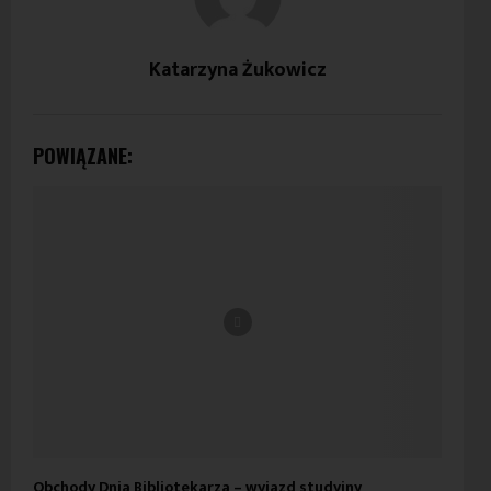
Katarzyna Żukowicz
POWIĄZANE:
Obchody Dnia Bibliotekarza – wyjazd studyjny
Wys