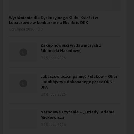
Wyróżnienie dla Dyskusyjnego Klubu Książki w
Lubaczowie w konkursie na Ekslibris DKK
23 lipca 2026
0
Zakup nowości wydawniczych z
Biblioteki Narodowej
15 lipca 2026
Lubaczów uczcił pamięć Polaków – Ofiar
Ludobójstwa dokonanego przez OUN i
UPA
14 lipca 2026
Narodowe Czytanie – „Dziady” Adama
Mickiewicza
13 lipca 2026