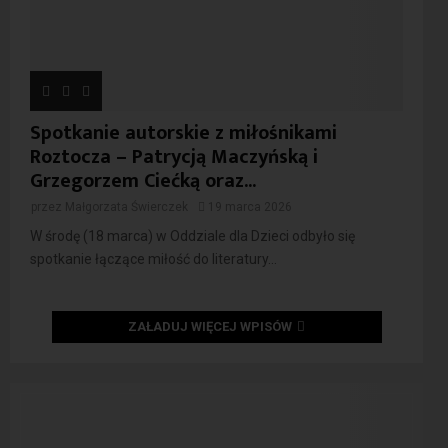
Spotkanie autorskie z miłośnikami
Roztocza – Patrycją Maczyńską i
Grzegorzem Ciećką oraz...
przez
Małgorzata Świerczek
19 marca 2026
W środę (18 marca) w Oddziale dla Dzieci odbyło się
spotkanie łączące miłość do literatury...
ZAŁADUJ WIĘCEJ WPISÓW