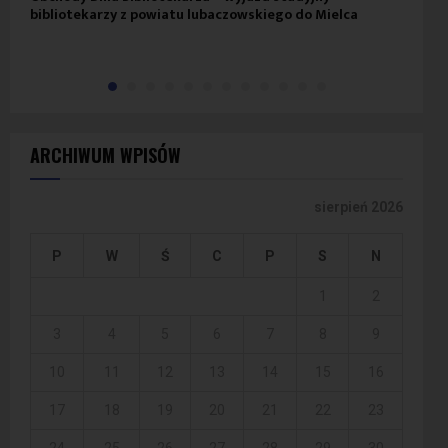
bibliotekarzy z powiatu lubaczowskiego do Mielca
ARCHIWUM WPISÓW
sierpień 2026
P
W
Ś
C
P
S
N
1
2
3
4
5
6
7
8
9
10
11
12
13
14
15
16
17
18
19
20
21
22
23