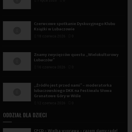
1 lipca 2026
0
Czerwcowe spotkanie Dyskusyjnego Klubu
Książki w Lubaczowie
18 czerwca 2026
0
Znamy zwycięzców questu „Wielokulturowy
Lubaczów”
16 czerwca 2026
0
„Źródło jest przed nami” – moderatorka
lubaczowskiego DKK na Festiwalu Słowa
Granatowe Góry w Wiśle
12 czerwca 2026
0
ODDZIAŁ DLA DZIECI
CPCD – Wielka wyprawa – razem damy radę!