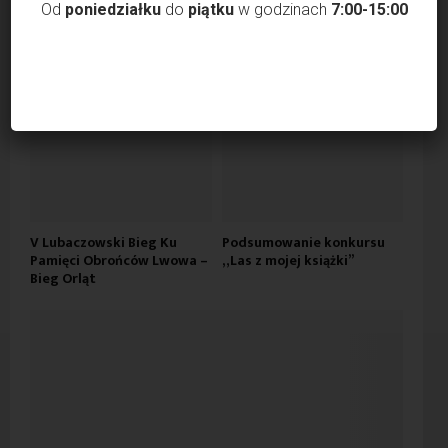
Od
poniedziałku
do
piątku
w godzinach
7:00-15:00
Dni Lubaczowa 2026 –
Za nami „Leśne potyczki
Wielokulturowy Lubaczów,
2026”
Quest z nagrodami!
V Lubaczowski Bieg Ku
Podsumowanie konkursu
Pamięci Obrońców Lwowa –
„Las z mojej książki”
Bieg Orląt