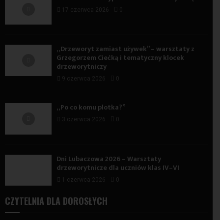
17 czerwca 2026
0
„Drzeworyt zamiast używek” – warsztaty z
Grzegorzem Ciećką i tematyczny klocek
drzeworytniczy
9 czerwca 2026
0
„Po co komu plotka?”
3 czerwca 2026
0
Dni Lubaczowa 2026 – Warsztaty
drzeworytnicze dla uczniów klas IV–VI
1 czerwca 2026
0
CZYTELNIA DLA DOROSŁYCH