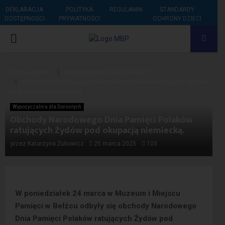
DEKLARACJA
POLITYKA
REGULAMIN
STANDARDY
DOSTĘPNOŚCI
PRYWATNOŚCI
OCHRONY DZIECI
PRIMARY
MENU
Strona główna
Wypożyczalnia dla Dorosłych
Obchody Narodowego Dnia Pamięci Polaków ratujących Żydów
pod okupacją niemiecką.
Wypożyczalnia dla Dorosłych
Obchody Narodowego Dnia Pamięci Polaków
ratujących Żydów pod okupacją niemiecką.
przez
Katarzyna Żukowicz
25 marca 2025
103
W poniedziałek 24 marca w Muzeum i Miejscu
Pamięci w Bełżcu odbyły się obchody Narodowego
Dnia Pamięci Polaków ratujących Żydów pod