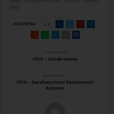
PAMIĘĆ
POLACY RATUJĄCY ŻYDÓW
RODZINA
WYSTAWA
ŻYDZI
UDOSTĘPNIJ
0
POPRZEDNI WPIS
CPCD – Oznaki wiosny
NASTĘPNY WPIS
CPCD – Światowy Dzień Świadomości
Autyzmu