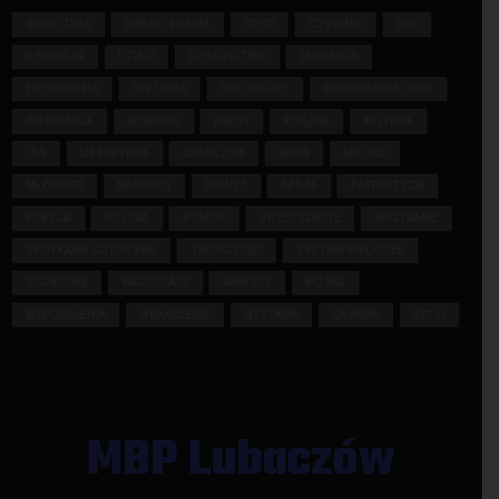
BIBLIOTEKA
BIBLIOTERAPIA
CPCD
CZYTANIE
DKK
DYSKUSJA
DZIECI
DZIEDZICTWO
EDUKACJA
FOTOGRAFIA
HISTORIA
HOLOKAUST
II WOJNA ŚWIATOWA
INSPIRACJA
KONKURS
KRESY
KSIĄŻKA
KULTURA
LAS
LITERATURA
LUBACZÓW
LWÓW
MIŁOŚĆ
MŁODZIEŻ
NAGRODY
PAMIĘĆ
PASJA
PATRIOTYZM
POEZJA
POLSKA
POMOC
PRZEDSZKOLE
SPOTKANIE
SPOTKANIE AUTORSKIE
TWÓRCZOŚĆ
TYDZIEŃ BIBLIOTEK
UCZNIOWIE
WARSZTATY
WIERSZE
WOJNA
WSPOMNIENIA
WYDARZENIE
WYSTAWA
ZABAWA
ŻYDZI
MBP Lubaczów