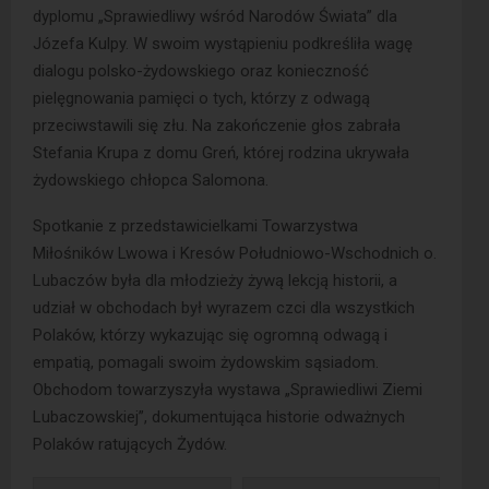
dyplomu „Sprawiedliwy wśród Narodów Świata” dla
Józefa Kulpy. W swoim wystąpieniu podkreśliła wagę
dialogu polsko-żydowskiego oraz konieczność
pielęgnowania pamięci o tych, którzy z odwagą
przeciwstawili się złu. Na zakończenie głos zabrała
Stefania Krupa z domu Greń, której rodzina ukrywała
żydowskiego chłopca Salomona.
Spotkanie z przedstawicielkami Towarzystwa
Miłośników Lwowa i Kresów Południowo-Wschodnich o.
Lubaczów była dla młodzieży żywą lekcją historii, a
udział w obchodach był wyrazem czci dla wszystkich
Polaków, którzy wykazując się ogromną odwagą i
empatią, pomagali swoim żydowskim sąsiadom.
Obchodom towarzyszyła wystawa „Sprawiedliwi Ziemi
Lubaczowskiej”, dokumentująca historie odważnych
Polaków ratujących Żydów.