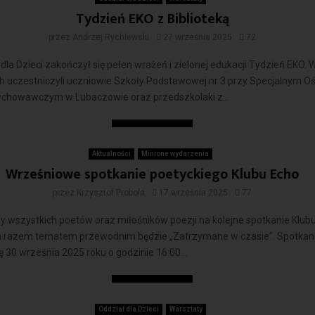
Tydzień EKO z Biblioteką
przez
Andrzej Rychlewski
27 września 2025
72
dla Dzieci zakończył się pełen wrażeń i zielonej edukacji Tydzień EKO. 
h uczestniczyli uczniowie Szkoły Podstawowej nr 3 przy Specjalnym O
chowawczym w Lubaczowie oraz przedszkolaki z...
Czytaj więcej
Aktualności
Minione wydarzenia
Wrześniowe spotkanie poetyckiego Klubu Echo
przez
Krzysztof Probola
17 września 2025
77
 wszystkich poetów oraz miłośników poezji na kolejne spotkanie Klub
m razem tematem przewodnim będzie „Zatrzymane w czasie”. Spotkan
ę 30 września 2025 roku o godzinie 16:00...
Czytaj więcej
Oddział dla Dzieci
Warsztaty