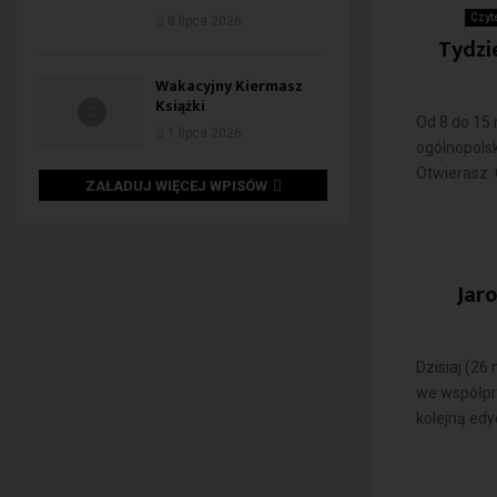
Czyt
8 lipca 2026
Tydzi
Wakacyjny Kiermasz
Książki
Od 8 do 15
1 lipca 2026
ogólnopolsk
Otwierasz. O
ZAŁADUJ WIĘCEJ WPISÓW
Jar
Dzisiaj (2
we współpra
kolejną edyc