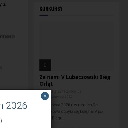
y z
KONKURSY
irabelki
i
Za nami V Lubaczowski Bieg
Orląt
przez
Katarzyna Żukowicz
ęci – od
×
11 czerwca 2026
dstawowej
m 2026
10 czerwca 2026 r. w ramach Dni
Lubaczowa odbyła się kolejna, V już
edycja Biegu...
)