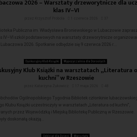
baczowa 2026 – Warsztaty drzeworytnicze dla uc
klas IV–VI
przez
Krzysztof Probola
1 czerwca 2026
37
blioteka Publiczna im. Władysława Broniewskiego w Lubaczowie zapras
as IV–VI szkół podstawowych na warsztaty drzeworytnicze organizow
Lubaczowa 2026. Spotkanie odbędzie się 9 czerwca 2026 r....
Czytaj więcej
Dyskusyjny Klub Książki
Wypożyczalnia dla Dorosłych
skusyjny Klub Książki na warsztatach „Literatura 
kuchni” w Rzeszowie
przez
Katarzyna Żukowicz
17 maja 2026
48
bchodów Ogólnopolskiego Tygodnia Bibliotek członkinie lubaczowskie
o Klubu Książki uczestniczyły w warsztatach „Literatura od kuchni”,
anych przez Wojewódzką i Miejską Bibliotekę Publiczną w Rzeszowie.
yły doskonałą okazją...
Czytaj więcej
Oddział dla Dzieci
Warsztaty