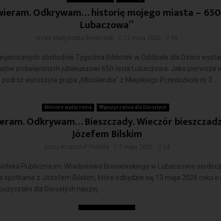
ieram. Odkrywam… historię mojego miasta – 650 
Lubaczowa”
przez
Małgorzata Świerczek
12 maja 2026
93
egorocznych obchodów Tygodnia Bibliotek w Oddziale dla Dzieci wysta
tatów poświęconych jubileuszowi 650-lecia Lubaczowa. Jako pierwsza 
 podróż wyruszyła grupa „Misiolandia” z Miejskiego Przedszkola nr 3...
Czytaj więcej
Minione wydarzenia
Wypożyczalnia dla Dorosłych
eram. Odkrywam… Bieszczady. Wieczór bieszczadz
Józefem Bilskim
przez
Krzysztof Probola
7 maja 2026
34
blioteka Publiczna im. Władysława Broniewskiego w Lubaczowie serdec
 spotkanie z Józefem Bilskim, które odbędzie się 13 maja 2026 roku o
ożyczalni dla Dorosłych naszej...
Czytaj więcej