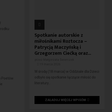
W
środku
Spotkanie autorskie z
miłośnikami Roztocza –
Patrycją Maczyńską i
Grzegorzem Ciećką oraz...
przez
Małgorzata Świerczek
19 marca 2026
W środę (18 marca) w Oddziale dla Dzieci
odbyło się spotkanie łączące miłość do
u Poetów
literatury...
ie
ZAŁADUJ WIĘCEJ WPISÓW