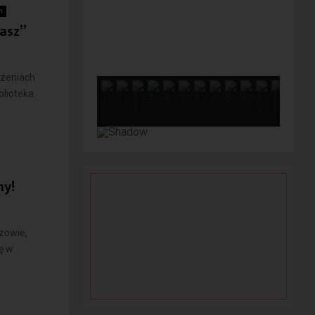
h
wasz”
rzeniach
lioteka.
my!
zowie,
ę w