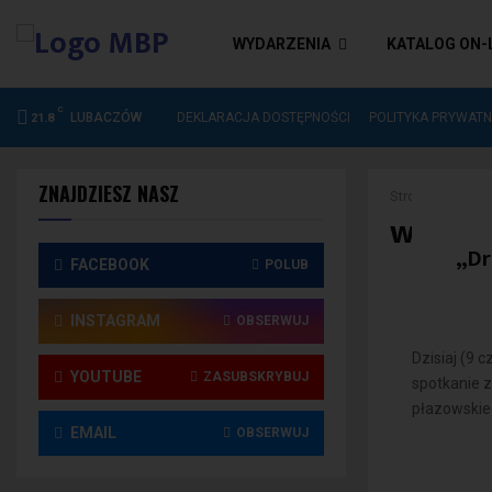
WYDARZENIA
KATALOG ON-
C
DEKLARACJA DOSTĘPNOŚCI
LUBACZÓW
DEKLARACJA DOSTĘPNOŚCI
POLITYKA PRYWATN
21.8
ZNAJDZIESZ NASZ
Strona główna
warszt
„Dr
FACEBOOK
POLUB
INSTAGRAM
OBSERWUJ
Dzisiaj (9 
YOUTUBE
ZASUBSKRYBUJ
spotkanie 
płazowskie
EMAIL
OBSERWUJ