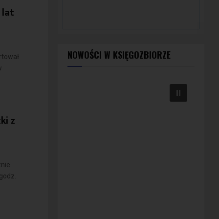
lat
NOWOŚCI W KSIĘGOZBIORZE
rtował
w
ki z
znie
 godz.