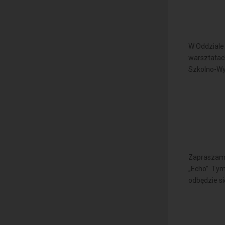
W Oddziale 
warsztatac
Szkolno-Wy
Zapraszamy
„Echo”. Ty
odbędzie si