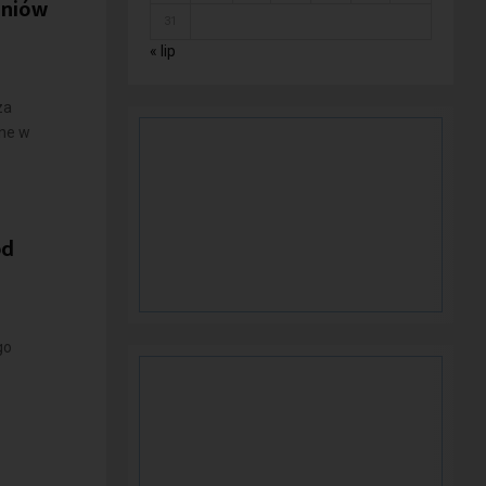
zniów
31
« lip
za
ane w
od
go