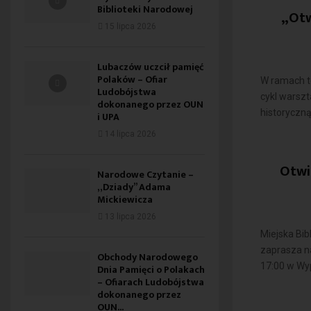
Biblioteki Narodowej
„Otw
15 lipca 2026
Lubaczów uczcił pamięć
Polaków – Ofiar
W ramach t
Ludobójstwa
cykl warsz
dokonanego przez OUN
historyczną
i UPA
14 lipca 2026
Otwi
Narodowe Czytanie –
„Dziady” Adama
Mickiewicza
13 lipca 2026
Miejska Bi
zaprasza na
Obchody Narodowego
17:00 w Wyp
Dnia Pamięci o Polakach
– Ofiarach Ludobójstwa
dokonanego przez
OUN...