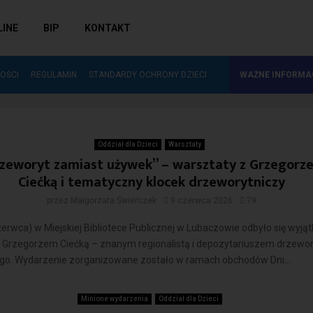
LINE
BIP
KONTAKT
ZAKUP NOWOŚCI WYDAWNICZYCH DO…
OŚCI
REGULAMIN
STANDARDY OCHRONY DZIECI
WAŻNE INFORMA
warsztaty
aty
Oddział dla Dzieci
Warsztaty
zeworyt zamiast używek” – warsztaty z Grzegorz
Ciećką i tematyczny klocek drzeworytniczy
przez
Małgorzata Świerczek
9 czerwca 2026
79
czerwca) w Miejskiej Bibliotece Publicznej w Lubaczowie odbyło się wyj
z Grzegorzem Ciećką – znanym regionalistą i depozytariuszem drzewo
go. Wydarzenie zorganizowane zostało w ramach obchodów Dni...
Czytaj więcej
Minione wydarzenia
Oddział dla Dzieci