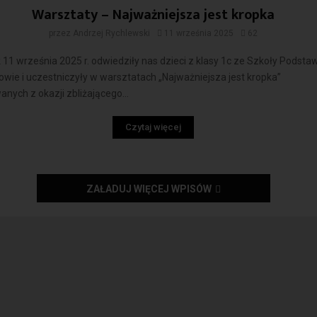
Warsztaty – Najważniejsza jest kropka
przez
Andrzej Rychlewski
11 września 2025
62
11 września 2025 r. odwiedziły nas dzieci z klasy 1c ze Szkoły Podsta
wie i uczestniczyły w warsztatach „Najważniejsza jest kropka”
nych z okazji zbliżającego...
Czytaj więcej
ZAŁADUJ WIĘCEJ WPISÓW