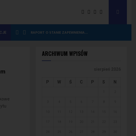
RAPORT O STANIE ZAPEWNIENIA…
CJE
ARCHIWUM WPISÓW
em
sierpień 2026
P
W
Ś
C
P
S
N
1
2
ątkowe
3
4
5
6
7
8
9
rytu
10
11
12
13
14
15
16
17
18
19
20
21
22
23
24
25
26
27
28
29
30