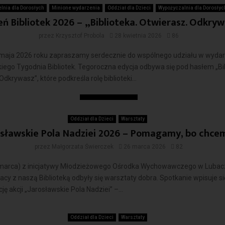
elnia dla Dorosłych
Minione wydarzenia
Oddział dla Dzieci
Wypożyczalnia dla Dorosłyc
eń Bibliotek 2026 – „Biblioteka. Otwierasz. Odkry
przez
Krzysztof Probola
28 kwietnia 2026
86
 maja 2026 roku zapraszamy serdecznie do wspólnego udziału w wyda
iego Tygodnia Bibliotek. Tegoroczna edycja odbywa się pod hasłem „Bib
dkrywasz”, które podkreśla rolę biblioteki...
Czytaj więcej
Oddział dla Dzieci
Warsztaty
osławskie Pola Nadziei 2026 – Pomagamy, bo chce
przez
Małgorzata Świerczek
26 marca 2026
82
6 marca) z inicjatywy Młodzieżowego Ośrodka Wychowawczego w Lubac
cy z naszą Biblioteką odbyły się warsztaty dobra. Spotkanie wpisuje si
ję akcji „Jarosławskie Pola Nadziei” –...
Czytaj więcej
Oddział dla Dzieci
Warsztaty