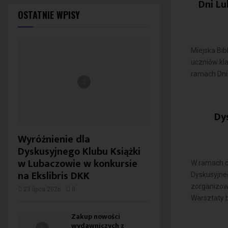
Dni Lu
OSTATNIE WPISY
Miejska Bi
uczniów kl
ramach Dni 
Dy
Wyróżnienie dla
Dyskusyjnego Klubu Książki
w Lubaczowie w konkursie
W ramach o
na Ekslibris DKK
Dyskusyjneg
zorganizow
23 lipca 2026
0
Warsztaty b
Zakup nowości
wydawniczych z