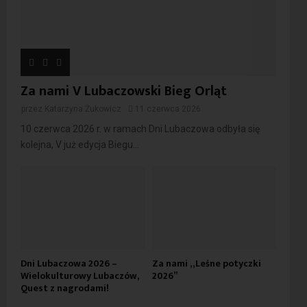
Za nami V Lubaczowski Bieg Orląt
przez
Katarzyna Żukowicz
11 czerwca 2026
10 czerwca 2026 r. w ramach Dni Lubaczowa odbyła się
kolejna, V już edycja Biegu...
Dni Lubaczowa 2026 –
Za nami „Leśne potyczki
Wielokulturowy Lubaczów,
2026”
Quest z nagrodami!