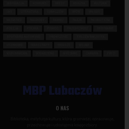
INSPIRACJA
KONKURS
KRESY
KSIĄŻKA
KULTURA
LAS
LITERATURA
LUBACZÓW
LWÓW
MIŁOŚĆ
MŁODZIEŻ
NAGRODY
PAMIĘĆ
PASJA
PATRIOTYZM
POEZJA
POLSKA
POMOC
PRZEDSZKOLE
SPOTKANIE
SPOTKANIE AUTORSKIE
TWÓRCZOŚĆ
TYDZIEŃ BIBLIOTEK
UCZNIOWIE
WARSZTATY
WIERSZE
WOJNA
WSPOMNIENIA
WYDARZENIE
WYSTAWA
ZABAWA
ŻYDZI
MBP Lubaczów
O NAS
Biblioteka, instytucja kultury, która gromadzi, opracowuje,
przechowuje i udostępnia księgozbiory.