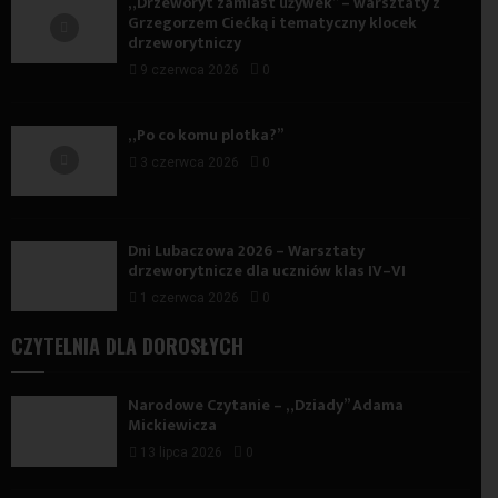
„Drzeworyt zamiast używek” – warsztaty z
Grzegorzem Ciećką i tematyczny klocek
drzeworytniczy
9 czerwca 2026
0
„Po co komu plotka?”
3 czerwca 2026
0
Dni Lubaczowa 2026 – Warsztaty
drzeworytnicze dla uczniów klas IV–VI
1 czerwca 2026
0
CZYTELNIA DLA DOROSŁYCH
Narodowe Czytanie – „Dziady” Adama
Mickiewicza
13 lipca 2026
0