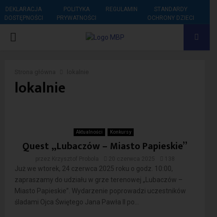
DEKLARACJA
POLITYKA
REGULAMIN
STANDARDY
DOSTĘPNOŚCI
PRYWATNOŚCI
OCHRONY DZIECI
PRIMARY
MENU
Strona główna
lokalnie
lokalnie
Aktualności
Konkursy
Quest „Lubaczów – Miasto Papieskie”
przez
Krzysztof Probola
20 czerwca 2025
138
Już we wtorek, 24 czerwca 2025 roku o godz. 10:00,
zapraszamy do udziału w grze terenowej „Lubaczów –
Miasto Papieskie”. Wydarzenie poprowadzi uczestników
śladami Ojca Świętego Jana Pawła II po...