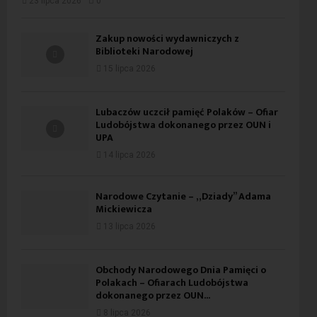
23 lipca 2026
0
Zakup nowości wydawniczych z
Biblioteki Narodowej
15 lipca 2026
Lubaczów uczcił pamięć Polaków – Ofiar
Ludobójstwa dokonanego przez OUN i
UPA
14 lipca 2026
Narodowe Czytanie – „Dziady” Adama
Mickiewicza
13 lipca 2026
Obchody Narodowego Dnia Pamięci o
Polakach – Ofiarach Ludobójstwa
dokonanego przez OUN...
8 lipca 2026