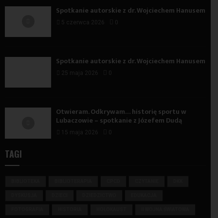
Spotkanie autorskie z dr. Wojciechem Hanusem
5 czerwca 2026
0
Spotkanie autorskie z dr. Wojciechem Hanusem
25 maja 2026
0
Otwieram. Odkrywam… historię sportu w
Lubaczowie – spotkanie z Józefem Dudą
15 maja 2026
0
TAGI
BIBLIOTEKA
BIBLIOTERAPIA
CPCD
CZYTANIE
DKK
DYSKUSJA
DZIECI
DZIEDZICTWO
EDUKACJA
FOTOGRAFIA
HISTORIA
HOLOKAUST
II WOJNA ŚWIATOWA