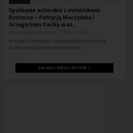
Spotkanie autorskie z miłośnikami
Roztocza – Patrycją Maczyńską i
Grzegorzem Ciećką oraz...
przez
Małgorzata Świerczek
19 marca 2026
W środę (18 marca) w Oddziale dla Dzieci odbyło się
spotkanie łączące miłość do literatury...
ZAŁADUJ WIĘCEJ WPISÓW