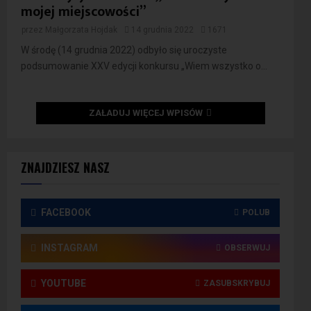
mojej miejscowości”
przez
Małgorzata Hojdak
14 grudnia 2022
1671
W środę (14 grudnia 2022) odbyło się uroczyste
podsumowanie XXV edycji konkursu „Wiem wszystko o...
ZAŁADUJ WIĘCEJ WPISÓW
ZNAJDZIESZ NASZ
FACEBOOK
POLUB
INSTAGRAM
OBSERWUJ
YOUTUBE
ZASUBSKRYBUJ