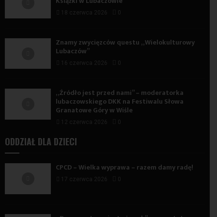
Książki w Lubaczowie
18 czerwca 2026
0
Znamy zwycięzców questu „Wielokulturowy
Lubaczów”
16 czerwca 2026
0
„Źródło jest przed nami” – moderatorka
lubaczowskiego DKK na Festiwalu Słowa
Granatowe Góry w Wiśle
12 czerwca 2026
0
ODDZIAŁ DLA DZIECI
CPCD – Wielka wyprawa – razem damy radę!
17 czerwca 2026
0