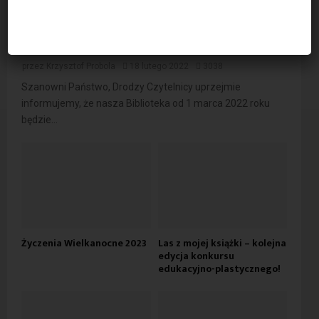
Godziny otwarcia Biblioteki od 1 marca
2022
przez
Krzysztof Probola
18 lutego 2022
3038
Szanowni Państwo, Drodzy Czytelnicy uprzejmie
informujemy, że nasza Biblioteka od 1 marca 2022 roku
będzie...
Życzenia Wielkanocne 2023
Las z mojej książki – kolejna
edycja konkursu
edukacyjno-plastycznego!