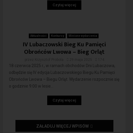
Czytaj więcej
Aktualności
Konkursy
Minione wydarzenia
IV Lubaczowski Bieg Ku Pamięci
Obrońców Lwowa – Bieg Orląt
przez
Krzysztof Probola
29 maja 2025
174
18 czerwca 2025 r., w ramach obchodów Dni Lubaczowa,
odbędzie się IV edycja Lubaczowskiego Biegu Ku Pamięci
Obrońców Lwowa – Biegu Orląt. Wydarzenie rozpocznie się
o godzinie 9:00 w lesie...
Czytaj więcej
ZAŁADUJ WIĘCEJ WPISÓW