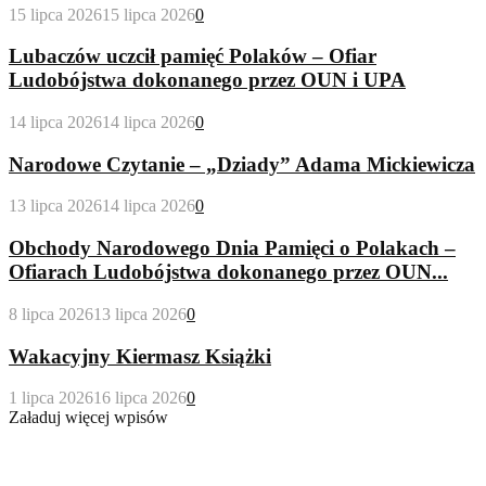
15 lipca 2026
15 lipca 2026
0
Lubaczów uczcił pamięć Polaków – Ofiar
Ludobójstwa dokonanego przez OUN i UPA
14 lipca 2026
14 lipca 2026
0
Narodowe Czytanie – „Dziady” Adama Mickiewicza
13 lipca 2026
14 lipca 2026
0
Obchody Narodowego Dnia Pamięci o Polakach –
Ofiarach Ludobójstwa dokonanego przez OUN...
8 lipca 2026
13 lipca 2026
0
Wakacyjny Kiermasz Książki
1 lipca 2026
16 lipca 2026
0
Załaduj więcej wpisów
Wypożyczalnia Dla Dorosłych