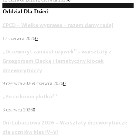
Oddział Dla Dzieci
CPCD – Wielka wyprawa – razem damy radę!
17 czerwca 2026
0
„Drzeworyt zamiast używek” – warsztaty z
Grzegorzem Ciećką i tematyczny klocek
drzeworytniczy
9 czerwca 2026
9 czerwca 2026
0
„Po co komu plotka?”
3 czerwca 2026
0
Dni Lubaczowa 2026 – Warsztaty drzeworytnicze
dla uczniów klas IV–VI