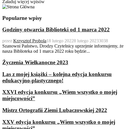
Załaduj więcej wpisów
Popularne wpisy
Godziny otwarcia Biblioteki od 1 marca 2022
przez
Krzysztof Probola
18 lutego 2022
8 lutego 2023
3038
Szanowni Państwo, Drodzy Czytelnicy uprzejmie informujemy, że
nasza Biblioteka od 1 marca 2022 roku będzie...
Życzenia Wielkanocne 2023
Las z mojej książki – kolejna edycja konkursu
edukacyjno-plastycznego!
XXVI edycja konkursu „Wiem wszystko o mojej
miejscowości”
Mistrz Ortografii Ziemi Lubaczowskiej 2022
XXV edycja konkursu „Wiem wszystko o mojej
miejscowości”