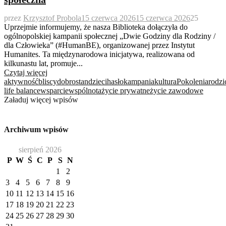
przez
Krzysztof Probola
15 czerwca 2026
15 czerwca 2026
25
Uprzejmie informujemy, że nasza Biblioteka dołączyła do
ogólnopolskiej kampanii społecznej „Dwie Godziny dla Rodziny /
dla Człowieka” (#HumanBE), organizowanej przez Instytut
Humanites. Ta międzynarodowa inicjatywa, realizowana od
kilkunastu lat, promuje...
Czytaj więcej
aktywność
bliscy
dobrostan
dzieci
hasło
kampania
kultura
Pokolenia
rodzi
life balance
wsparcie
wspólnota
życie prywatne
życie zawodowe
Załaduj więcej wpisów
Archiwum wpisów
sierpień 2026
P
W
Ś
C
P
S
N
1
2
3
4
5
6
7
8
9
10
11
12
13
14
15
16
17
18
19
20
21
22
23
24
25
26
27
28
29
30