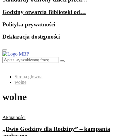
Godziny otwarcia Biblioteki od…
Polityka prywatności
Deklaracja dostępności
Primary
Menu
Search
Search
for:
Strona główna
wolne
wolne
Aktualności
„Dwie Godziny dla Rodziny” – kampania
społeczna