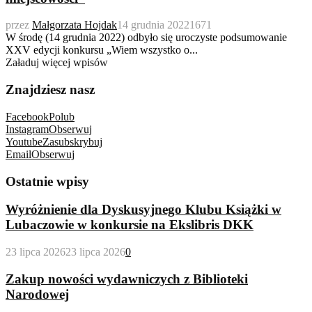
przez
Małgorzata Hojdak
14 grudnia 2022
1671
W środę (14 grudnia 2022) odbyło się uroczyste podsumowanie
XXV edycji konkursu „Wiem wszystko o...
Załaduj więcej wpisów
Znajdziesz nasz
Facebook
Polub
Instagram
Obserwuj
Youtube
Zasubskrybuj
Email
Obserwuj
Ostatnie wpisy
Wyróżnienie dla Dyskusyjnego Klubu Książki w
Lubaczowie w konkursie na Ekslibris DKK
23 lipca 2026
23 lipca 2026
0
Zakup nowości wydawniczych z Biblioteki
Narodowej