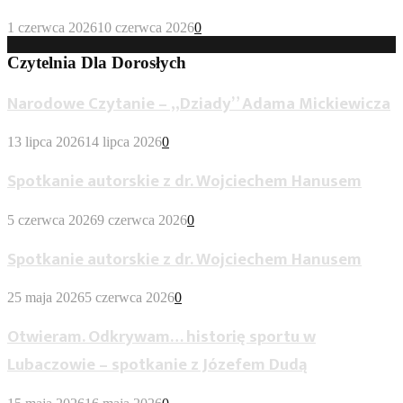
1 czerwca 2026
10 czerwca 2026
0
Czytelnia Dla Dorosłych
Narodowe Czytanie – „Dziady” Adama Mickiewicza
13 lipca 2026
14 lipca 2026
0
Spotkanie autorskie z dr. Wojciechem Hanusem
5 czerwca 2026
9 czerwca 2026
0
Spotkanie autorskie z dr. Wojciechem Hanusem
25 maja 2026
5 czerwca 2026
0
Otwieram. Odkrywam… historię sportu w
Lubaczowie – spotkanie z Józefem Dudą