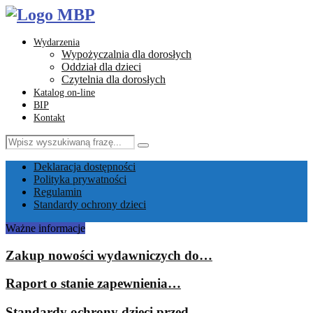
Wydarzenia
Wypożyczalnia dla dorosłych
Oddział dla dzieci
Czytelnia dla dorosłych
Katalog on-line
BIP
Kontakt
Search
Search
for:
Facebook
Instagram
Youtube
Email
Deklaracja dostępności
Polityka prywatności
Regulamin
Standardy ochrony dzieci
Ważne informacje
Zakup nowości wydawniczych do…
Raport o stanie zapewnienia…
Standardy ochrony dzieci przed…