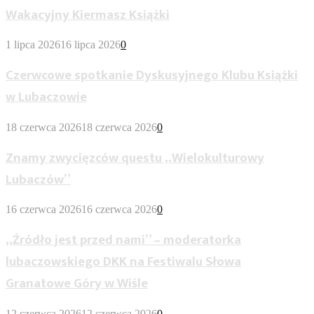
Wakacyjny Kiermasz Książki
1 lipca 2026
16 lipca 2026
0
Czerwcowe spotkanie Dyskusyjnego Klubu Książki
w Lubaczowie
18 czerwca 2026
18 czerwca 2026
0
Znamy zwycięzców questu „Wielokulturowy
Lubaczów”
16 czerwca 2026
16 czerwca 2026
0
„Źródło jest przed nami” – moderatorka
lubaczowskiego DKK na Festiwalu Słowa
Granatowe Góry w Wiśle
12 czerwca 2026
12 czerwca 2026
0