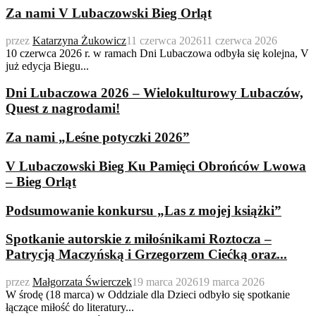
Za nami V Lubaczowski Bieg Orląt
przez
Katarzyna Żukowicz
11 czerwca 2026
11 czerwca 2026
10 czerwca 2026 r. w ramach Dni Lubaczowa odbyła się kolejna, V
już edycja Biegu...
Dni Lubaczowa 2026 – Wielokulturowy Lubaczów,
Quest z nagrodami!
Za nami „Leśne potyczki 2026”
V Lubaczowski Bieg Ku Pamięci Obrońców Lwowa
– Bieg Orląt
Podsumowanie konkursu „Las z mojej książki”
Spotkanie autorskie z miłośnikami Roztocza –
Patrycją Maczyńską i Grzegorzem Ciećką oraz...
przez
Małgorzata Świerczek
19 marca 2026
19 marca 2026
W środę (18 marca) w Oddziale dla Dzieci odbyło się spotkanie
łączące miłość do literatury...