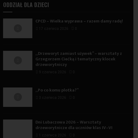
ODDZIAŁ DLA DZIECI
CPCD – Wielka wyprawa – razem damy radę!
17 czerwca 2026
0
„Drzeworyt zamiast używek” – warsztaty z
Grzegorzem Ciećką i tematyczny klocek
drzeworytniczy
9 czerwca 2026
0
„Po co komu plotka?”
3 czerwca 2026
0
Dni Lubaczowa 2026 – Warsztaty
drzeworytnicze dla uczniów klas IV–VI
1 czerwca 2026
0