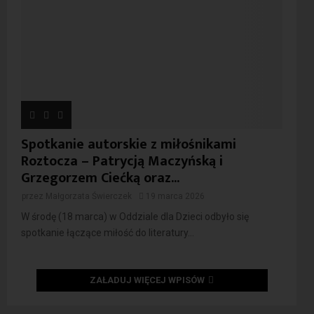
Spotkanie autorskie z miłośnikami
Roztocza – Patrycją Maczyńską i
Grzegorzem Ciećką oraz...
przez
Małgorzata Świerczek
19 marca 2026
W środę (18 marca) w Oddziale dla Dzieci odbyło się
spotkanie łączące miłość do literatury...
ZAŁADUJ WIĘCEJ WPISÓW