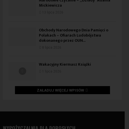
Narodowe Czytanie – „Dziady” Adama
Mickiewicza
13 lipca 2026
Obchody Narodowego Dnia Pamięci o
Polakach – Ofiarach Ludobójstwa
dokonanego przez OUN...
8 lipca 2026
Wakacyjny Kiermasz Książki
1 lipca 2026
ZAŁADUJ WIĘCEJ WPISÓW
WYPOŻYCZALNIA DLA DOROSŁYCH