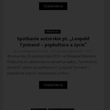
Czytaj więcej
Aktualności
Spotkanie autorskie pt. „Leopold
Tyrmand – popkultura a życie”
przez
Małgorzata Hojdak
24 października 2025
117
W czwartek, 23 października 2025 r. w Miejskiej Bibliotece
Publicznej w Lubaczowie w ramach projektu „Tyrmand na
Kresach” odbyło się spotkanie pt. „Leopold Tyrmand –
popkultura a życie”, poświęcone postaci...
Czytaj więcej