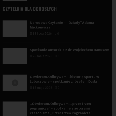
CZYTELNIA DLA DOROSŁYCH
Narodowe Czytanie – „Dziady” Adama
Mickiewicza
13 lipca 2026
0
Spotkanie autorskie z dr. Wojciechem Hanusem
25 maja 2026
0
Otwieram. Odkrywam… historię sportu w
Lubaczowie – spotkanie z Józefem Dudą
15 maja 2026
0
„Otwieram. Odkrywam… przestrzeń
pogranicza” – spotkanie z autorami
czasopisma „Przestrzeń Pogranicza”