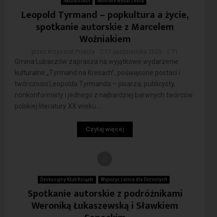
Aktualności
Minione wydarzenia
Leopold Tyrmand – popkultura a życie,
spotkanie autorskie z Marcelem
Woźniakiem
przez
Krzysztof Probola
17 października 2025
71
Gmina Lubaczów zaprasza na wyjątkowe wydarzenie
kulturalne „Tyrmand na Kresach”, poświęcone postaci i
twórczości Leopolda Tyrmanda – pisarza, publicysty,
nonkonformisty i jednego z najbardziej barwnych twórców
polskiej literatury XX wieku....
Czytaj więcej
Dyskusyjny Klub Książki
Wypożyczalnia dla Dorosłych
Spotkanie autorskie z podróżnikami
Weroniką Łukaszewską i Sławkiem