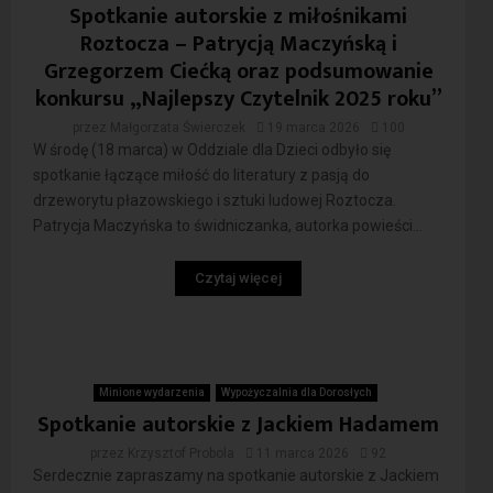
Spotkanie autorskie z miłośnikami
Roztocza – Patrycją Maczyńską i
Grzegorzem Ciećką oraz podsumowanie
konkursu „Najlepszy Czytelnik 2025 roku”
przez
Małgorzata Świerczek
19 marca 2026
100
W środę (18 marca) w Oddziale dla Dzieci odbyło się
spotkanie łączące miłość do literatury z pasją do
drzeworytu płazowskiego i sztuki ludowej Roztocza.
Patrycja Maczyńska to świdniczanka, autorka powieści...
Czytaj więcej
Minione wydarzenia
Wypożyczalnia dla Dorosłych
Spotkanie autorskie z Jackiem Hadamem
przez
Krzysztof Probola
11 marca 2026
92
Serdecznie zapraszamy na spotkanie autorskie z Jackiem