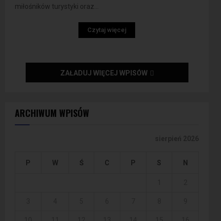
miłośników turystyki oraz...
Czytaj więcej
ZAŁADUJ WIĘCEJ WPISÓW
ARCHIWUM WPISÓW
sierpień 2026
P
W
Ś
C
P
S
N
1
2
3
4
5
6
7
8
9
10
11
12
13
14
15
16