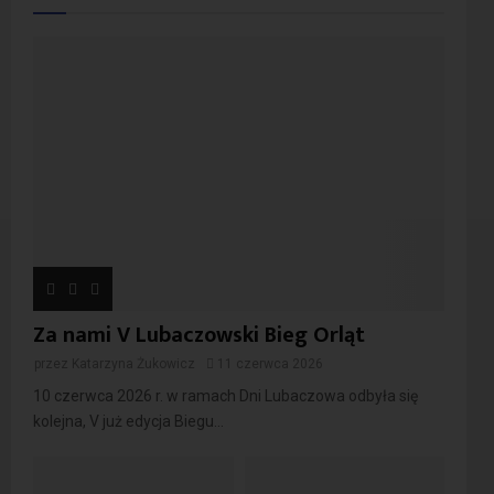
Za nami V Lubaczowski Bieg Orląt
przez
Katarzyna Żukowicz
11 czerwca 2026
10 czerwca 2026 r. w ramach Dni Lubaczowa odbyła się
kolejna, V już edycja Biegu...