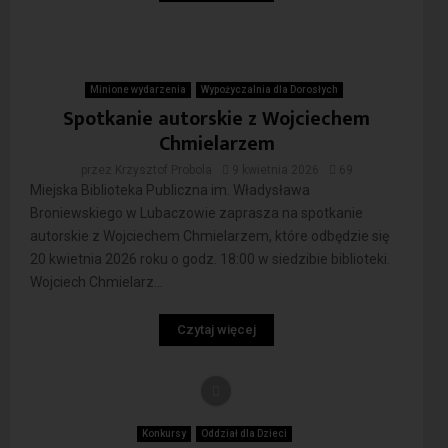
Minione wydarzenia
Wypożyczalnia dla Dorosłych
Spotkanie autorskie z Wojciechem
Chmielarzem
przez
Krzysztof Probola
9 kwietnia 2026
69
Miejska Biblioteka Publiczna im. Władysława
Broniewskiego w Lubaczowie zaprasza na spotkanie
autorskie z Wojciechem Chmielarzem, które odbędzie się
20 kwietnia 2026 roku o godz. 18:00 w siedzibie biblioteki.
Wojciech Chmielarz...
Czytaj więcej
Konkursy
Oddział dla Dzieci