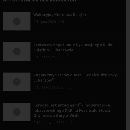
Wakacyjny Kiermasz Książki
1 lipca 2026
0
Czerwcowe spotkanie Dyskusyjnego Klubu
Książki w Lubaczowie
18 czerwca 2026
0
Znamy zwycięzców questu „Wielokulturowy
Lubaczów”
16 czerwca 2026
0
„Źródło jest przed nami” – moderatorka
lubaczowskiego DKK na Festiwalu Słowa
Granatowe Góry w Wiśle
12 czerwca 2026
0