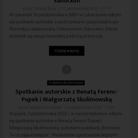
Sanockim
przez
Tomasz Byra
17 października 2025
111
W czwartek 16 października w MBP w Lubaczowie odbyło
się spotkanie autorskie z podróżnikami i pasjonatami gór
Weroniką Łukaszewską i Sławomirem Sanockim, którzy
podzielili się swoją niezwykłą podróżą przez Łuk...
Czytaj więcej
Czytelnia dla Dorosłych
Spotkanie autorskie z Renatą Ferenc-
Pupek i Małgorzatą Skulimowską
przez
Małgorzata Hojdak
4 października 2025
265
W piątek, 3 października 2025 r. w naszej bibliotece odbyło
się spotkanie autorskie z Renatą Ferenc-Pupek i
Małgorzatą Skulimowską, autorkami publikacji „Roztocze.
To co najważniejsze”. Wydarzenie zgromadziło licznych