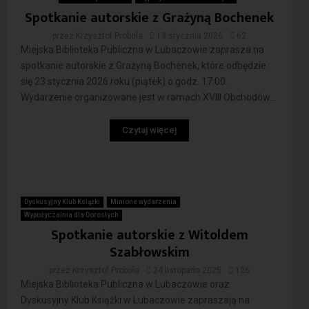
Spotkanie autorskie z Grażyną Bochenek
przez
Krzysztof Probola
13 stycznia 2026
62
Miejska Biblioteka Publiczna w Lubaczowie zaprasza na
spotkanie autorskie z Grażyną Bochenek, które odbędzie
się 23 stycznia 2026 roku (piątek) o godz. 17:00.
Wydarzenie organizowane jest w ramach XVIII Obchodów...
Czytaj więcej
Dyskusyjny Klub Książki
Minione wydarzenia
Wypożyczalnia dla Dorosłych
Spotkanie autorskie z Witoldem
Szabłowskim
przez
Krzysztof Probola
24 listopada 2025
126
Miejska Biblioteka Publiczna w Lubaczowie oraz
Dyskusyjny Klub Książki w Lubaczowie zapraszają na