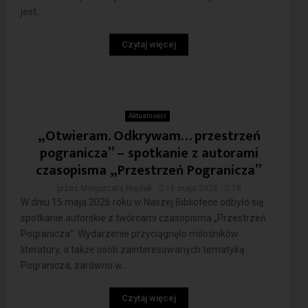
jest...
Czytaj więcej
Aktualności
„Otwieram. Odkrywam… przestrzeń
pogranicza” – spotkanie z autorami
czasopisma „Przestrzeń Pogranicza”
przez
Małgorzata Hojdak
16 maja 2026
78
W dniu 15 maja 2026 roku w Naszej Bibliotece odbyło się
spotkanie autorskie z twórcami czasopisma „Przestrzeń
Pogranicza”. Wydarzenie przyciągnęło miłośników
literatury, a także osób zainteresowanych tematyką
Pogranicza, zarówno w...
Czytaj więcej