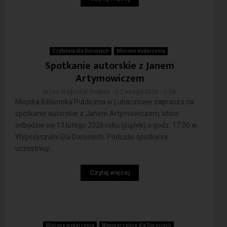
Czytelnia dla Dorosłych
Minione wydarzenia
Spotkanie autorskie z Janem
Artymowiczem
przez
Krzysztof Probola
2 lutego 2026
58
Miejska Biblioteka Publiczna w Lubaczowie zaprasza na
spotkanie autorskie z Janem Artymowiczem, które
odbędzie się 13 lutego 2026 roku (piątek) o godz. 17:00 w
Wypożyczalni Dla Dorosłych. Podczas spotkania
uczestnicy...
Czytaj więcej
Minione wydarzenia
Wypożyczalnia dla Dorosłych