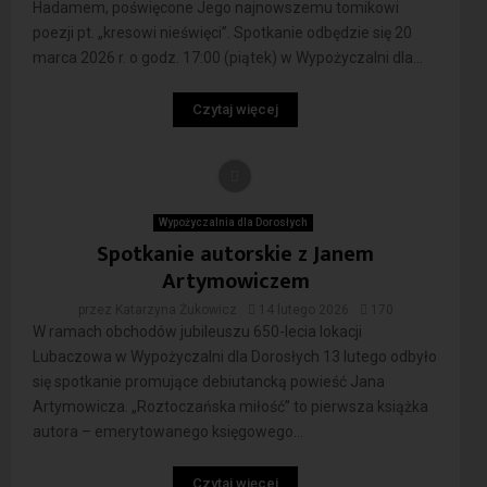
Hadamem, poświęcone Jego najnowszemu tomikowi
poezji pt. „kresowi nieświęci”. Spotkanie odbędzie się 20
marca 2026 r. o godz. 17:00 (piątek) w Wypożyczalni dla...
Czytaj więcej
Wypożyczalnia dla Dorosłych
Spotkanie autorskie z Janem
Artymowiczem
przez
Katarzyna Żukowicz
14 lutego 2026
170
W ramach obchodów jubileuszu 650-lecia lokacji
Lubaczowa w Wypożyczalni dla Dorosłych 13 lutego odbyło
się spotkanie promujące debiutancką powieść Jana
Artymowicza. „Roztoczańska miłość” to pierwsza książka
autora – emerytowanego księgowego...
Czytaj więcej