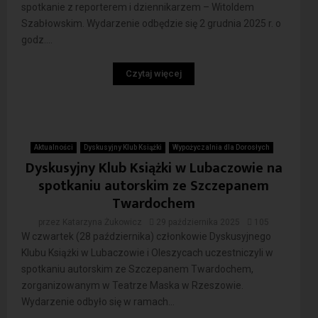
spotkanie z reporterem i dziennikarzem – Witoldem
Szabłowskim. Wydarzenie odbędzie się 2 grudnia 2025 r. o
godz....
Czytaj więcej
Aktualności
Dyskusyjny Klub Książki
Wypożyczalnia dla Dorosłych
Dyskusyjny Klub Książki w Lubaczowie na
spotkaniu autorskim ze Szczepanem
Twardochem
przez
Katarzyna Żukowicz
29 października 2025
105
W czwartek (28 października) członkowie Dyskusyjnego
Klubu Książki w Lubaczowie i Oleszycach uczestniczyli w
spotkaniu autorskim ze Szczepanem Twardochem,
zorganizowanym w Teatrze Maska w Rzeszowie.
Wydarzenie odbyło się w ramach...