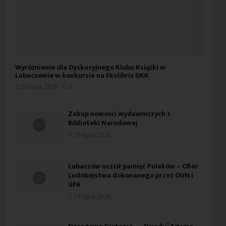
Wyróżnienie dla Dyskusyjnego Klubu Książki w
Lubaczowie w konkursie na Ekslibris DKK
23 lipca 2026
0
Zakup nowości wydawniczych z
Biblioteki Narodowej
15 lipca 2026
Lubaczów uczcił pamięć Polaków – Ofiar
Ludobójstwa dokonanego przez OUN i
UPA
14 lipca 2026