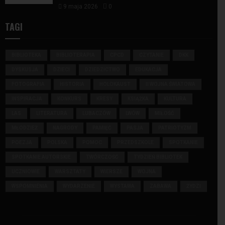
9 maja 2026
0
TAGI
BIBLIOTEKA
BIBLIOTERAPIA
CPCD
CZYTANIE
DKK
DYSKUSJA
DZIECI
DZIEDZICTWO
EDUKACJA
FOTOGRAFIA
HISTORIA
HOLOKAUST
II WOJNA ŚWIATOWA
INSPIRACJA
KONKURS
KRESY
KSIĄŻKA
KULTURA
LAS
LITERATURA
LUBACZÓW
LWÓW
MIŁOŚĆ
MŁODZIEŻ
NAGRODY
PAMIĘĆ
PASJA
PATRIOTYZM
POEZJA
POLSKA
POMOC
PRZEDSZKOLE
SPOTKANIE
SPOTKANIE AUTORSKIE
TWÓRCZOŚĆ
TYDZIEŃ BIBLIOTEK
UCZNIOWIE
WARSZTATY
WIERSZE
WOJNA
WSPOMNIENIA
WYDARZENIE
WYSTAWA
ZABAWA
ŻYDZI