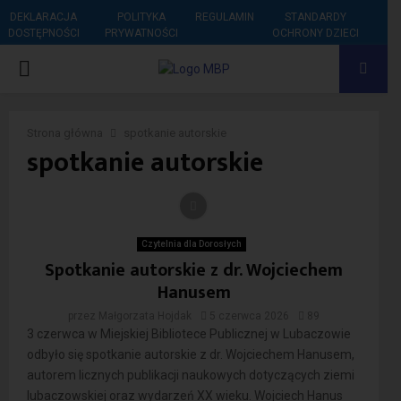
DEKLARACJA
POLITYKA
REGULAMIN
STANDARDY
DOSTĘPNOŚCI
PRYWATNOŚCI
OCHRONY DZIECI
PRIMARY
MENU
Strona główna
spotkanie autorskie
spotkanie autorskie
Czytelnia dla Dorosłych
Spotkanie autorskie z dr. Wojciechem
Hanusem
przez
Małgorzata Hojdak
5 czerwca 2026
89
3 czerwca w Miejskiej Bibliotece Publicznej w Lubaczowie
odbyło się spotkanie autorskie z dr. Wojciechem Hanusem,
autorem licznych publikacji naukowych dotyczących ziemi
lubaczowskiej oraz wydarzeń XX wieku. Wojciech Hanus