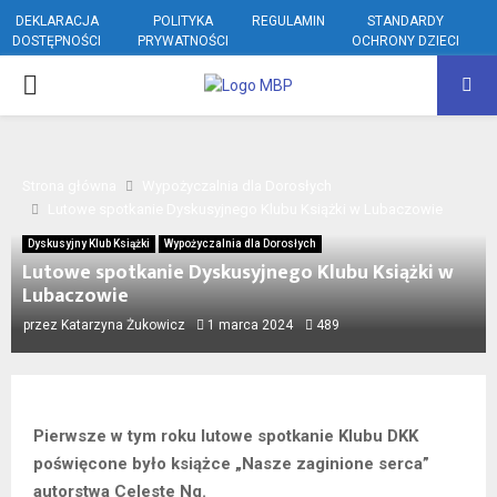
DEKLARACJA
POLITYKA
REGULAMIN
STANDARDY
DOSTĘPNOŚCI
PRYWATNOŚCI
OCHRONY DZIECI
PRIMARY
MENU
Strona główna
Wypożyczalnia dla Dorosłych
Lutowe spotkanie Dyskusyjnego Klubu Książki w Lubaczowie
Dyskusyjny Klub Książki
Wypożyczalnia dla Dorosłych
Lutowe spotkanie Dyskusyjnego Klubu Książki w
Lubaczowie
przez
Katarzyna Żukowicz
1 marca 2024
489
Pierwsze w tym roku lutowe spotkanie Klubu DKK
poświęcone było książce „Nasze zaginione serca”
autorstwa Celeste Ng.