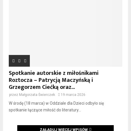
Spotkanie autorskie z miłośnikami
Roztocza – Patrycją Maczyńską i
Grzegorzem Ciećką oraz...
przez
Małgorzata Świerczek
19 marca 2026
W środę (18 marca) w Oddziale dla Dzieci odbyło się
spotkanie łączące miłość do literatury...
ZAŁADUJ WIĘCEJ WPISÓW