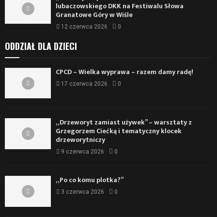
lubaczowskiego DKK na Festiwalu Słowa
Granatowe Góry w Wiśle
12 czerwca 2026
0
ODDZIAŁ DLA DZIECI
CPCD – Wielka wyprawa – razem damy radę!
17 czerwca 2026
0
„Drzeworyt zamiast używek” – warsztaty z
Grzegorzem Ciećką i tematyczny klocek
drzeworytniczy
9 czerwca 2026
0
„Po co komu plotka?”
3 czerwca 2026
0