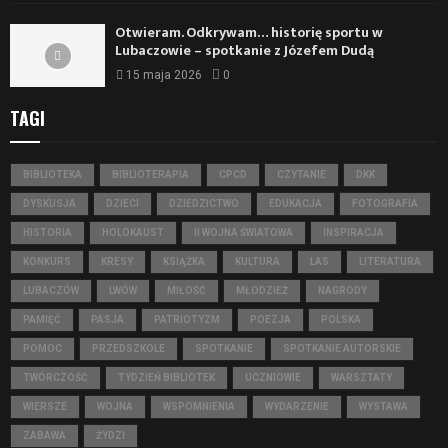
Otwieram. Odkrywam… historię sportu w
Lubaczowie – spotkanie z Józefem Dudą
15 maja 2026
0
TAGI
BIBLIOTEKA
BIBLIOTERAPIA
CPCD
CZYTANIE
DKK
DYSKUSJA
DZIECI
DZIEDZICTWO
EDUKACJA
FOTOGRAFIA
HISTORIA
HOLOKAUST
II WOJNA ŚWIATOWA
INSPIRACJA
KONKURS
KRESY
KSIĄŻKA
KULTURA
LAS
LITERATURA
LUBACZÓW
LWÓW
MIŁOŚĆ
MŁODZIEŻ
NAGRODY
PAMIĘĆ
PASJA
PATRIOTYZM
POEZJA
POLSKA
POMOC
PRZEDSZKOLE
SPOTKANIE
SPOTKANIE AUTORSKIE
TWÓRCZOŚĆ
TYDZIEŃ BIBLIOTEK
UCZNIOWIE
WARSZTATY
WIERSZE
WOJNA
WSPOMNIENIA
WYDARZENIE
WYSTAWA
ZABAWA
ŻYDZI