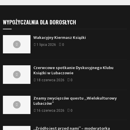
WYPOŻYCZALNIA DLA DOROSŁYCH
Wakacyjny Kiermasz Książki
1 lipca 2026
0
Czerwcowe spotkanie Dyskusyjnego Klubu
Książki w Lubaczowie
18 czerwca 2026
0
Znamy zwycięzców questu „Wielokulturowy
Lubaczów”
16 czerwca 2026
0
„Źródło jest przed nami” – moderatorka