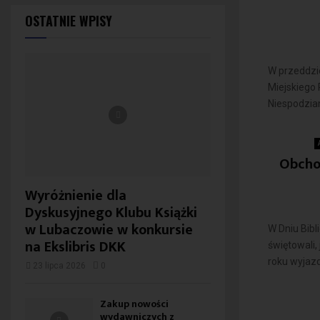
OSTATNIE WPISY
W przeddzi
Miejskiego
Niespodzian
Obchod
Wyróżnienie dla
Dyskusyjnego Klubu Książki
w Lubaczowie w konkursie
W Dniu Bibl
na Ekslibris DKK
świętowali,
roku wyjazd
23 lipca 2026
0
Zakup nowości
wydawniczych z