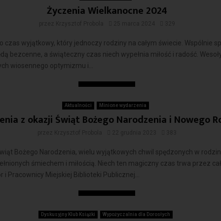
Życzenia Wielkanocne 2024
przez
Krzysztof Probola
25 marca 2024
329
o czas wyjątkowy, który jednoczy rodziny na całym świecie. Wspólnie 
ędą bezcenne, a świąteczny czas niech wypełnia miłość i radość. Wesoł
ych wiosennego optymizmu i...
Czytaj więcej
Aktualności
Minione wydarzenia
enia z okazji Świąt Bożego Narodzenia i Nowego R
przez
Krzysztof Probola
22 grudnia 2023
383
wiąt Bożego Narodzenia, wielu wyjątkowych chwil spędzonych w rodz
ełnionych śmiechem i miłością. Niech ten magiczny czas trwa przez ca
r i Pracownicy Miejskiej Biblioteki Publicznej...
Czytaj więcej
Dyskusyjny Klub Książki
Wypożyczalnia dla Dorosłych