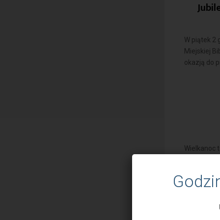
Jubil
W piątek 2 
Miejskiej B
okazją do p
Wielkanoc t
jutro. Życz
wypełniony
Godzi