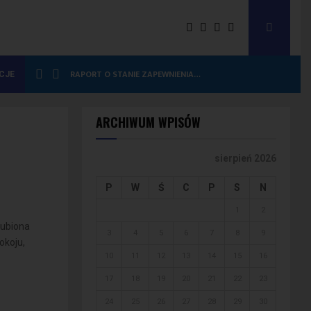
RAPORT O STANIE ZAPEWNIENIA…
CJE
ARCHIWUM WPISÓW
sierpień 2026
P
W
Ś
C
P
S
N
1
2
lubiona
3
4
5
6
7
8
9
okoju,
10
11
12
13
14
15
16
17
18
19
20
21
22
23
24
25
26
27
28
29
30