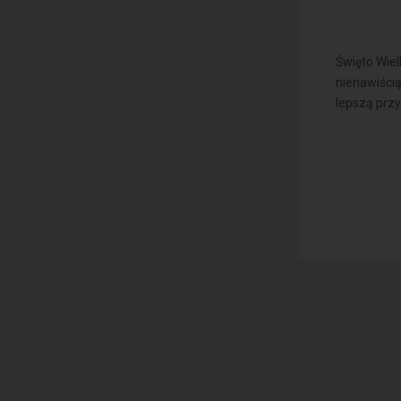
Święto Wiel
nienawiści
lepszą przy