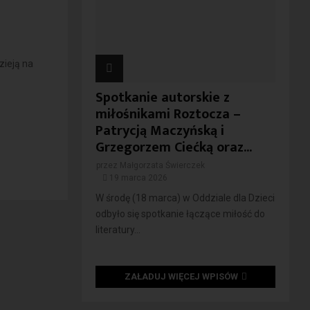
zieją na
Spotkanie autorskie z
miłośnikami Roztocza –
Patrycją Maczyńską i
Grzegorzem Ciećką oraz...
przez
Małgorzata Świerczek
19 marca 2026
W środę (18 marca) w Oddziale dla Dzieci
odbyło się spotkanie łączące miłość do
literatury...
ZAŁADUJ WIĘCEJ WPISÓW