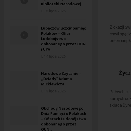
Biblioteki Narodowej
15 lipca 2026
Z okazji Św
Lubaczów uczcił pamięć
Polaków – Ofiar
chwil spędz
Ludobójstwa
pełen ciepła,
dokonanego przez OUN
i UPA
14 lipca 2026
Życz
Narodowe Czytanie –
„Dziady” Adama
Mickiewicza
13 lipca 2026
Pełnych cie
samych suk
składa Dyrek
Obchody Narodowego
Dnia Pamięci o Polakach
– Ofiarach Ludobójstwa
dokonanego przez
OUN...