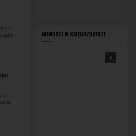
obrych
NOWOŚCI W KSIĘGOZBIORZE
książka –
oku
ści i
eczne