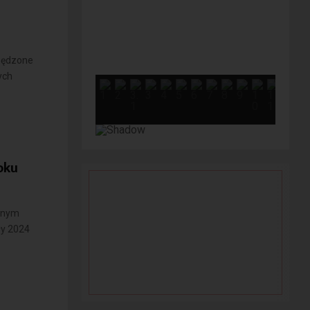
spędzone
ych
oku
innym
ły 2024