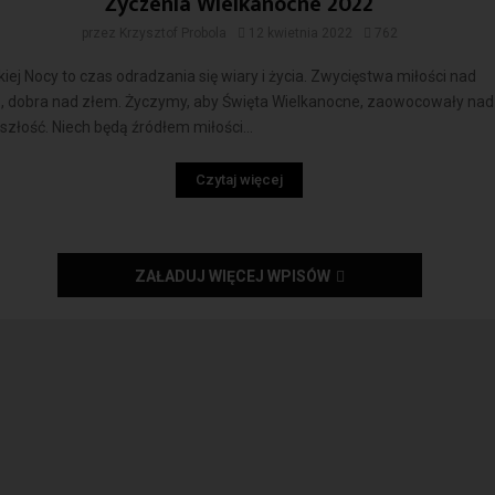
Życzenia Wielkanocne 2022
przez
Krzysztof Probola
12 kwietnia 2022
762
kiej Nocy to czas odradzania się wiary i życia. Zwycięstwa miłości nad
ą, dobra nad złem. Życzymy, aby Święta Wielkanocne, zaowocowały nad
szłość. Niech będą źródłem miłości...
Czytaj więcej
ZAŁADUJ WIĘCEJ WPISÓW