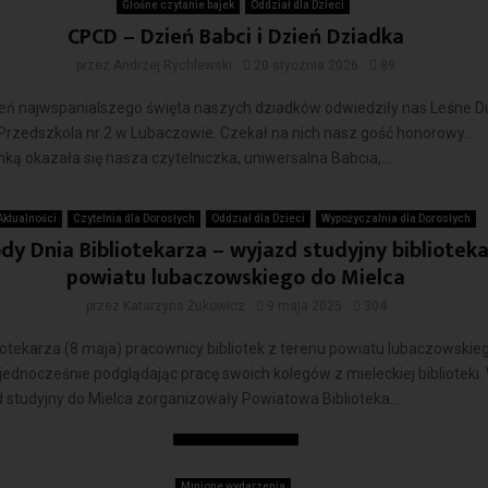
Głośne czytanie bajek
Oddział dla Dzieci
CPCD – Dzień Babci i Dzień Dziadka
przez
Andrzej Rychlewski
20 stycznia 2026
89
eń najwspanialszego święta naszych dziadków odwiedziły nas Leśne D
 Przedszkola nr 2 w Lubaczowie. Czekał na nich nasz gość honorowy…
ką okazała się nasza czytelniczka, uniwersalna Babcia,...
Czytaj więcej
Aktualności
Czytelnia dla Dorosłych
Oddział dla Dzieci
Wypożyczalnia dla Dorosłych
y Dnia Bibliotekarza – wyjazd studyjny biblioteka
powiatu lubaczowskiego do Mielca
przez
Katarzyna Żukowicz
9 maja 2025
304
iotekarza (8 maja) pracownicy bibliotek z terenu powiatu lubaczowskie
 jednocześnie podglądając pracę swoich kolegów z mieleckiej biblioteki.
 studyjny do Mielca zorganizowały Powiatowa Biblioteka...
Czytaj więcej
Minione wydarzenia