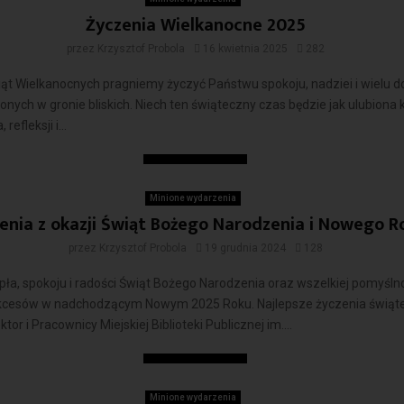
Życzenia Wielkanocne 2025
przez
Krzysztof Probola
16 kwietnia 2025
282
iąt Wielkanocnych pragniemy życzyć Państwu spokoju, nadziei i wielu d
onych w gronie bliskich. Niech ten świąteczny czas będzie jak ulubiona 
 refleksji i...
Czytaj więcej
Minione wydarzenia
enia z okazji Świąt Bożego Narodzenia i Nowego R
przez
Krzysztof Probola
19 grudnia 2024
128
pła, spokoju i radości Świąt Bożego Narodzenia oraz wszelkiej pomyślno
cesów w nadchodzącym Nowym 2025 Roku. Najlepsze życzenia świąt
tor i Pracownicy Miejskiej Biblioteki Publicznej im....
Czytaj więcej
Minione wydarzenia