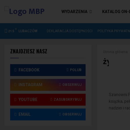
WYDARZENIA
KATALOG ON-
C
DEKLARACJA DOSTĘPNOŚCI
LUBACZÓW
DEKLARACJA DOSTĘPNOŚCI
POLITYKA PRYWATN
21.5
ZNAJDZIESZ NASZ
Strona główna
życzen
FACEBOOK
POLUB
INSTAGRAM
OBSERWUJ
Szanowni Pa
YOUTUBE
ZASUBSKRYBUJ
książka, pe
nadziei i ra
EMAIL
OBSERWUJ