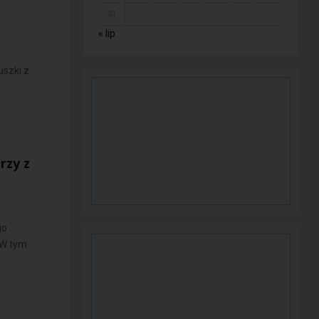
31
« lip
uszki z
rzy z
go
 W tym