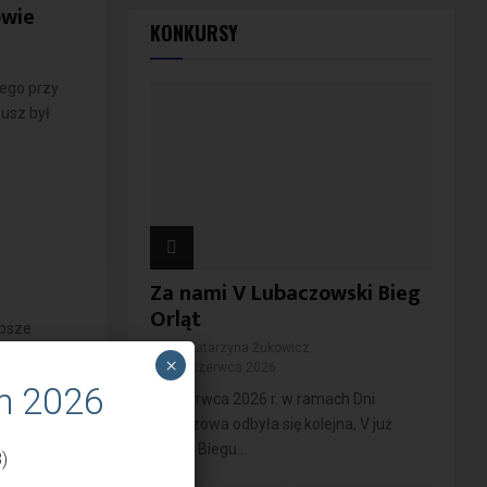
owie
KONKURSY
cego przy
eusz był
Za nami V Lubaczowski Bieg
Orląt
epsze
przez
Katarzyna Żukowicz
zień
×
11 czerwca 2026
m 2026
10 czerwca 2026 r. w ramach Dni
Lubaczowa odbyła się kolejna, V już
edycja Biegu...
)