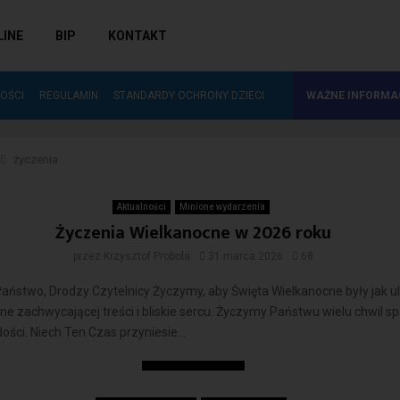
LINE
BIP
KONTAKT
ZAKUP NOWOŚCI WYDAWNICZYCH DO…
OŚCI
REGULAMIN
STANDARDY OCHRONY DZIECI
WAŻNE INFORMA
życzenia
ia
Aktualności
Minione wydarzenia
Życzenia Wielkanocne w 2026 roku
przez
Krzysztof Probola
31 marca 2026
68
ństwo, Drodzy Czytelnicy Życzymy, aby Święta Wielkanocne były jak u
łne zachwycającej treści i bliskie sercu. Życzymy Państwu wielu chwil sp
dości. Niech Ten Czas przyniesie...
Czytaj więcej