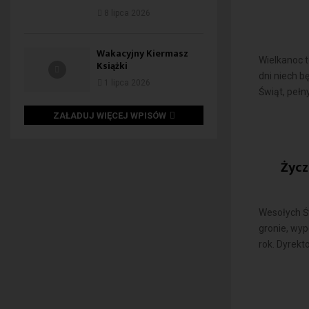
8 lipca 2026
Wakacyjny Kiermasz
Wielkanoc t
Książki
dni niech b
1 lipca 2026
Świąt, pełn
ZAŁADUJ WIĘCEJ WPISÓW
Życz
Wesołych Ś
gronie, wyp
rok. Dyrekto