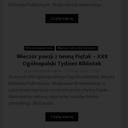
Biblioteką Publiczną im. Władysława Broniewskiego...
Czytaj więcej
Minione wydarzenia
Wypożyczalnia dla Dorosłych
Wieczór poezji z Iwoną Piętak – XXII
Ogólnopolski Tydzień Bibliotek
przez
Krzysztof Probola
5 maja 2025
210
W ramach XXII Ogólnopolskiego Tygodnia Bibliotek, Miejska
Biblioteka Publiczna im. Władysława Broniewskiego w
Lubaczowie zaprasza na wieczór poezji z Iwoną Piętak –
dziennikarką radiową, reporterką i autorką tomiku
poetyckiego „Wyprzedaż...
Czytaj więcej