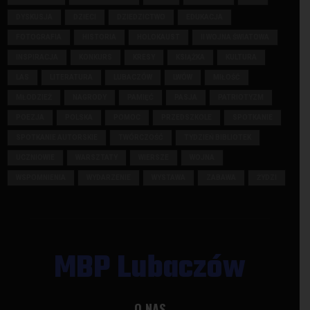
DYSKUSJA
DZIECI
DZIEDZICTWO
EDUKACJA
FOTOGRAFIA
HISTORIA
HOLOKAUST
II WOJNA ŚWIATOWA
INSPIRACJA
KONKURS
KRESY
KSIĄŻKA
KULTURA
LAS
LITERATURA
LUBACZÓW
LWÓW
MIŁOŚĆ
MŁODZIEŻ
NAGRODY
PAMIĘĆ
PASJA
PATRIOTYZM
POEZJA
POLSKA
POMOC
PRZEDSZKOLE
SPOTKANIE
SPOTKANIE AUTORSKIE
TWÓRCZOŚĆ
TYDZIEŃ BIBLIOTEK
UCZNIOWIE
WARSZTATY
WIERSZE
WOJNA
WSPOMNIENIA
WYDARZENIE
WYSTAWA
ZABAWA
ŻYDZI
MBP Lubaczów
O NAS