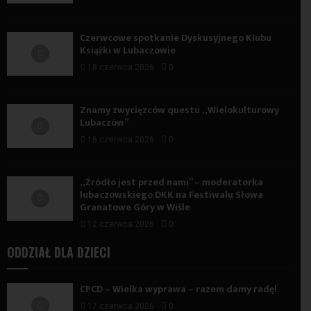
Czerwcowe spotkanie Dyskusyjnego Klubu
Książki w Lubaczowie
18 czerwca 2026
0
Znamy zwycięzców questu „Wielokulturowy
Lubaczów”
16 czerwca 2026
0
„Źródło jest przed nami” – moderatorka
lubaczowskiego DKK na Festiwalu Słowa
Granatowe Góry w Wiśle
12 czerwca 2026
0
ODDZIAŁ DLA DZIECI
CPCD – Wielka wyprawa – razem damy radę!
17 czerwca 2026
0