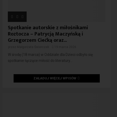
Spotkanie autorskie z miłośnikami
Roztocza – Patrycją Maczyńską i
Grzegorzem Ciećką oraz...
przez
Małgorzata Świerczek
19 marca 2026
W środę (18 marca) w Oddziale dla Dzieci odbyło się
spotkanie łączące miłość do literatury...
ZAŁADUJ WIĘCEJ WPISÓW