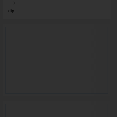
31
« lip