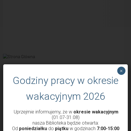
×
POPULARNE WPISY
Godziny pracy w okresie
wakacyjnym 2026
Uprzejmie informujemy, że w
okresie wakacyjnym
(01.07-31.08)
nasza Biblioteka będzie otwarta:
Od
poniedziałku
do
piątku
w godzinach
7:00-15:00