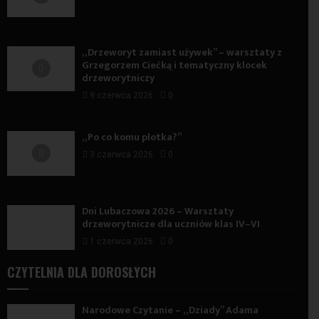
„Drzeworyt zamiast używek” – warsztaty z
Grzegorzem Ciećką i tematyczny klocek
drzeworytniczy
9 czerwca 2026
0
„Po co komu plotka?”
3 czerwca 2026
0
Dni Lubaczowa 2026 – Warsztaty
drzeworytnicze dla uczniów klas IV–VI
1 czerwca 2026
0
CZYTELNIA DLA DOROSŁYCH
Narodowe Czytanie – „Dziady” Adama