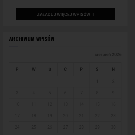
ZAŁADUJ WIĘCEJ WPISÓW
ARCHIWUM WPISÓW
sierpień 2026
P
W
Ś
C
P
S
N
1
2
3
4
5
6
7
8
9
10
11
12
13
14
15
16
17
18
19
20
21
22
23
24
25
26
27
28
29
30