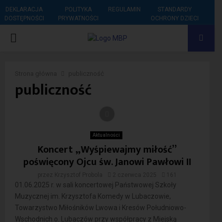
DEKLARACJA
POLITYKA
REGULAMIN
STANDARDY
DOSTĘPNOŚCI
PRYWATNOŚCI
OCHRONY DZIECI
PRIMARY
MENU
Strona główna
publiczność
publiczność
Aktualności
Koncert „Wyśpiewajmy miłość”
poświęcony Ojcu św. Janowi Pawłowi II
przez
Krzysztof Probola
2 czerwca 2025
161
01.06.2025 r. w sali koncertowej Państwowej Szkoły
Muzycznej im. Krzysztofa Komedy w Lubaczowie,
Towarzystwo Miłośników Lwowa i Kresów Południowo-
Wschodnich o. Lubaczów przy współpracy z Miejską