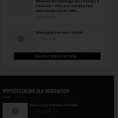
Obchody Narodowego Dnia Pamięci o
Polakach – Ofiarach Ludobójstwa
dokonanego przez OUN...
8 lipca 2026
Wakacyjny Kiermasz Książki
1 lipca 2026
ZAŁADUJ WIĘCEJ WPISÓW
WYPOŻYCZALNIA DLA DOROSŁYCH
Wakacyjny Kiermasz Książki
1 lipca 2026
0