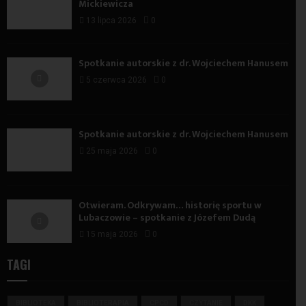
Mickiewicza
13 lipca 2026
0
Spotkanie autorskie z dr. Wojciechem Hanusem
5 czerwca 2026
0
Spotkanie autorskie z dr. Wojciechem Hanusem
25 maja 2026
0
Otwieram. Odkrywam… historię sportu w
Lubaczowie – spotkanie z Józefem Dudą
15 maja 2026
0
TAGI
BIBLIOTEKA
BIBLIOTERAPIA
CPCD
CZYTANIE
DKK