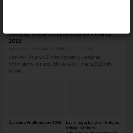
Godziny otwarcia Biblioteki od 1 marca
2022
przez
Krzysztof Probola
18 lutego 2022
3036
Szanowni Państwo, Drodzy Czytelnicy uprzejmie
informujemy, że nasza Biblioteka od 1 marca 2022 roku
będzie...
Życzenia Wielkanocne 2023
Las z mojej książki – kolejna
edycja konkursu