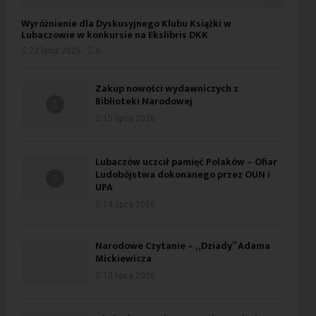
Wyróżnienie dla Dyskusyjnego Klubu Książki w
Lubaczowie w konkursie na Ekslibris DKK
23 lipca 2026
0
Zakup nowości wydawniczych z
Biblioteki Narodowej
15 lipca 2026
Lubaczów uczcił pamięć Polaków – Ofiar
Ludobójstwa dokonanego przez OUN i
UPA
14 lipca 2026
Narodowe Czytanie – „Dziady” Adama
Mickiewicza
13 lipca 2026