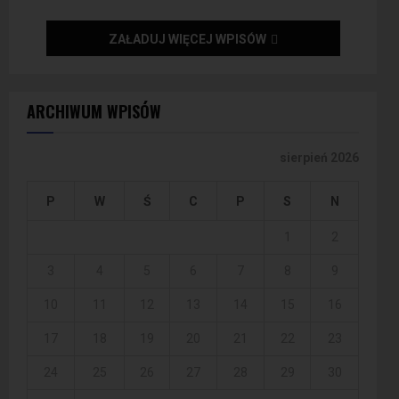
ZAŁADUJ WIĘCEJ WPISÓW
ARCHIWUM WPISÓW
sierpień 2026
P
W
Ś
C
P
S
N
1
2
3
4
5
6
7
8
9
10
11
12
13
14
15
16
17
18
19
20
21
22
23
24
25
26
27
28
29
30