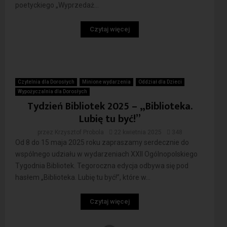
poetyckiego „Wyprzedaż...
Czytaj więcej
Czytelnia dla Dorosłych
Minione wydarzenia
Oddział dla Dzieci
Wypożyczalnia dla Dorosłych
Tydzień Bibliotek 2025 – „Biblioteka.
Lubię tu być!”
przez
Krzysztof Probola
22 kwietnia 2025
348
Od 8 do 15 maja 2025 roku zapraszamy serdecznie do
wspólnego udziału w wydarzeniach XXII Ogólnopolskiego
Tygodnia Bibliotek. Tegoroczna edycja odbywa się pod
hasłem „Biblioteka. Lubię tu być!”, które w...
Czytaj więcej