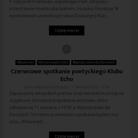
9. edycja Art Festiwalu, wypełniając Park Zdrojowy i
przestrzenie miasteczka teatrem, muzyką i literaturą. W
wydarzeniach uczestniczył także Dyskusyjny Klub...
Czytaj więcej
Aktualności
Minione wydarzenia
Wypożyczalnia dla Dorosłych
Czerwcowe spotkanie poetyckiego Klubu
Echo
przez
Katarzyna Żukowicz
30 maja 2025
54
Zapraszamy wszystkich poetów oraz miłośników poezji na
wyjątkowe, tematyczne spotkanie poetyckie, które
odbędzie się 11 czerwca o 16:00 w Wypożyczalni dla
Dorosłych. Tematem przewodnim spotkania będzie moc
słów. „W barwach...
Czytaj więcej