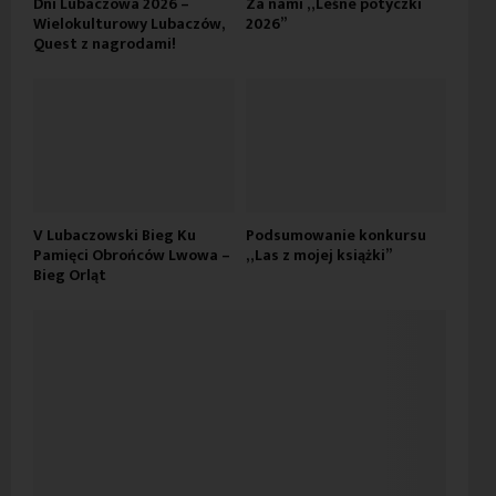
Dni Lubaczowa 2026 –
Za nami „Leśne potyczki
Wielokulturowy Lubaczów,
2026”
Quest z nagrodami!
V Lubaczowski Bieg Ku
Podsumowanie konkursu
Pamięci Obrońców Lwowa –
„Las z mojej książki”
Bieg Orląt