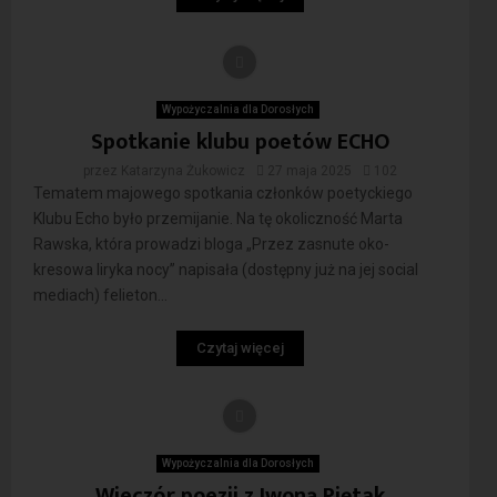
Wypożyczalnia dla Dorosłych
Spotkanie klubu poetów ECHO
przez
Katarzyna Żukowicz
27 maja 2025
102
Tematem majowego spotkania członków poetyckiego
Klubu Echo było przemijanie. Na tę okoliczność Marta
Rawska, która prowadzi bloga „Przez zasnute oko-
kresowa liryka nocy” napisała (dostępny już na jej social
mediach) felieton...
Czytaj więcej
Wypożyczalnia dla Dorosłych
Wieczór poezji z Iwoną Piętak