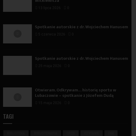
Mickiewicza
13 lipca 2026
0
Spotkanie autorskie z dr. Wojciechem Hanusem
5 czerwca 2026
0
Spotkanie autorskie z dr. Wojciechem Hanusem
25 maja 2026
0
Otwieram. Odkrywam… historię sportu w
Lubaczowie – spotkanie z Józefem Dudą
15 maja 2026
0
TAGI
BIBLIOTEKA
BIBLIOTERAPIA
CPCD
CZYTANIE
DKK