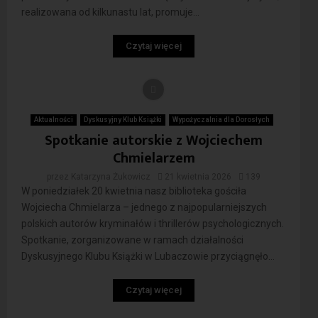
realizowana od kilkunastu lat, promuje...
Czytaj więcej
Aktualności
Dyskusyjny Klub Książki
Wypożyczalnia dla Dorosłych
Spotkanie autorskie z Wojciechem
Chmielarzem
przez
Katarzyna Żukowicz
21 kwietnia 2026
139
W poniedziałek 20 kwietnia nasz biblioteka gościła
Wojciecha Chmielarza – jednego z najpopularniejszych
polskich autorów kryminałów i thrillerów psychologicznych.
Spotkanie, zorganizowane w ramach działalności
Dyskusyjnego Klubu Książki w Lubaczowie przyciągnęło...
Czytaj więcej