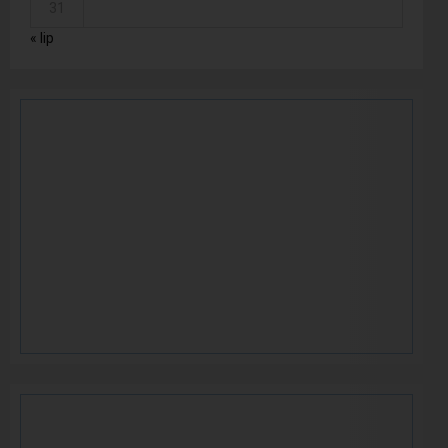
31
« lip