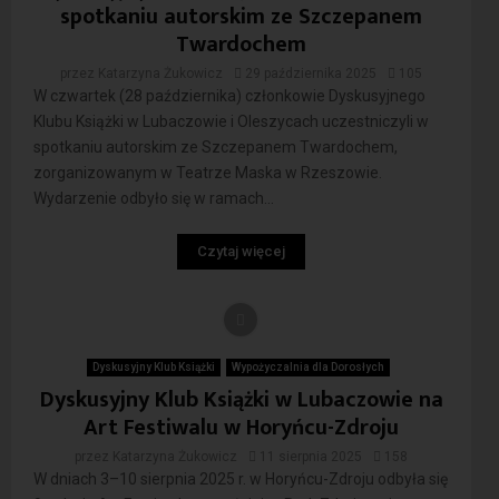
spotkaniu autorskim ze Szczepanem
Twardochem
przez
Katarzyna Żukowicz
29 października 2025
105
W czwartek (28 października) członkowie Dyskusyjnego
Klubu Książki w Lubaczowie i Oleszycach uczestniczyli w
spotkaniu autorskim ze Szczepanem Twardochem,
zorganizowanym w Teatrze Maska w Rzeszowie.
Wydarzenie odbyło się w ramach...
Czytaj więcej
Dyskusyjny Klub Książki
Wypożyczalnia dla Dorosłych
Dyskusyjny Klub Książki w Lubaczowie na
Art Festiwalu w Horyńcu-Zdroju
przez
Katarzyna Żukowicz
11 sierpnia 2025
158
W dniach 3–10 sierpnia 2025 r. w Horyńcu-Zdroju odbyła się