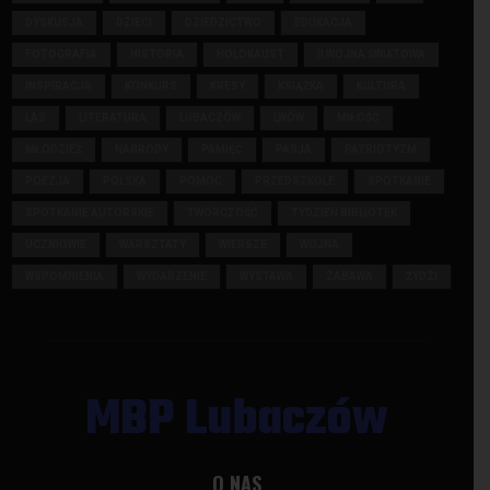
DYSKUSJA
DZIECI
DZIEDZICTWO
EDUKACJA
FOTOGRAFIA
HISTORIA
HOLOKAUST
II WOJNA ŚWIATOWA
INSPIRACJA
KONKURS
KRESY
KSIĄŻKA
KULTURA
LAS
LITERATURA
LUBACZÓW
LWÓW
MIŁOŚĆ
MŁODZIEŻ
NAGRODY
PAMIĘĆ
PASJA
PATRIOTYZM
POEZJA
POLSKA
POMOC
PRZEDSZKOLE
SPOTKANIE
SPOTKANIE AUTORSKIE
TWÓRCZOŚĆ
TYDZIEŃ BIBLIOTEK
UCZNIOWIE
WARSZTATY
WIERSZE
WOJNA
WSPOMNIENIA
WYDARZENIE
WYSTAWA
ZABAWA
ŻYDZI
MBP Lubaczów
O NAS