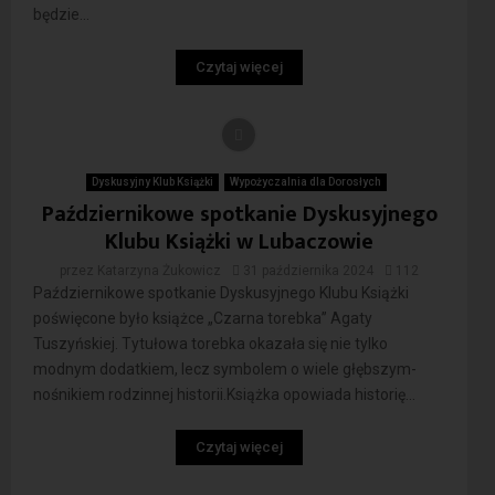
będzie...
Czytaj więcej
Dyskusyjny Klub Książki
Wypożyczalnia dla Dorosłych
Październikowe spotkanie Dyskusyjnego
Klubu Książki w Lubaczowie
przez
Katarzyna Żukowicz
31 października 2024
112
Październikowe spotkanie Dyskusyjnego Klubu Książki
poświęcone było książce „Czarna torebka” Agaty
Tuszyńskiej. Tytułowa torebka okazała się nie tylko
modnym dodatkiem, lecz symbolem o wiele głębszym-
nośnikiem rodzinnej historii.Książka opowiada historię...
Czytaj więcej