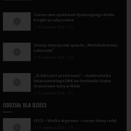
Czerwcowe spotkanie Dyskusyjnego Klubu
Książki w Lubaczowie
18 czerwca 2026
0
Znamy zwycięzców questu „Wielokulturowy
Lubaczów”
16 czerwca 2026
0
„Źródło jest przed nami” – moderatorka
lubaczowskiego DKK na Festiwalu Słowa
Granatowe Góry w Wiśle
12 czerwca 2026
0
ODDZIAŁ DLA DZIECI
CPCD – Wielka wyprawa – razem damy radę!
17 czerwca 2026
0