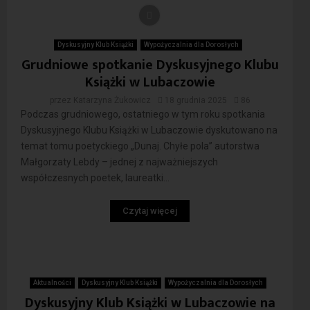
Dyskusyjny Klub Książki
Wypożyczalnia dla Dorosłych
Grudniowe spotkanie Dyskusyjnego Klubu
Książki w Lubaczowie
przez
Katarzyna Żukowicz
18 grudnia 2025
86
Podczas grudniowego, ostatniego w tym roku spotkania
Dyskusyjnego Klubu Książki w Lubaczowie dyskutowano na
temat tomu poetyckiego „Dunaj. Chyłe pola” autorstwa
Małgorzaty Lebdy – jednej z najważniejszych
współczesnych poetek, laureatki...
Czytaj więcej
Aktualności
Dyskusyjny Klub Książki
Wypożyczalnia dla Dorosłych
Dyskusyjny Klub Książki w Lubaczowie na