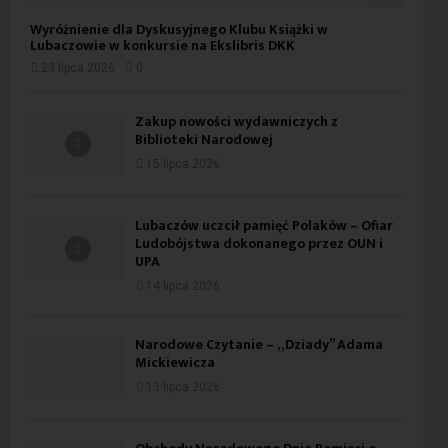
Wyróżnienie dla Dyskusyjnego Klubu Książki w
Lubaczowie w konkursie na Ekslibris DKK
23 lipca 2026
0
Zakup nowości wydawniczych z
Biblioteki Narodowej
15 lipca 2026
Lubaczów uczcił pamięć Polaków – Ofiar
Ludobójstwa dokonanego przez OUN i
UPA
14 lipca 2026
Narodowe Czytanie – „Dziady” Adama
Mickiewicza
13 lipca 2026