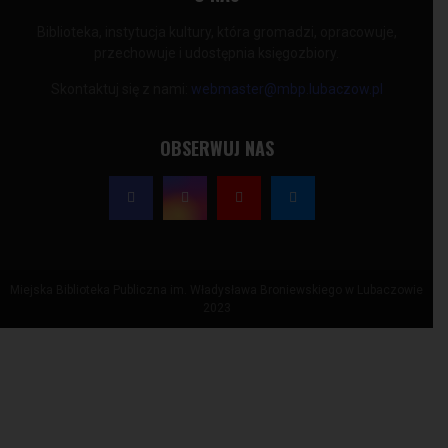
Biblioteka, instytucja kultury, która gromadzi, opracowuje,
przechowuje i udostępnia księgozbiory.
Skontaktuj się z nami:
webmaster@mbp.lubaczow.pl
OBSERWUJ NAS
Miejska Biblioteka Publiczna im. Władysława Broniewskiego w Lubaczowie
2023