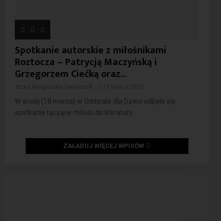
Spotkanie autorskie z miłośnikami
Roztocza – Patrycją Maczyńską i
Grzegorzem Ciećką oraz...
przez
Małgorzata Świerczek
19 marca 2026
W środę (18 marca) w Oddziale dla Dzieci odbyło się
spotkanie łączące miłość do literatury...
ZAŁADUJ WIĘCEJ WPISÓW