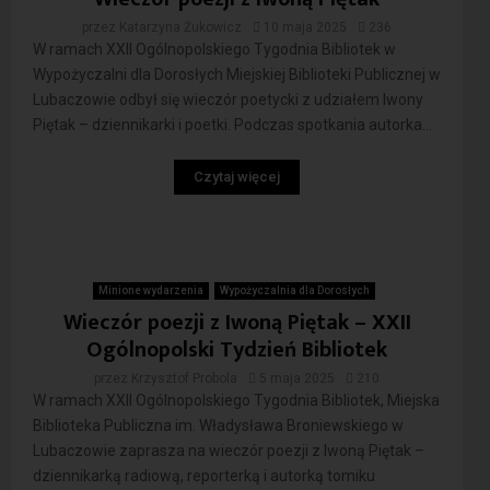
przez
Katarzyna Żukowicz
10 maja 2025
236
W ramach XXII Ogólnopolskiego Tygodnia Bibliotek w
Wypożyczalni dla Dorosłych Miejskiej Biblioteki Publicznej w
Lubaczowie odbył się wieczór poetycki z udziałem Iwony
Piętak – dziennikarki i poetki. Podczas spotkania autorka...
Czytaj więcej
Minione wydarzenia
Wypożyczalnia dla Dorosłych
Wieczór poezji z Iwoną Piętak – XXII
Ogólnopolski Tydzień Bibliotek
przez
Krzysztof Probola
5 maja 2025
210
W ramach XXII Ogólnopolskiego Tygodnia Bibliotek, Miejska
Biblioteka Publiczna im. Władysława Broniewskiego w
Lubaczowie zaprasza na wieczór poezji z Iwoną Piętak –
dziennikarką radiową, reporterką i autorką tomiku