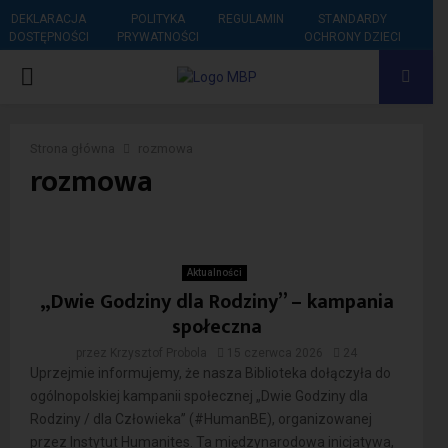
DEKLARACJA
POLITYKA
REGULAMIN
STANDARDY
DOSTĘPNOŚCI
PRYWATNOŚCI
OCHRONY DZIECI
PRIMARY
MENU
Strona główna
rozmowa
rozmowa
Aktualności
„Dwie Godziny dla Rodziny” – kampania
społeczna
przez
Krzysztof Probola
15 czerwca 2026
24
Uprzejmie informujemy, że nasza Biblioteka dołączyła do
ogólnopolskiej kampanii społecznej „Dwie Godziny dla
Rodziny / dla Człowieka” (#HumanBE), organizowanej
przez Instytut Humanites. Ta międzynarodowa inicjatywa,