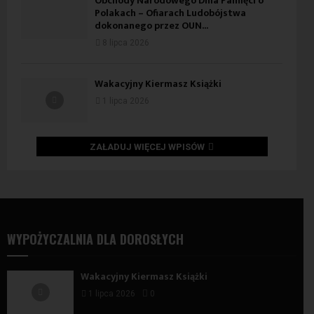
Obchody Narodowego Dnia Pamięci o
Polakach – Ofiarach Ludobójstwa
dokonanego przez OUN...
8 lipca 2026
Wakacyjny Kiermasz Książki
1 lipca 2026
ZAŁADUJ WIĘCEJ WPISÓW
WYPOŻYCZALNIA DLA DOROSŁYCH
Wakacyjny Kiermasz Książki
1 lipca 2026
0