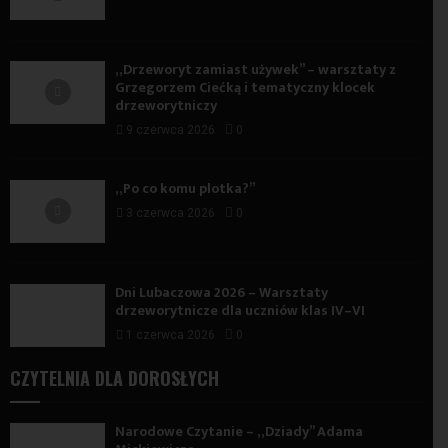
„Drzeworyt zamiast używek” – warsztaty z
Grzegorzem Ciećką i tematyczny klocek
drzeworytniczy
9 czerwca 2026
0
„Po co komu plotka?”
3 czerwca 2026
0
Dni Lubaczowa 2026 – Warsztaty
drzeworytnicze dla uczniów klas IV–VI
1 czerwca 2026
0
CZYTELNIA DLA DOROSŁYCH
Narodowe Czytanie – „Dziady” Adama