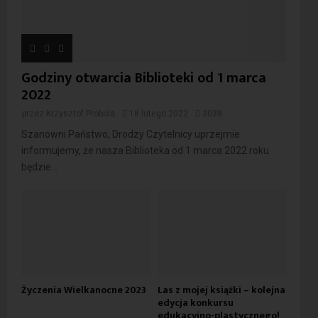
Godziny otwarcia Biblioteki od 1 marca
2022
przez
Krzysztof Probola
18 lutego 2022
3038
Szanowni Państwo, Drodzy Czytelnicy uprzejmie
informujemy, że nasza Biblioteka od 1 marca 2022 roku
będzie...
Życzenia Wielkanocne 2023
Las z mojej książki – kolejna
edycja konkursu
edukacyjno-plastycznego!