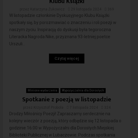
Klubu Książki
przez
Katarzyna Żukowicz
29 listopada 2024
369
W listopadzie członkinie Dyskusyjnego Klubu Książki
spotkały się, by porozmawiać o znaczeniu i roli poezji w
naszym życiu. Inspiracją do dyskusji była tegoroczna
Literacka Nagroda Nike, przyznana 93-letniej poetce
Urszuli...
Czytaj więcej
Minione wydarzenia
Wypożyczalnia dla Dorosłych
Spotkanie z poezją w listopadzie
przez
Krzysztof Probola
7 listopada 2024
324
Drodzy Miłośnicy Poezji! Zapraszamy serdecznie na
kolejny wieczór z poezją, który odbędzie się 12 listopada o
godzinie 16:00 w Wypożyczalni dla Dorosłych Miejskiej
Biblioteki Publicznej w Lubaczowie. Podczas spotkania