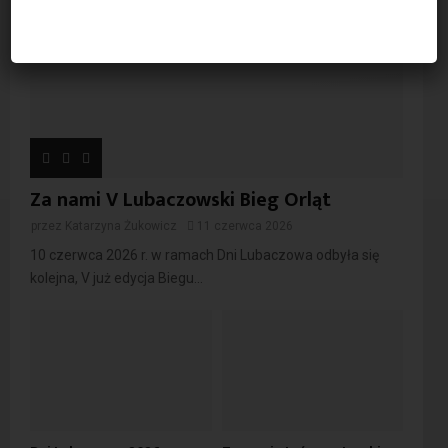
Za nami V Lubaczowski Bieg Orląt
przez
Katarzyna Żukowicz
11 czerwca 2026
10 czerwca 2026 r. w ramach Dni Lubaczowa odbyła się
kolejna, V już edycja Biegu...