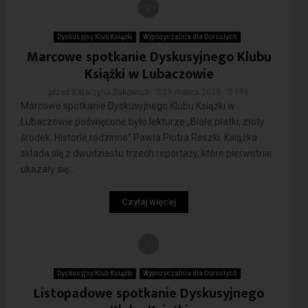
Dyskusyjny Klub Książki
Wypożyczalnia dla Dorosłych
Marcowe spotkanie Dyskusyjnego Klubu
Książki w Lubaczowie
przez
Katarzyna Żukowicz
29 marca 2025
196
Marcowe spotkanie Dyskusyjnego Klubu Książki w
Lubaczowie poświęcone było lekturze „Białe płatki, złoty
środek. Historie rodzinne” Pawła Piotra Reszki. Książka
składa się z dwudziestu trzech reportaży, które pierwotnie
ukazały się...
Czytaj więcej
Dyskusyjny Klub Książki
Wypożyczalnia dla Dorosłych
Listopadowe spotkanie Dyskusyjnego