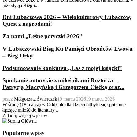
już edycja Biegu...
Dni Lubaczowa 2026 – Wielokulturowy Lubaczów,
Quest z nagrodami!
Za nami „Leśne potyczki 2026”
V Lubaczowski Bieg Ku Pamięci Obrońców Lwowa
– Bieg Orląt
Podsumowanie konkursu „Las z mojej książki”
Spotkanie autorskie z miłośnikami Roztocza –
Patrycją Maczyńską i Grzegorzem Ciećką oraz...
przez
Małgorzata Świerczek
19 marca 2026
19 marca 2026
W środę (18 marca) w Oddziale dla Dzieci odbyło się spotkanie
łączące miłość do literatury...
Załaduj więcej wpisów
Popularne wpisy