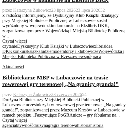
przez
Katarzyna Żukowicz
23 lipca 2026
23 lipca 2026
32
Z radością informujemy, że Dyskusyjny Klub Książki działający
przy Miejskiej Bibliotece Publicznej w Lubaczowie został
wyróżniony w wojewódzkim konkursie na Ekslibris DKK,
zorganizowanym przez Wojewódzką i Miejską Bibliotekę Publiczną
w...
Czytaj więcej
czytanie
Dyskusyjny Klub Książki w Lubaczowie
exlibris
idea
DKK
konkurs
książka
ludzie
moderatorzy i klubowicze
Wojewódzka i
Miejska Biblioteka Publiczna w Rzeszowie
współpraca
Aktualności
Bibliotekarze MBP w Lubaczowie na trasie
rowerowej gry terenowej „Na granicy granda!”
przez
Katarzyna Żukowicz
23 czerwca 2026
54
Drużyna Bibliotekarzy Miejskiej Biblioteki Publicznej w
Lubaczowie uczestniczyła w rowerowej grze terenowej „Na granicy
granda!”, zorganizowanej przez Muzeum Kresów w Lubaczowie w
ramach projektu „Fascynujące PoGRAnicze – gry fabularne na...
Czytaj więcej
agenci
aktywność
drużyna
gra
gra terenowa
historia
historia