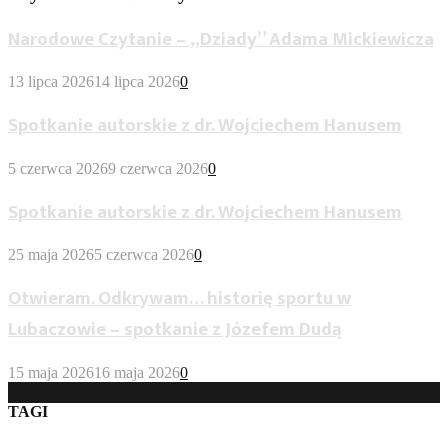
Narodowe Czytanie – „Dziady” Adama Mickiewicza
13 lipca 2026
14 lipca 2026
0
Spotkanie autorskie z dr. Wojciechem Hanusem
5 czerwca 2026
9 czerwca 2026
0
Spotkanie autorskie z dr. Wojciechem Hanusem
25 maja 2026
5 czerwca 2026
0
Otwieram. Odkrywam… historię sportu w
Lubaczowie – spotkanie z Józefem Dudą
15 maja 2026
16 maja 2026
0
TAGI