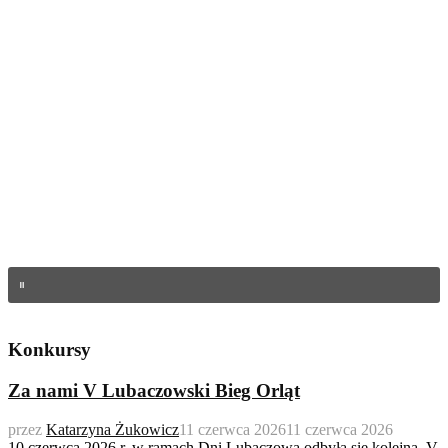
Konkursy
Za nami V Lubaczowski Bieg Orląt
przez
Katarzyna Żukowicz
11 czerwca 2026
11 czerwca 2026
10 czerwca 2026 r. w ramach Dni Lubaczowa odbyła się kolejna, V