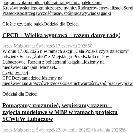
pogranicza
komunikacja
literatura
logika
mapa
Muzeum
Kresów
myślenie
pogranicze
przemytnicy
Radruż
rower
rywalizacja
Serg
Piasecki
spostrzegawczość
trasa
współpraca
wywiad
zagadki
Głośne czytanie bajek
Oddział dla Dzieci
CPCD – Wielka wyprawa – razem damy radę!
przez
Małgorzata Świerczek
17 czerwca 2026
50
W dniu 17.06.2026 r. w ramach akcji „Cała Polska czyta dzieciom”
odwiedziły nas „Żabki” z Miejskiego Przedszkola nr 2 w
Lubaczowie. Razem z bohaterami książki „Idziemy na
niedźwiedzia” (aut. Michael...
Czytaj więcej
CPCD
czytanie
dzieci
Idziemy na
niedźwiedzia
Lubaczów
Przedszkole
strach
wartości
współpraca
wypraw
Oddział dla Dzieci
Pomagamy zrozumieć, wspieramy razem –
zajęcia modelowe w MBP w ramach projektu
SCWEW Lubaczów
przez
Małgorzata Świerczek
23 kwietnia 2026
24 kwietnia 2026
56