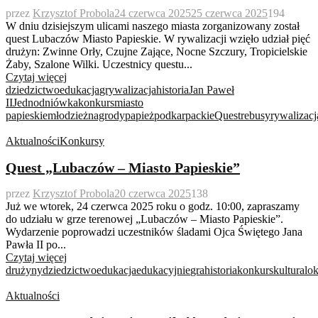
przez
Krzysztof Probola
24 czerwca 2025
25 czerwca 2025
194
W dniu dzisiejszym ulicami naszego miasta zorganizowany został
quest Lubaczów Miasto Papieskie. W rywalizacji wzięło udział pięć
drużyn: Zwinne Orły, Czujne Zające, Nocne Szczury, Tropicielskie
Żaby, Szalone Wilki. Uczestnicy questu...
Czytaj więcej
dziedzictwo
edukacja
grywalizacja
historia
Jan Paweł
II
Jednodniówka
konkurs
miasto
papieskie
młodzież
nagrody
papież
podkarpackie
Quest
rebusy
rywalizacj
Aktualności
Konkursy
Quest „Lubaczów – Miasto Papieskie”
przez
Krzysztof Probola
20 czerwca 2025
138
Już we wtorek, 24 czerwca 2025 roku o godz. 10:00, zapraszamy
do udziału w grze terenowej „Lubaczów – Miasto Papieskie”.
Wydarzenie poprowadzi uczestników śladami Ojca Świętego Jana
Pawła II po...
Czytaj więcej
drużyny
dziedzictwo
edukacja
edukacyjnie
gra
historia
konkurs
kultura
lok
Aktualności