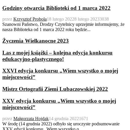
Godziny otwarcia Biblioteki od 1 marca 2022
przez
Krzysztof Probola
18 lutego 2022
8 lutego 2023
3038
Szanowni Państwo, Drodzy Czytelnicy uprzejmie informujemy, że
nasza Biblioteka od 1 marca 2022 roku będzie...
Życzenia Wielkanocne 2023
Las z mojej książki – kolejna edycja konkursu
edukacyjno-plastycznego!
XXVI edycja konkursu „Wiem wszystko o mojej
miejscowości”
Mistrz Ortografii Ziemi Lubaczowskiej 2022
XXV edycja konkursu „Wiem wszystko o mojej
miejscowości”
przez
Małgorzata Hojdak
14 grudnia 2022
1671
W środę (14 grudnia 2022) odbyło się uroczyste podsumowanie
XXV edycji konkursu „Wiem wszystko o...