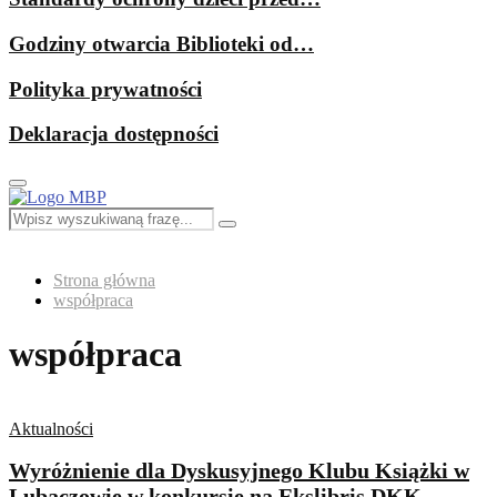
Godziny otwarcia Biblioteki od…
Polityka prywatności
Deklaracja dostępności
Primary
Menu
Search
Search
for:
Strona główna
współpraca
współpraca
Aktualności
Wyróżnienie dla Dyskusyjnego Klubu Książki w
Lubaczowie w konkursie na Ekslibris DKK