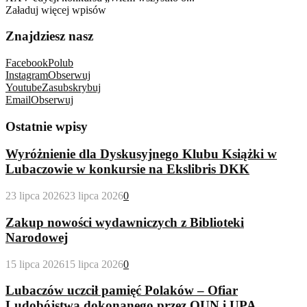
Załaduj więcej wpisów
Znajdziesz nasz
Facebook
Polub
Instagram
Obserwuj
Youtube
Zasubskrybuj
Email
Obserwuj
Ostatnie wpisy
Wyróżnienie dla Dyskusyjnego Klubu Książki w
Lubaczowie w konkursie na Ekslibris DKK
23 lipca 2026
23 lipca 2026
0
Zakup nowości wydawniczych z Biblioteki
Narodowej
15 lipca 2026
15 lipca 2026
0
Lubaczów uczcił pamięć Polaków – Ofiar
Ludobójstwa dokonanego przez OUN i UPA