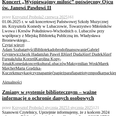
Koncert „Wyśpiewajmy miłość” poświęcony Ojcu
św. Janowi Pawłowi II
przez
Krzysztof Probola
2 czerwca 2025
161
01.06.2025 r. w sali koncertowej Państwowej Szkoły Muzycznej
im. Krzysztofa Komedy w Lubaczowie, Towarzystwo Miłośników
Lwowa i Kresów Południowo-Wschodnich o. Lubaczów przy
współpracy z Miejską Biblioteką Publiczną im. Władysława
Broniewskiego...
Czytaj więcej
Adam Szabat
artyści
Biblioteka
dobro
dofinansowanie
Gabriel
Gryniewicz
Jacek Hadam
Jan Paweł II
Józef Duda
Józef Dudek
Józef
Furgała
Julia Korzeń
Karolina Kopy-
Jonak
Komeda
koncert
kultura
Lubaczów
Maksymilian Wosk
Marek
Majcher
Maria Grądzka-
Kuczek
muzyka
ojczyzna
pamięć
papież
parafia
patriotyzm
podkarpackie
Aktualności
Zmiany w systemie bibliotecznym – ważne
informacje o ochronie danych osobowych
przez
Krzysztof Probola
3 stycznia 2025
3 stycznia 2025
121
Szanowni Czytelnicy, Uprzejmie informujemy, że z końcem 2024