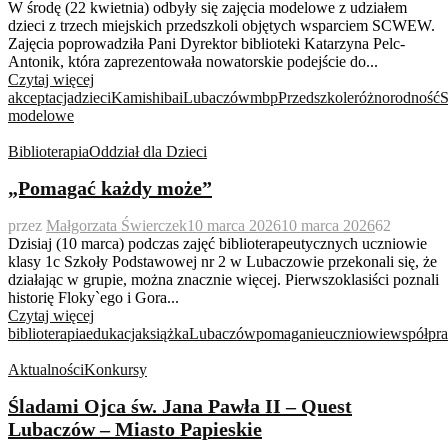
W środę (22 kwietnia) odbyły się zajęcia modelowe z udziałem
dzieci z trzech miejskich przedszkoli objętych wsparciem SCWEW.
Zajęcia poprowadziła Pani Dyrektor biblioteki Katarzyna Pelc-
Antonik, która zaprezentowała nowatorskie podejście do...
Czytaj więcej
akceptacja
dzieci
Kamishibai
Lubaczów
mbp
Przedszkole
różnorodność
modelowe
Biblioterapia
Oddział dla Dzieci
„Pomagać każdy może”
przez
Małgorzata Świerczek
10 marca 2026
10 marca 2026
62
Dzisiaj (10 marca) podczas zajęć biblioterapeutycznych uczniowie
klasy 1c Szkoły Podstawowej nr 2 w Lubaczowie przekonali się, że
działając w grupie, można znacznie więcej. Pierwszoklasiści poznali
historię Floky`ego i Gora...
Czytaj więcej
biblioterapia
edukacja
książka
Lubaczów
pomaganie
uczniowie
współpra
Aktualności
Konkursy
Śladami Ojca św. Jana Pawła II – Quest
Lubaczów – Miasto Papieskie