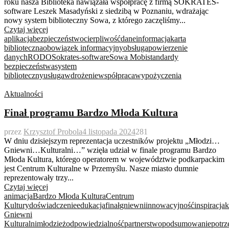
roku nasza Biblioteka nawiązała współpracę z firmą SOKRATES-
software Leszek Masadyński z siedzibą w Poznaniu, wdrażając
nowy system biblioteczny Sowa, z którego zaczęliśmy...
Czytaj więcej
aplikacja
bezpieczeństwo
cierpliwość
dane
informacja
karta
biblioteczna
obowiązek informacyjny
obsługa
powierzenie
danych
RODO
Sokrates-software
Sowa Mobi
standardy
bezpieczeństwa
system
biblioteczny
usługa
wdrożenie
współpraca
wypożyczenia
Aktualności
Finał programu Bardzo Młoda Kultura
przez
Krzysztof Probola
4 listopada 2024
281
W dniu dzisiejszym reprezentacja uczestników projektu „Młodzi…
Gniewni…Kulturalni…” wzięła udział w finale programu Bardzo
Młoda Kultura, którego operatorem w województwie podkarpackim
jest Centrum Kulturalne w Przemyślu. Nasze miasto dumnie
reprezentowały trzy...
Czytaj więcej
animacja
Bardzo Młoda Kultura
Centrum
Kultury
doświadczenie
edukacja
finał
gniewni
innowacyjność
inspiracja
k
Gniewni
Kulturalni
młodzież
odpowiedzialność
partnerstwo
podsumowanie
potrz