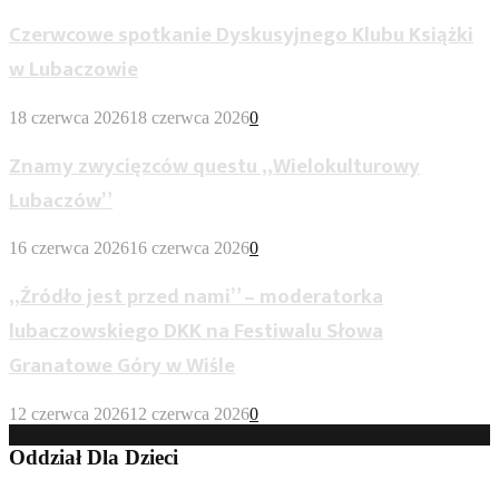
Czerwcowe spotkanie Dyskusyjnego Klubu Książki
w Lubaczowie
18 czerwca 2026
18 czerwca 2026
0
Znamy zwycięzców questu „Wielokulturowy
Lubaczów”
16 czerwca 2026
16 czerwca 2026
0
„Źródło jest przed nami” – moderatorka
lubaczowskiego DKK na Festiwalu Słowa
Granatowe Góry w Wiśle
12 czerwca 2026
12 czerwca 2026
0
Oddział Dla Dzieci