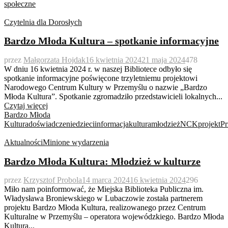
społeczne
Czytelnia dla Dorosłych
Bardzo Młoda Kultura – spotkanie informacyjne
przez
Małgorzata Hojdak
16 kwietnia 2024
21 maja 2024
478
W dniu 16 kwietnia 2024 r. w naszej Bibliotece odbyło się
spotkanie informacyjne poświęcone trzyletniemu projektowi
Narodowego Centrum Kultury w Przemyślu o nazwie „Bardzo
Młoda Kultura”. Spotkanie zgromadziło przedstawicieli lokalnych...
Czytaj więcej
Bardzo Młoda
Kultura
doświadczenie
dzieci
informacja
kultura
młodzież
NCK
projekt
Pr
Aktualności
Minione wydarzenia
Bardzo Młoda Kultura: Młodzież w kulturze
przez
Krzysztof Probola
14 marca 2024
16 kwietnia 2024
296
Miło nam poinformować, że Miejska Biblioteka Publiczna im.
Władysława Broniewskiego w Lubaczowie została partnerem
projektu Bardzo Młoda Kultura, realizowanego przez Centrum
Kulturalne w Przemyślu – operatora wojewódzkiego. Bardzo Młoda
Kultura...