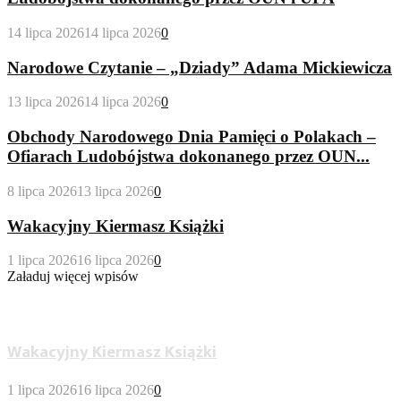
14 lipca 2026
14 lipca 2026
0
Narodowe Czytanie – „Dziady” Adama Mickiewicza
13 lipca 2026
14 lipca 2026
0
Obchody Narodowego Dnia Pamięci o Polakach –
Ofiarach Ludobójstwa dokonanego przez OUN...
8 lipca 2026
13 lipca 2026
0
Wakacyjny Kiermasz Książki
1 lipca 2026
16 lipca 2026
0
Załaduj więcej wpisów
Wypożyczalnia Dla Dorosłych
Wakacyjny Kiermasz Książki
1 lipca 2026
16 lipca 2026
0