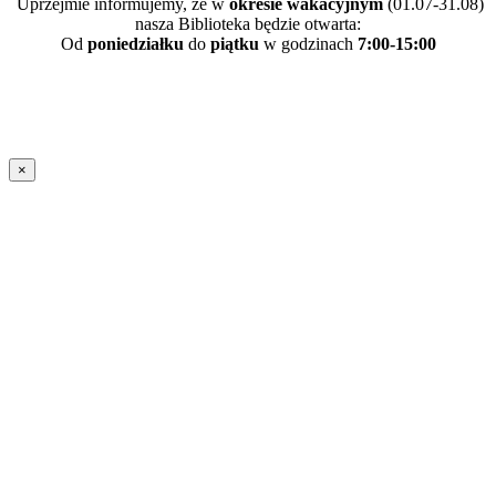
Uprzejmie informujemy, że w
okresie wakacyjnym
(01.07-31.08)
nasza Biblioteka będzie otwarta:
Od
poniedziałku
do
piątku
w godzinach
7:00-15:00
×