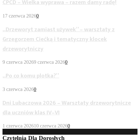
CPCD – Wielka wyprawa – razem damy radę!
17 czerwca 2026
0
„Drzeworyt zamiast używek” – warsztaty z
Grzegorzem Ciećką i tematyczny klocek
drzeworytniczy
9 czerwca 2026
9 czerwca 2026
0
„Po co komu plotka?”
3 czerwca 2026
0
Dni Lubaczowa 2026 – Warsztaty drzeworytnicze
dla uczniów klas IV–VI
1 czerwca 2026
10 czerwca 2026
0
Czytelnia Dla Dorosłych