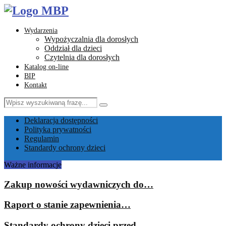
Wydarzenia
Wypożyczalnia dla dorosłych
Oddział dla dzieci
Czytelnia dla dorosłych
Katalog on-line
BIP
Kontakt
Search
Search
for:
Facebook
Instagram
Youtube
Email
Deklaracja dostępności
Polityka prywatności
Regulamin
Standardy ochrony dzieci
Ważne informacje
Zakup nowości wydawniczych do…
Raport o stanie zapewnienia…
Standardy ochrony dzieci przed…