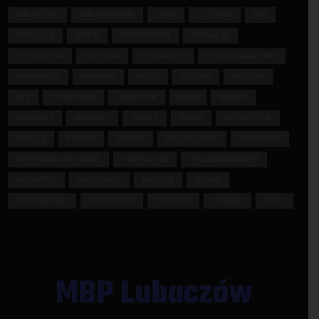
BIBLIOTEKA
BIBLIOTERAPIA
CPCD
CZYTANIE
DKK
DYSKUSJA
DZIECI
DZIEDZICTWO
EDUKACJA
FOTOGRAFIA
HISTORIA
HOLOKAUST
II WOJNA ŚWIATOWA
INSPIRACJA
KONKURS
KRESY
KSIĄŻKA
KULTURA
LAS
LITERATURA
LUBACZÓW
LWÓW
MIŁOŚĆ
MŁODZIEŻ
NAGRODY
PAMIĘĆ
PASJA
PATRIOTYZM
POEZJA
POLSKA
POMOC
PRZEDSZKOLE
SPOTKANIE
SPOTKANIE AUTORSKIE
TWÓRCZOŚĆ
TYDZIEŃ BIBLIOTEK
UCZNIOWIE
WARSZTATY
WIERSZE
WOJNA
WSPOMNIENIA
WYDARZENIE
WYSTAWA
ZABAWA
ŻYDZI
MBP Lubaczów