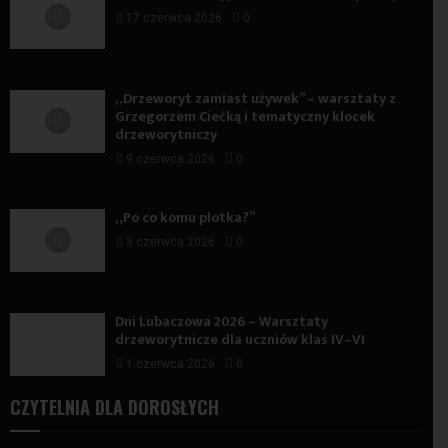
17 czerwca 2026
0
„Drzeworyt zamiast używek” – warsztaty z
Grzegorzem Ciećką i tematyczny klocek
drzeworytniczy
9 czerwca 2026
0
„Po co komu plotka?”
3 czerwca 2026
0
Dni Lubaczowa 2026 – Warsztaty
drzeworytnicze dla uczniów klas IV–VI
1 czerwca 2026
0
CZYTELNIA DLA DOROSŁYCH