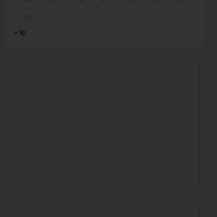
31
« lip