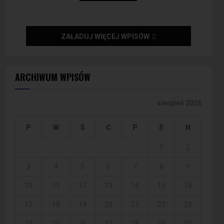
ZAŁADUJ WIĘCEJ WPISÓW
ARCHIWUM WPISÓW
sierpień 2026
P
W
Ś
C
P
S
N
1
2
3
4
5
6
7
8
9
10
11
12
13
14
15
16
17
18
19
20
21
22
23
24
25
26
27
28
29
30