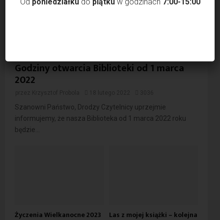
Od
poniedziałku
do
piątku
w godzinach
7:00-15:00
Godziny otwarcia Biblioteki od 1 marca
2022
przez
Krzysztof Probola
18 lutego 2022
3036
Szanowni Państwo, Drodzy Czytelnicy uprzejmie
informujemy, że nasza Biblioteka od 1 marca 2022 roku
będzie...
Życzenia Wielkanocne 2023
Las z mojej książki – kolejna