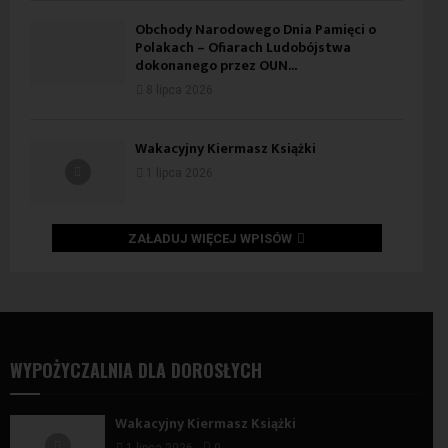
Obchody Narodowego Dnia Pamięci o
Polakach – Ofiarach Ludobójstwa
dokonanego przez OUN...
8 lipca 2026
Wakacyjny Kiermasz Książki
1 lipca 2026
ZAŁADUJ WIĘCEJ WPISÓW
WYPOŻYCZALNIA DLA DOROSŁYCH
Wakacyjny Kiermasz Książki
1 lipca 2026
0