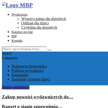
Wydarzenia
Wypożyczalnia dla dorosłych
Oddział dla dzieci
Czytelnia dla dorosłych
Katalog on-line
BIP
Kontakt
Search
Search
for:
Facebook
Instagram
Youtube
Email
19.8
C
Lubaczów
Deklaracja dostępności
Polityka prywatności
Regulamin
Standardy ochrony dzieci
Ważne informacje
Zakup nowości wydawniczych do…
Raport o stanie zapewnienia…