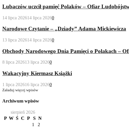
Lubaczów uczcił pamięć Polaków – Ofiar Ludobójs
14 lipca 2026
14 lipca 2026
0
Narodowe Czytanie – „Dziady” Adama Mickiewicza
13 lipca 2026
14 lipca 2026
0
Obchody Narodowego Dnia Pamięci o Polakach – Of
8 lipca 2026
13 lipca 2026
0
Wakacyjny Kiermasz Książki
1 lipca 2026
16 lipca 2026
0
Załaduj więcej wpisów
Archiwum wpisów
sierpień 2026
P
W
Ś
C
P
S
N
1
2