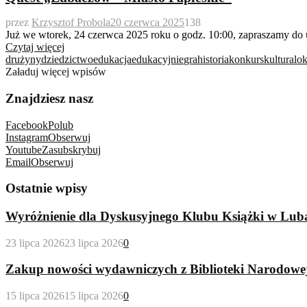
przez
Krzysztof Probola
20 czerwca 2025
138
Już we wtorek, 24 czerwca 2025 roku o godz. 10:00, zapraszamy do 
Czytaj więcej
drużyny
dziedzictwo
edukacja
edukacyjnie
gra
historia
konkurs
kultura
lok
Załaduj więcej wpisów
Znajdziesz nasz
Facebook
Polub
Instagram
Obserwuj
Youtube
Zasubskrybuj
Email
Obserwuj
Ostatnie wpisy
Wyróżnienie dla Dyskusyjnego Klubu Książki w Lub
23 lipca 2026
23 lipca 2026
0
Zakup nowości wydawniczych z Biblioteki Narodowe
15 lipca 2026
15 lipca 2026
0