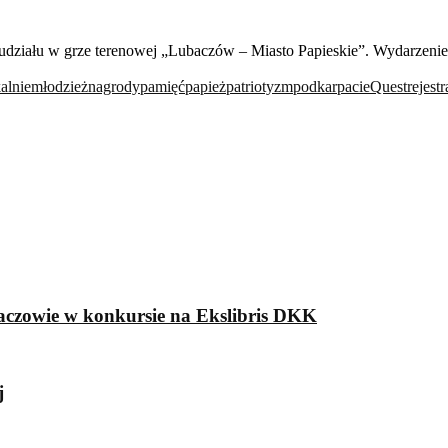
udziału w grze terenowej „Lubaczów – Miasto Papieskie”. Wydarzenie
alnie
młodzież
nagrody
pamięć
papież
patriotyzm
podkarpacie
Quest
rejestr
aczowie w konkursie na Ekslibris DKK
j