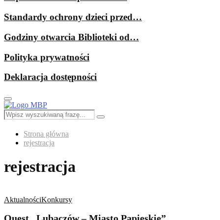
Standardy ochrony dzieci przed…
Godziny otwarcia Biblioteki od…
Polityka prywatności
Deklaracja dostępności
Primary
Menu
Search
Search
for:
Strona główna
rejestracja
rejestracja
Aktualności
Konkursy
Quest „Lubaczów – Miasto Papieskie”