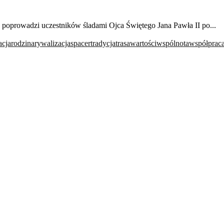
 poprowadzi uczestników śladami Ojca Świętego Jana Pawła II po...
acja
rodzina
rywalizacja
spacer
tradycja
trasa
wartości
wspólnota
współprac