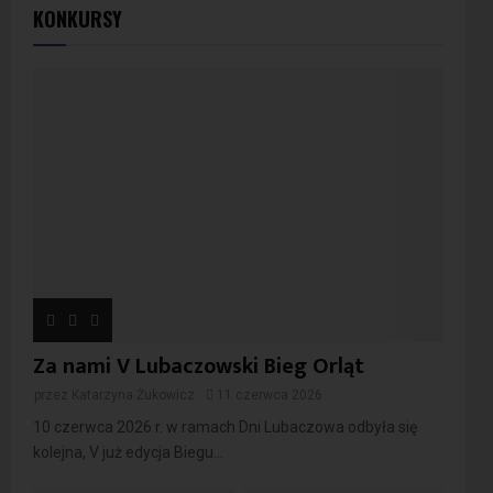
KONKURSY
Za nami V Lubaczowski Bieg Orląt
przez
Katarzyna Żukowicz
11 czerwca 2026
10 czerwca 2026 r. w ramach Dni Lubaczowa odbyła się
kolejna, V już edycja Biegu...