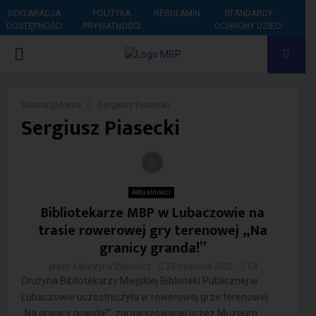
DEKLARACJA
POLITYKA
REGULAMIN
STANDARDY
DOSTĘPNOŚCI
PRYWATNOŚCI
OCHRONY DZIECI
PRIMARY
MENU
Strona główna
Sergiusz Piasecki
Sergiusz Piasecki
Aktualności
Bibliotekarze MBP w Lubaczowie na
trasie rowerowej gry terenowej „Na
granicy granda!”
przez
Katarzyna Żukowicz
23 czerwca 2026
54
Drużyna Bibliotekarzy Miejskiej Biblioteki Publicznej w
Lubaczowie uczestniczyła w rowerowej grze terenowej
„Na granicy granda!”, zorganizowanej przez Muzeum