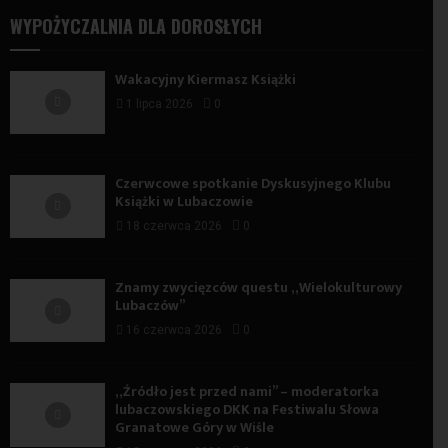
WYPOŻYCZALNIA DLA DOROSŁYCH
Wakacyjny Kiermasz Książki
1 lipca 2026
0
Czerwcowe spotkanie Dyskusyjnego Klubu
Książki w Lubaczowie
18 czerwca 2026
0
Znamy zwycięzców questu „Wielokulturowy
Lubaczów”
16 czerwca 2026
0
„Źródło jest przed nami” – moderatorka
lubaczowskiego DKK na Festiwalu Słowa
Granatowe Góry w Wiśle