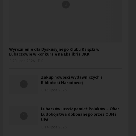
Wyróżnienie dla Dyskusyjnego Klubu Książki w
Lubaczowie w konkursie na Ekslibris DKK
23 lipca 2026
0
Zakup nowości wydawniczych z
Biblioteki Narodowej
15 lipca 2026
Lubaczów uczcił pamięć Polaków – Ofiar
Ludobójstwa dokonanego przez OUN i
UPA
14 lipca 2026