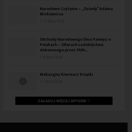
Narodowe Czytanie – „Dziady” Adama
Mickiewicza
13 lipca 2026
Obchody Narodowego Dnia Pamięci o
Polakach – Ofiarach Ludobójstwa
dokonanego przez OUN...
8 lipca 2026
Wakacyjny Kiermasz Książki
1 lipca 2026
ZAŁADUJ WIĘCEJ WPISÓW