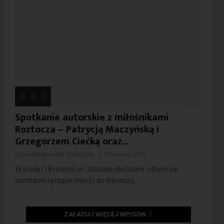
Spotkanie autorskie z miłośnikami
Roztocza – Patrycją Maczyńską i
Grzegorzem Ciećką oraz...
przez
Małgorzata Świerczek
19 marca 2026
W środę (18 marca) w Oddziale dla Dzieci odbyło się
spotkanie łączące miłość do literatury...
ZAŁADUJ WIĘCEJ WPISÓW