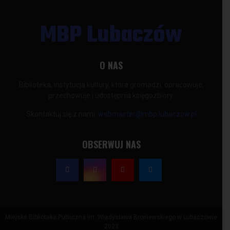
MBP Lubaczów
O NAS
Biblioteka, instytucja kultury, która gromadzi, opracowuje,
przechowuje i udostępnia księgozbiory.
Skontaktuj się z nami:
webmaster@mbp.lubaczow.pl
OBSERWUJ NAS
Miejska Biblioteka Publiczna im. Władysława Broniewskiego w Lubaczowie
2023