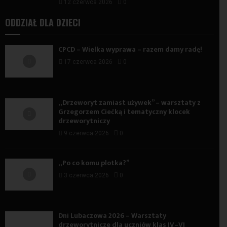
12 czerwca 2026
0
ODDZIAŁ DLA DZIECI
CPCD – Wielka wyprawa – razem damy radę!
17 czerwca 2026
0
„Drzeworyt zamiast używek” – warsztaty z
Grzegorzem Ciećką i tematyczny klocek
drzeworytniczy
9 czerwca 2026
0
„Po co komu plotka?”
3 czerwca 2026
0
Dni Lubaczowa 2026 – Warsztaty
drzeworytnicze dla uczniów klas IV–VI