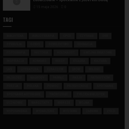
15 maja 2026
0
TAGI
BIBLIOTEKA
BIBLIOTERAPIA
CPCD
CZYTANIE
DKK
DYSKUSJA
DZIECI
DZIEDZICTWO
EDUKACJA
FOTOGRAFIA
HISTORIA
HOLOKAUST
II WOJNA ŚWIATOWA
INSPIRACJA
KONKURS
KRESY
KSIĄŻKA
KULTURA
LAS
LITERATURA
LUBACZÓW
LWÓW
MIŁOŚĆ
MŁODZIEŻ
NAGRODY
PAMIĘĆ
PASJA
PATRIOTYZM
POEZJA
POLSKA
POMOC
PRZEDSZKOLE
SPOTKANIE
SPOTKANIE AUTORSKIE
TWÓRCZOŚĆ
TYDZIEŃ BIBLIOTEK
UCZNIOWIE
WARSZTATY
WIERSZE
WOJNA
WSPOMNIENIA
WYDARZENIE
WYSTAWA
ZABAWA
ŻYDZI