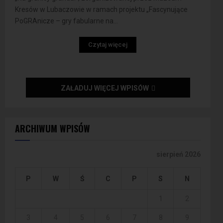
Kresów w Lubaczowie w ramach projektu „Fascynujące
PoGRAnicze – gry fabularne na...
Czytaj więcej
ZAŁADUJ WIĘCEJ WPISÓW
ARCHIWUM WPISÓW
sierpień 2026
P
W
Ś
C
P
S
N
1
2
3
4
5
6
7
8
9