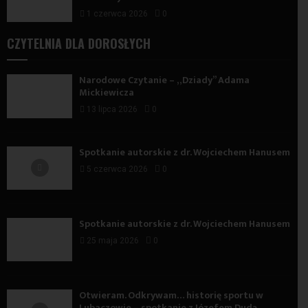
1 czerwca 2026
0
CZYTELNIA DLA DOROSŁYCH
Narodowe Czytanie – „Dziady” Adama
Mickiewicza
13 lipca 2026
0
Spotkanie autorskie z dr. Wojciechem Hanusem
5 czerwca 2026
0
Spotkanie autorskie z dr. Wojciechem Hanusem
25 maja 2026
0
Otwieram. Odkrywam… historię sportu w
Lubaczowie – spotkanie z Józefem Dudą