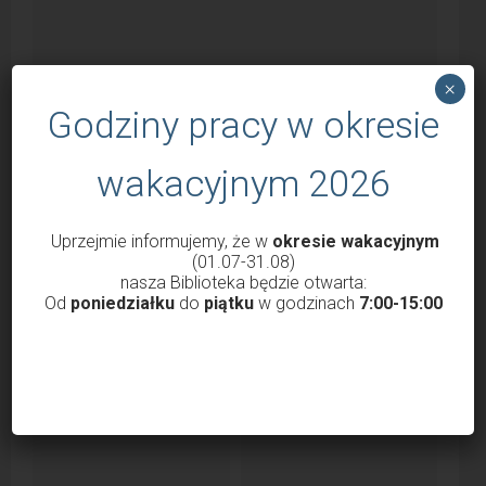
×
Godziny pracy w okresie
wakacyjnym 2026
Uprzejmie informujemy, że w
okresie wakacyjnym
Godziny otwarcia Biblioteki od 1 marca
(01.07-31.08)
2022
nasza Biblioteka będzie otwarta:
Od
poniedziałku
do
piątku
w godzinach
7:00-15:00
przez
Krzysztof Probola
18 lutego 2022
3038
Szanowni Państwo, Drodzy Czytelnicy uprzejmie
informujemy, że nasza Biblioteka od 1 marca 2022 roku
będzie...