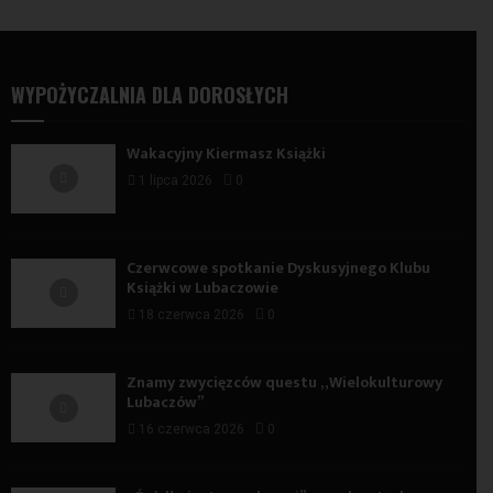
WYPOŻYCZALNIA DLA DOROSŁYCH
Wakacyjny Kiermasz Książki
1 lipca 2026
0
Czerwcowe spotkanie Dyskusyjnego Klubu
Książki w Lubaczowie
18 czerwca 2026
0
Znamy zwycięzców questu „Wielokulturowy
Lubaczów”
16 czerwca 2026
0