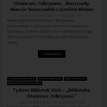
Otwieram. Odkrywam… Bieszczady.
Wieczór bieszczadzki z Józefem Bilskim
przez
Krzysztof Probola
7 maja 2026
34
Miejska Biblioteka Publiczna im. Władysława
Broniewskiego w Lubaczowie serdecznie zaprasza na
spotkanie z Józefem Bilskim, które odbędzie się 13 maja
2026 roku o godz. 17:00 w Wypożyczalni dla Dorosłych
naszej...
Czytaj więcej
Czytelnia dla Dorosłych
Minione wydarzenia
Oddział dla Dzieci
Wypożyczalnia dla Dorosłych
Tydzień Bibliotek 2026 – „Biblioteka.
Otwierasz. Odkrywasz”
przez
Krzysztof Probola
28 kwietnia 2026
86