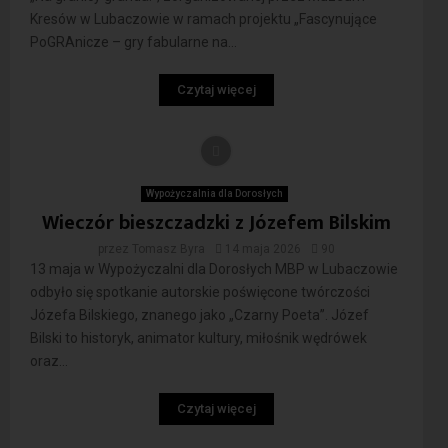
Kresów w Lubaczowie w ramach projektu „Fascynujące
PoGRAnicze – gry fabularne na...
Czytaj więcej
Wypożyczalnia dla Dorosłych
Wieczór bieszczadzki z Józefem Bilskim
przez
Tomasz Byra
14 maja 2026
90
13 maja w Wypożyczalni dla Dorosłych MBP w Lubaczowie
odbyło się spotkanie autorskie poświęcone twórczości
Józefa Bilskiego, znanego jako „Czarny Poeta”. Józef
Bilski to historyk, animator kultury, miłośnik wędrówek
oraz...
Czytaj więcej