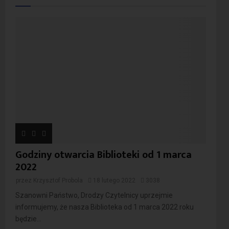
Godziny otwarcia Biblioteki od 1 marca
2022
przez
Krzysztof Probola
18 lutego 2022
3038
Szanowni Państwo, Drodzy Czytelnicy uprzejmie
informujemy, że nasza Biblioteka od 1 marca 2022 roku
będzie...