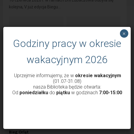
kolejna, V już edycja Biegu...
×
Godziny pracy w okresie
wakacyjnym 2026
Dni Lubaczowa 2026 –
Za nami „Leśne potyczki
Wielokulturowy Lubaczów,
2026”
Quest z nagrodami!
Uprzejmie informujemy, że w
okresie wakacyjnym
(01.07-31.08)
nasza Biblioteka będzie otwarta:
Od
poniedziałku
do
piątku
w godzinach
7:00-15:00
V Lubaczowski Bieg Ku
Podsumowanie konkursu
Pamięci Obrońców Lwowa –
„Las z mojej książki”
Bieg Orląt