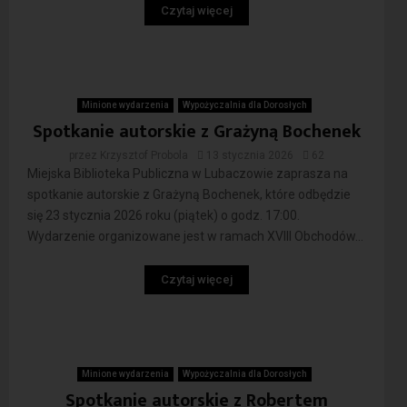
Czytaj więcej
Minione wydarzenia
Wypożyczalnia dla Dorosłych
Spotkanie autorskie z Grażyną Bochenek
przez
Krzysztof Probola
13 stycznia 2026
62
Miejska Biblioteka Publiczna w Lubaczowie zaprasza na
spotkanie autorskie z Grażyną Bochenek, które odbędzie
się 23 stycznia 2026 roku (piątek) o godz. 17:00.
Wydarzenie organizowane jest w ramach XVIII Obchodów...
Czytaj więcej
Minione wydarzenia
Wypożyczalnia dla Dorosłych
Spotkanie autorskie z Robertem