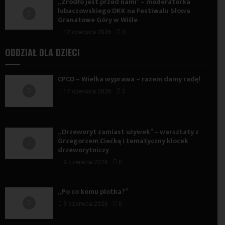
„Źródło jest przed nami” – moderatorka
lubaczowskiego DKK na Festiwalu Słowa
Granatowe Góry w Wiśle
12 czerwca 2026
0
ODDZIAŁ DLA DZIECI
CPCD – Wielka wyprawa – razem damy radę!
17 czerwca 2026
0
„Drzeworyt zamiast używek” – warsztaty z
Grzegorzem Ciećką i tematyczny klocek
drzeworytniczy
9 czerwca 2026
0
„Po co komu plotka?”
3 czerwca 2026
0