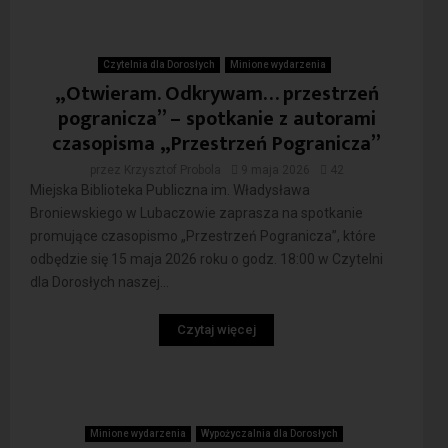
Czytelnia dla Dorosłych
Minione wydarzenia
„Otwieram. Odkrywam… przestrzeń
pogranicza” – spotkanie z autorami
czasopisma „Przestrzeń Pogranicza”
przez
Krzysztof Probola
9 maja 2026
42
Miejska Biblioteka Publiczna im. Władysława
Broniewskiego w Lubaczowie zaprasza na spotkanie
promujące czasopismo „Przestrzeń Pogranicza”, które
odbędzie się 15 maja 2026 roku o godz. 18:00 w Czytelni
dla Dorosłych naszej...
Czytaj więcej
Minione wydarzenia
Wypożyczalnia dla Dorosłych