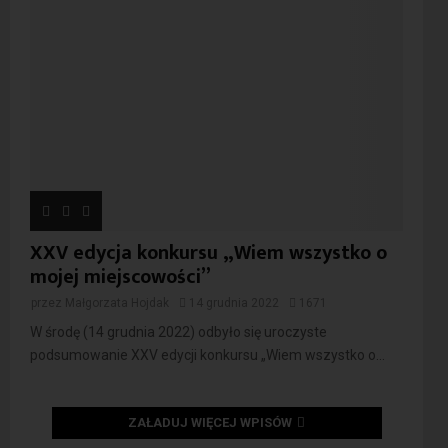
XXV edycja konkursu „Wiem wszystko o
mojej miejscowości”
przez
Małgorzata Hojdak
14 grudnia 2022
1671
W środę (14 grudnia 2022) odbyło się uroczyste
podsumowanie XXV edycji konkursu „Wiem wszystko o...
ZAŁADUJ WIĘCEJ WPISÓW