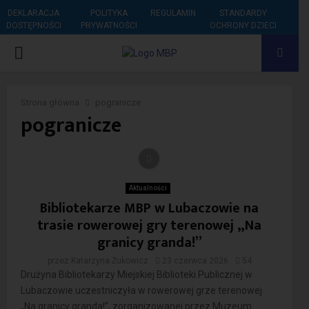
DEKLARACJA
POLITYKA
REGULAMIN
STANDARDY
DOSTĘPNOŚCI
PRYWATNOŚCI
OCHRONY DZIECI
PRIMARY
MENU
Strona główna
pogranicze
pogranicze
Aktualności
Bibliotekarze MBP w Lubaczowie na
trasie rowerowej gry terenowej „Na
granicy granda!”
przez
Katarzyna Żukowicz
23 czerwca 2026
54
Drużyna Bibliotekarzy Miejskiej Biblioteki Publicznej w
Lubaczowie uczestniczyła w rowerowej grze terenowej
„Na granicy granda!”, zorganizowanej przez Muzeum