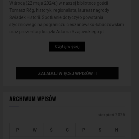
W środę (22 maja 2024r.) w naszej bibliotece gościł
Tomasz Róg, historyk, regionalista, laureat nagrody
Świadek Historii. Spotkanie dotyczyło powstania
styczniowego na pograniczu cieszanowsko-lubaczowskim
oraz prezentacji książki Adama Szajowskiego pt....
Czytaj więcej
ZAŁADUJ WIĘCEJ WPISÓW
ARCHIWUM WPISÓW
sierpień 2026
P
W
Ś
C
P
S
N