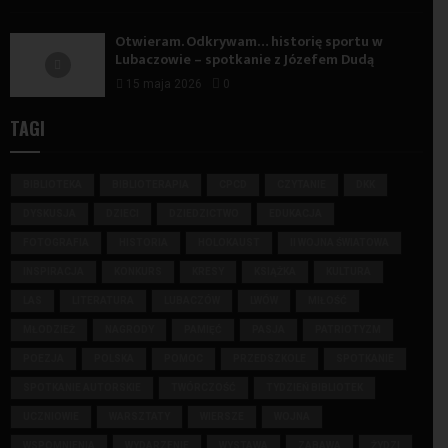
Otwieram. Odkrywam… historię sportu w
Lubaczowie – spotkanie z Józefem Dudą
15 maja 2026
0
TAGI
BIBLIOTEKA
BIBLIOTERAPIA
CPCD
CZYTANIE
DKK
DYSKUSJA
DZIECI
DZIEDZICTWO
EDUKACJA
FOTOGRAFIA
HISTORIA
HOLOKAUST
II WOJNA ŚWIATOWA
INSPIRACJA
KONKURS
KRESY
KSIĄŻKA
KULTURA
LAS
LITERATURA
LUBACZÓW
LWÓW
MIŁOŚĆ
MŁODZIEŻ
NAGRODY
PAMIĘĆ
PASJA
PATRIOTYZM
POEZJA
POLSKA
POMOC
PRZEDSZKOLE
SPOTKANIE
SPOTKANIE AUTORSKIE
TWÓRCZOŚĆ
TYDZIEŃ BIBLIOTEK
UCZNIOWIE
WARSZTATY
WIERSZE
WOJNA
WSPOMNIENIA
WYDARZENIE
WYSTAWA
ZABAWA
ŻYDZI