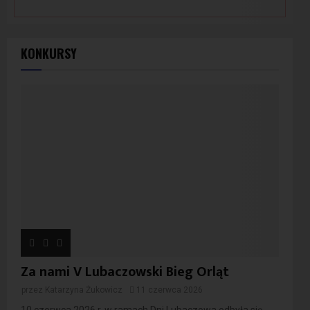
KONKURSY
Za nami V Lubaczowski Bieg Orląt
przez
Katarzyna Żukowicz
11 czerwca 2026
10 czerwca 2026 r. w ramach Dni Lubaczowa odbyła się