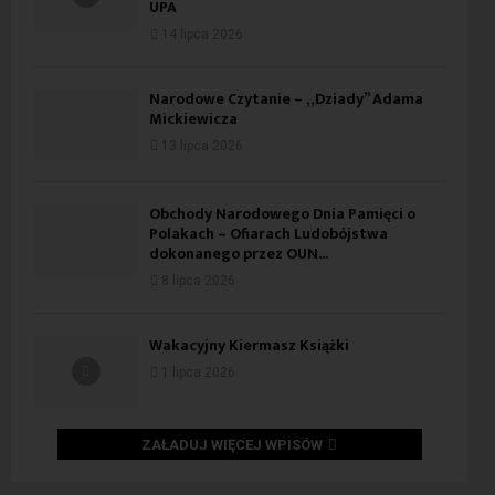
UPA
14 lipca 2026
Narodowe Czytanie – „Dziady” Adama
Mickiewicza
13 lipca 2026
Obchody Narodowego Dnia Pamięci o
Polakach – Ofiarach Ludobójstwa
dokonanego przez OUN...
8 lipca 2026
Wakacyjny Kiermasz Książki
1 lipca 2026
ZAŁADUJ WIĘCEJ WPISÓW