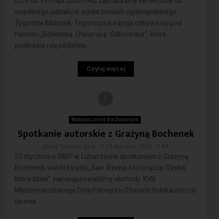
Od 8 do 15 maja 2026 roku zapraszamy serdecznie do
wspólnego udziału w wydarzeniach ogólnopolskiego
Tygodnia Bibliotek. Tegoroczna edycja odbywa się pod
hasłem „Biblioteka. Otwierasz. Odkrywasz”, które
podkreśla rolę biblioteki...
Czytaj więcej
Wypożyczalnia dla Dorosłych
Spotkanie autorskie z Grażyną Bochenek
przez
Tomasz Byra
24 stycznia 2026
84
23 stycznia w MBP w Lubaczowie spotkaniem z Grażyną
Bochenek wokół książki „San. Rzeka, która łączy. Rzeka,
która dzieli” zainaugurowaliśmy obchody XVIII
Międzynarodowego Dnia Pamięci o Ofiarach Holokaustu na
terenie...