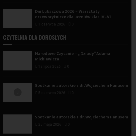
Dni Lubaczowa 2026 – Warsztaty
drzeworytnicze dla uczniów klas IV–VI
1 czerwca 2026
0
CZYTELNIA DLA DOROSŁYCH
Narodowe Czytanie – „Dziady” Adama
Mickiewicza
13 lipca 2026
0
Spotkanie autorskie z dr. Wojciechem Hanusem
5 czerwca 2026
0
Spotkanie autorskie z dr. Wojciechem Hanusem
25 maja 2026
0