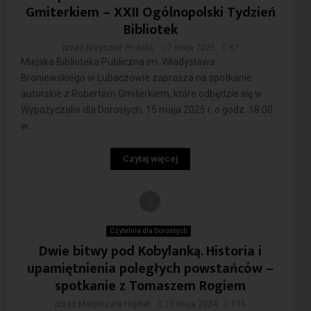
Gmiterkiem – XXII Ogólnopolski Tydzień
Bibliotek
przez
Krzysztof Probola
7 maja 2025
87
Miejska Biblioteka Publiczna im. Władysława
Broniewskiego w Lubaczowie zaprasza na spotkanie
autorskie z Robertem Gmiterkiem, które odbędzie się w
Wypożyczalni dla Dorosłych, 15 maja 2025 r. o godz. 18:00
w...
Czytaj więcej
Czytelnia dla Dorosłych
Dwie bitwy pod Kobylanką. Historia i
upamiętnienia poległych powstańców –
spotkanie z Tomaszem Rogiem
przez
Małgorzata Hojdak
23 maja 2024
196