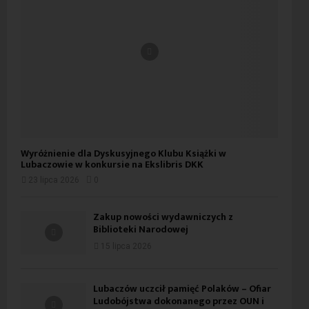
Wyróżnienie dla Dyskusyjnego Klubu Książki w
Lubaczowie w konkursie na Ekslibris DKK
23 lipca 2026
0
Zakup nowości wydawniczych z
Biblioteki Narodowej
15 lipca 2026
Lubaczów uczcił pamięć Polaków – Ofiar
Ludobójstwa dokonanego przez OUN i