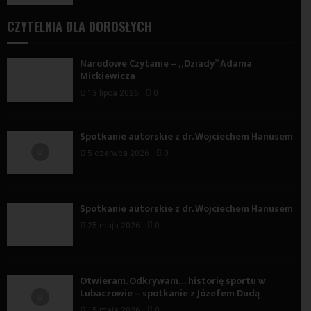
CZYTELNIA DLA DOROSŁYCH
Narodowe Czytanie – „Dziady” Adama
Mickiewicza
13 lipca 2026
0
Spotkanie autorskie z dr. Wojciechem Hanusem
5 czerwca 2026
0
Spotkanie autorskie z dr. Wojciechem Hanusem
25 maja 2026
0
Otwieram. Odkrywam… historię sportu w
Lubaczowie – spotkanie z Józefem Dudą
15 maja 2026
0