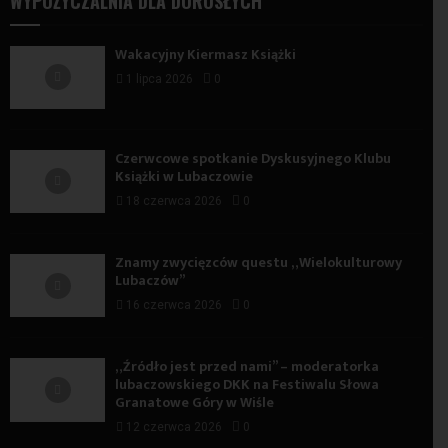
WYPOŻYCZALNIA DLA DOROSŁYCH
Wakacyjny Kiermasz Książki
1 lipca 2026
0
Czerwcowe spotkanie Dyskusyjnego Klubu
Książki w Lubaczowie
18 czerwca 2026
0
Znamy zwycięzców questu „Wielokulturowy
Lubaczów”
16 czerwca 2026
0
„Źródło jest przed nami” – moderatorka
lubaczowskiego DKK na Festiwalu Słowa
Granatowe Góry w Wiśle
12 czerwca 2026
0