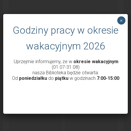
×
Godziny pracy w okresie
wakacyjnym 2026
Uprzejmie informujemy, że w
okresie wakacyjnym
Godziny otwarcia Biblioteki od 1 marca
(01.07-31.08)
2022
nasza Biblioteka będzie otwarta:
Od
poniedziałku
do
piątku
w godzinach
7:00-15:00
przez
Krzysztof Probola
18 lutego 2022
3036
Szanowni Państwo, Drodzy Czytelnicy uprzejmie
informujemy, że nasza Biblioteka od 1 marca 2022 roku
będzie...