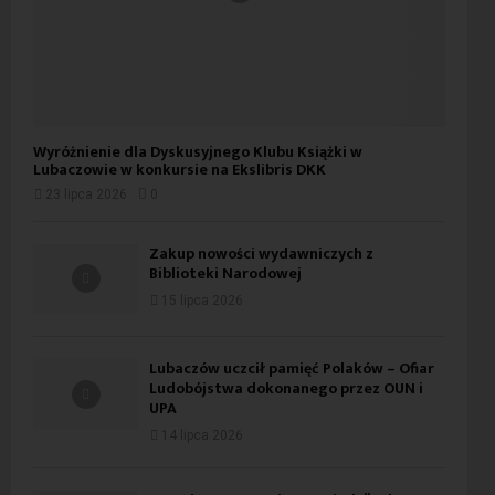
Wyróżnienie dla Dyskusyjnego Klubu Książki w
Lubaczowie w konkursie na Ekslibris DKK
23 lipca 2026
0
Zakup nowości wydawniczych z
Biblioteki Narodowej
15 lipca 2026
Lubaczów uczcił pamięć Polaków – Ofiar
Ludobójstwa dokonanego przez OUN i
UPA
14 lipca 2026