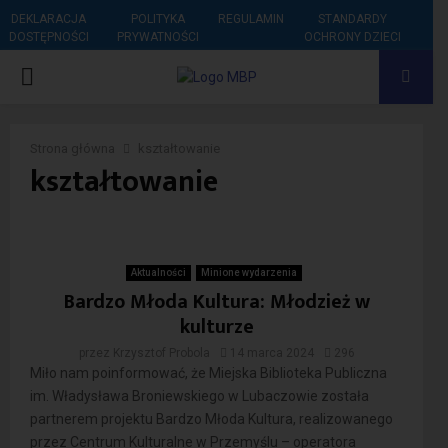
DEKLARACJA
POLITYKA
REGULAMIN
STANDARDY
DOSTĘPNOŚCI
PRYWATNOŚCI
OCHRONY DZIECI
PRIMARY
MENU
Strona główna
kształtowanie
kształtowanie
Aktualności
Minione wydarzenia
Bardzo Młoda Kultura: Młodzież w
kulturze
przez
Krzysztof Probola
14 marca 2024
296
Miło nam poinformować, że Miejska Biblioteka Publiczna
im. Władysława Broniewskiego w Lubaczowie została
partnerem projektu Bardzo Młoda Kultura, realizowanego
przez Centrum Kulturalne w Przemyślu – operatora