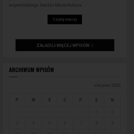
wojewódzkiego. Bardzo Młoda Kultura...
Czytaj więcej
ZAŁADUJ WIĘCEJ WPISÓW
ARCHIWUM WPISÓW
sierpień 2026
P
W
Ś
C
P
S
N
1
2
3
4
5
6
7
8
9