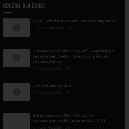
ODDZIAŁ DLA DZIECI
CPCD – Wielka wyprawa – razem damy radę!
17 czerwca 2026
0
„Drzeworyt zamiast używek” – warsztaty z
Grzegorzem Ciećką i tematyczny klocek
drzeworytniczy
9 czerwca 2026
0
„Po co komu plotka?”
3 czerwca 2026
0
Dni Lubaczowa 2026 – Warsztaty
drzeworytnicze dla uczniów klas IV–VI
1 czerwca 2026
0