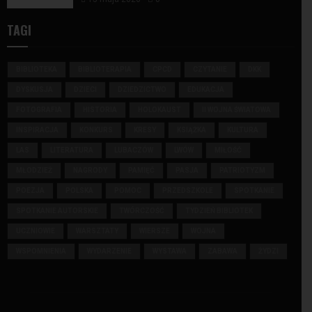
TAGI
BIBLIOTEKA
BIBLIOTERAPIA
CPCD
CZYTANIE
DKK
DYSKUSJA
DZIECI
DZIEDZICTWO
EDUKACJA
FOTOGRAFIA
HISTORIA
HOLOKAUST
II WOJNA ŚWIATOWA
INSPIRACJA
KONKURS
KRESY
KSIĄŻKA
KULTURA
LAS
LITERATURA
LUBACZÓW
LWÓW
MIŁOŚĆ
MŁODZIEŻ
NAGRODY
PAMIĘĆ
PASJA
PATRIOTYZM
POEZJA
POLSKA
POMOC
PRZEDSZKOLE
SPOTKANIE
SPOTKANIE AUTORSKIE
TWÓRCZOŚĆ
TYDZIEŃ BIBLIOTEK
UCZNIOWIE
WARSZTATY
WIERSZE
WOJNA
WSPOMNIENIA
WYDARZENIE
WYSTAWA
ZABAWA
ŻYDZI