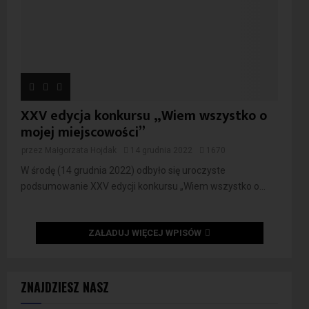
XXV edycja konkursu „Wiem wszystko o
mojej miejscowości”
przez
Małgorzata Hojdak
14 grudnia 2022
1670
W środę (14 grudnia 2022) odbyło się uroczyste
podsumowanie XXV edycji konkursu „Wiem wszystko o...
ZAŁADUJ WIĘCEJ WPISÓW
ZNAJDZIESZ NASZ