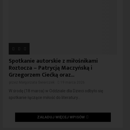
Spotkanie autorskie z miłośnikami
Roztocza – Patrycją Maczyńską i
Grzegorzem Ciećką oraz...
przez
Małgorzata Świerczek
19 marca 2026
W środę (18 marca) w Oddziale dla Dzieci odbyło się
spotkanie łączące miłość do literatury...
ZAŁADUJ WIĘCEJ WPISÓW