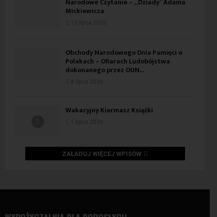
Narodowe Czytanie – „Dziady” Adama
Mickiewicza
13 lipca 2026
Obchody Narodowego Dnia Pamięci o
Polakach – Ofiarach Ludobójstwa
dokonanego przez OUN...
8 lipca 2026
Wakacyjny Kiermasz Książki
1 lipca 2026
ZAŁADUJ WIĘCEJ WPISÓW