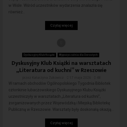
w Wiśle. Wśród uczestników wydarzenia znalazła się
również...
Czytaj więcej
Dyskusyjny Klub Książki
Wypożyczalnia dla Dorosłych
Dyskusyjny Klub Książki na warsztatach
„Literatura od kuchni” w Rzeszowie
przez
Katarzyna Żukowicz
17 maja 2026
48
W ramach obchodów Ogólnopolskiego Tygodnia Bibliotek
członkinie lubaczowskiego Dyskusyjnego Klubu Książki
uczestniczyły w warsztatach „Literatura od kuchni”,
zorganizowanych przez Wojewódzką i Miejską Bibliotekę
Publiczną w Rzeszowie. Warsztaty były doskonałą okazją...
Czytaj więcej