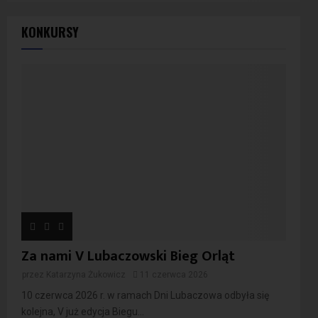
KONKURSY
Za nami V Lubaczowski Bieg Orląt
przez
Katarzyna Żukowicz
11 czerwca 2026
10 czerwca 2026 r. w ramach Dni Lubaczowa odbyła się
kolejna, V już edycja Biegu...