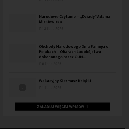
Narodowe Czytanie – „Dziady” Adama
Mickiewicza
13 lipca 2026
Obchody Narodowego Dnia Pamięci o
Polakach – Ofiarach Ludobójstwa
dokonanego przez OUN...
8 lipca 2026
Wakacyjny Kiermasz Książki
1 lipca 2026
ZAŁADUJ WIĘCEJ WPISÓW