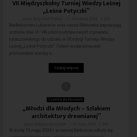
VII Międzyszkolny Turniej Wiedzy Leśnej
„Leśne Potyczki”
przez
Krzysztof Probola
14 kwietnia 2025
223
Nadleśnictwo Lubaczów oraz nasza Biblioteka zapraszają
uczniów klas VI–VIII szkół podstawowych z powiatu
lubaczowskiego do udziału w VII edycji Turnieju Wiedzy
Leśnej „Leśne Potyczki”. Celem wydarzenia jest
promowanie wiedzy o...
Czytaj więcej
Czytelnia dla Dorosłych
„Młodzi dla Młodych – Szlakiem
architektury drewnianej”
przez
Małgorzata Hojdak
16 maja 2024
380
W środę 15 maja 2024 r. w naszej Bibliotece odbyły się