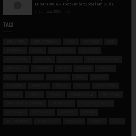
Lubaczowie – spotkanie z Józefem Dudą
15 maja 2026
0
TAGI
BIBLIOTEKA
BIBLIOTERAPIA
CPCD
CZYTANIE
DKK
DYSKUSJA
DZIECI
DZIEDZICTWO
EDUKACJA
FOTOGRAFIA
HISTORIA
HOLOKAUST
II WOJNA ŚWIATOWA
INSPIRACJA
KONKURS
KRESY
KSIĄŻKA
KULTURA
LAS
LITERATURA
LUBACZÓW
LWÓW
MIŁOŚĆ
MŁODZIEŻ
NAGRODY
PAMIĘĆ
PASJA
PATRIOTYZM
POEZJA
POLSKA
POMOC
PRZEDSZKOLE
SPOTKANIE
SPOTKANIE AUTORSKIE
TWÓRCZOŚĆ
TYDZIEŃ BIBLIOTEK
UCZNIOWIE
WARSZTATY
WIERSZE
WOJNA
WSPOMNIENIA
WYDARZENIE
WYSTAWA
ZABAWA
ŻYDZI