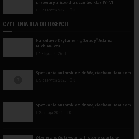
drzeworytnicze dla uczniów klas IV–VI
1 czerwca 2026
0
CZYTELNIA DLA DOROSŁYCH
Narodowe Czytanie – „Dziady” Adama
Mickiewicza
13 lipca 2026
0
Spotkanie autorskie z dr. Wojciechem Hanusem
5 czerwca 2026
0
Spotkanie autorskie z dr. Wojciechem Hanusem
25 maja 2026
0
Otwieram. Odkrywam… historię sportu w