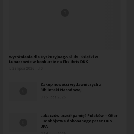
Wyróżnienie dla Dyskusyjnego Klubu Książki w
Lubaczowie w konkursie na Ekslibris DKK
23 lipca 2026
0
Zakup nowości wydawniczych z
Biblioteki Narodowej
15 lipca 2026
Lubaczów uczcił pamięć Polaków – Ofiar
Ludobójstwa dokonanego przez OUN i
UPA
14 lipca 2026