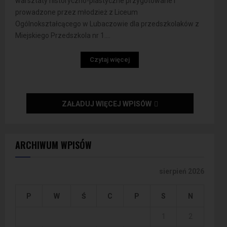
warsztaty historyczno-plastyczne przygotowane i
prowadzone przez młodzież z Liceum
Ogólnokształcącego w Lubaczowie dla przedszkolaków z
Miejskiego Przedszkola nr 1....
Czytaj więcej
ZAŁADUJ WIĘCEJ WPISÓW
ARCHIWUM WPISÓW
sierpień 2026
P
W
Ś
C
P
S
N
1
2