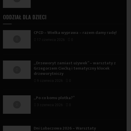
ODDZIAŁ DLA DZIECI
CPCD – Wielka wyprawa – razem damy radę!
17 czerwca 2026
0
„Drzeworyt zamiast używek” – warsztaty z
Grzegorzem Ciećką i tematyczny klocek
drzeworytniczy
9 czerwca 2026
0
„Po co komu plotka?”
3 czerwca 2026
0
Dni Lubaczowa 2026 – Warsztaty