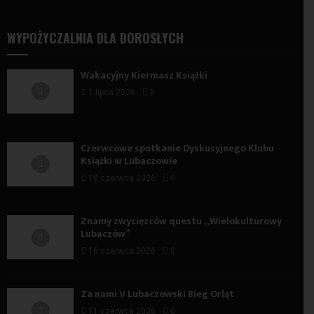
WYPOŻYCZALNIA DLA DOROSŁYCH
Wakacyjny Kiermasz Książki
1 lipca 2026
0
Czerwcowe spotkanie Dyskusyjnego Klubu
Książki w Lubaczowie
18 czerwca 2026
0
Znamy zwycięzców questu „Wielokulturowy
Lubaczów”
16 czerwca 2026
0
Za nami V Lubaczowski Bieg Orląt
11 czerwca 2026
0