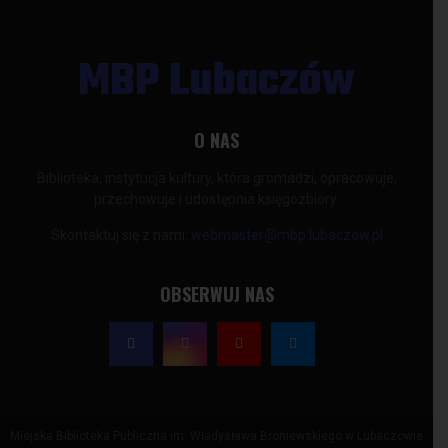
MBP Lubaczów
O NAS
Biblioteka, instytucja kultury, która gromadzi, opracowuje,
przechowuje i udostępnia księgozbiory.
Skontaktuj się z nami:
webmaster@mbp.lubaczow.pl
OBSERWUJ NAS
Miejska Biblioteka Publiczna im. Władysława Broniewskiego w Lubaczowie