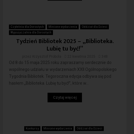
Czytelnia dla Dorosłych
Minione wydarzenia
Oddział dla Dzieci
Wypożyczalnia dla Dorosłych
Tydzień Bibliotek 2025 – „Biblioteka.
Lubię tu być!”
przez
Krzysztof Probola
22 kwietnia 2025
348
Od 8 do 15 maja 2025 roku zapraszamy serdecznie do
wspólnego udziału w wydarzeniach XXII Ogólnopolskiego
Tygodnia Bibliotek. Tegoroczna edycja odbywa się pod
hasłem „Biblioteka. Lubię tu być!”, które w...
Czytaj więcej
Konkursy
Minione wydarzenia
Oddział dla Dzieci