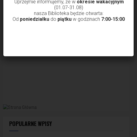
Uprzejmie informujemy, że w
okresie wakacyjnym
ZAŁADUJ WIĘCEJ WPISÓW
(01.07-31.08)
nasza Biblioteka będzie otwarta:
Od
poniedziałku
do
piątku
w godzinach
7:00-15:00
POPULARNE WPISY