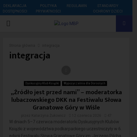
DEKLARACJA
POLITYKA
REGULAMIN
STANDARDY
DOSTĘPNOŚCI
PRYWATNOŚCI
OCHRONY DZIECI
PRIMARY
MENU
Strona główna
integracja
integracja
Dyskusyjny Klub Książki
Wypożyczalnia dla Dorosłych
„Źródło jest przed nami” – moderatorka
lubaczowskiego DKK na Festiwalu Słowa
Granatowe Góry w Wiśle
przez
Katarzyna Żukowicz
12 czerwca 2026
47
W dniach 5–7 czerwca moderatorki Dyskusyjnych Klubów
Książki z województwa podkarpackiego uczestniczyły w 6.
edycji Festiwalu Słowa Granatowe Góry im. Jerzego Pilcha