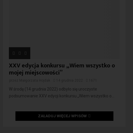
XXV edycja konkursu „Wiem wszystko o
mojej miejscowości”
przez
Małgorzata Hojdak
14 grudnia 2022
1671
W środę (14 grudnia 2022) odbyło się uroczyste
podsumowanie XXV edycji konkursu „Wiem wszystko o...
ZAŁADUJ WIĘCEJ WPISÓW