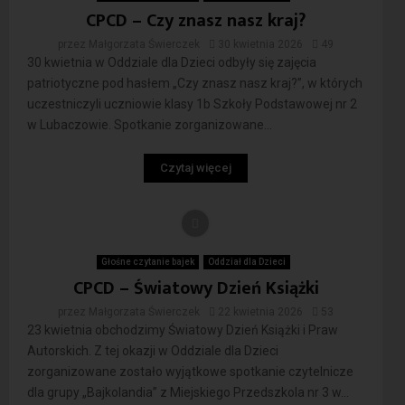
CPCD – Czy znasz nasz kraj?
przez
Małgorzata Świerczek
30 kwietnia 2026
49
30 kwietnia w Oddziale dla Dzieci odbyły się zajęcia
patriotyczne pod hasłem „Czy znasz nasz kraj?”, w których
uczestniczyli uczniowie klasy 1b Szkoły Podstawowej nr 2
w Lubaczowie. Spotkanie zorganizowane...
Czytaj więcej
Głośne czytanie bajek
Oddział dla Dzieci
CPCD – Światowy Dzień Książki
przez
Małgorzata Świerczek
22 kwietnia 2026
53
23 kwietnia obchodzimy Światowy Dzień Książki i Praw
Autorskich. Z tej okazji w Oddziale dla Dzieci
zorganizowane zostało wyjątkowe spotkanie czytelnicze
dla grupy „Bajkolandia” z Miejskiego Przedszkola nr 3 w...