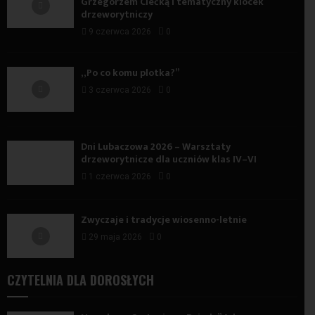
Grzegorzem Ciećką i tematyczny klocek
drzeworytniczy
9 czerwca 2026
0
„Po co komu plotka?”
3 czerwca 2026
0
Dni Lubaczowa 2026 – Warsztaty
drzeworytnicze dla uczniów klas IV–VI
1 czerwca 2026
0
Zwyczaje i tradycje wiosenno-letnie
29 maja 2026
0
CZYTELNIA DLA DOROSŁYCH