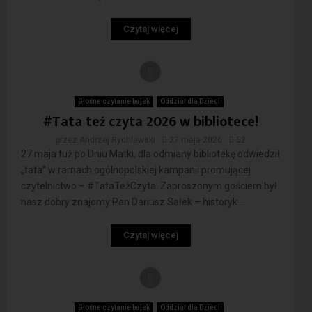
Czytaj więcej
Głośne czytanie bajek
Oddział dla Dzieci
#Tata też czyta 2026 w bibliotece!
przez
Andrzej Rychlewski
27 maja 2026
52
27 maja tuż po Dniu Matki, dla odmiany bibliotekę odwiedził
„tata” w ramach ogólnopolskiej kampanii promującej
czytelnictwo – #TataTeżCzyta. Zaproszonym gościem był
nasz dobry znajomy Pan Dariusz Sałek – historyk...
Czytaj więcej
Głośne czytanie bajek
Oddział dla Dzieci