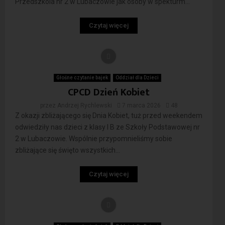
Przedszkola nr 2 w Lubaczowie jak osoby w spekturm...
Czytaj więcej
Głośne czytanie bajek
Oddział dla Dzieci
CPCD Dzień Kobiet
przez
Andrzej Rychlewski
7 marca 2026
48
Z okazji zbliżającego się Dnia Kobiet, tuż przed weekendem
odwiedziły nas dzieci z klasy I B ze Szkoły Podstawowej nr
2 w Lubaczowie. Wspólnie przypomnieliśmy sobie
zbliżające się święto wszystkich...
Czytaj więcej