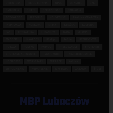
BIBLIOTEKA
BIBLIOTERAPIA
CPCD
CZYTANIE
DKK
DYSKUSJA
DZIECI
DZIEDZICTWO
EDUKACJA
FOTOGRAFIA
HISTORIA
HOLOKAUST
II WOJNA ŚWIATOWA
INSPIRACJA
KONKURS
KRESY
KSIĄŻKA
KULTURA
LAS
LITERATURA
LUBACZÓW
LWÓW
MIŁOŚĆ
MŁODZIEŻ
NAGRODY
PAMIĘĆ
PASJA
PATRIOTYZM
POEZJA
POLSKA
POMOC
PRZEDSZKOLE
SPOTKANIE
SPOTKANIE AUTORSKIE
TWÓRCZOŚĆ
TYDZIEŃ BIBLIOTEK
UCZNIOWIE
WARSZTATY
WIERSZE
WOJNA
WSPOMNIENIA
WYDARZENIE
WYSTAWA
ZABAWA
ŻYDZI
MBP Lubaczów