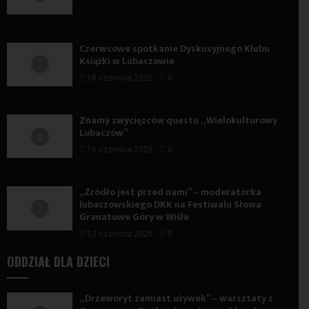
Czerwcowe spotkanie Dyskusyjnego Klubu
Książki w Lubaczowie
18 czerwca 2026
0
Znamy zwycięzców questu „Wielokulturowy
Lubaczów”
16 czerwca 2026
0
„Źródło jest przed nami” – moderatorka
lubaczowskiego DKK na Festiwalu Słowa
Granatowe Góry w Wiśle
12 czerwca 2026
0
ODDZIAŁ DLA DZIECI
„Drzeworyt zamiast używek” – warsztaty z