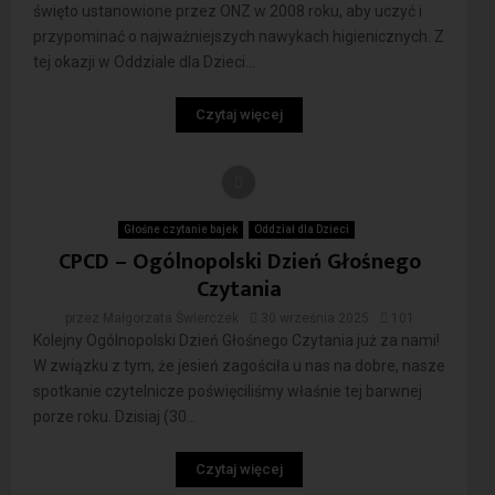
święto ustanowione przez ONZ w 2008 roku, aby uczyć i
przypominać o najważniejszych nawykach higienicznych. Z
tej okazji w Oddziale dla Dzieci...
Czytaj więcej
Głośne czytanie bajek
Oddział dla Dzieci
CPCD – Ogólnopolski Dzień Głośnego
Czytania
przez
Małgorzata Świerczek
30 września 2025
101
Kolejny Ogólnopolski Dzień Głośnego Czytania już za nami!
W związku z tym, że jesień zagościła u nas na dobre, nasze
spotkanie czytelnicze poświęciliśmy właśnie tej barwnej
porze roku. Dzisiaj (30...
Czytaj więcej