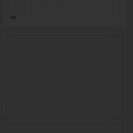
31
« lip