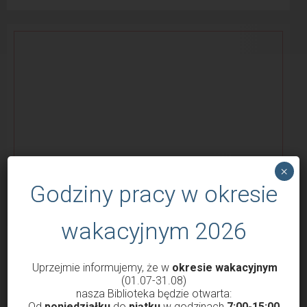
×
Godziny pracy w okresie
wakacyjnym 2026
KONKURSY
Uprzejmie informujemy, że w
okresie wakacyjnym
(01.07-31.08)
nasza Biblioteka będzie otwarta:
Od
poniedziałku
do
piątku
w godzinach
7:00-15:00