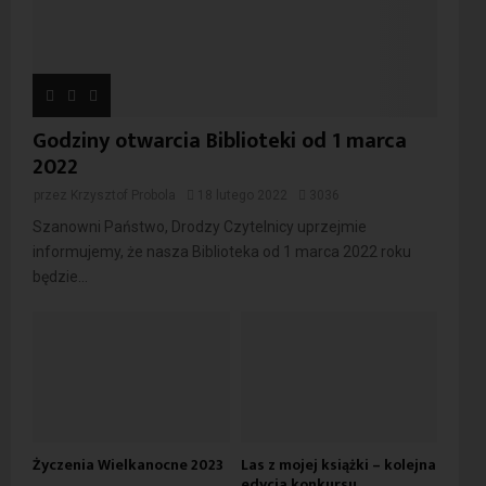
Godziny otwarcia Biblioteki od 1 marca
2022
przez
Krzysztof Probola
18 lutego 2022
3036
Szanowni Państwo, Drodzy Czytelnicy uprzejmie
informujemy, że nasza Biblioteka od 1 marca 2022 roku
będzie...
Życzenia Wielkanocne 2023
Las z mojej książki – kolejna
edycja konkursu