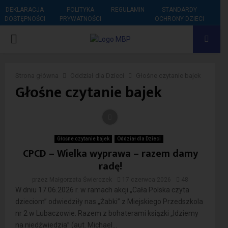
DEKLARACJA
POLITYKA
REGULAMIN
STANDARDY
DOSTĘPNOŚCI
PRYWATNOŚCI
OCHRONY DZIECI
PRIMARY
MENU
Strona główna
Oddział dla Dzieci
Głośne czytanie bajek
Głośne czytanie bajek
Głośne czytanie bajek
Oddział dla Dzieci
CPCD – Wielka wyprawa – razem damy
radę!
przez
Małgorzata Świerczek
17 czerwca 2026
48
W dniu 17.06.2026 r. w ramach akcji „Cała Polska czyta
dzieciom” odwiedziły nas „Żabki” z Miejskiego Przedszkola
nr 2 w Lubaczowie. Razem z bohaterami książki „Idziemy
na niedźwiedzia” (aut. Michael...