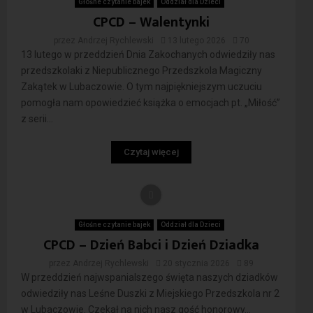
Głośne czytanie bajek
Oddział dla Dzieci
CPCD – Walentynki
przez
Andrzej Rychlewski
13 lutego 2026
70
13 lutego w przeddzień Dnia Zakochanych odwiedziły nas
przedszkolaki z Niepublicznego Przedszkola Magiczny
Zakątek w Lubaczowie. O tym najpiękniejszym uczuciu
pomogła nam opowiedzieć książka o emocjach pt. „Miłość”
z serii...
Czytaj więcej
Głośne czytanie bajek
Oddział dla Dzieci
CPCD – Dzień Babci i Dzień Dziadka
przez
Andrzej Rychlewski
20 stycznia 2026
89
W przeddzień najwspanialszego święta naszych dziadków
odwiedziły nas Leśne Duszki z Miejskiego Przedszkola nr 2
w Lubaczowie. Czekał na nich nasz gość honorowy…