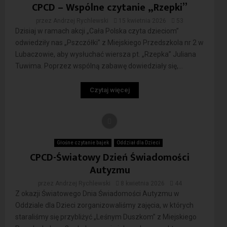
CPCD – Wspólne czytanie „Rzepki”
przez
Andrzej Rychlewski
15 kwietnia 2026
53
Dzisiaj w ramach akcji „Cała Polska czyta dzieciom”
odwiedziły nas „Pszczółki” z Miejskiego Przedszkola nr 2 w
Lubaczowie, aby wysłuchać wiersza pt. „Rzepka” Juliana
Tuwima. Poprzez wspólną zabawę dowiedziały się,...
Czytaj więcej
Głośne czytanie bajek
Oddział dla Dzieci
CPCD-Światowy Dzień Świadomości
Autyzmu
przez
Andrzej Rychlewski
8 kwietnia 2026
44
Z okazji Światowego Dnia Świadomości Autyzmu w
Oddziale dla Dzieci zorganizowaliśmy zajęcia, w których
staraliśmy się przybliżyć „Leśnym Duszkom” z Miejskiego