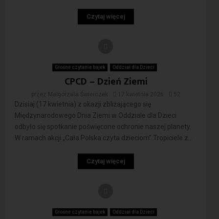
Czytaj więcej
Głośne czytanie bajek
Oddział dla Dzieci
CPCD – Dzień Ziemi
przez
Małgorzata Świerczek
17 kwietnia 2026
52
Dzisiaj (17 kwietnia) z okazji zbliżającego się
Międzynarodowego Dnia Ziemi w Oddziale dla Dzieci
odbyło się spotkanie poświęcone ochronie naszej planety.
W ramach akcji „Cała Polska czyta dzieciom” Tropiciele z...
Czytaj więcej
Głośne czytanie bajek
Oddział dla Dzieci