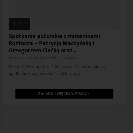
Spotkanie autorskie z miłośnikami
Roztocza – Patrycją Maczyńską i
Grzegorzem Ciećką oraz...
przez
Małgorzata Świerczek
19 marca 2026
W środę (18 marca) w Oddziale dla Dzieci odbyło się
spotkanie łączące miłość do literatury...
ZAŁADUJ WIĘCEJ WPISÓW