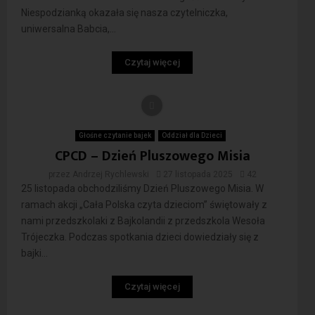
Niespodzianką okazała się nasza czytelniczka,
uniwersalna Babcia,...
Czytaj więcej
Głośne czytanie bajek
Oddział dla Dzieci
CPCD – Dzień Pluszowego Misia
przez
Andrzej Rychlewski
27 listopada 2025
42
25 listopada obchodziliśmy Dzień Pluszowego Misia. W
ramach akcji „Cała Polska czyta dzieciom” świętowały z
nami przedszkolaki z Bajkolandii z przedszkola Wesoła
Trójeczka. Podczas spotkania dzieci dowiedziały się z
bajki...
Czytaj więcej