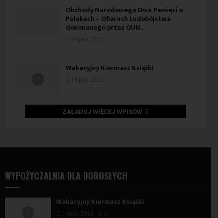
Obchody Narodowego Dnia Pamięci o
Polakach – Ofiarach Ludobójstwa
dokonanego przez OUN...
8 lipca 2026
Wakacyjny Kiermasz Książki
1 lipca 2026
ZAŁADUJ WIĘCEJ WPISÓW
WYPOŻYCZALNIA DLA DOROSŁYCH
Wakacyjny Kiermasz Książki
1 lipca 2026
0