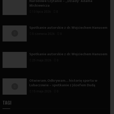
Narodowe Czytanie – „Dziady” Adama
Mickiewicza
13 lipca 2026
0
Spotkanie autorskie z dr. Wojciechem Hanusem
5 czerwca 2026
0
Spotkanie autorskie z dr. Wojciechem Hanusem
25 maja 2026
0
Otwieram. Odkrywam… historię sportu w
Lubaczowie – spotkanie z Józefem Dudą
15 maja 2026
0
TAGI