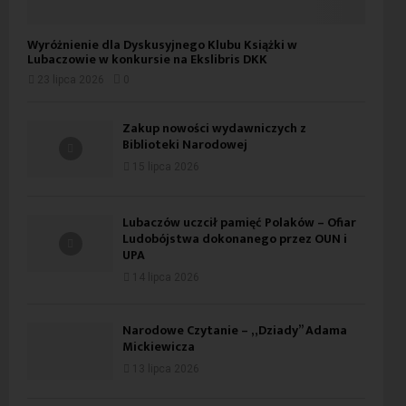
Wyróżnienie dla Dyskusyjnego Klubu Książki w
Lubaczowie w konkursie na Ekslibris DKK
23 lipca 2026
0
Zakup nowości wydawniczych z
Biblioteki Narodowej
15 lipca 2026
Lubaczów uczcił pamięć Polaków – Ofiar
Ludobójstwa dokonanego przez OUN i
UPA
14 lipca 2026
Narodowe Czytanie – „Dziady” Adama
Mickiewicza
13 lipca 2026