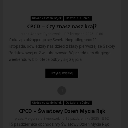
Głośne czytanie bajek
Oddział dla Dzieci
CPCD – Czy znasz nasz kraj?
przez
Andrzej Rychlewski
7 listopada 2025
80
Z okazji zbliżającego się Święta Niepodległości 11
listopada, odwiedziły nas dzieci z klasy pierwszej ze Szkoły
Podstawowej nr 2 w Lubaczowie. W przeddzień długiego
weekendu w bibliotece odbyły się zajęcia...
Czytaj więcej
Głośne czytanie bajek
Oddział dla Dzieci
CPCD – Światowy Dzień Mycia Rąk
przez
Małgorzata Świerczek
15 października 2025
62
15 października obchodzimy Światowy Dzień Mycia Rąk –