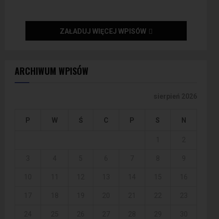
ZAŁADUJ WIĘCEJ WPISÓW
ARCHIWUM WPISÓW
sierpień 2026
P
W
Ś
C
P
S
N
1
2
3
4
5
6
7
8
9
10
11
12
13
14
15
16
17
18
19
20
21
22
23
24
25
26
27
28
29
30