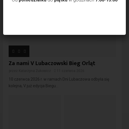
Za nami V Lubaczowski Bieg Orląt
przez
Katarzyna Żukowicz
11 czerwca 2026
10 czerwca 2026 r. w ramach Dni Lubaczowa odbyła się
kolejna, V już edycja Biegu...