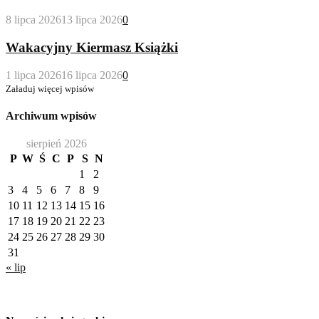
8 lipca 2026
13 lipca 2026
0
Wakacyjny Kiermasz Książki
1 lipca 2026
16 lipca 2026
0
Załaduj więcej wpisów
Archiwum wpisów
sierpień 2026
P
W
Ś
C
P
S
N
1
2
3
4
5
6
7
8
9
10
11
12
13
14
15
16
17
18
19
20
21
22
23
24
25
26
27
28
29
30
31
« lip