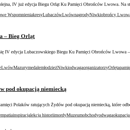
olejna, IV już edycja Biegu Orląt Ku Pamięci Obrońców Lwowa. Na star
owe Wspomnienia
kresy
Lubaczów
Lwów
nagrody
Niwki
obrońcy Lwow
 – Bieg Orląt
ę IV edycja Lubaczowskiego Biegu Ku Pamięci Obrońców Lwowa – Bieg
e
Lwów
Mazury
medale
młodzież
Niwki
odwaga
organizatorzy
Orlęta
pami
w pod okupacją niemiecką
ięci Polaków ratujących Żydów pod okupacją niemiecką, które odbęd
empatia
inspiracja
lekcja historii
mordy
Muzeum
obchody
odwaga
okupacja