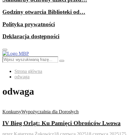
Godziny otwarcia Biblioteki od…
Polityka prywatności
Deklaracja dostępności
Primary
Menu
Search
Search
for:
Strona główna
odwaga
odwaga
Konkursy
Wypożyczalnia dla Dorosłych
IV Bieg Orląt: Ku Pamięci Obrońców Lwowa
przez
Katarzyna Żukowicz
18 czerwca 2025
18 czerwca 2025
175