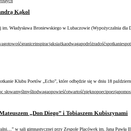
rosłych
sandrą Kąkol
nej im. Władysława Broniewskiego w Lubaczowie (Wypożyczalnia dla Do
wa
gotowość
granice
inspiracja
książka
odwaga
podróż
radość
spotkanie
spot
kanie Klubu Poetów „Echo”, które odbędzie się w dniu 18 październik
c słowa
myśl
myśli
odwaga
opowieść
otwartość
piękno
poeci
poezja
pomos
 Mateuszem „Don Diego” i Tobiaszem Kubiszynami
ni…” w sali gimnastycznej przy Zespole Placówek im. Jana Pawła I