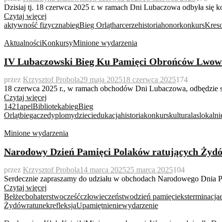
Dzisiaj tj. 18 czerwca 2025 r. w ramach Dni Lubaczowa odbyła się k
Czytaj więcej
aktywność fizyczna
bieg
Bieg Orląt
harcerze
historia
honor
konkurs
Kres
Aktualności
Konkursy
Minione wydarzenia
IV Lubaczowski Bieg Ku Pamięci Obrońców Lwowa
przez
Krzysztof Probola
29 maja 2025
18 czerwca 2025
174
18 czerwca 2025 r., w ramach obchodów Dni Lubaczowa, odbędzie si
Czytaj więcej
1421
apel
Biblioteka
bieg
Bieg
Orląt
biegacze
dyplomy
dzieci
edukacja
historia
konkurs
kultura
las
lokalni
Minione wydarzenia
Narodowy Dzień Pamięci Polaków ratujących Żydó
przez
Krzysztof Probola
14 marca 2025
25 marca 2025
104
Serdecznie zapraszamy do udziału w obchodach Narodowego Dnia Pam
Czytaj więcej
Bełżec
bohaterstwo
cześć
człowieczeństwo
dzień pamięci
eksterminacja
Żydów
ratunek
refleksja
Upamiętnienie
wydarzenie