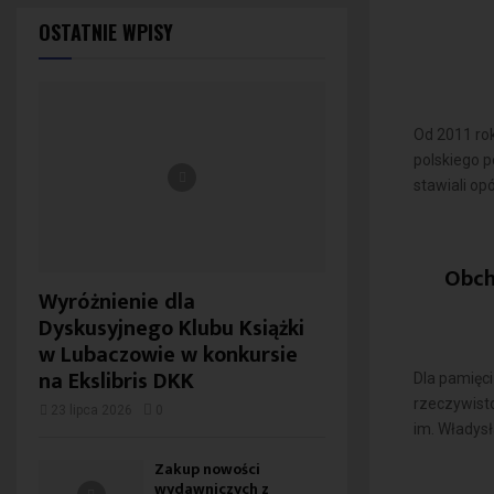
OSTATNIE WPISY
Od 2011 ro
polskiego 
stawiali op
Obch
Wyróżnienie dla
Dyskusyjnego Klubu Książki
w Lubaczowie w konkursie
na Ekslibris DKK
Dla pamięci
rzeczywisto
23 lipca 2026
0
im. Władys
Zakup nowości
wydawniczych z