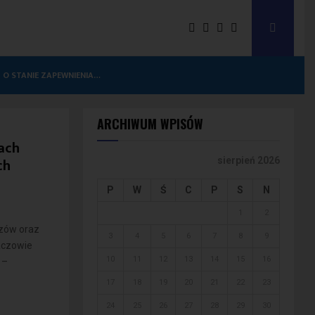
 O STANIE ZAPEWNIENIA…
ARCHIWUM WPISÓW
ach
ch
sierpień 2026
P
W
Ś
C
P
S
N
1
2
zów oraz
3
4
5
6
7
8
9
aczowie
10
11
12
13
14
15
16
 –
17
18
19
20
21
22
23
24
25
26
27
28
29
30