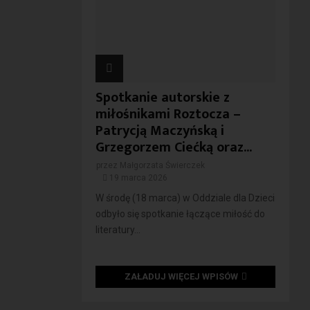
Spotkanie autorskie z
miłośnikami Roztocza –
Patrycją Maczyńską i
Grzegorzem Ciećką oraz...
przez
Małgorzata Świerczek
19 marca 2026
W środę (18 marca) w Oddziale dla Dzieci
odbyło się spotkanie łączące miłość do
literatury...
ZAŁADUJ WIĘCEJ WPISÓW