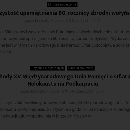
Minione wydarzenia
zystość upamiętnienia 80. rocznicy zbrodni wołyńs
przez
Krzysztof Probola
3 lipca 2023
442
o Miłośników Lwowa i Kresów Południowo–Wschodnich oddział Luba
 uroczystość upamiętnienia 80. rocznicy zbrodni wołyńskiej. Wydarzeni
ne jest w ramach Narodowego Dnia Pamięci Ofiar Ludobójstwa dokon
skich...
Czytaj więcej
Czytelnia dla Dorosłych
Oddział dla Dzieci
hody XV Międzynarodowego Dnia Pamięci o Ofiar
Holokaustu na Podkarpaciu
przez
Krzysztof Probola
31 stycznia 2023
731
siejszym zakończyliśmy uroczyste obchody Międzynarodowego Dnia Pa
lokaustu na Podkarpaciu. 27 stycznia o godz. 10:00 nauczyciele, pedag
instytucji kultury spotkali się w Muzeum Kresów w...
Czytaj więcej