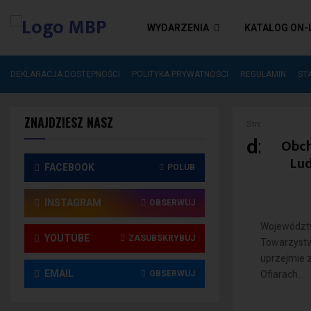
WYDARZENIA
KATALOG ON-
I
ZAKUP NOWOŚCI
DEKLARACJA DOSTĘPNOŚCI
POLITYKA PRYWATNOŚCI
REGULAMIN
ST
ZNAJDZIESZ NASZ
Strona główna
dzień 
Obch
Lud
FACEBOOK
POLUB
INSTAGRAM
OBSERWUJ
Województw
YOUTUBE
ZASUBSKRYBUJ
Towarzystw
uprzejmie 
EMAIL
OBSERWUJ
Ofiarach...