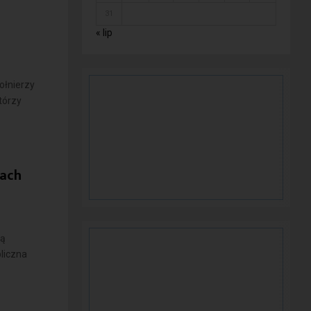
31
« lip
ołnierzy
tórzy
rach
ną
bliczna