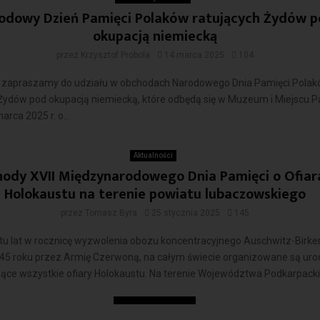
odowy Dzień Pamięci Polaków ratujących Żydów 
okupacją niemiecką
przez
Krzysztof Probola
14 marca 2025
104
 zapraszamy do udziału w obchodach Narodowego Dnia Pamięci Pola
 Żydów pod okupacją niemiecką, które odbędą się w Muzeum i Miejscu P
arca 2025 r. o...
Czytaj więcej
Aktualności
ody XVII Międzynarodowego Dnia Pamięci o Ofiar
Holokaustu na terenie powiatu lubaczowskiego
przez
Tomasz Byra
25 stycznia 2025
145
stu lat w rocznicę wyzwolenia obozu koncentracyjnego Auschwitz-Birke
945 roku przez Armię Czerwoną, na całym świecie organizowane są uro
ące wszystkie ofiary Holokaustu. Na terenie Województwa Podkarpacki
Czytaj więcej