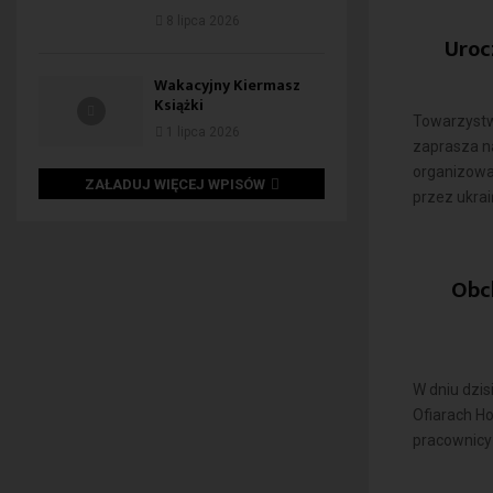
8 lipca 2026
Uroc
Wakacyjny Kiermasz
Książki
Towarzystw
1 lipca 2026
zaprasza na
organizowa
ZAŁADUJ WIĘCEJ WPISÓW
przez ukraiń
Obc
W dniu dzi
Ofiarach Ho
pracownicy 