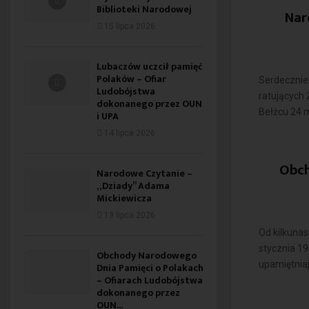
Biblioteki Narodowej
Nar
15 lipca 2026
Lubaczów uczcił pamięć
Polaków – Ofiar
Serdecznie
Ludobójstwa
ratujących
dokonanego przez OUN
Bełżcu 24 m
i UPA
14 lipca 2026
Obch
Narodowe Czytanie –
„Dziady” Adama
Mickiewicza
13 lipca 2026
Od kilkuna
stycznia 1
Obchody Narodowego
upamiętniaj
Dnia Pamięci o Polakach
– Ofiarach Ludobójstwa
dokonanego przez
OUN...