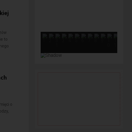
kiej
czów
e to
anego
ach
mięci o
odzy,