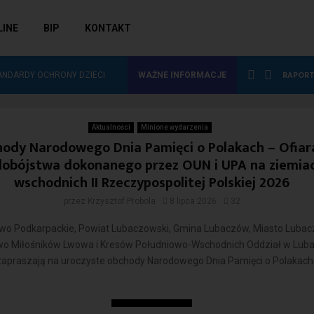
LINE
BIP
KONTAKT
 WYDAWNICZYCH DO…
RAPORT
ANDARDY OCHRONY DZIECI
WAŻNE INFORMACJE
dzień pamięci
Aktualności
Minione wydarzenia
pamięci
ody Narodowego Dnia Pamięci o Polakach – Ofiar
obójstwa dokonanego przez OUN i UPA na ziemia
wschodnich II Rzeczypospolitej Polskiej 2026
przez
Krzysztof Probola
8 lipca 2026
32
o Podkarpackie, Powiat Lubaczowski, Gmina Lubaczów, Miasto Lubac
o Miłośników Lwowa i Kresów Południowo-Wschodnich Oddział w Lub
zapraszają na uroczyste obchody Narodowego Dnia Pamięci o Polakach
Czytaj więcej