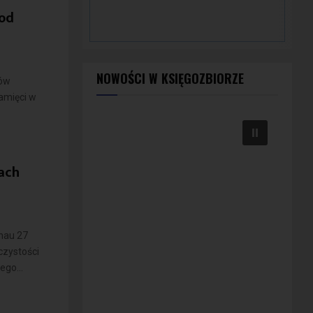
pod
NOWOŚCI W KSIĘGOZBIORZE
ków
amięci w
ach
nau 27
czystości
ego...