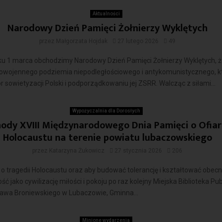
Aktualności
Narodowy Dzień Pamięci Żołnierzy Wyklętych
przez
Małgorzata Hojdak
27 lutego 2026
49
ku 1 marca obchodzimy Narodowy Dzień Pamięci Żołnierzy Wyklętych, ż
powojennego podziemia niepodległościowego i antykomunistycznego, k
ór sowietyzacji Polski i podporządkowaniu jej ZSRR. Walcząc z siłami...
Czytaj więcej
Wypożyczalnia dla Dorosłych
ody XVIII Międzynarodowego Dnia Pamięci o Ofia
Holocaustu na terenie powiatu lubaczowskiego
przez
Katarzyna Żukowicz
27 stycznia 2026
206
 o tragedii Holocaustu oraz aby budować tolerancję i kształtować obec
ść jako cywilizację miłości i pokoju po raz kolejny Miejska Biblioteka Pu
ława Broniewskiego w Lubaczowie, Gminna...
Czytaj więcej
Minione wydarzenia