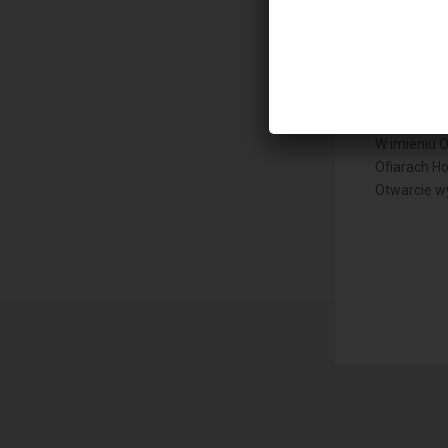
XIV 
W imieniu 
Ofiarach Ho
Otwarcie wy