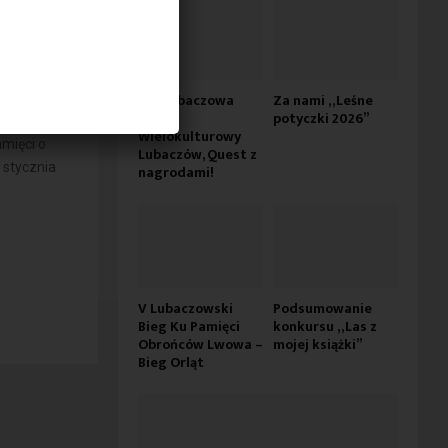
ach
Dni Lubaczowa
Za nami „Leśne
2026 –
potyczki 2026”
Wielokulturowy
mięci o
Lubaczów, Quest z
 stycznia
nagrodami!
V Lubaczowski
Podsumowanie
Bieg Ku Pamięci
konkursu „Las z
Obrońców Lwowa –
mojej książki”
Bieg Orląt