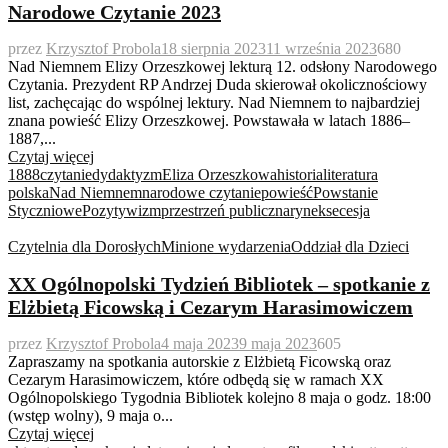
Narodowe Czytanie 2023
przez
Krzysztof Probola
18 sierpnia 2023
11 września 2023
680
Nad Niemnem Elizy Orzeszkowej lekturą 12. odsłony Narodowego
Czytania. Prezydent RP Andrzej Duda skierował okolicznościowy
list, zachęcając do wspólnej lektury. Nad Niemnem to najbardziej
znana powieść Elizy Orzeszkowej. Powstawała w latach 1886–
1887,...
Czytaj więcej
1888
czytanie
dydaktyzm
Eliza Orzeszkowa
historia
literatura
polska
Nad Niemnem
narodowe czytanie
powieść
Powstanie
Styczniowe
Pozytywizm
przestrzeń publiczna
rynek
secesja
Czytelnia dla Dorosłych
Minione wydarzenia
Oddział dla Dzieci
XX Ogólnopolski Tydzień Bibliotek – spotkanie z
Elżbietą Ficowską i Cezarym Harasimowiczem
przez
Krzysztof Probola
4 maja 2023
9 maja 2023
605
Zapraszamy na spotkania autorskie z Elżbietą Ficowską oraz
Cezarym Harasimowiczem, które odbędą się w ramach XX
Ogólnopolskiego Tygodnia Bibliotek kolejno 8 maja o godz. 18:00
(wstęp wolny), 9 maja o...
Czytaj więcej