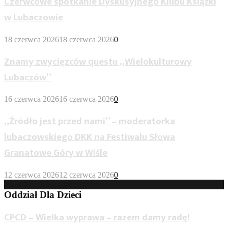
Czerwcowe spotkanie Dyskusyjnego Klubu Książki
w Lubaczowie
18 czerwca 2026
18 czerwca 2026
0
Znamy zwycięzców questu „Wielokulturowy
Lubaczów”
16 czerwca 2026
16 czerwca 2026
0
„Źródło jest przed nami” – moderatorka
lubaczowskiego DKK na Festiwalu Słowa
Granatowe Góry w Wiśle
12 czerwca 2026
12 czerwca 2026
0
Oddział Dla Dzieci
CPCD – Wielka wyprawa – razem damy radę!