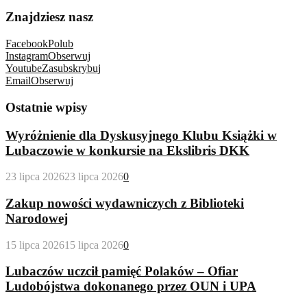
Znajdziesz nasz
Facebook
Polub
Instagram
Obserwuj
Youtube
Zasubskrybuj
Email
Obserwuj
Ostatnie wpisy
Wyróżnienie dla Dyskusyjnego Klubu Książki w
Lubaczowie w konkursie na Ekslibris DKK
23 lipca 2026
23 lipca 2026
0
Zakup nowości wydawniczych z Biblioteki
Narodowej
15 lipca 2026
15 lipca 2026
0
Lubaczów uczcił pamięć Polaków – Ofiar
Ludobójstwa dokonanego przez OUN i UPA