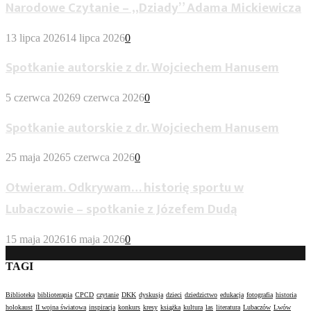
Narodowe Czytanie – „Dziady” Adama Mickiewicza
13 lipca 2026
14 lipca 2026
0
Spotkanie autorskie z dr. Wojciechem Hanusem
5 czerwca 2026
9 czerwca 2026
0
Spotkanie autorskie z dr. Wojciechem Hanusem
25 maja 2026
5 czerwca 2026
0
Otwieram. Odkrywam… historię sportu w
Lubaczowie – spotkanie z Józefem Dudą
15 maja 2026
16 maja 2026
0
TAGI
Biblioteka
biblioterapia
CPCD
czytanie
DKK
dyskusja
dzieci
dziedzictwo
edukacja
fotografia
historia
holokaust
II wojna światowa
inspiracja
konkurs
kresy
książka
kultura
las
literatura
Lubaczów
Lwów