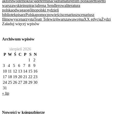
aktorstwo
demokracja
determinacja
dramaturg
film polski
getto
getto
warszawskie
inspiracja
Irena Sendlerowa
literatura
polska
odwaga
ogólnopolski tydzień
bibliotek
pisarz
Polska
pomoc
powieści
scenariusz
scenariusz
filmowy
scenarzysta
Teatr Telewizji
warszawa
wojna
XX edycja
Żydzi
Załaduj więcej wpisów
Archiwum wpisów
sierpień 2026
P
W
Ś
C
P
S
N
1
2
3
4
5
6
7
8
9
10
11
12
13
14
15
16
17
18
19
20
21
22
23
24
25
26
27
28
29
30
31
« lip
Nowości w księgozbiorze