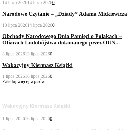
14 lipca 2026
14 lipca 2026
0
Narodowe Czytanie – „Dziady” Adama Mickiewicza
13 lipca 2026
14 lipca 2026
0
Obchody Narodowego Dnia Pamięci o Polakach –
Ofiarach Ludobójstwa dokonanego przez OUN...
8 lipca 2026
13 lipca 2026
0
Wakacyjny Kiermasz Książki
1 lipca 2026
16 lipca 2026
0
Załaduj więcej wpisów
Wypożyczalnia Dla Dorosłych
Wakacyjny Kiermasz Książki
1 lipca 2026
16 lipca 2026
0