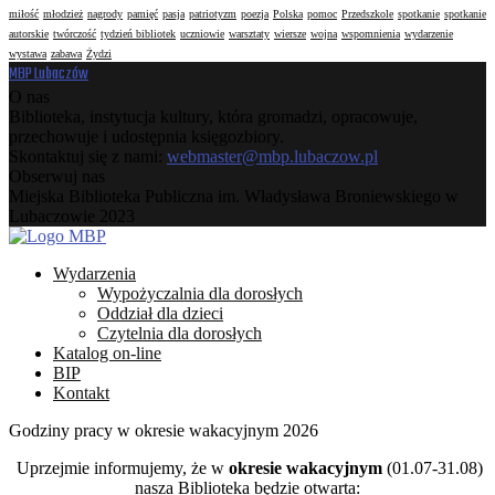
miłość
młodzież
nagrody
pamięć
pasja
patriotyzm
poezja
Polska
pomoc
Przedszkole
spotkanie
spotkanie
autorskie
twórczość
tydzień bibliotek
uczniowie
warsztaty
wiersze
wojna
wspomnienia
wydarzenie
wystawa
zabawa
Żydzi
MBP Lubaczów
O nas
Biblioteka, instytucja kultury, która gromadzi, opracowuje,
przechowuje i udostępnia księgozbiory.
Skontaktuj się z nami:
webmaster@mbp.lubaczow.pl
Obserwuj nas
Facebook
Instagram
Youtube
Email
Miejska Biblioteka Publiczna im. Władysława Broniewskiego w
Lubaczowie 2023
Facebook
Instagram
Youtube
Email
Wydarzenia
Wypożyczalnia dla dorosłych
Oddział dla dzieci
Czytelnia dla dorosłych
Katalog on-line
BIP
Kontakt
Godziny pracy w okresie wakacyjnym 2026
Uprzejmie informujemy, że w
okresie wakacyjnym
(01.07-31.08)
nasza Biblioteka będzie otwarta: