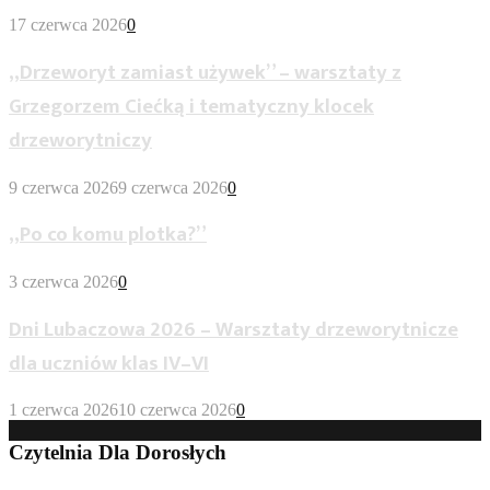
17 czerwca 2026
0
„Drzeworyt zamiast używek” – warsztaty z
Grzegorzem Ciećką i tematyczny klocek
drzeworytniczy
9 czerwca 2026
9 czerwca 2026
0
„Po co komu plotka?”
3 czerwca 2026
0
Dni Lubaczowa 2026 – Warsztaty drzeworytnicze
dla uczniów klas IV–VI
1 czerwca 2026
10 czerwca 2026
0
Czytelnia Dla Dorosłych