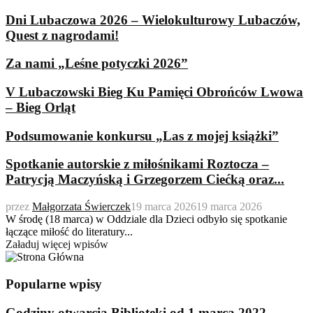
Dni Lubaczowa 2026 – Wielokulturowy Lubaczów,
Quest z nagrodami!
Za nami „Leśne potyczki 2026”
V Lubaczowski Bieg Ku Pamięci Obrońców Lwowa
– Bieg Orląt
Podsumowanie konkursu „Las z mojej książki”
Spotkanie autorskie z miłośnikami Roztocza –
Patrycją Maczyńską i Grzegorzem Ciećką oraz...
przez
Małgorzata Świerczek
19 marca 2026
19 marca 2026
W środę (18 marca) w Oddziale dla Dzieci odbyło się spotkanie
łączące miłość do literatury...
Załaduj więcej wpisów
Popularne wpisy
Godziny otwarcia Biblioteki od 1 marca 2022