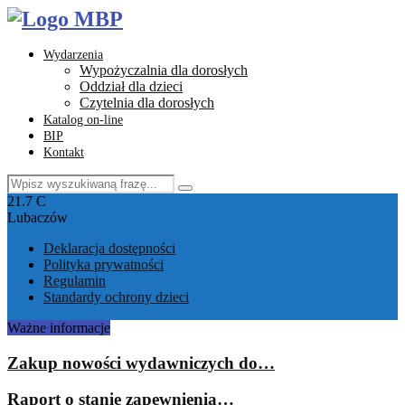
Wydarzenia
Wypożyczalnia dla dorosłych
Oddział dla dzieci
Czytelnia dla dorosłych
Katalog on-line
BIP
Kontakt
Search
Search
for:
Facebook
Instagram
Youtube
Email
21.7
C
Lubaczów
Deklaracja dostępności
Polityka prywatności
Regulamin
Standardy ochrony dzieci
Ważne informacje
Zakup nowości wydawniczych do…
Raport o stanie zapewnienia…