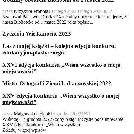
przez
Krzysztof Probola
18 lutego 2022
8 lutego 2023
3037
Szanowni Państwo, Drodzy Czytelnicy uprzejmie informujemy, że
nasza Biblioteka od 1 marca 2022 roku będzie...
Życzenia Wielkanocne 2023
Las z mojej książki – kolejna edycja konkursu
edukacyjno-plastycznego!
XXVI edycja konkursu „Wiem wszystko o mojej
miejscowości”
Mistrz Ortografii Ziemi Lubaczowskiej 2022
XXV edycja konkursu „Wiem wszystko o mojej
miejscowości”
przez
Małgorzata Hojdak
14 grudnia 2022
1671
W środę (14 grudnia 2022) odbyło się uroczyste podsumowanie
XXV edycji konkursu „Wiem wszystko o...
Załaduj więcej wpisów