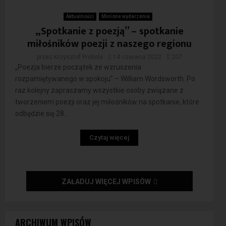
Aktualności
Minione wydarzenia
„Spotkanie z poezją” – spotkanie
miłośników poezji z naszego regionu
przez
Krzysztof Probola
14 czerwca 2022
207
„Poezja bierze początek ze wzruszenia
rozpamiętywanego w spokoju” – William Wordsworth. Po
raz kolejny zapraszamy wszystkie osoby związane z
tworzeniem poezji oraz jej miłośników na spotkanie, które
odbędzie się 28...
Czytaj więcej
ZAŁADUJ WIĘCEJ WPISÓW
ARCHIWUM WPISÓW