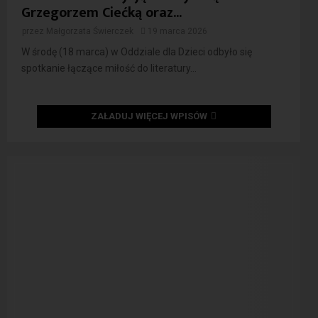
Grzegorzem Ciećką oraz...
przez
Małgorzata Świerczek
19 marca 2026
W środę (18 marca) w Oddziale dla Dzieci odbyło się
spotkanie łączące miłość do literatury...
ZAŁADUJ WIĘCEJ WPISÓW