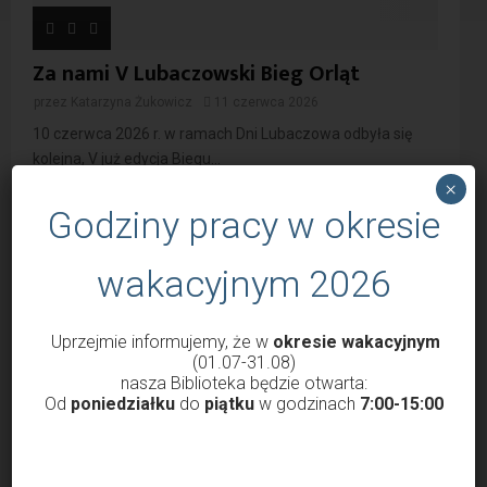
Za nami V Lubaczowski Bieg Orląt
przez
Katarzyna Żukowicz
11 czerwca 2026
10 czerwca 2026 r. w ramach Dni Lubaczowa odbyła się
kolejna, V już edycja Biegu...
×
Godziny pracy w okresie
wakacyjnym 2026
Uprzejmie informujemy, że w
okresie wakacyjnym
Dni Lubaczowa 2026 –
Za nami „Leśne potyczki
(01.07-31.08)
Wielokulturowy Lubaczów,
2026”
nasza Biblioteka będzie otwarta:
Quest z nagrodami!
Od
poniedziałku
do
piątku
w godzinach
7:00-15:00