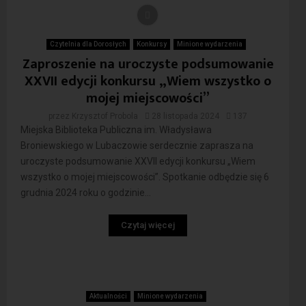
Czytelnia dla Dorosłych
Konkursy
Minione wydarzenia
Zaproszenie na uroczyste podsumowanie
XXVII edycji konkursu „Wiem wszystko o
mojej miejscowości”
przez
Krzysztof Probola
28 listopada 2024
137
Miejska Biblioteka Publiczna im. Władysława
Broniewskiego w Lubaczowie serdecznie zaprasza na
uroczyste podsumowanie XXVII edycji konkursu „Wiem
wszystko o mojej miejscowości”. Spotkanie odbędzie się 6
grudnia 2024 roku o godzinie...
Czytaj więcej
Aktualności
Minione wydarzenia