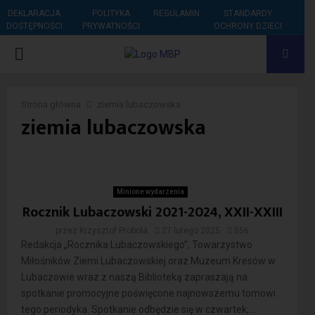
DEKLARACJA
POLITYKA
REGULAMIN
STANDARDY
DOSTĘPNOŚCI
PRYWATNOŚCI
OCHRONY DZIECI
PRIMARY
MENU
Strona główna
ziemia lubaczowska
ziemia lubaczowska
Minione wydarzenia
Rocznik Lubaczowski 2021-2024, XXII-XXIII
przez
Krzysztof Probola
27 lutego 2025
556
Redakcja „Rocznika Lubaczowskiego”, Towarzystwo
Miłośników Ziemi Lubaczowskiej oraz Muzeum Kresów w
Lubaczowie wraz z naszą Biblioteką zapraszają na
spotkanie promocyjne poświęcone najnowszemu tomowi
tego periodyka. Spotkanie odbędzie się w czwartek,...