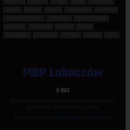
MŁODZIEŻ
NAGRODY
PAMIĘĆ
PASJA
PATRIOTYZM
POEZJA
POLSKA
POMOC
PRZEDSZKOLE
SPOTKANIE
SPOTKANIE AUTORSKIE
TWÓRCZOŚĆ
TYDZIEŃ BIBLIOTEK
UCZNIOWIE
WARSZTATY
WIERSZE
WOJNA
WSPOMNIENIA
WYDARZENIE
WYSTAWA
ZABAWA
ŻYDZI
MBP Lubaczów
O NAS
Biblioteka, instytucja kultury, która gromadzi, opracowuje,
przechowuje i udostępnia księgozbiory.
Skontaktuj się z nami:
webmaster@mbp.lubaczow.pl