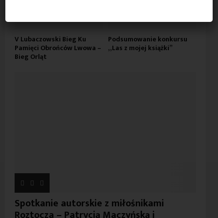
V Lubaczowski Bieg Ku
Podsumowanie konkursu
Pamięci Obrońców Lwowa –
„Las z mojej książki”
Bieg Orląt
Spotkanie autorskie z miłośnikami
Roztocza – Patrycją Maczyńską i