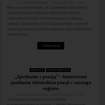
przez
Krzysztof Probola
11 sierpnia 2023
541
Miło nam poinformować, że Towarzystwo Miłośników
Lwowa i Kresów Południowo-Wschodnich oddział
Lubaczów otrzymało dofinansowanie na realizację
zadania „Sprawiedliwi Ziemi Lubaczowskiej” w ramach
otwartego konkursu ofert na realizację zadań publicznych
Województwa...
Czytaj więcej
Aktualności
Minione wydarzenia
„Spotkanie z poezją” – kwietniowe
spotkanie miłośników poezji z naszego
regionu
przez
Krzysztof Probola
20 kwietnia 2023
485
„Poezja bierze początek ze wzruszenia
rozpamiętywanego w spokoju” – William Wordsworth.