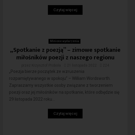
Czytaj więcej
Minione wydarzenia
„Spotkanie z poezją” – zimowe spotkanie
miłośników poezji z naszego regionu
przez
Krzysztof Probola
21 listopada 2022
224
„Poezja bierze początek ze wzruszenia
rozpamiętywanego w spokoju” – William Wordsworth.
Zapraszamy wszystkie osoby związane z tworzeniem
poezji oraz jej miłośników na spotkanie, które odbędzie się
29 listopada 2022 roku...
Czytaj więcej