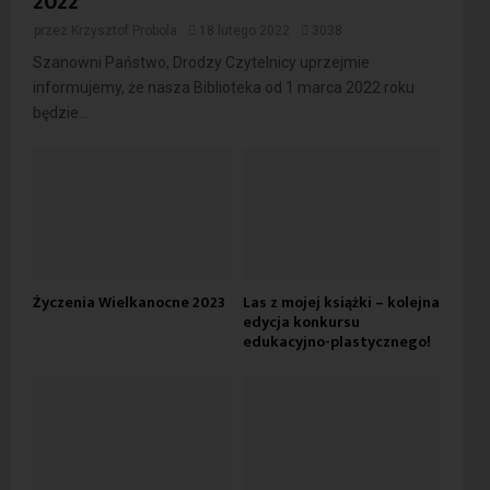
2022
przez
Krzysztof Probola
18 lutego 2022
3038
Szanowni Państwo, Drodzy Czytelnicy uprzejmie
informujemy, że nasza Biblioteka od 1 marca 2022 roku
będzie...
Życzenia Wielkanocne 2023
Las z mojej książki – kolejna
edycja konkursu
edukacyjno-plastycznego!