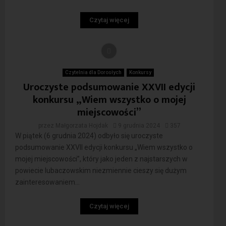
Czytaj więcej
Czytelnia dla Dorosłych
Konkursy
Uroczyste podsumowanie XXVII edycji
konkursu „Wiem wszystko o mojej
miejscowości”
przez
Małgorzata Hojdak
9 grudnia 2024
357
W piątek (6 grudnia 2024) odbyło się uroczyste
podsumowanie XXVII edycji konkursu „Wiem wszystko o
mojej miejscowości”, który jako jeden z najstarszych w
powiecie lubaczowskim niezmiennie cieszy się dużym
zainteresowaniem...
Czytaj więcej