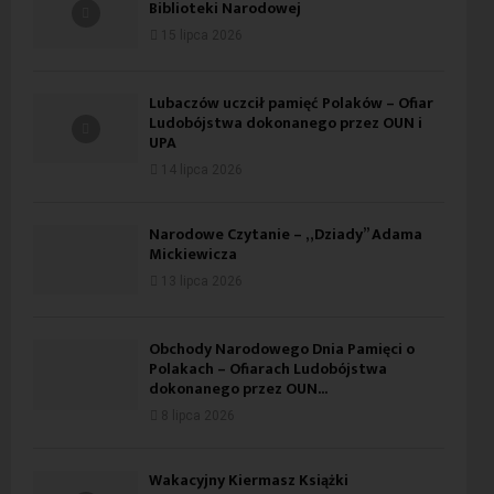
Biblioteki Narodowej
15 lipca 2026
Lubaczów uczcił pamięć Polaków – Ofiar
Ludobójstwa dokonanego przez OUN i
UPA
14 lipca 2026
Narodowe Czytanie – „Dziady” Adama
Mickiewicza
13 lipca 2026
Obchody Narodowego Dnia Pamięci o
Polakach – Ofiarach Ludobójstwa
dokonanego przez OUN...
8 lipca 2026
Wakacyjny Kiermasz Książki