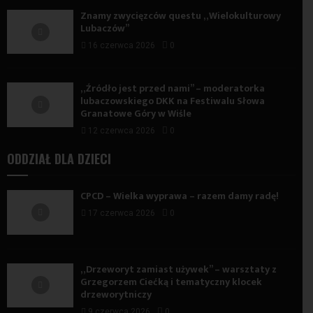
Znamy zwycięzców questu „Wielokulturowy
Lubaczów”
16 czerwca 2026
0
„Źródło jest przed nami” – moderatorka
lubaczowskiego DKK na Festiwalu Słowa
Granatowe Góry w Wiśle
12 czerwca 2026
0
ODDZIAŁ DLA DZIECI
CPCD – Wielka wyprawa – razem damy radę!
17 czerwca 2026
0
„Drzeworyt zamiast używek” – warsztaty z
Grzegorzem Ciećką i tematyczny klocek
drzeworytniczy
9 czerwca 2026
0