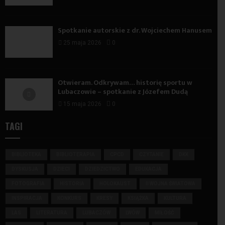
Spotkanie autorskie z dr. Wojciechem Hanusem
25 maja 2026
0
Otwieram. Odkrywam… historię sportu w
Lubaczowie – spotkanie z Józefem Dudą
15 maja 2026
0
TAGI
BIBLIOTEKA
BIBLIOTERAPIA
CPCD
CZYTANIE
DKK
DYSKUSJA
DZIECI
DZIEDZICTWO
EDUKACJA
FOTOGRAFIA
HISTORIA
HOLOKAUST
II WOJNA ŚWIATOWA
INSPIRACJA
KONKURS
KRESY
KSIĄŻKA
KULTURA
LAS
LITERATURA
LUBACZÓW
LWÓW
MIŁOŚĆ