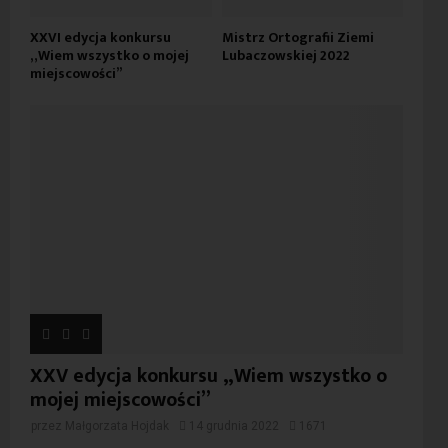
XXVI edycja konkursu
Mistrz Ortografii Ziemi
„Wiem wszystko o mojej
Lubaczowskiej 2022
miejscowości”
XXV edycja konkursu „Wiem wszystko o
mojej miejscowości”
przez
Małgorzata Hojdak
14 grudnia 2022
1671