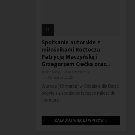
Spotkanie autorskie z
miłośnikami Roztocza –
Patrycją Maczyńską i
Grzegorzem Ciećką oraz...
przez
Małgorzata Świerczek
19 marca 2026
W środę (18 marca) w Oddziale dla Dzieci
odbyło się spotkanie łączące miłość do
literatury...
ZAŁADUJ WIĘCEJ WPISÓW