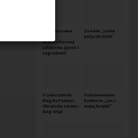
Dni Lubaczowa
Za nami „Leśne
2026 –
potyczki 2026”
Wielokulturowy
Lubaczów, Quest z
nagrodami!
V Lubaczowski
Podsumowanie
Bieg Ku Pamięci
konkursu „Las z
Obrońców Lwowa –
mojej książki”
Bieg Orląt