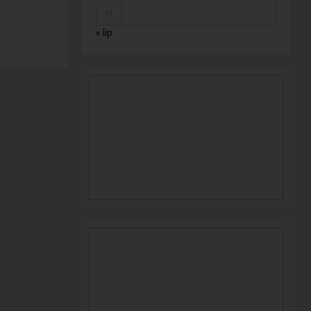
31
« lip