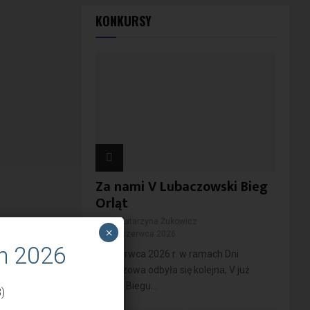
KONKURSY
Za nami V Lubaczowski Bieg
Orląt
przez
Katarzyna Żukowicz
×
11 czerwca 2026
m 2026
10 czerwca 2026 r. w ramach Dni
Lubaczowa odbyła się kolejna, V już
edycja Biegu...
)