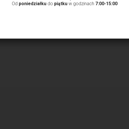
Od
poniedziałku
do
piątku
w godzinach
7:00-15:00