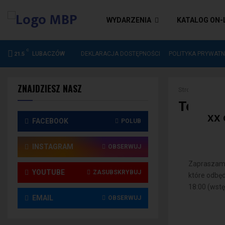
WYDARZENIA
KATALOG ON-
C
ZAKUP NOWOŚCI WYDAWNICZYCH DO…
LUBACZÓW
DEKLARACJA DOSTĘPNOŚCI
POLITYKA PRYWATN
21.5
ZNAJDZIESZ NASZ
Strona główna
Teatr T
XX 
FACEBOOK
POLUB
INSTAGRAM
OBSERWUJ
Zapraszamy
YOUTUBE
ZASUBSKRYBUJ
które odbęd
18:00 (wstę
EMAIL
OBSERWUJ