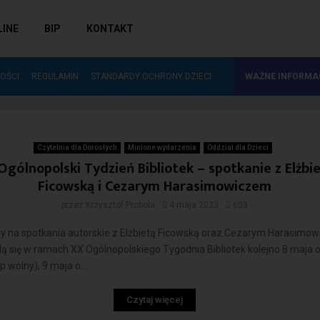
LINE
BIP
KONTAKT
RAPORT O STANIE ZAPEWNIENIA…
OŚCI
REGULAMIN
STANDARDY OCHRONY DZIECI
WAŻNE INFORMA
Teatr Telewizji
elewizji
Czytelnia dla Dorosłych
Minione wydarzenia
Oddział dla Dzieci
Ogólnopolski Tydzień Bibliotek – spotkanie z Elżbi
Ficowską i Cezarym Harasimowiczem
przez
Krzysztof Probola
4 maja 2023
603
 na spotkania autorskie z Elżbietą Ficowską oraz Cezarym Harasimow
ą się w ramach XX Ogólnopolskiego Tygodnia Bibliotek kolejno 8 maja o
p wolny), 9 maja o...
Czytaj więcej