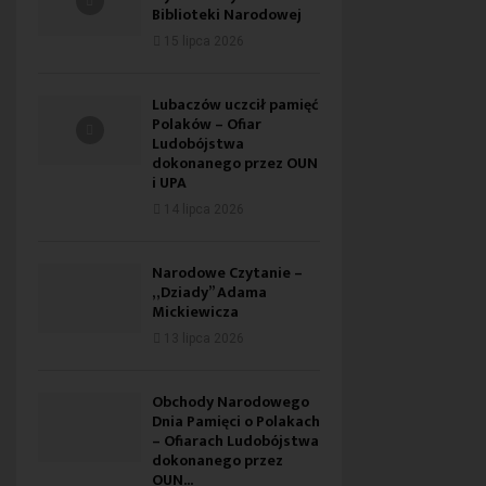
Biblioteki Narodowej
15 lipca 2026
Lubaczów uczcił pamięć
Polaków – Ofiar
Ludobójstwa
dokonanego przez OUN
i UPA
14 lipca 2026
Narodowe Czytanie –
„Dziady” Adama
Mickiewicza
13 lipca 2026
Obchody Narodowego
Dnia Pamięci o Polakach
– Ofiarach Ludobójstwa
dokonanego przez
OUN...