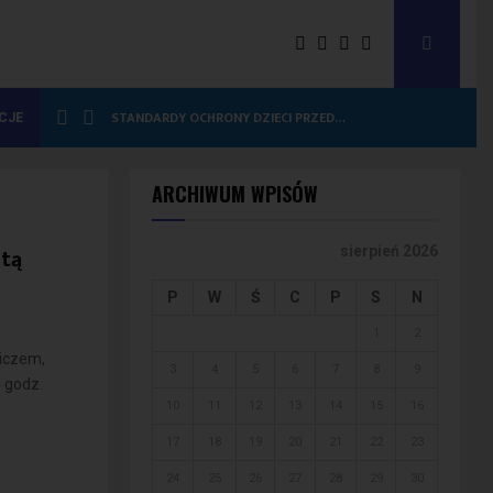
STANDARDY OCHRONY DZIECI PRZED…
CJE
ARCHIWUM WPISÓW
etą
sierpień 2026
P
W
Ś
C
P
S
N
1
2
iczem,
3
4
5
6
7
8
9
 godz.
10
11
12
13
14
15
16
17
18
19
20
21
22
23
24
25
26
27
28
29
30