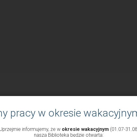
ny pracy w okresie wakacyjny
Uprzejmie informujemy, że w
okresie wakacyjnym
(01.07-31.08
nasza Biblioteka będzie otwarta: