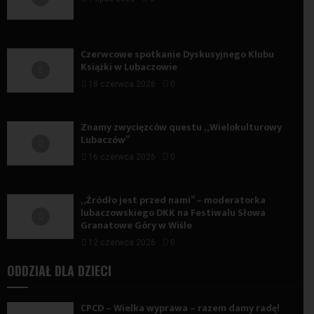
Czerwcowe spotkanie Dyskusyjnego Klubu
Książki w Lubaczowie
18 czerwca 2026
0
Znamy zwycięzców questu „Wielokulturowy
Lubaczów”
16 czerwca 2026
0
„Źródło jest przed nami” – moderatorka
lubaczowskiego DKK na Festiwalu Słowa
Granatowe Góry w Wiśle
12 czerwca 2026
0
ODDZIAŁ DLA DZIECI
CPCD – Wielka wyprawa – razem damy radę!