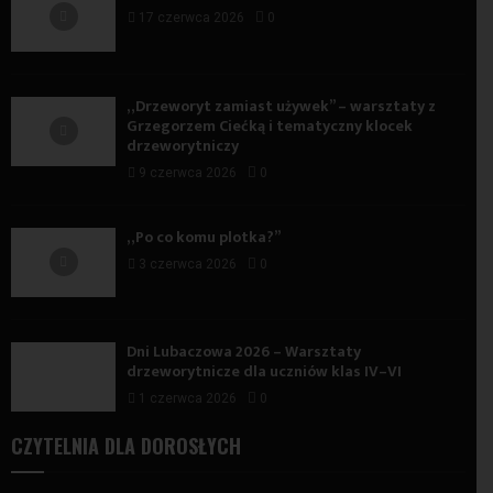
17 czerwca 2026
0
„Drzeworyt zamiast używek” – warsztaty z
Grzegorzem Ciećką i tematyczny klocek
drzeworytniczy
9 czerwca 2026
0
„Po co komu plotka?”
3 czerwca 2026
0
Dni Lubaczowa 2026 – Warsztaty
drzeworytnicze dla uczniów klas IV–VI
1 czerwca 2026
0
CZYTELNIA DLA DOROSŁYCH