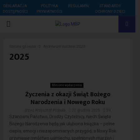
DEKLARACJA
POLITYKA
REGULAMIN
STANDARDY
DOSTĘPNOŚCI
PRYWATNOŚCI
OCHRONY DZIECI
PRIMARY
MENU
Strona główna
Archiwum roczne: 2025
2025
Minione wydarzenia
Życzenia z okazji Świąt Bożego
Narodzenia i Nowego Roku
przez
Krzysztof Probola
22 grudnia 2025
59
Szanowni Państwo, Drodzy Czytelnicy, niech Święta
Bożego Narodzenia będą jak ulubiona książka – pełne
ciepła, emocji i niezapomnianych przygód, a Nowy Rok
przyniesie mnóstwo uśmiechu, spełnionych marzeń i