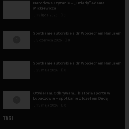
Narodowe Czytanie – „Dziady” Adama
Mickiewicza
13 lipca 2026
0
Spotkanie autorskie z dr. Wojciechem Hanusem
5 czerwca 2026
0
Spotkanie autorskie z dr. Wojciechem Hanusem
25 maja 2026
0
Otwieram. Odkrywam… historię sportu w
Lubaczowie – spotkanie z Józefem Dudą
15 maja 2026
0
TAGI