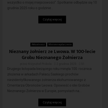
wszystko o mojej miejscowości”. Spotkanie odbędzie się 10
grudnia 2025 roku o godzinie...
Czytaj więcej
Aktualności
Minione wydarzenia
Nieznany żołnierz ze Lwowa. W 100-lecie
Grobu Nieznanego Żołnierza
przez
Krzysztof Probola
2 grudnia 2025
51
Drugiego listopada bieżącego roku minęła 100. rocznica
złożenia w arkadach Pałacu Saskiego prochów
niezidentyfikowanego żołnierza ekshumowanego z
Cmentarza Obrońców Lwowa. Opowieść o idei Grobów
Nieznanego Żołnierza w Europie, pomysłach na...
Czytaj więcej