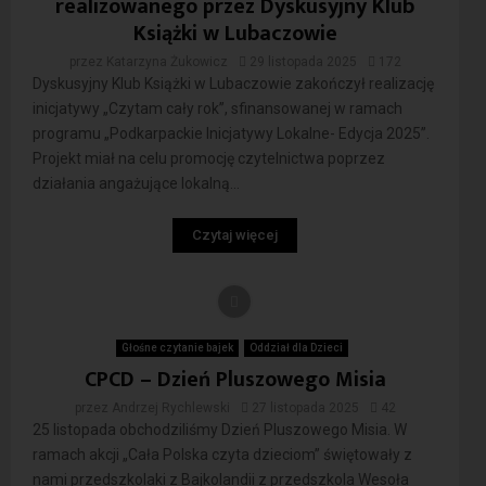
realizowanego przez Dyskusyjny Klub
Książki w Lubaczowie
przez
Katarzyna Żukowicz
29 listopada 2025
172
Dyskusyjny Klub Książki w Lubaczowie zakończył realizację
inicjatywy „Czytam cały rok”, sfinansowanej w ramach
programu „Podkarpackie Inicjatywy Lokalne- Edycja 2025”.
Projekt miał na celu promocję czytelnictwa poprzez
działania angażujące lokalną...
Czytaj więcej
Głośne czytanie bajek
Oddział dla Dzieci
CPCD – Dzień Pluszowego Misia
przez
Andrzej Rychlewski
27 listopada 2025
42
25 listopada obchodziliśmy Dzień Pluszowego Misia. W
ramach akcji „Cała Polska czyta dzieciom” świętowały z
nami przedszkolaki z Bajkolandii z przedszkola Wesoła