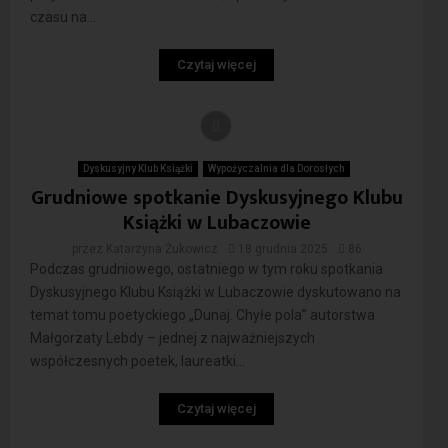
czasu na...
Czytaj więcej
Dyskusyjny Klub Książki
Wypożyczalnia dla Dorosłych
Grudniowe spotkanie Dyskusyjnego Klubu
Książki w Lubaczowie
przez
Katarzyna Żukowicz
18 grudnia 2025
86
Podczas grudniowego, ostatniego w tym roku spotkania
Dyskusyjnego Klubu Książki w Lubaczowie dyskutowano na
temat tomu poetyckiego „Dunaj. Chyłe pola” autorstwa
Małgorzaty Lebdy – jednej z najważniejszych
współczesnych poetek, laureatki...
Czytaj więcej