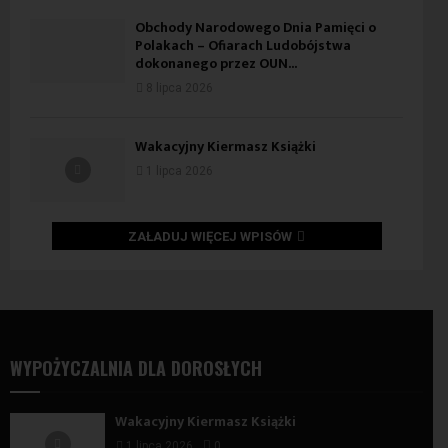
Obchody Narodowego Dnia Pamięci o
Polakach – Ofiarach Ludobójstwa
dokonanego przez OUN...
8 lipca 2026
Wakacyjny Kiermasz Książki
1 lipca 2026
ZAŁADUJ WIĘCEJ WPISÓW
WYPOŻYCZALNIA DLA DOROSŁYCH
Wakacyjny Kiermasz Książki
1 lipca 2026
0