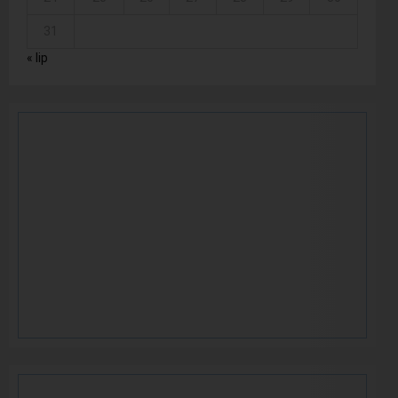
31
« lip