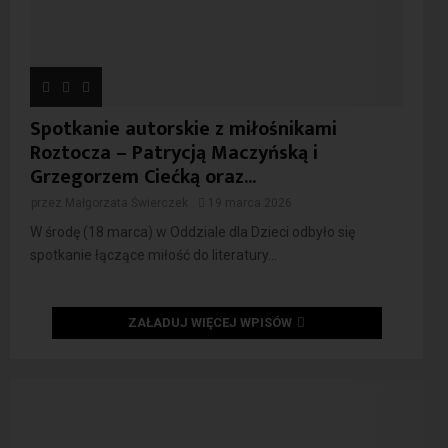
Spotkanie autorskie z miłośnikami
Roztocza – Patrycją Maczyńską i
Grzegorzem Ciećką oraz...
przez
Małgorzata Świerczek
19 marca 2026
W środę (18 marca) w Oddziale dla Dzieci odbyło się
spotkanie łączące miłość do literatury...
ZAŁADUJ WIĘCEJ WPISÓW