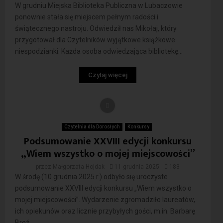
W grudniu Miejska Biblioteka Publiczna w Lubaczowie
ponownie stała się miejscem pełnym radości i
świątecznego nastroju. Odwiedził nas Mikołaj, który
przygotował dla Czytelników wyjątkowe książkowe
niespodzianki. Każda osoba odwiedzająca bibliotekę...
Czytaj więcej
Czytelnia dla Dorosłych
Konkursy
Podsumowanie XXVIII edycji konkursu
„Wiem wszystko o mojej miejscowości”
przez
Małgorzata Hojdak
11 grudnia 2025
183
W środę (10 grudnia 2025 r.) odbyło się uroczyste
podsumowanie XXVIII edycji konkursu „Wiem wszystko o
mojej miejscowości”. Wydarzenie zgromadziło laureatów,
ich opiekunów oraz licznie przybyłych gości, m.in. Barbarę
Broź...