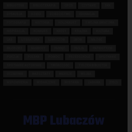
BIBLIOTEKA
BIBLIOTERAPIA
CPCD
CZYTANIE
DKK
DYSKUSJA
DZIECI
DZIEDZICTWO
EDUKACJA
FOTOGRAFIA
HISTORIA
HOLOKAUST
II WOJNA ŚWIATOWA
INSPIRACJA
KONKURS
KRESY
KSIĄŻKA
KULTURA
LAS
LITERATURA
LUBACZÓW
LWÓW
MIŁOŚĆ
MŁODZIEŻ
NAGRODY
PAMIĘĆ
PASJA
PATRIOTYZM
POEZJA
POLSKA
POMOC
PRZEDSZKOLE
SPOTKANIE
SPOTKANIE AUTORSKIE
TWÓRCZOŚĆ
TYDZIEŃ BIBLIOTEK
UCZNIOWIE
WARSZTATY
WIERSZE
WOJNA
WSPOMNIENIA
WYDARZENIE
WYSTAWA
ZABAWA
ŻYDZI
MBP Lubaczów