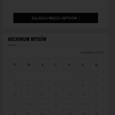
ZAŁADUJ WIĘCEJ WPISÓW
ARCHIWUM WPISÓW
sierpień 2026
P
W
Ś
C
P
S
N
1
2
3
4
5
6
7
8
9
10
11
12
13
14
15
16
17
18
19
20
21
22
23
24
25
26
27
28
29
30