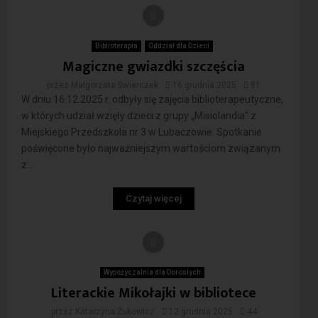
Biblioterapia
Oddział dla Dzieci
Magiczne gwiazdki szczęścia
przez
Małgorzata Świerczek
16 grudnia 2025
81
W dniu 16.12.2025 r. odbyły się zajęcia biblioterapeutyczne,
w których udział wzięły dzieci z grupy „Misiolandia” z
Miejskiego Przedszkola nr 3 w Lubaczowie. Spotkanie
poświęcone było najważniejszym wartościom związanym
z...
Czytaj więcej
Wypożyczalnia dla Dorosłych
Literackie Mikołajki w bibliotece
przez
Katarzyna Żukowicz
12 grudnia 2025
44