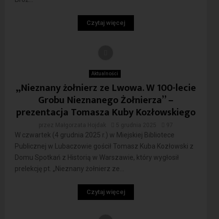
Czytaj więcej
Aktualności
„Nieznany żołnierz ze Lwowa. W 100-lecie
Grobu Nieznanego Żołnierza” –
prezentacja Tomasza Kuby Kozłowskiego
przez
Małgorzata Hojdak
5 grudnia 2025
97
W czwartek (4 grudnia 2025 r.) w Miejskiej Bibliotece
Publicznej w Lubaczowie gościł Tomasz Kuba Kozłowski z
Domu Spotkań z Historią w Warszawie, który wygłosił
prelekcję pt. „Nieznany żołnierz ze...
Czytaj więcej