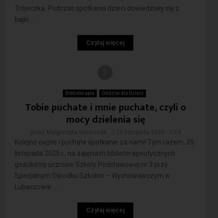
Trójeczka. Podczas spotkania dzieci dowiedziały się z
bajki...
Czytaj więcej
Biblioterapia
Oddział dla Dzieci
Tobie puchate i mnie puchate, czyli o
mocy dzielenia się
przez
Małgorzata Świerczek
25 listopada 2025
63
Kolejne ciepłe i puchate spotkanie za nami! Tym razem, 25
listopada 2025 r., na zajęciach biblioterapeutycznych
gościliśmy uczniów Szkoły Podstawowej nr 3 przy
Specjalnym Ośrodku Szkolno – Wychowawczym w
Lubaczowie....
Czytaj więcej