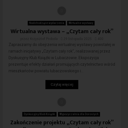
Nadchodzące wydarzenia
Wirtualne wystawy
Wirtualna wystawa – „Czytam cały rok”
przez
Krzysztof Probola
29 listopada 2025
400
Zapraszamy do obejrzenia wirtualnej wystawy powstałej w
ramach inicjatywy „Czytam cały rok”, realizowanej przez
Dyskusyjny Klub Książki w Lubaczowie. Ekspozycja
prezentuje efekty działań promujących czytelnictwo wśród
mieszkańców powiatu lubaczowskiego i...
Czytaj więcej
Dyskusyjny Klub Książki
Wypożyczalnia dla Dorosłych
Zakończenie projektu „Czytam cały rok”