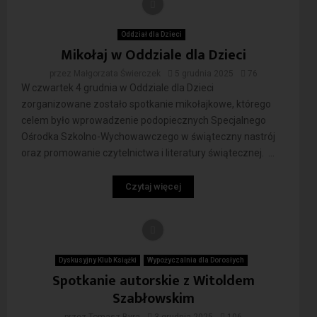
Oddział dla Dzieci
Mikołaj w Oddziale dla Dzieci
przez
Małgorzata Świerczek
5 grudnia 2025
76
W czwartek 4 grudnia w Oddziale dla Dzieci
zorganizowane zostało spotkanie mikołajkowe, którego
celem było wprowadzenie podopiecznych Specjalnego
Ośrodka Szkolno-Wychowawczego w świąteczny nastrój
oraz promowanie czytelnictwa i literatury świątecznej. ...
Czytaj więcej
Dyskusyjny Klub Książki
Wypożyczalnia dla Dorosłych
Spotkanie autorskie z Witoldem
Szabłowskim