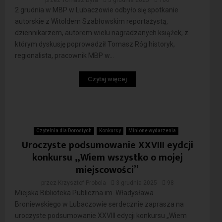
przez
Tomasz Byra
3 grudnia 2025
106
2 grudnia w MBP w Lubaczowie odbyło się spotkanie
autorskie z Witoldem Szabłowskim reportażystą,
dziennikarzem, autorem wielu nagradzanych książek, z
którym dyskusję poprowadził Tomasz Róg historyk,
regionalista, pracownik MBP w...
Czytaj więcej
Czytelnia dla Dorosłych
Konkursy
Minione wydarzenia
Uroczyste podsumowanie XXVIII eydcji
konkursu „Wiem wszystko o mojej
miejscowości”
przez
Krzysztof Probola
3 grudnia 2025
98
Miejska Biblioteka Publiczna im. Władysława
Broniewskiego w Lubaczowie serdecznie zaprasza na
uroczyste podsumowanie XXVIII edycji konkursu „Wiem