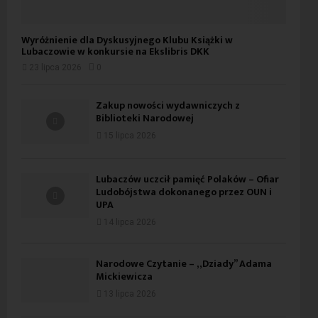
Wyróżnienie dla Dyskusyjnego Klubu Książki w
Lubaczowie w konkursie na Ekslibris DKK
23 lipca 2026
0
Zakup nowości wydawniczych z
Biblioteki Narodowej
15 lipca 2026
Lubaczów uczcił pamięć Polaków – Ofiar
Ludobójstwa dokonanego przez OUN i
UPA
14 lipca 2026
Narodowe Czytanie – „Dziady” Adama
Mickiewicza
13 lipca 2026