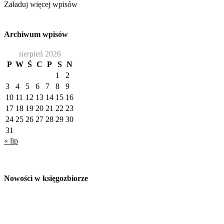
Załaduj więcej wpisów
Archiwum wpisów
sierpień 2026
P
W
Ś
C
P
S
N
1
2
3
4
5
6
7
8
9
10
11
12
13
14
15
16
17
18
19
20
21
22
23
24
25
26
27
28
29
30
31
« lip
Nowości w księgozbiorze