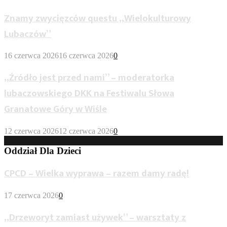
Znamy zwycięzców questu „Wielokulturowy
Lubaczów”
16 czerwca 2026
16 czerwca 2026
0
„Źródło jest przed nami” – moderatorka
lubaczowskiego DKK na Festiwalu Słowa
Granatowe Góry w Wiśle
12 czerwca 2026
12 czerwca 2026
0
Oddział Dla Dzieci
CPCD – Wielka wyprawa – razem damy radę!
17 czerwca 2026
0
„Drzeworyt zamiast używek” – warsztaty z