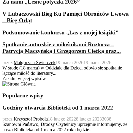
Za nami „Leśne potyczki 2026”
V Lubaczowski Bieg Ku Pamięci Obrońców Lwowa
– Bieg Orląt
Podsumowanie konkursu „Las z mojej książki”
Spotkanie autorskie z miłośnikami Roztocza –
Patrycją Maczyńską i Grzegorzem Ciećką oraz...
przez
Małgorzata Świerczek
19 marca 2026
19 marca 2026
W środę (18 marca) w Oddziale dla Dzieci odbyło się spotkanie
łączące miłość do literatury...
Załaduj więcej wpisów
Popularne wpisy
Godziny otwarcia Biblioteki od 1 marca 2022
przez
Krzysztof Probola
18 lutego 2022
8 lutego 2023
3038
Szanowni Państwo, Drodzy Czytelnicy uprzejmie informujemy, że
nasza Biblioteka od 1 marca 2022 roku będzie...