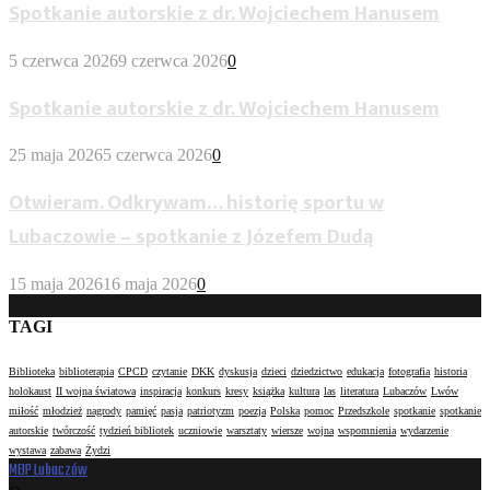
Spotkanie autorskie z dr. Wojciechem Hanusem
5 czerwca 2026
9 czerwca 2026
0
Spotkanie autorskie z dr. Wojciechem Hanusem
25 maja 2026
5 czerwca 2026
0
Otwieram. Odkrywam… historię sportu w
Lubaczowie – spotkanie z Józefem Dudą
15 maja 2026
16 maja 2026
0
TAGI
Biblioteka
biblioterapia
CPCD
czytanie
DKK
dyskusja
dzieci
dziedzictwo
edukacja
fotografia
historia
holokaust
II wojna światowa
inspiracja
konkurs
kresy
książka
kultura
las
literatura
Lubaczów
Lwów
miłość
młodzież
nagrody
pamięć
pasja
patriotyzm
poezja
Polska
pomoc
Przedszkole
spotkanie
spotkanie
autorskie
twórczość
tydzień bibliotek
uczniowie
warsztaty
wiersze
wojna
wspomnienia
wydarzenie
wystawa
zabawa
Żydzi
MBP Lubaczów