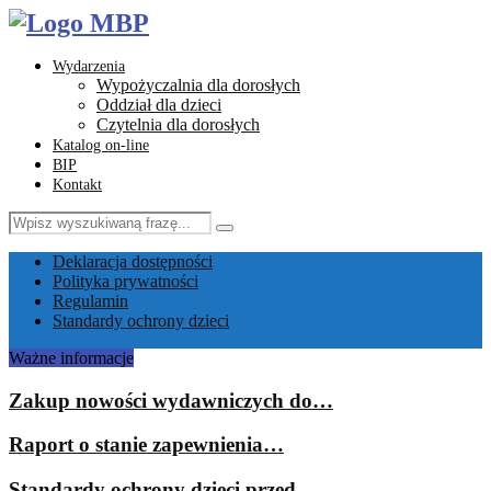
Wydarzenia
Wypożyczalnia dla dorosłych
Oddział dla dzieci
Czytelnia dla dorosłych
Katalog on-line
BIP
Kontakt
Search
Search
for:
Facebook
Instagram
Youtube
Email
Deklaracja dostępności
Polityka prywatności
Regulamin
Standardy ochrony dzieci
Ważne informacje
Zakup nowości wydawniczych do…
Raport o stanie zapewnienia…
Standardy ochrony dzieci przed…