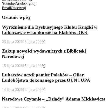
Youtube
Zasubskrybuj
Email
Obserwuj
Ostatnie wpisy
Wyróżnienie dla Dyskusyjnego Klubu Książki w
Lubaczowie w konkursie na Ekslibris DKK
23 lipca 2026
23 lipca 2026
0
Zakup nowości wydawniczych z Biblioteki
Narodowej
15 lipca 2026
15 lipca 2026
0
Lubaczów uczcił pamięć Polaków – Ofiar
Ludobójstwa dokonanego przez OUN i UPA
14 lipca 2026
14 lipca 2026
0
Narodowe Czytanie – „Dziady” Adama Mickiewicza