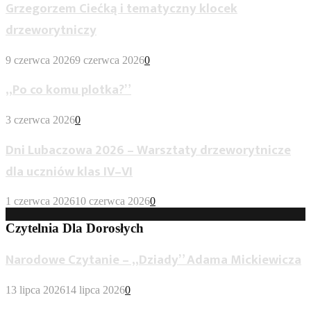
Grzegorzem Ciećką i tematyczny klocek
drzeworytniczy
9 czerwca 2026
9 czerwca 2026
0
„Po co komu plotka?”
3 czerwca 2026
0
Dni Lubaczowa 2026 – Warsztaty drzeworytnicze
dla uczniów klas IV–VI
1 czerwca 2026
10 czerwca 2026
0
Czytelnia Dla Dorosłych
Narodowe Czytanie – „Dziady” Adama Mickiewicza
13 lipca 2026
14 lipca 2026
0