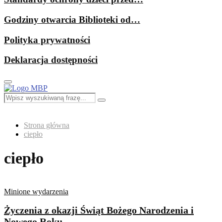
Godziny otwarcia Biblioteki od…
Polityka prywatności
Deklaracja dostępności
Primary
Menu
Search
Search
for:
Strona główna
ciepło
ciepło
Minione wydarzenia
Życzenia z okazji Świąt Bożego Narodzenia i
Nowego Roku