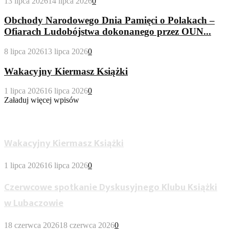
13 lipca 2026
14 lipca 2026
0
Obchody Narodowego Dnia Pamięci o Polakach –
Ofiarach Ludobójstwa dokonanego przez OUN...
8 lipca 2026
13 lipca 2026
0
Wakacyjny Kiermasz Książki
1 lipca 2026
16 lipca 2026
0
Załaduj więcej wpisów
Wypożyczalnia Dla Dorosłych
Wakacyjny Kiermasz Książki
1 lipca 2026
16 lipca 2026
0
Czerwcowe spotkanie Dyskusyjnego Klubu Książki
w Lubaczowie
18 czerwca 2026
18 czerwca 2026
0