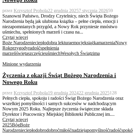
przez
Krzysztof Probola
22 grudnia 2025
7 stycznia 2026
59
Szanowni Państwo, Drodzy Czytelnicy, niech Święta Bożego
Narodzenia będą jak ulubiona książka – pełne ciepła, emocji i
niezapomnianych przygód, a Nowy Rok przyniesie mnóstwo
uśmiechu, spełnionych marzeń i czasu na...
Czytaj więcej
Boże Narodzenie
ciepło
dobra lektura
emocje
książka
marzenia
Nowy
Rok
przygody
radość
spełnienia
marzeń
święta
szczęście
uśmiech
Wesołych Świąt
zima
Minione wydarzenia
Życzenia z okazji Świąt Bożego Narodzenia i
Nowego Roku
przez
Krzysztof Probola
19 grudnia 2024
22 grudnia 2025
128
Pełnych ciepła, spokoju i radości Świąt Bożego Narodzenia oraz
wszelkiej pomyślności i samych sukcesów w nadchodzącym
Nowym 2025 Roku. Najlepsze życzenia świąteczne składa
Dyrektor i Pracownicy Miejskiej Biblioteki Publicznej im....
Czytaj więcej
2025
Bóg
Boże
Narodzenie
ciepło
dobro
dobroć
miłość
nadzieja
pomyślność
radość
spokó