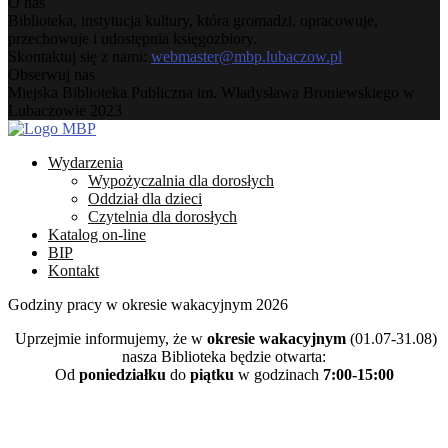
O nas
Biblioteka, instytucja kultury, która gromadzi, opracowuje,
przechowuje i udostępnia księgozbiory.
Skontaktuj się z nami:
webmaster@mbp.lubaczow.pl
Obserwuj nas
Facebook
Instagram
Youtube
Email
Miejska Biblioteka Publiczna im. Władysława Broniewskiego w
Lubaczowie 2023
Facebook
Instagram
Youtube
Email
Wydarzenia
Wypożyczalnia dla dorosłych
Oddział dla dzieci
Czytelnia dla dorosłych
Katalog on-line
BIP
Kontakt
Godziny pracy w okresie wakacyjnym 2026
Uprzejmie informujemy, że w
okresie wakacyjnym
(01.07-31.08)
nasza Biblioteka będzie otwarta:
Od
poniedziałku
do
piątku
w godzinach
7:00-15:00