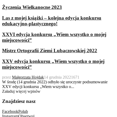
Życzenia Wielkanocne 2023
Las z mojej książki – kolejna edycja konkursu
edukacyjno-plastycznego!
XXVI edycja konkursu „Wiem wszystko o mojej
miejscowości”
Mistrz Ortografii Ziemi Lubaczowskiej 2022
XXV edycja konkursu „Wiem wszystko o mojej
miejscowości”
przez
Małgorzata Hojdak
14 grudnia 2022
1671
W środę (14 grudnia 2022) odbyło się uroczyste podsumowanie
XXV edycji konkursu „Wiem wszystko o...
Załaduj więcej wpisów
Znajdziesz nasz
Facebook
Polub
Instagram
Obserwuj