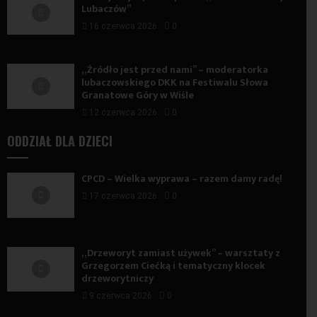
Lubaczów”
16 czerwca 2026
0
„Źródło jest przed nami” – moderatorka
lubaczowskiego DKK na Festiwalu Słowa
Granatowe Góry w Wiśle
12 czerwca 2026
0
ODDZIAŁ DLA DZIECI
CPCD – Wielka wyprawa – razem damy radę!
17 czerwca 2026
0
„Drzeworyt zamiast używek” – warsztaty z
Grzegorzem Ciećką i tematyczny klocek
drzeworytniczy
9 czerwca 2026
0