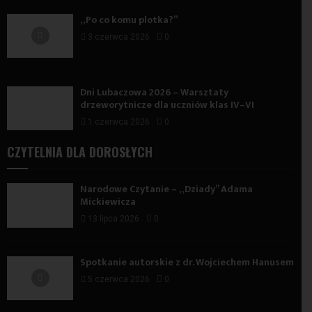
„Po co komu plotka?”
3 czerwca 2026
0
Dni Lubaczowa 2026 – Warsztaty
drzeworytnicze dla uczniów klas IV–VI
1 czerwca 2026
0
CZYTELNIA DLA DOROSŁYCH
Narodowe Czytanie – „Dziady” Adama
Mickiewicza
13 lipca 2026
0
Spotkanie autorskie z dr. Wojciechem Hanusem
5 czerwca 2026
0