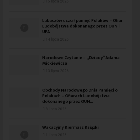
15 lipca 2026
Lubaczów uczcił pamięć Polaków – Ofiar
Ludobójstwa dokonanego przez OUN i
UPA
14 lipca 2026
Narodowe Czytanie – „Dziady” Adama
Mickiewicza
13 lipca 2026
Obchody Narodowego Dnia Pamięci o
Polakach – Ofiarach Ludobójstwa
dokonanego przez OUN...
8 lipca 2026
Wakacyjny Kiermasz Książki
1 lipca 2026