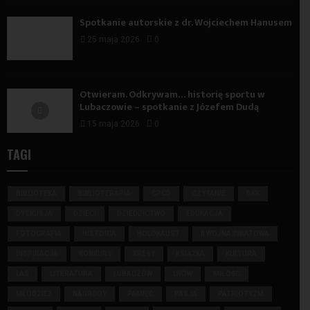
Spotkanie autorskie z dr. Wojciechem Hanusem
25 maja 2026
0
Otwieram. Odkrywam… historię sportu w
Lubaczowie – spotkanie z Józefem Dudą
15 maja 2026
0
TAGI
BIBLIOTEKA
BIBLIOTERAPIA
CPCD
CZYTANIE
DKK
DYSKUSJA
DZIECI
DZIEDZICTWO
EDUKACJA
FOTOGRAFIA
HISTORIA
HOLOKAUST
II WOJNA ŚWIATOWA
INSPIRACJA
KONKURS
KRESY
KSIĄŻKA
KULTURA
LAS
LITERATURA
LUBACZÓW
LWÓW
MIŁOŚĆ
MŁODZIEŻ
NAGRODY
PAMIĘĆ
PASJA
PATRIOTYZM