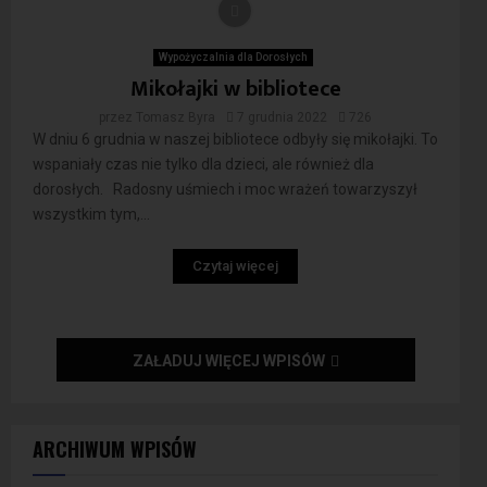
Wypożyczalnia dla Dorosłych
Mikołajki w bibliotece
przez
Tomasz Byra
7 grudnia 2022
726
W dniu 6 grudnia w naszej bibliotece odbyły się mikołajki. To
wspaniały czas nie tylko dla dzieci, ale również dla
dorosłych. Radosny uśmiech i moc wrażeń towarzyszył
wszystkim tym,...
Czytaj więcej
ZAŁADUJ WIĘCEJ WPISÓW
ARCHIWUM WPISÓW