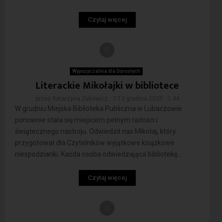
Czytaj więcej
Wypożyczalnia dla Dorosłych
Literackie Mikołajki w bibliotece
przez
Katarzyna Żukowicz
12 grudnia 2025
44
W grudniu Miejska Biblioteka Publiczna w Lubaczowie
ponownie stała się miejscem pełnym radości i
świątecznego nastroju. Odwiedził nas Mikołaj, który
przygotował dla Czytelników wyjątkowe książkowe
niespodzianki. Każda osoba odwiedzająca bibliotekę...
Czytaj więcej