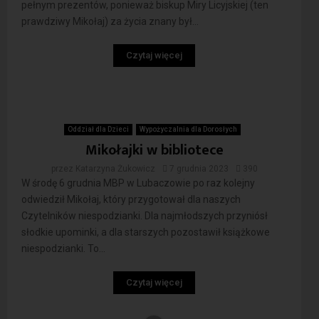
pełnym prezentów, ponieważ biskup Miry Licyjskiej (ten
prawdziwy Mikołaj) za życia znany był...
Czytaj więcej
Oddział dla Dzieci
Wypożyczalnia dla Dorosłych
Mikołajki w bibliotece
przez
Katarzyna Żukowicz
7 grudnia 2023
390
W środę 6 grudnia MBP w Lubaczowie po raz kolejny
odwiedził Mikołaj, który przygotował dla naszych
Czytelników niespodzianki. Dla najmłodszych przyniósł
słodkie upominki, a dla starszych pozostawił książkowe
niespodzianki. To...
Czytaj więcej