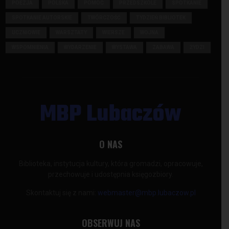
POEZJA
POLSKA
POMOC
PRZEDSZKOLE
SPOTKANIE
SPOTKANIE AUTORSKIE
TWÓRCZOŚĆ
TYDZIEŃ BIBLIOTEK
UCZNIOWIE
WARSZTATY
WIERSZE
WOJNA
WSPOMNIENIA
WYDARZENIE
WYSTAWA
ZABAWA
ŻYDZI
MBP Lubaczów
O NAS
Biblioteka, instytucja kultury, która gromadzi, opracowuje,
przechowuje i udostępnia księgozbiory.
Skontaktuj się z nami:
webmaster@mbp.lubaczow.pl
OBSERWUJ NAS