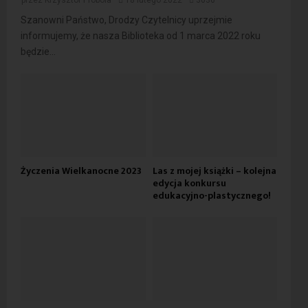
przez
Krzysztof Probola
18 lutego 2022
3036
Szanowni Państwo, Drodzy Czytelnicy uprzejmie
informujemy, że nasza Biblioteka od 1 marca 2022 roku
będzie...
Życzenia Wielkanocne 2023
Las z mojej książki – kolejna
edycja konkursu
edukacyjno-plastycznego!