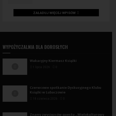
ZAŁADUJ WIĘCEJ WPISÓW
WYPOŻYCZALNIA DLA DOROSŁYCH
Wakacyjny Kiermasz Książki
1 lipca 2026
0
Czerwcowe spotkanie Dyskusyjnego Klubu
Książki w Lubaczowie
18 czerwca 2026
0
Znamy zwycięzców questu „Wielokulturowy