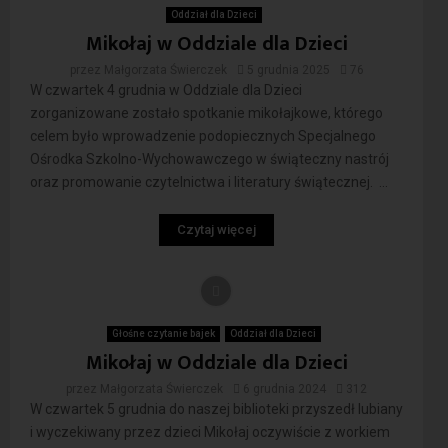
Oddział dla Dzieci
Mikołaj w Oddziale dla Dzieci
przez
Małgorzata Świerczek
5 grudnia 2025
76
W czwartek 4 grudnia w Oddziale dla Dzieci
zorganizowane zostało spotkanie mikołajkowe, którego
celem było wprowadzenie podopiecznych Specjalnego
Ośrodka Szkolno-Wychowawczego w świąteczny nastrój
oraz promowanie czytelnictwa i literatury świątecznej. ...
Czytaj więcej
Głośne czytanie bajek
Oddział dla Dzieci
Mikołaj w Oddziale dla Dzieci
przez
Małgorzata Świerczek
6 grudnia 2024
312
W czwartek 5 grudnia do naszej biblioteki przyszedł lubiany
i wyczekiwany przez dzieci Mikołaj oczywiście z workiem