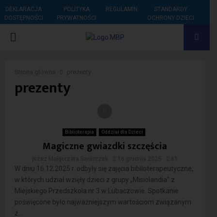
DEKLARACJA
POLITYKA
REGULAMIN
STANDARDY
DOSTĘPNOŚCI
PRYWATNOŚCI
OCHRONY DZIECI
PRIMARY
MENU
Strona główna
prezenty
prezenty
Biblioterapia
Oddział dla Dzieci
Magiczne gwiazdki szczęścia
przez
Małgorzata Świerczek
16 grudnia 2025
81
W dniu 16.12.2025 r. odbyły się zajęcia biblioterapeutyczne,
w których udział wzięły dzieci z grupy „Misiolandia” z
Miejskiego Przedszkola nr 3 w Lubaczowie. Spotkanie
poświęcone było najważniejszym wartościom związanym
z...