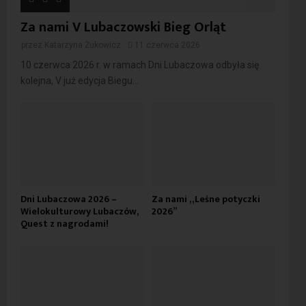
Za nami V Lubaczowski Bieg Orląt
przez
Katarzyna Żukowicz
11 czerwca 2026
10 czerwca 2026 r. w ramach Dni Lubaczowa odbyła się
kolejna, V już edycja Biegu...
Dni Lubaczowa 2026 –
Za nami „Leśne potyczki
Wielokulturowy Lubaczów,
2026”
Quest z nagrodami!