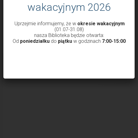
wakacyjnym 2026
przez
Małgorzata Świerczek
19 marca 2026
W środę (18 marca) w Oddziale dla Dzieci odbyło się
spotkanie łączące miłość do literatury...
Uprzejmie informujemy, że w
okresie wakacyjnym
(01.07-31.08)
nasza Biblioteka będzie otwarta:
Od
poniedziałku
do
piątku
w godzinach
7:00-15:00
ZAŁADUJ WIĘCEJ WPISÓW