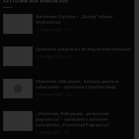
CZYTELNIA DLA DOROSŁYCH
Narodowe Czytanie – „Dziady” Adama
Mickiewicza
13 lipca 2026
0
Spotkanie autorskie z dr. Wojciechem Hanusem
25 maja 2026
0
Otwieram. Odkrywam… historię sportu w
Lubaczowie – spotkanie z Józefem Dudą
15 maja 2026
0
„Otwieram. Odkrywam… przestrzeń
pogranicza” – spotkanie z autorami
czasopisma „Przestrzeń Pogranicza”
9 maja 2026
0