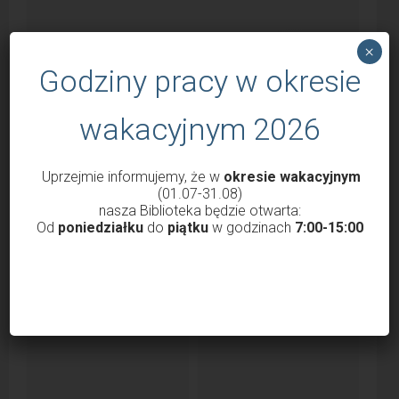
×
Godziny pracy w okresie
wakacyjnym 2026
Godziny otwarcia Biblioteki od 1 marca
2022
Uprzejmie informujemy, że w
okresie wakacyjnym
(01.07-31.08)
przez
Krzysztof Probola
18 lutego 2022
3038
nasza Biblioteka będzie otwarta:
Od
poniedziałku
do
piątku
w godzinach
7:00-15:00
Szanowni Państwo, Drodzy Czytelnicy uprzejmie
informujemy, że nasza Biblioteka od 1 marca 2022 roku
będzie...