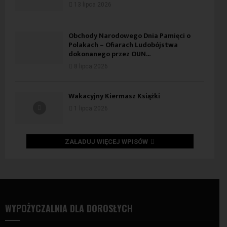
13 lipca 2026
Obchody Narodowego Dnia Pamięci o
Polakach – Ofiarach Ludobójstwa
dokonanego przez OUN...
8 lipca 2026
Wakacyjny Kiermasz Książki
1 lipca 2026
ZAŁADUJ WIĘCEJ WPISÓW
WYPOŻYCZALNIA DLA DOROSŁYCH