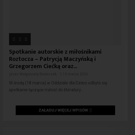
Spotkanie autorskie z miłośnikami
Roztocza – Patrycją Maczyńską i
Grzegorzem Ciećką oraz...
przez
Małgorzata Świerczek
19 marca 2026
W środę (18 marca) w Oddziale dla Dzieci odbyło się
spotkanie łączące miłość do literatury...
ZAŁADUJ WIĘCEJ WPISÓW