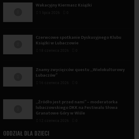
Wakacyjny Kiermasz Książki
1 lipca 2026
0
Czerwcowe spotkanie Dyskusyjnego Klubu
Książki w Lubaczowie
18 czerwca 2026
0
Znamy zwycięzców questu „Wielokulturowy
Lubaczów”
16 czerwca 2026
0
„Źródło jest przed nami” – moderatorka
lubaczowskiego DKK na Festiwalu Słowa
Granatowe Góry w Wiśle
12 czerwca 2026
0
ODDZIAŁ DLA DZIECI