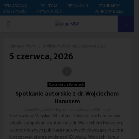
DEKLARACJA
POLITYKA
REGULAMIN
STANDARDY
DOSTĘPNOŚCI
PRYWATNOŚCI
OCHRONY DZIECI
PRIMARY
MENU
Strona główna
Archiwum dzienne: 5 czerwca 2026
5 czerwca, 2026
Czytelnia dla Dorosłych
Spotkanie autorskie z dr. Wojciechem
Hanusem
przez
Małgorzata Hojdak
5 czerwca 2026
89
3 czerwca w Miejskiej Bibliotece Publicznej w Lubaczowie
odbyło się spotkanie autorskie z dr. Wojciechem Hanusem,
autorem licznych publikacji naukowych dotyczących ziemi
lubaczowskiej oraz wydarzeń XX wieku. Wojciech Hanus