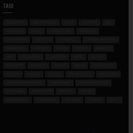
TAGI
BIBLIOTEKA
BIBLIOTERAPIA
CPCD
CZYTANIE
DKK
DYSKUSJA
DZIECI
DZIEDZICTWO
EDUKACJA
FOTOGRAFIA
HISTORIA
HOLOKAUST
II WOJNA ŚWIATOWA
INSPIRACJA
KONKURS
KRESY
KSIĄŻKA
KULTURA
LAS
LITERATURA
LUBACZÓW
LWÓW
MIŁOŚĆ
MŁODZIEŻ
NAGRODY
PAMIĘĆ
PASJA
PATRIOTYZM
POEZJA
POLSKA
POMOC
PRZEDSZKOLE
SPOTKANIE
SPOTKANIE AUTORSKIE
TWÓRCZOŚĆ
TYDZIEŃ BIBLIOTEK
UCZNIOWIE
WARSZTATY
WIERSZE
WOJNA
WSPOMNIENIA
WYDARZENIE
WYSTAWA
ZABAWA
ŻYDZI