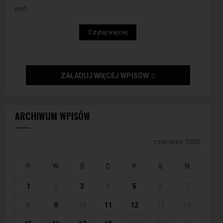
jest...
Czytaj więcej
ZAŁADUJ WIĘCEJ WPISÓW
ARCHIWUM WPISÓW
czerwiec 2026
P
W
Ś
C
P
S
N
1
2
3
4
5
6
7
8
9
10
11
12
13
14