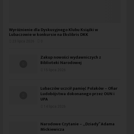
Wyróżnienie dla Dyskusyjnego Klubu Książki w
Lubaczowie w konkursie na Ekslibris DKK
23 lipca 2026
0
Zakup nowości wydawniczych z
Biblioteki Narodowej
15 lipca 2026
Lubaczów uczcił pamięć Polaków – Ofiar
Ludobójstwa dokonanego przez OUN i
UPA
14 lipca 2026
Narodowe Czytanie – „Dziady” Adama
Mickiewicza