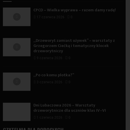
CPCD – Wielka wyprawa – razem damy radę!
17 czerwca 2026
0
„Drzeworyt zamiast używek” – warsztaty z
Grzegorzem Ciećką i tematyczny klocek
drzeworytniczy
9 czerwca 2026
0
„Po co komu plotka?”
3 czerwca 2026
0
Dni Lubaczowa 2026 – Warsztaty
drzeworytnicze dla uczniów klas IV–VI
1 czerwca 2026
0