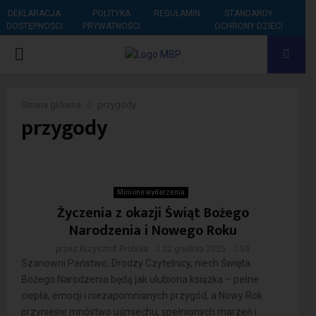
DEKLARACJA
POLITYKA
REGULAMIN
STANDARDY
DOSTĘPNOŚCI
PRYWATNOŚCI
OCHRONY DZIECI
PRIMARY
MENU
Strona główna
przygody
przygody
Minione wydarzenia
Życzenia z okazji Świąt Bożego
Narodzenia i Nowego Roku
przez
Krzysztof Probola
22 grudnia 2025
59
Szanowni Państwo, Drodzy Czytelnicy, niech Święta
Bożego Narodzenia będą jak ulubiona książka – pełne
ciepła, emocji i niezapomnianych przygód, a Nowy Rok
przyniesie mnóstwo uśmiechu, spełnionych marzeń i