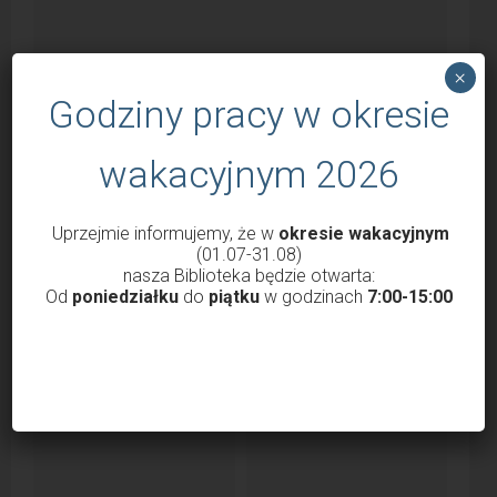
×
Godziny pracy w okresie
wakacyjnym 2026
Uprzejmie informujemy, że w
okresie wakacyjnym
Godziny otwarcia Biblioteki od 1 marca
(01.07-31.08)
2022
nasza Biblioteka będzie otwarta:
Od
poniedziałku
do
piątku
w godzinach
7:00-15:00
przez
Krzysztof Probola
18 lutego 2022
3038
Szanowni Państwo, Drodzy Czytelnicy uprzejmie
informujemy, że nasza Biblioteka od 1 marca 2022 roku
będzie...