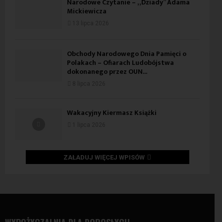
Narodowe Czytanie – „Dziady” Adama
Mickiewicza
13 lipca 2026
Obchody Narodowego Dnia Pamięci o
Polakach – Ofiarach Ludobójstwa
dokonanego przez OUN...
8 lipca 2026
Wakacyjny Kiermasz Książki
1 lipca 2026
ZAŁADUJ WIĘCEJ WPISÓW