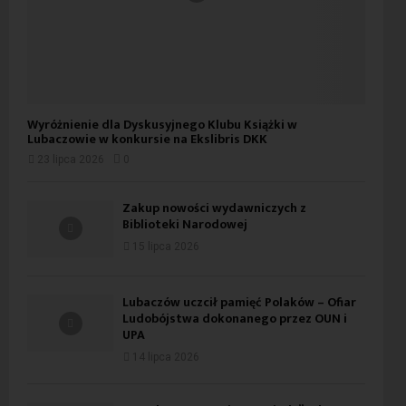
Wyróżnienie dla Dyskusyjnego Klubu Książki w
Lubaczowie w konkursie na Ekslibris DKK
23 lipca 2026
0
Zakup nowości wydawniczych z
Biblioteki Narodowej
15 lipca 2026
Lubaczów uczcił pamięć Polaków – Ofiar
Ludobójstwa dokonanego przez OUN i
UPA
14 lipca 2026