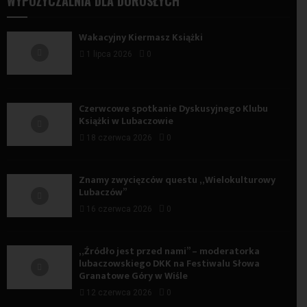
WYPOŻYCZALNIA DLA DOROSŁYCH
Wakacyjny Kiermasz Książki
1 lipca 2026
0
Czerwcowe spotkanie Dyskusyjnego Klubu
Książki w Lubaczowie
18 czerwca 2026
0
Znamy zwycięzców questu „Wielokulturowy
Lubaczów”
16 czerwca 2026
0
„Źródło jest przed nami” – moderatorka
lubaczowskiego DKK na Festiwalu Słowa
Granatowe Góry w Wiśle
12 czerwca 2026
0