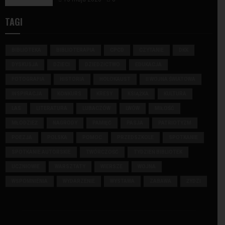
TAGI
BIBLIOTEKA
BIBLIOTERAPIA
CPCD
CZYTANIE
DKK
DYSKUSJA
DZIECI
DZIEDZICTWO
EDUKACJA
FOTOGRAFIA
HISTORIA
HOLOKAUST
II WOJNA ŚWIATOWA
INSPIRACJA
KONKURS
KRESY
KSIĄŻKA
KULTURA
LAS
LITERATURA
LUBACZÓW
LWÓW
MIŁOŚĆ
MŁODZIEŻ
NAGRODY
PAMIĘĆ
PASJA
PATRIOTYZM
POEZJA
POLSKA
POMOC
PRZEDSZKOLE
SPOTKANIE
SPOTKANIE AUTORSKIE
TWÓRCZOŚĆ
TYDZIEŃ BIBLIOTEK
UCZNIOWIE
WARSZTATY
WIERSZE
WOJNA
WSPOMNIENIA
WYDARZENIE
WYSTAWA
ZABAWA
ŻYDZI