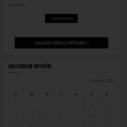
czasu na...
Czytaj więcej
ZAŁADUJ WIĘCEJ WPISÓW
ARCHIWUM WPISÓW
sierpień 2026
P
W
Ś
C
P
S
N
1
2
3
4
5
6
7
8
9