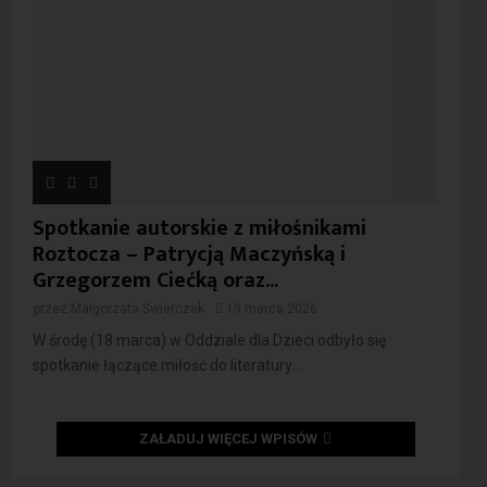
Spotkanie autorskie z miłośnikami
Roztocza – Patrycją Maczyńską i
Grzegorzem Ciećką oraz...
przez
Małgorzata Świerczek
19 marca 2026
W środę (18 marca) w Oddziale dla Dzieci odbyło się
spotkanie łączące miłość do literatury...
ZAŁADUJ WIĘCEJ WPISÓW