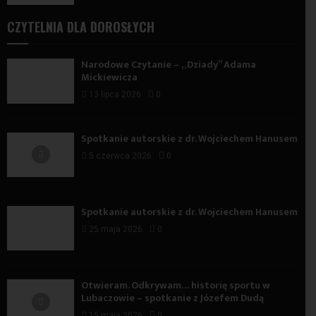
CZYTELNIA DLA DOROSŁYCH
Narodowe Czytanie – „Dziady” Adama
Mickiewicza
13 lipca 2026
0
Spotkanie autorskie z dr. Wojciechem Hanusem
5 czerwca 2026
0
Spotkanie autorskie z dr. Wojciechem Hanusem
25 maja 2026
0
Otwieram. Odkrywam… historię sportu w
Lubaczowie – spotkanie z Józefem Dudą
15 maja 2026
0