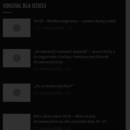
ODDZIAŁ DLA DZIECI
CPCD – Wielka wyprawa – razem damy radę!
17 czerwca 2026
0
„Drzeworyt zamiast używek” – warsztaty z
Grzegorzem Ciećką i tematyczny klocek
drzeworytniczy
9 czerwca 2026
0
„Po co komu plotka?”
3 czerwca 2026
0
Dni Lubaczowa 2026 – Warsztaty
drzeworytnicze dla uczniów klas IV–VI
1 czerwca 2026
0