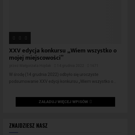
XXV edycja konkursu „Wiem wszystko o
mojej miejscowości”
przez
Małgorzata Hojdak
14 grudnia 2022
1671
W środę (14 grudnia 2022) odbyło się uroczyste
podsumowanie XXV edycji konkursu „Wiem wszystko o...
ZAŁADUJ WIĘCEJ WPISÓW
ZNAJDZIESZ NASZ