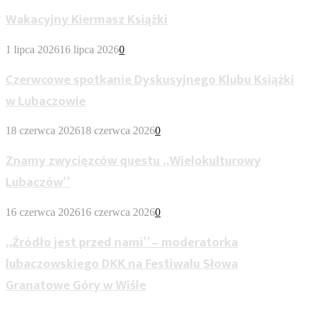
Wakacyjny Kiermasz Książki
1 lipca 2026
16 lipca 2026
0
Czerwcowe spotkanie Dyskusyjnego Klubu Książki
w Lubaczowie
18 czerwca 2026
18 czerwca 2026
0
Znamy zwycięzców questu „Wielokulturowy
Lubaczów”
16 czerwca 2026
16 czerwca 2026
0
„Źródło jest przed nami” – moderatorka
lubaczowskiego DKK na Festiwalu Słowa
Granatowe Góry w Wiśle