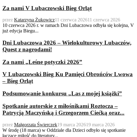
Za nami V Lubaczowski Bieg Orląt
przez
Katarzyna Żukowicz
11 czerwca 2026
11 czerwca 2026
10 czerwca 2026 r. w ramach Dni Lubaczowa odbyła się kolejna, V
już edycja Biegu...
Dni Lubaczowa 2026 – Wielokulturowy Lubaczów,
Quest z nagrodami!
Za nami „Leśne potyczki 2026”
V Lubaczowski Bieg Ku Pamięci Obrońców Lwowa
– Bieg Orląt
Podsumowanie konkursu „Las z mojej książki”
Spotkanie autorskie z miłośnikami Roztocza –
Patrycją Maczyńską i Grzegorzem Ciećką oraz...
przez
Małgorzata Świerczek
19 marca 2026
19 marca 2026
W środę (18 marca) w Oddziale dla Dzieci odbyło się spotkanie
łączące miłość do literatury...