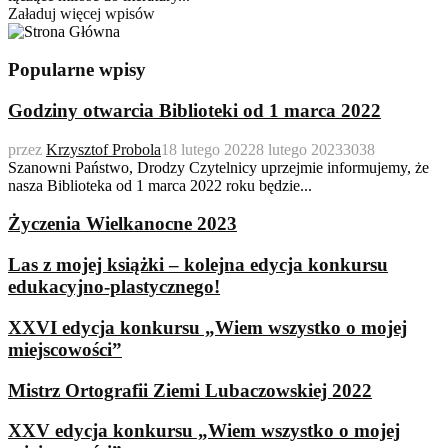
Załaduj więcej wpisów
Popularne wpisy
Godziny otwarcia Biblioteki od 1 marca 2022
przez
Krzysztof Probola
18 lutego 2022
8 lutego 2023
3038
Szanowni Państwo, Drodzy Czytelnicy uprzejmie informujemy, że
nasza Biblioteka od 1 marca 2022 roku będzie...
Życzenia Wielkanocne 2023
Las z mojej książki – kolejna edycja konkursu
edukacyjno-plastycznego!
XXVI edycja konkursu „Wiem wszystko o mojej
miejscowości”
Mistrz Ortografii Ziemi Lubaczowskiej 2022
XXV edycja konkursu „Wiem wszystko o mojej