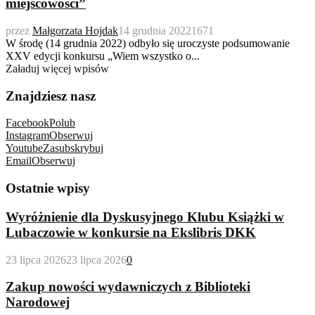
miejscowości”
przez
Małgorzata Hojdak
14 grudnia 2022
1671
W środę (14 grudnia 2022) odbyło się uroczyste podsumowanie
XXV edycji konkursu „Wiem wszystko o...
Załaduj więcej wpisów
Znajdziesz nasz
Facebook
Polub
Instagram
Obserwuj
Youtube
Zasubskrybuj
Email
Obserwuj
Ostatnie wpisy
Wyróżnienie dla Dyskusyjnego Klubu Książki w
Lubaczowie w konkursie na Ekslibris DKK
23 lipca 2026
23 lipca 2026
0
Zakup nowości wydawniczych z Biblioteki
Narodowej