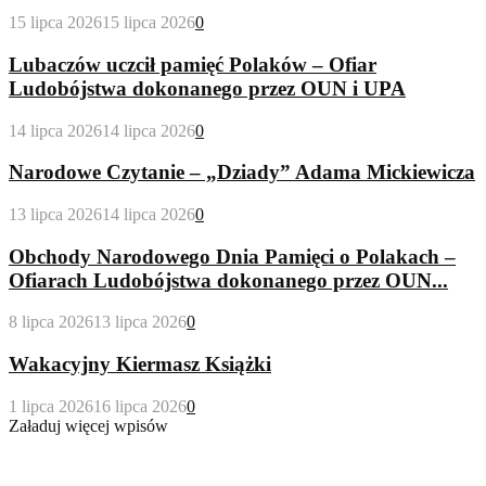
15 lipca 2026
15 lipca 2026
0
Lubaczów uczcił pamięć Polaków – Ofiar
Ludobójstwa dokonanego przez OUN i UPA
14 lipca 2026
14 lipca 2026
0
Narodowe Czytanie – „Dziady” Adama Mickiewicza
13 lipca 2026
14 lipca 2026
0
Obchody Narodowego Dnia Pamięci o Polakach –
Ofiarach Ludobójstwa dokonanego przez OUN...
8 lipca 2026
13 lipca 2026
0
Wakacyjny Kiermasz Książki
1 lipca 2026
16 lipca 2026
0
Załaduj więcej wpisów
Wypożyczalnia Dla Dorosłych