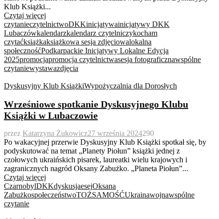
Klub Książki...
Czytaj więcej
czytanie
czytelnictwo
DKK
inicjatywa
inicjatywy DKK
Lubaczów
kalendarz
kalendarz czytelniczy
kocham
czytać
książka
książkowa sesja zdjęciowa
lokalna
społeczność
Podkarpackie Inicjatywy Lokalne Edycja
2025
promocja
promocja czytelnictwa
sesja fotograficzna
wspólne
czytanie
wystawa
zdjęcia
Dyskusyjny Klub Książki
Wypożyczalnia dla Dorosłych
Wrześniowe spotkanie Dyskusyjnego Klubu
Książki w Lubaczowie
przez
Katarzyna Żukowicz
27 września 2024
290
Po wakacyjnej przerwie Dyskusyjny Klub Książki spotkał się, by
podyskutować na temat „Planety Piołun” książki jednej z
czołowych ukraińskich pisarek, laureatki wielu krajowych i
zagranicznych nagród Oksany Zabużko. „Planeta Piołun”...
Czytaj więcej
Czarnobyl
DKK
dyskusja
esej
Oksana
Zabużko
społeczeństwo
TOŻSAMOŚĆ
Ukraina
wojna
wspólne
czytanie