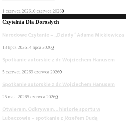
1 czerwca 2026
10 czerwca 2026
0
Czytelnia Dla Dorosłych
Narodowe Czytanie – „Dziady” Adama Mickiewicza
13 lipca 2026
14 lipca 2026
0
Spotkanie autorskie z dr. Wojciechem Hanusem
5 czerwca 2026
9 czerwca 2026
0
Spotkanie autorskie z dr. Wojciechem Hanusem
25 maja 2026
5 czerwca 2026
0
Otwieram. Odkrywam… historię sportu w
Lubaczowie – spotkanie z Józefem Dudą