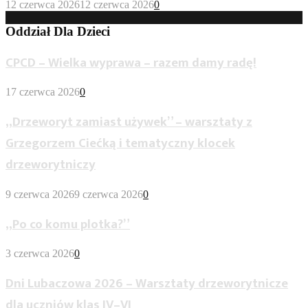
12 czerwca 2026
12 czerwca 2026
0
Oddział Dla Dzieci
CPCD – Wielka wyprawa – razem damy radę!
17 czerwca 2026
0
„Drzeworyt zamiast używek” – warsztaty z
Grzegorzem Ciećką i tematyczny klocek
drzeworytniczy
9 czerwca 2026
9 czerwca 2026
0
„Po co komu plotka?”
3 czerwca 2026
0
Dni Lubaczowa 2026 – Warsztaty drzeworytnicze
dla uczniów klas IV–VI