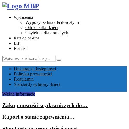
Wydarzenia
Wypożyczalnia dla dorosłych
Oddział dla dzieci
Czytelnia dla dorosłych
Katalog on-line
BIP
Kontakt
Search
Search
for:
Facebook
Instagram
Youtube
Email
Deklaracja dostępności
Polityka prywatności
Regulamin
Standardy ochrony dzieci
Ważne informacje
Zakup nowości wydawniczych do…
Raport o stanie zapewnienia…
Standardy ochrony dzieci przed…