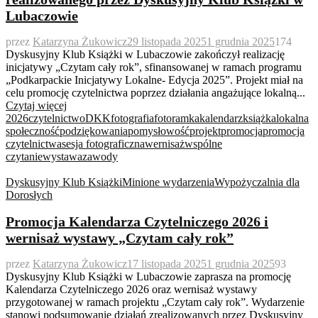
Lubaczowie
przez
Katarzyna Żukowicz
29 listopada 2025
1 grudnia 2025
174
Dyskusyjny Klub Książki w Lubaczowie zakończył realizację
inicjatywy „Czytam cały rok”, sfinansowanej w ramach programu
„Podkarpackie Inicjatywy Lokalne- Edycja 2025”. Projekt miał na
celu promocję czytelnictwa poprzez działania angażujące lokalną...
Czytaj więcej
2026
czytelnictwo
DKK
fotografia
fotoramka
kalendarz
książka
lokalna
społeczność
podziękowania
pomysłowość
projekt
promocja
promocja
czytelnictwa
sesja fotograficzna
wernisaż
wspólne
czytanie
wystawa
zawody
Dyskusyjny Klub Książki
Minione wydarzenia
Wypożyczalnia dla
Dorosłych
Promocja Kalendarza Czytelniczego 2026 i
wernisaż wystawy „Czytam cały rok”
przez
Katarzyna Żukowicz
17 listopada 2025
1 grudnia 2025
93
Dyskusyjny Klub Książki w Lubaczowie zaprasza na promocję
Kalendarza Czytelniczego 2026 oraz wernisaż wystawy
przygotowanej w ramach projektu „Czytam cały rok”. Wydarzenie
stanowi podsumowanie działań zrealizowanych przez Dyskusyjny