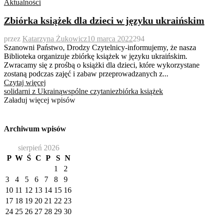
Aktualności
Zbiórka książek dla dzieci w języku ukraińskim
przez
Katarzyna Żukowicz
10 marca 2022
294
Szanowni Państwo, Drodzy Czytelnicy-informujemy, że nasza
Biblioteka organizuje zbiórkę książek w języku ukraińskim.
Zwracamy się z prośbą o książki dla dzieci, które wykorzystane
zostaną podczas zajęć i zabaw przeprowadzanych z...
Czytaj więcej
solidarni z Ukrainą
wspólne czytanie
zbiórka książek
Załaduj więcej wpisów
Archiwum wpisów
sierpień 2026
P
W
Ś
C
P
S
N
1
2
3
4
5
6
7
8
9
10
11
12
13
14
15
16
17
18
19
20
21
22
23
24
25
26
27
28
29
30