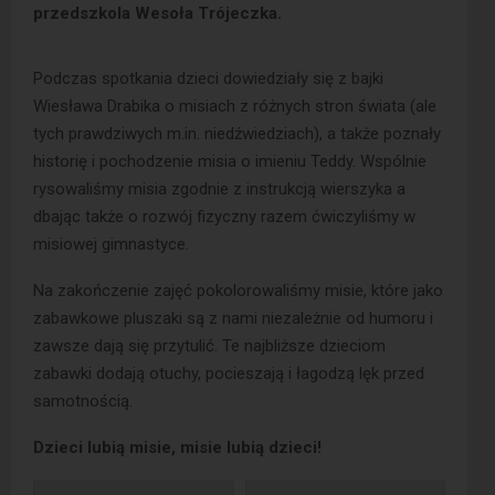
przedszkola Wesoła Trójeczka.
Podczas spotkania dzieci dowiedziały się z bajki
Wiesława Drabika o misiach z różnych stron świata (ale
tych prawdziwych m.in. niedźwiedziach), a także poznały
historię i pochodzenie misia o imieniu Teddy. Wspólnie
rysowaliśmy misia zgodnie z instrukcją wierszyka a
dbając także o rozwój fizyczny razem ćwiczyliśmy w
misiowej gimnastyce.
Na zakończenie zajęć pokolorowaliśmy misie, które jako
zabawkowe pluszaki są z nami niezależnie od humoru i
zawsze dają się przytulić. Te najbliższe dzieciom
zabawki dodają otuchy, pocieszają i łagodzą lęk przed
samotnością.
Dzieci lubią misie, misie lubią dzieci!