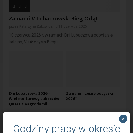
Za nami V Lubaczowski Bieg Orląt
przez
Katarzyna Żukowicz
11 czerwca 2026
10 czerwca 2026 r. w ramach Dni Lubaczowa odbyła się
kolejna, V już edycja Biegu...
Dni Lubaczowa 2026 –
Za nami „Leśne potyczki
Wielokulturowy Lubaczów,
2026”
Quest z nagrodami!
×
Godziny pracy w okresie