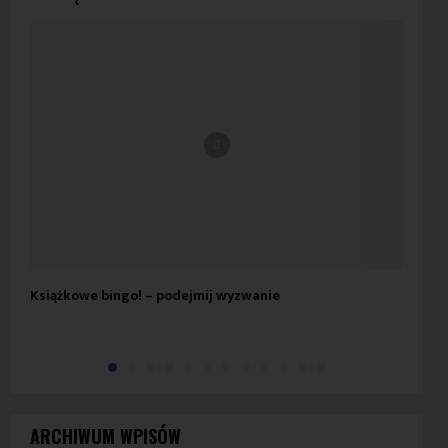
Książkowe bingo! – podejmij wyzwanie
Łow
ARCHIWUM WPISÓW