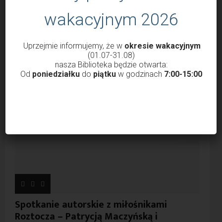
wakacyjnym 2026
V Lubaczowski Bieg Ku
Podsumowanie konkursu
Pamięci Obrońców Lwowa –
„Las z mojej książki”
Uprzejmie informujemy, że w
okresie wakacyjnym
Bieg Orląt
(01.07-31.08)
nasza Biblioteka będzie otwarta:
Od
poniedziałku
do
piątku
w godzinach
7:00-15:00
Spotkanie autorskie z miłośnikami
Roztocza – Patrycją Maczyńską i