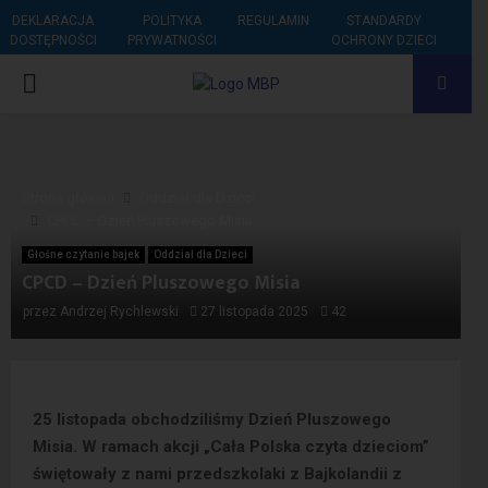
DEKLARACJA
POLITYKA
REGULAMIN
STANDARDY
DOSTĘPNOŚCI
PRYWATNOŚCI
OCHRONY DZIECI
PRIMARY
MENU
Strona główna
Oddział dla Dzieci
CPCD – Dzień Pluszowego Misia
Głośne czytanie bajek
Oddział dla Dzieci
CPCD – Dzień Pluszowego Misia
przez
Andrzej Rychlewski
27 listopada 2025
42
25 listopada obchodziliśmy Dzień Pluszowego
Misia. W ramach akcji „Cała Polska czyta dzieciom”
świętowały z nami przedszkolaki z Bajkolandii z