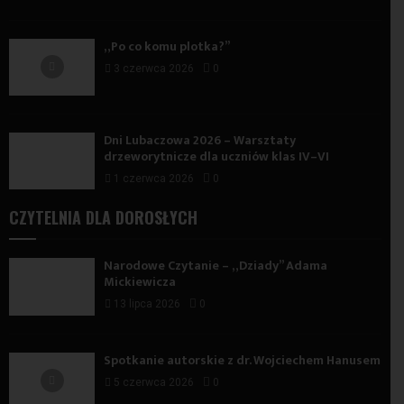
„Po co komu plotka?”
3 czerwca 2026
0
Dni Lubaczowa 2026 – Warsztaty
drzeworytnicze dla uczniów klas IV–VI
1 czerwca 2026
0
CZYTELNIA DLA DOROSŁYCH
Narodowe Czytanie – „Dziady” Adama
Mickiewicza
13 lipca 2026
0
Spotkanie autorskie z dr. Wojciechem Hanusem
5 czerwca 2026
0