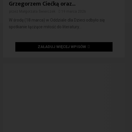
Grzegorzem Ciećką oraz...
przez
Małgorzata Świerczek
19 marca 2026
W środę (18 marca) w Oddziale dla Dzieci odbyło się
spotkanie łączące miłość do literatury...
ZAŁADUJ WIĘCEJ WPISÓW