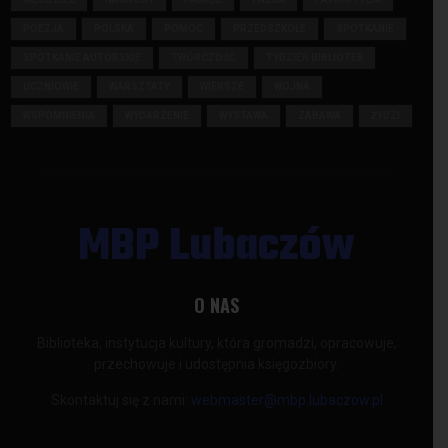
POEZJA
POLSKA
POMOC
PRZEDSZKOLE
SPOTKANIE
SPOTKANIE AUTORSKIE
TWÓRCZOŚĆ
TYDZIEŃ BIBLIOTEK
UCZNIOWIE
WARSZTATY
WIERSZE
WOJNA
WSPOMNIENIA
WYDARZENIE
WYSTAWA
ZABAWA
ŻYDZI
MBP Lubaczów
O NAS
Biblioteka, instytucja kultury, która gromadzi, opracowuje,
przechowuje i udostępnia księgozbiory.
Skontaktuj się z nami:
webmaster@mbp.lubaczow.pl