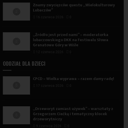
Znamy zwycięzców questu „Wielokulturowy
Lubaczów”
16 czerwca 2026
0
„Źródło jest przed nami” – moderatorka
lubaczowskiego DKK na Festiwalu Słowa
Granatowe Góry w Wiśle
12 czerwca 2026
0
ODDZIAŁ DLA DZIECI
CPCD – Wielka wyprawa – razem damy radę!
17 czerwca 2026
0
„Drzeworyt zamiast używek” – warsztaty z
Grzegorzem Ciećką i tematyczny klocek
drzeworytniczy
9 czerwca 2026
0