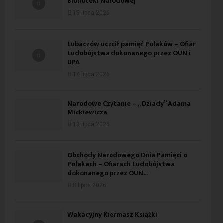
Biblioteki Narodowej
15 lipca 2026
Lubaczów uczcił pamięć Polaków – Ofiar
Ludobójstwa dokonanego przez OUN i
UPA
14 lipca 2026
Narodowe Czytanie – „Dziady” Adama
Mickiewicza
13 lipca 2026
Obchody Narodowego Dnia Pamięci o
Polakach – Ofiarach Ludobójstwa
dokonanego przez OUN...
8 lipca 2026
Wakacyjny Kiermasz Książki