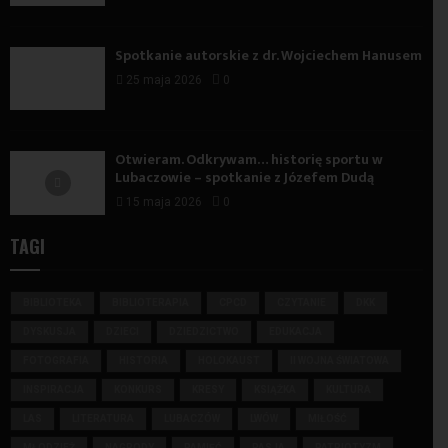
Spotkanie autorskie z dr. Wojciechem Hanusem
25 maja 2026
0
Otwieram. Odkrywam… historię sportu w
Lubaczowie – spotkanie z Józefem Dudą
15 maja 2026
0
TAGI
BIBLIOTEKA
BIBLIOTERAPIA
CPCD
CZYTANIE
DKK
DYSKUSJA
DZIECI
DZIEDZICTWO
EDUKACJA
FOTOGRAFIA
HISTORIA
HOLOKAUST
II WOJNA ŚWIATOWA
INSPIRACJA
KONKURS
KRESY
KSIĄŻKA
KULTURA
LAS
LITERATURA
LUBACZÓW
LWÓW
MIŁOŚĆ
MŁODZIEŻ
NAGRODY
PAMIĘĆ
PASJA
PATRIOTYZM