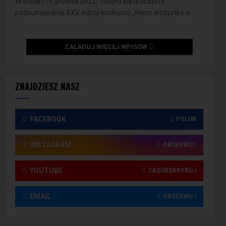
W środę (14 grudnia 2022) odbyło się uroczyste
podsumowanie XXV edycji konkursu „Wiem wszystko o...
ZAŁADUJ WIĘCEJ WPISÓW
ZNAJDZIESZ NASZ
FACEBOOK
POLUB
INSTAGRAM
OBSERWUJ
YOUTUBE
ZASUBSKRYBUJ
EMAIL
OBSERWUJ