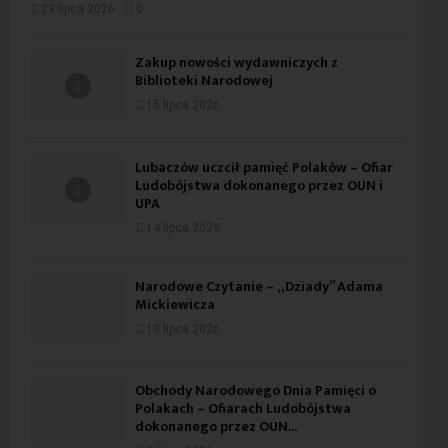
23 lipca 2026
0
Zakup nowości wydawniczych z
Biblioteki Narodowej
15 lipca 2026
Lubaczów uczcił pamięć Polaków – Ofiar
Ludobójstwa dokonanego przez OUN i
UPA
14 lipca 2026
Narodowe Czytanie – „Dziady” Adama
Mickiewicza
13 lipca 2026
Obchody Narodowego Dnia Pamięci o
Polakach – Ofiarach Ludobójstwa
dokonanego przez OUN...