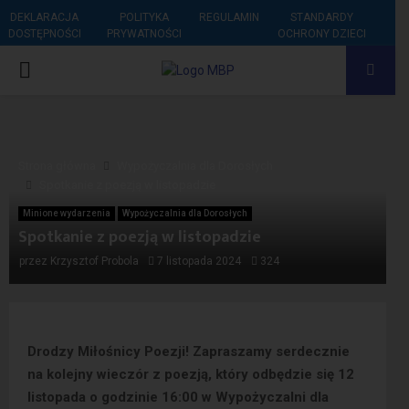
DEKLARACJA
POLITYKA
REGULAMIN
STANDARDY
DOSTĘPNOŚCI
PRYWATNOŚCI
OCHRONY DZIECI
PRIMARY
MENU
Strona główna
Wypożyczalnia dla Dorosłych
Spotkanie z poezją w listopadzie
Minione wydarzenia
Wypożyczalnia dla Dorosłych
Spotkanie z poezją w listopadzie
przez
Krzysztof Probola
7 listopada 2024
324
Drodzy Miłośnicy Poezji! Zapraszamy serdecznie
na kolejny wieczór z poezją, który odbędzie się 12
listopada o godzinie 16:00 w Wypożyczalni dla