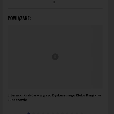
POWIĄZANE:
Literacki Kraków – wyjazd Dyskusyjnego Klubu Książki w
Wie
Lubaczowie
Maz