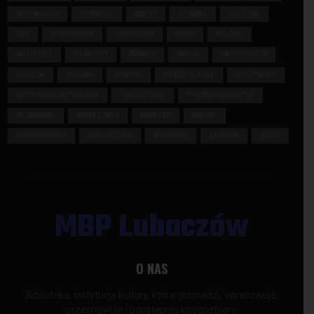
INSPIRACJA
KONKURS
KRESY
KSIĄŻKA
KULTURA
LAS
LITERATURA
LUBACZÓW
LWÓW
MIŁOŚĆ
MŁODZIEŻ
NAGRODY
PAMIĘĆ
PASJA
PATRIOTYZM
POEZJA
POLSKA
POMOC
PRZEDSZKOLE
SPOTKANIE
SPOTKANIE AUTORSKIE
TWÓRCZOŚĆ
TYDZIEŃ BIBLIOTEK
UCZNIOWIE
WARSZTATY
WIERSZE
WOJNA
WSPOMNIENIA
WYDARZENIE
WYSTAWA
ZABAWA
ŻYDZI
MBP Lubaczów
O NAS
Biblioteka, instytucja kultury, która gromadzi, opracowuje,
przechowuje i udostępnia księgozbiory.