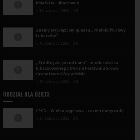
Książki w Lubaczowie
18 czerwca 2026
0
Znamy zwycięzców questu „Wielokulturowy
Lubaczów”
16 czerwca 2026
0
„Źródło jest przed nami” – moderatorka
lubaczowskiego DKK na Festiwalu Słowa
Granatowe Góry w Wiśle
12 czerwca 2026
0
ODDZIAŁ DLA DZIECI
CPCD – Wielka wyprawa – razem damy radę!
17 czerwca 2026
0