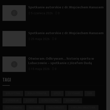
Spotkanie autorskie z dr. Wojciechem Hanusem
5 czerwca 2026
0
Spotkanie autorskie z dr. Wojciechem Hanusem
25 maja 2026
0
Otwieram. Odkrywam… historię sportu w
Lubaczowie – spotkanie z Józefem Dudą
15 maja 2026
0
TAGI
BIBLIOTEKA
BIBLIOTERAPIA
CPCD
CZYTANIE
DKK
DYSKUSJA
DZIECI
DZIEDZICTWO
EDUKACJA
FOTOGRAFIA
HISTORIA
HOLOKAUST
II WOJNA ŚWIATOWA