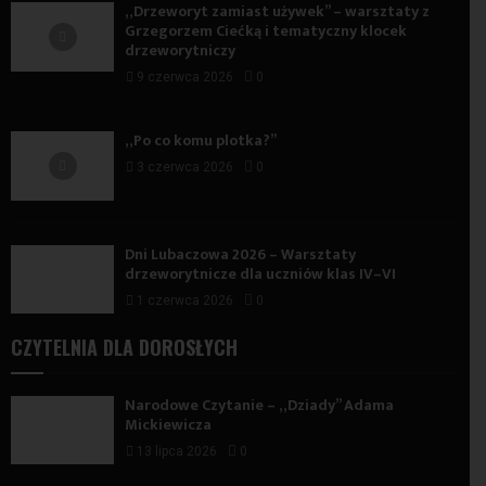
„Drzeworyt zamiast używek” – warsztaty z
Grzegorzem Ciećką i tematyczny klocek
drzeworytniczy
9 czerwca 2026
0
„Po co komu plotka?”
3 czerwca 2026
0
Dni Lubaczowa 2026 – Warsztaty
drzeworytnicze dla uczniów klas IV–VI
1 czerwca 2026
0
CZYTELNIA DLA DOROSŁYCH
Narodowe Czytanie – „Dziady” Adama
Mickiewicza
13 lipca 2026
0