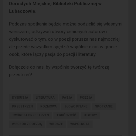
Dorosłych Miejskiej Biblioteki Publicznej w
Lubaczowie.
Podczas spotkania będzie można podzielić się własnymi
wierszami, odkrywać utwory cenionych autorów i
dyskutować o tym, co w poezji porusza nas najmocniej,
ale przede wszystkim spędzić wspólnie czas w gronie
osób, które łączy pasja do poezji i literatury.
Dołączcie do nas, by wspólnie tworzyć tę twórczą
przestrzeń!
DYSKUSJA
LITERATURA
PASJA
POEZJA
PRZESTRZEŃ
ROZMOWA
SŁOWO PISANE
SPOTKANIE
TWÓRCZA PRZESTRZEŃ
TWRÓCZOŚĆ
UTWORY
WIECZÓR Z POEZJĄ
WIERSZE
WSPÓLNOTA