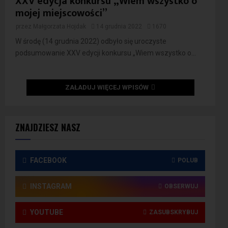
XXV edycja konkursu „Wiem wszystko o
mojej miejscowości”
przez
Małgorzata Hojdak
14 grudnia 2022
1670
W środę (14 grudnia 2022) odbyło się uroczyste
podsumowanie XXV edycji konkursu „Wiem wszystko o...
ZAŁADUJ WIĘCEJ WPISÓW
ZNAJDZIESZ NASZ
FACEBOOK
POLUB
INSTAGRAM
OBSERWUJ
YOUTUBE
ZASUBSKRYBUJ