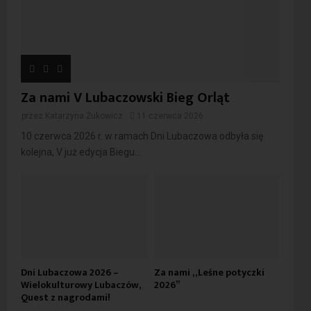
Za nami V Lubaczowski Bieg Orląt
przez
Katarzyna Żukowicz
11 czerwca 2026
10 czerwca 2026 r. w ramach Dni Lubaczowa odbyła się
kolejna, V już edycja Biegu...
Dni Lubaczowa 2026 –
Za nami „Leśne potyczki
Wielokulturowy Lubaczów,
2026”
Quest z nagrodami!