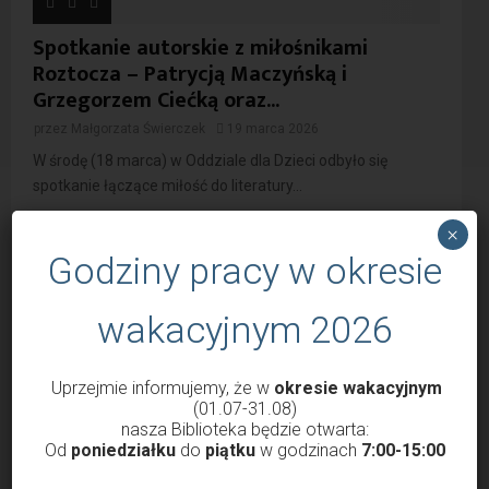
Spotkanie autorskie z miłośnikami
Roztocza – Patrycją Maczyńską i
Grzegorzem Ciećką oraz...
przez
Małgorzata Świerczek
19 marca 2026
W środę (18 marca) w Oddziale dla Dzieci odbyło się
spotkanie łączące miłość do literatury...
×
Godziny pracy w okresie
ZAŁADUJ WIĘCEJ WPISÓW
wakacyjnym 2026
Uprzejmie informujemy, że w
okresie wakacyjnym
(01.07-31.08)
nasza Biblioteka będzie otwarta:
Od
poniedziałku
do
piątku
w godzinach
7:00-15:00