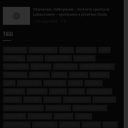
Otwieram. Odkrywam… historię sportu w
Lubaczowie – spotkanie z Józefem Dudą
15 maja 2026
0
TAGI
BIBLIOTEKA
BIBLIOTERAPIA
CPCD
CZYTANIE
DKK
DYSKUSJA
DZIECI
DZIEDZICTWO
EDUKACJA
FOTOGRAFIA
HISTORIA
HOLOKAUST
II WOJNA ŚWIATOWA
INSPIRACJA
KONKURS
KRESY
KSIĄŻKA
KULTURA
LAS
LITERATURA
LUBACZÓW
LWÓW
MIŁOŚĆ
MŁODZIEŻ
NAGRODY
PAMIĘĆ
PASJA
PATRIOTYZM
POEZJA
POLSKA
POMOC
PRZEDSZKOLE
SPOTKANIE
SPOTKANIE AUTORSKIE
TWÓRCZOŚĆ
TYDZIEŃ BIBLIOTEK
UCZNIOWIE
WARSZTATY
WIERSZE
WOJNA
WSPOMNIENIA
WYDARZENIE
WYSTAWA
ZABAWA
ŻYDZI