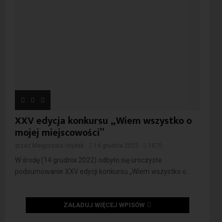
XXV edycja konkursu „Wiem wszystko o
mojej miejscowości”
przez
Małgorzata Hojdak
14 grudnia 2022
1670
W środę (14 grudnia 2022) odbyło się uroczyste
podsumowanie XXV edycji konkursu „Wiem wszystko o...
ZAŁADUJ WIĘCEJ WPISÓW