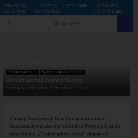
DEKLARACJA
POLITYKA
REGULAMIN
STANDARDY
DOSTĘPNOŚCI
PRYWATNOŚCI
OCHRONY DZIECI
PRIMARY
MENU
Strona główna
Wypożyczalnia dla Dorosłych
Wieczór poezji Patrycji Grandy
Minione wydarzenia
Wypożyczalnia dla Dorosłych
Wieczór poezji Patrycji Grandy
przez
Krzysztof Probola
7 marca 2025
112
Z okazji Światowego Dnia Poezji serdecznie
zapraszamy na wieczór autorski z Patrycją Grandą
której tomik „Z zakamarków serca” skłania do