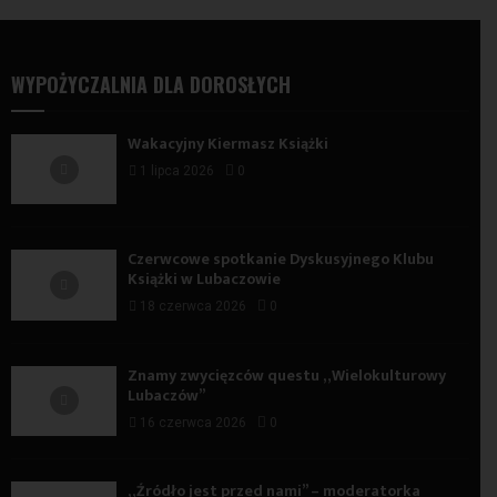
WYPOŻYCZALNIA DLA DOROSŁYCH
Wakacyjny Kiermasz Książki
1 lipca 2026
0
Czerwcowe spotkanie Dyskusyjnego Klubu
Książki w Lubaczowie
18 czerwca 2026
0
Znamy zwycięzców questu „Wielokulturowy
Lubaczów”
16 czerwca 2026
0
„Źródło jest przed nami” – moderatorka