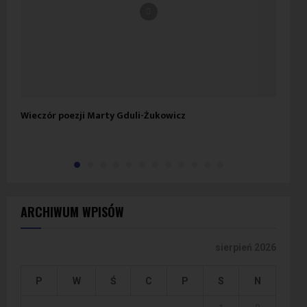
Wieczór poezji Marty Gduli-Żukowicz
Wir
ARCHIWUM WPISÓW
sierpień 2026
P
W
Ś
C
P
S
N