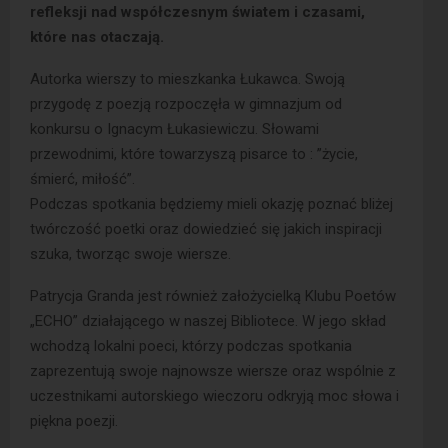
refleksji nad współczesnym światem i czasami,
które nas otaczają.
Autorka wierszy to mieszkanka Łukawca. Swoją
przygodę z poezją rozpoczęła w gimnazjum od
konkursu o Ignacym Łukasiewiczu. Słowami
przewodnimi, które towarzyszą pisarce to : ”życie,
śmierć, miłość”.
Podczas spotkania będziemy mieli okazję poznać bliżej
twórczość poetki oraz dowiedzieć się jakich inspiracji
szuka, tworząc swoje wiersze.
Patrycja Granda jest również założycielką Klubu Poetów
„ECHO” działającego w naszej Bibliotece. W jego skład
wchodzą lokalni poeci, którzy podczas spotkania
zaprezentują swoje najnowsze wiersze oraz wspólnie z
uczestnikami autorskiego wieczoru odkryją moc słowa i
piękna poezji.