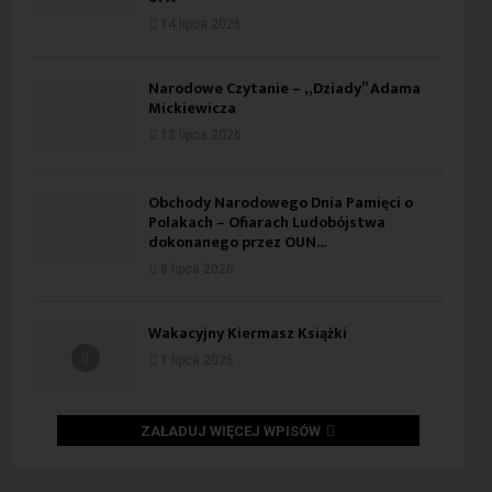
14 lipca 2026
Narodowe Czytanie – „Dziady” Adama
Mickiewicza
13 lipca 2026
Obchody Narodowego Dnia Pamięci o
Polakach – Ofiarach Ludobójstwa
dokonanego przez OUN...
8 lipca 2026
Wakacyjny Kiermasz Książki
1 lipca 2026
ZAŁADUJ WIĘCEJ WPISÓW