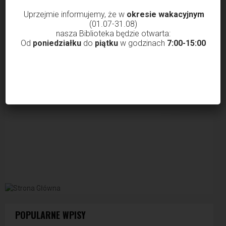
Uprzejmie informujemy, że w
okresie wakacyjnym
ZAŁADUJ WIĘCEJ WPISÓW
(01.07-31.08)
nasza Biblioteka będzie otwarta:
Od
poniedziałku
do
piątku
w godzinach
7:00-15:00
POPULARNE WPISY