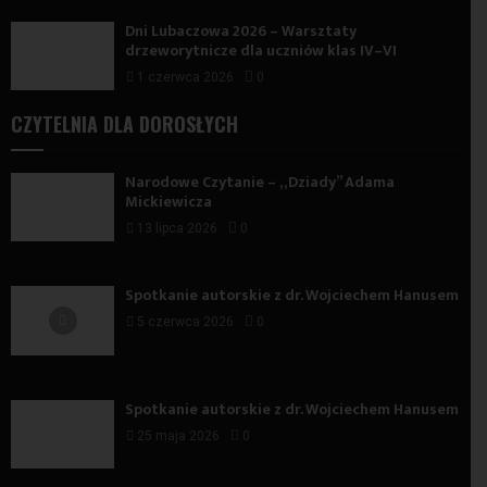
Dni Lubaczowa 2026 – Warsztaty
drzeworytnicze dla uczniów klas IV–VI
1 czerwca 2026
0
CZYTELNIA DLA DOROSŁYCH
Narodowe Czytanie – „Dziady” Adama
Mickiewicza
13 lipca 2026
0
Spotkanie autorskie z dr. Wojciechem Hanusem
5 czerwca 2026
0
Spotkanie autorskie z dr. Wojciechem Hanusem
25 maja 2026
0