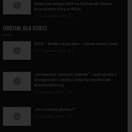
lubaczowskiego DKK na Festiwalu Słowa
Granatowe Góry w Wiśle
12 czerwca 2026
0
ODDZIAŁ DLA DZIECI
CPCD – Wielka wyprawa – razem damy radę!
17 czerwca 2026
0
„Drzeworyt zamiast używek” – warsztaty z
Grzegorzem Ciećką i tematyczny klocek
drzeworytniczy
9 czerwca 2026
0
„Po co komu plotka?”
3 czerwca 2026
0