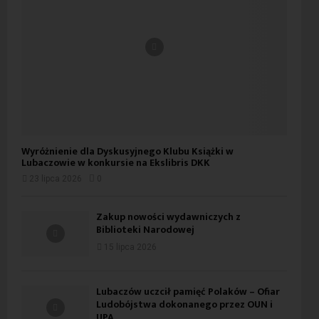
Wyróżnienie dla Dyskusyjnego Klubu Książki w
Lubaczowie w konkursie na Ekslibris DKK
23 lipca 2026
0
Zakup nowości wydawniczych z
Biblioteki Narodowej
15 lipca 2026
Lubaczów uczcił pamięć Polaków – Ofiar
Ludobójstwa dokonanego przez OUN i
UPA