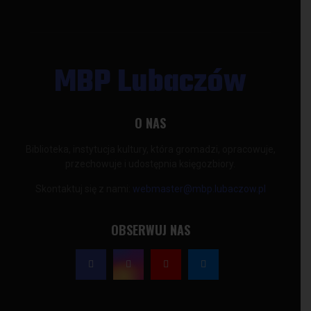
MBP Lubaczów
O NAS
Biblioteka, instytucja kultury, która gromadzi, opracowuje,
przechowuje i udostępnia księgozbiory.
Skontaktuj się z nami:
webmaster@mbp.lubaczow.pl
OBSERWUJ NAS