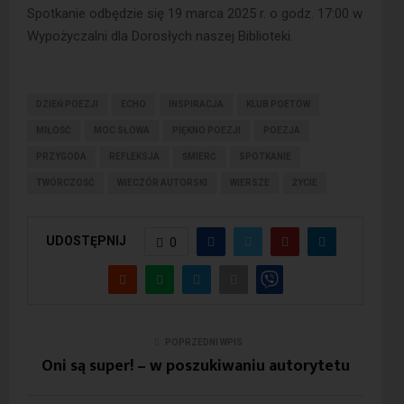
Spotkanie odbędzie się 19 marca 2025 r. o godz. 17:00 w
Wypożyczalni dla Dorosłych naszej Biblioteki.
DZIEŃ POEZJI
ECHO
INSPIRACJA
KLUB POETÓW
MIŁOŚĆ
MOC SŁOWA
PIĘKNO POEZJI
POEZJA
PRZYGODA
REFLEKSJA
ŚMIERĆ
SPOTKANIE
TWÓRCZOŚĆ
WIECZÓR AUTORSKI
WIERSZE
ŻYCIE
UDOSTĘPNIJ
0
POPRZEDNI WPIS
Oni są super! – w poszukiwaniu autorytetu