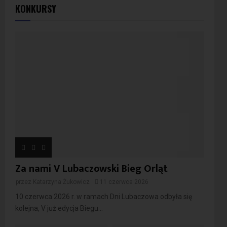
KONKURSY
Za nami V Lubaczowski Bieg Orląt
przez
Katarzyna Żukowicz
11 czerwca 2026
10 czerwca 2026 r. w ramach Dni Lubaczowa odbyła się
kolejna, V już edycja Biegu...