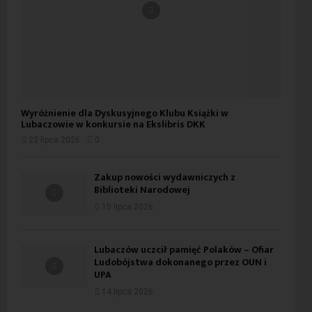
Wyróżnienie dla Dyskusyjnego Klubu Książki w
Lubaczowie w konkursie na Ekslibris DKK
23 lipca 2026
0
Zakup nowości wydawniczych z
Biblioteki Narodowej
15 lipca 2026
Lubaczów uczcił pamięć Polaków – Ofiar
Ludobójstwa dokonanego przez OUN i
UPA
14 lipca 2026