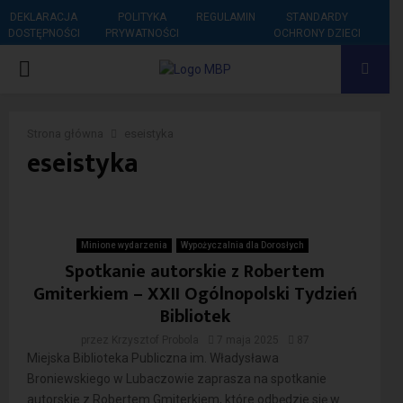
DEKLARACJA
POLITYKA
REGULAMIN
STANDARDY
DOSTĘPNOŚCI
PRYWATNOŚCI
OCHRONY DZIECI
PRIMARY
MENU
Strona główna
eseistyka
eseistyka
Minione wydarzenia
Wypożyczalnia dla Dorosłych
Spotkanie autorskie z Robertem
Gmiterkiem – XXII Ogólnopolski Tydzień
Bibliotek
przez
Krzysztof Probola
7 maja 2025
87
Miejska Biblioteka Publiczna im. Władysława
Broniewskiego w Lubaczowie zaprasza na spotkanie
autorskie z Robertem Gmiterkiem, które odbędzie się w