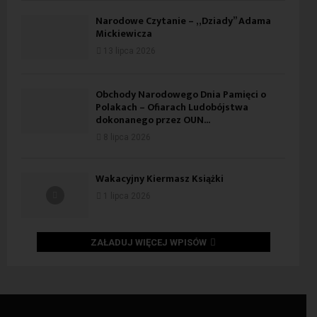
Narodowe Czytanie – „Dziady” Adama
Mickiewicza
13 lipca 2026
Obchody Narodowego Dnia Pamięci o
Polakach – Ofiarach Ludobójstwa
dokonanego przez OUN...
8 lipca 2026
Wakacyjny Kiermasz Książki
1 lipca 2026
ZAŁADUJ WIĘCEJ WPISÓW