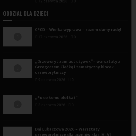
12 czerwca 2026
0
ODDZIAŁ DLA DZIECI
CPCD – Wielka wyprawa – razem damy radę!
17 czerwca 2026
0
„Drzeworyt zamiast używek” – warsztaty z
Grzegorzem Ciećką i tematyczny klocek
drzeworytniczy
9 czerwca 2026
0
„Po co komu plotka?”
3 czerwca 2026
0
Dni Lubaczowa 2026 – Warsztaty
drzeworytnicze dla uczniów klas IV–VI