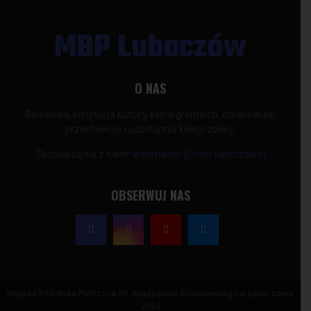
MBP Lubaczów
O NAS
Biblioteka, instytucja kultury, która gromadzi, opracowuje,
przechowuje i udostępnia księgozbiory.
Skontaktuj się z nami:
webmaster@mbp.lubaczow.pl
OBSERWUJ NAS
Miejska Biblioteka Publiczna im. Władysława Broniewskiego w Lubaczowie
2023