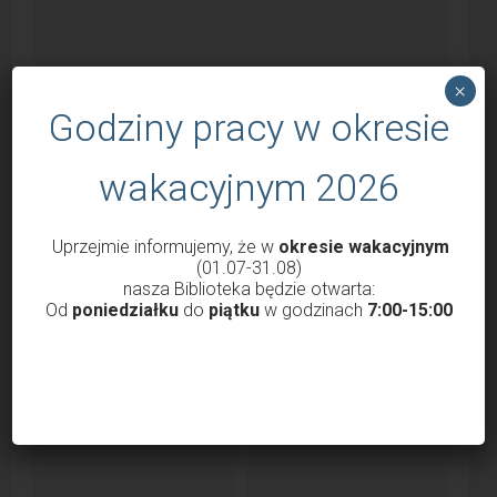
×
Godziny pracy w okresie
wakacyjnym 2026
Uprzejmie informujemy, że w
okresie wakacyjnym
Godziny otwarcia Biblioteki od 1 marca
(01.07-31.08)
2022
nasza Biblioteka będzie otwarta:
Od
poniedziałku
do
piątku
w godzinach
7:00-15:00
przez
Krzysztof Probola
18 lutego 2022
3038
Szanowni Państwo, Drodzy Czytelnicy uprzejmie
informujemy, że nasza Biblioteka od 1 marca 2022 roku
będzie...