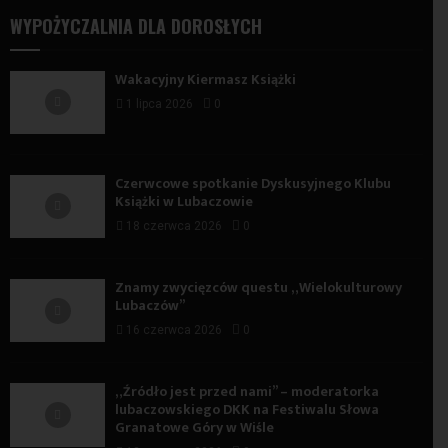
WYPOŻYCZALNIA DLA DOROSŁYCH
Wakacyjny Kiermasz Książki
1 lipca 2026
0
Czerwcowe spotkanie Dyskusyjnego Klubu
Książki w Lubaczowie
18 czerwca 2026
0
Znamy zwycięzców questu „Wielokulturowy
Lubaczów”
16 czerwca 2026
0
„Źródło jest przed nami” – moderatorka
lubaczowskiego DKK na Festiwalu Słowa
Granatowe Góry w Wiśle