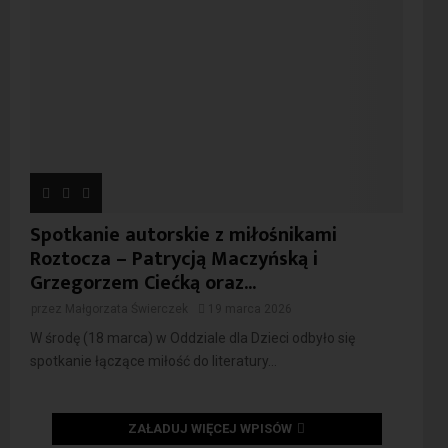
Spotkanie autorskie z miłośnikami
Roztocza – Patrycją Maczyńską i
Grzegorzem Ciećką oraz...
przez
Małgorzata Świerczek
19 marca 2026
W środę (18 marca) w Oddziale dla Dzieci odbyło się
spotkanie łączące miłość do literatury...
ZAŁADUJ WIĘCEJ WPISÓW