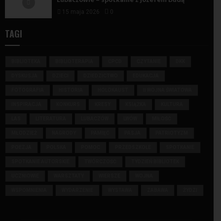
15 maja 2026
0
TAGI
BIBLIOTEKA
BIBLIOTERAPIA
CPCD
CZYTANIE
DKK
DYSKUSJA
DZIECI
DZIEDZICTWO
EDUKACJA
FOTOGRAFIA
HISTORIA
HOLOKAUST
II WOJNA ŚWIATOWA
INSPIRACJA
KONKURS
KRESY
KSIĄŻKA
KULTURA
LAS
LITERATURA
LUBACZÓW
LWÓW
MIŁOŚĆ
MŁODZIEŻ
NAGRODY
PAMIĘĆ
PASJA
PATRIOTYZM
POEZJA
POLSKA
POMOC
PRZEDSZKOLE
SPOTKANIE
SPOTKANIE AUTORSKIE
TWÓRCZOŚĆ
TYDZIEŃ BIBLIOTEK
UCZNIOWIE
WARSZTATY
WIERSZE
WOJNA
WSPOMNIENIA
WYDARZENIE
WYSTAWA
ZABAWA
ŻYDZI