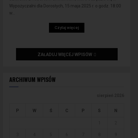
Wypożyczalni dla Dorosłych, 15 maja 2025 r. o godz. 18:00
w...
Czytaj więcej
ZAŁADUJ WIĘCEJ WPISÓW
ARCHIWUM WPISÓW
sierpień 2026
P
W
Ś
C
P
S
N
1
2
3
4
5
6
7
8
9