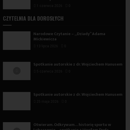
1 czerwca 2026
0
CZYTELNIA DLA DOROSŁYCH
Narodowe Czytanie – „Dziady” Adama
Mickiewicza
13 lipca 2026
0
Spotkanie autorskie z dr. Wojciechem Hanusem
5 czerwca 2026
0
Spotkanie autorskie z dr. Wojciechem Hanusem
25 maja 2026
0
Otwieram. Odkrywam… historię sportu w
Lubaczowie – spotkanie z Józefem Dudą