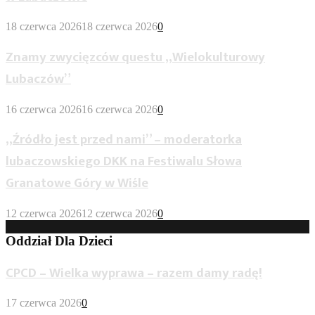
18 czerwca 2026
18 czerwca 2026
0
Znamy zwycięzców questu „Wielokulturowy
Lubaczów”
16 czerwca 2026
16 czerwca 2026
0
„Źródło jest przed nami” – moderatorka
lubaczowskiego DKK na Festiwalu Słowa
Granatowe Góry w Wiśle
12 czerwca 2026
12 czerwca 2026
0
Oddział Dla Dzieci
CPCD – Wielka wyprawa – razem damy radę!
17 czerwca 2026
0