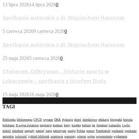
13 lipca 2026
14 lipca 2026
0
Spotkanie autorskie z dr. Wojciechem Hanusem
5 czerwca 2026
9 czerwca 2026
0
Spotkanie autorskie z dr. Wojciechem Hanusem
25 maja 2026
5 czerwca 2026
0
Otwieram. Odkrywam… historię sportu w
Lubaczowie – spotkanie z Józefem Dudą
15 maja 2026
16 maja 2026
0
TAGI
Biblioteka
biblioterapia
CPCD
czytanie
DKK
dyskusja
dzieci
dziedzictwo
edukacja
fotografia
historia
holokaust
II wojna światowa
inspiracja
konkurs
kresy
książka
kultura
las
literatura
Lubaczów
Lwów
miłość
młodzież
nagrody
pamięć
pasja
patriotyzm
poezja
Polska
pomoc
Przedszkole
spotkanie
spotkanie
autorskie
twórczość
tydzień bibliotek
uczniowie
warsztaty
wiersze
wojna
wspomnienia
wydarzenie