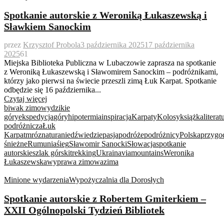
Spotkanie autorskie z Weroniką Łukaszewską i
Sławkiem Sanockim
przez
Krzysztof Probola
3 października 2025
17 października
2025
61
Miejska Biblioteka Publiczna w Lubaczowie zaprasza na spotkanie
z Weroniką Łukaszewską i Sławomirem Sanockim – podróżnikami,
którzy jako pierwsi na świecie przeszli zimą Łuk Karpat. Spotkanie
odbędzie się 16 października...
Czytaj więcej
biwak zimowy
dzikie
góry
ekspedycja
góry
hipotermia
inspiracja
Karpaty
Kolosy
książka
literat
podróżnicza
Łuk
Karpat
mróz
natura
niedźwiedzie
pasja
podróże
podróżnicy
Polska
przygo
śnieżne
Rumunia
śieg
Sławomir Sanocki
Słowacja
spotkanie
autorskie
szlak górski
trekking
Ukraina
viamountains
Weronika
Łukaszewska
wyprawa zimowa
zima
Minione wydarzenia
Wypożyczalnia dla Dorosłych
Spotkanie autorskie z Robertem Gmiterkiem –
XXII Ogólnopolski Tydzień Bibliotek