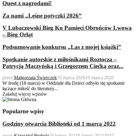
Quest z nagrodami!
Za nami „Leśne potyczki 2026”
V Lubaczowski Bieg Ku Pamięci Obrońców Lwowa
– Bieg Orląt
Podsumowanie konkursu „Las z mojej książki”
Spotkanie autorskie z miłośnikami Roztocza –
Patrycją Maczyńską i Grzegorzem Ciećką oraz...
przez
Małgorzata Świerczek
19 marca 2026
19 marca 2026
W środę (18 marca) w Oddziale dla Dzieci odbyło się spotkanie
łączące miłość do literatury...
Załaduj więcej wpisów
Popularne wpisy
Godziny otwarcia Biblioteki od 1 marca 2022
przez
Krzysztof Probola
18 lutego 2022
8 lutego 2023
3037