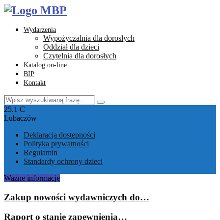
Wydarzenia
Wypożyczalnia dla dorosłych
Oddział dla dzieci
Czytelnia dla dorosłych
Katalog on-line
BIP
Kontakt
Search
Search
for:
Facebook
Instagram
Youtube
Email
25.1
C
Lubaczów
Deklaracja dostępności
Polityka prywatności
Regulamin
Standardy ochrony dzieci
Ważne informacje
Zakup nowości wydawniczych do…
Raport o stanie zapewnienia…