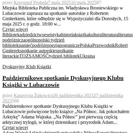
przez
Krzysztof Probola
7 maja 2025
16 maja 2025
87
Miejska Biblioteka Publiczna im. Władysława Broniewskiego w
Lubaczowie zaprasza na spotkanie autorskie z Robertem
Gmiterkiem, które odbędzie się w Wypożyczalni dla Dorosłych, 15
maja 2025 r. o godz. 18:00 w...
Czytaj więcej
Biblioteka
dziedzictwo
eseistyka
historia
książka
kultura
literatura
literatur
podróżnicza
ogólnopolski tydzień
bibliotek
pamięć
podróże
poezja
pogranicze
Polska
Przewodnik
Robert
Gmiterek
spotkanie autorskie
spotkanie
literackie
TOŻSAMOŚĆ
tydzień bibliotek
Ukraina
Dyskusyjny Klub Książki
Październikowe spotkanie Dyskusyjnego Klubu
Książki w Lubaczowie
przez
Katarzyna Żukowicz
26 października 2023
27 października
2023
566
Październikowe spotkanie Dyskusyjnego Klubu Książki w
Lubaczowie poświęcone było książce „Na Północ. Jak pokochałem
Arktykę” Adama Wajraka. „Na Północ” jest pierwszą częścią
arktycznej trylogii, w której dziennikarz i przyrodnik Adam...
Czytaj więcej
Adam Wajrak
Arktyka
dziennikarstwo
dzika Północ
Estonia
literatura