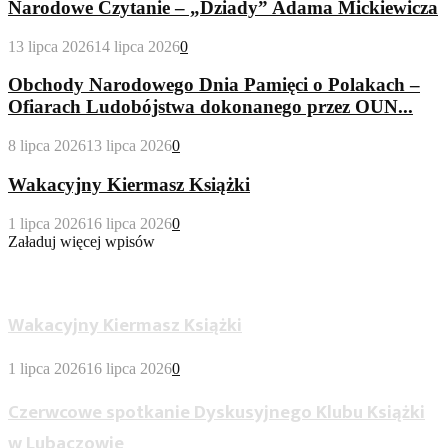
Narodowe Czytanie – „Dziady” Adama Mickiewicza
13 lipca 2026
14 lipca 2026
0
Obchody Narodowego Dnia Pamięci o Polakach –
Ofiarach Ludobójstwa dokonanego przez OUN...
8 lipca 2026
13 lipca 2026
0
Wakacyjny Kiermasz Książki
1 lipca 2026
16 lipca 2026
0
Załaduj więcej wpisów
Wypożyczalnia Dla Dorosłych
Wakacyjny Kiermasz Książki
1 lipca 2026
16 lipca 2026
0
Czerwcowe spotkanie Dyskusyjnego Klubu Książki
w Lubaczowie