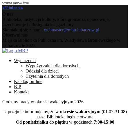
wystawa
zabawa
Żydzi
MBP Lubaczów
O nas
Biblioteka, instytucja kultury, która gromadzi, opracowuje,
przechowuje i udostępnia księgozbiory.
Skontaktuj się z nami:
webmaster@mbp.lubaczow.pl
Obserwuj nas
Facebook
Instagram
Youtube
Email
Miejska Biblioteka Publiczna im. Władysława Broniewskiego w
Lubaczowie 2023
Facebook
Instagram
Youtube
Email
Wydarzenia
Wypożyczalnia dla dorosłych
Oddział dla dzieci
Czytelnia dla dorosłych
Katalog on-line
BIP
Kontakt
Godziny pracy w okresie wakacyjnym 2026
Uprzejmie informujemy, że w
okresie wakacyjnym
(01.07-31.08)
nasza Biblioteka będzie otwarta:
Od
poniedziałku
do
piątku
w godzinach
7:00-15:00