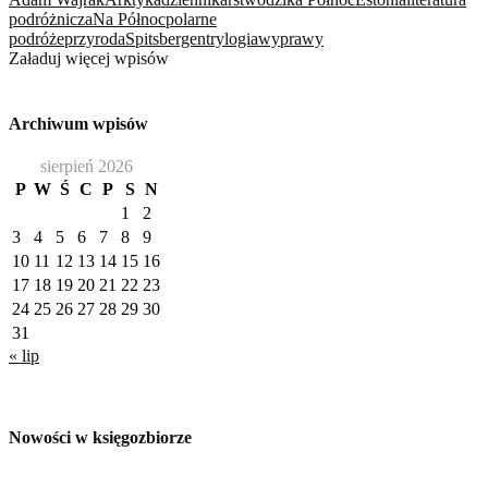
podróżnicza
Na Północ
polarne
podróże
przyroda
Spitsbergen
trylogia
wyprawy
Załaduj więcej wpisów
Archiwum wpisów
sierpień 2026
P
W
Ś
C
P
S
N
1
2
3
4
5
6
7
8
9
10
11
12
13
14
15
16
17
18
19
20
21
22
23
24
25
26
27
28
29
30
31
« lip
Nowości w księgozbiorze