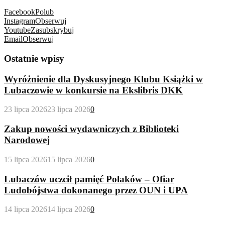
Facebook
Polub
Instagram
Obserwuj
Youtube
Zasubskrybuj
Email
Obserwuj
Ostatnie wpisy
Wyróżnienie dla Dyskusyjnego Klubu Książki w
Lubaczowie w konkursie na Ekslibris DKK
23 lipca 2026
23 lipca 2026
0
Zakup nowości wydawniczych z Biblioteki
Narodowej
15 lipca 2026
15 lipca 2026
0
Lubaczów uczcił pamięć Polaków – Ofiar
Ludobójstwa dokonanego przez OUN i UPA
14 lipca 2026
14 lipca 2026
0