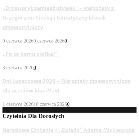
„Drzeworyt zamiast używek” – warsztaty z
Grzegorzem Ciećką i tematyczny klocek
drzeworytniczy
9 czerwca 2026
9 czerwca 2026
0
„Po co komu plotka?”
3 czerwca 2026
0
Dni Lubaczowa 2026 – Warsztaty drzeworytnicze
dla uczniów klas IV–VI
1 czerwca 2026
10 czerwca 2026
0
Czytelnia Dla Dorosłych
Narodowe Czytanie – „Dziady” Adama Mickiewicza