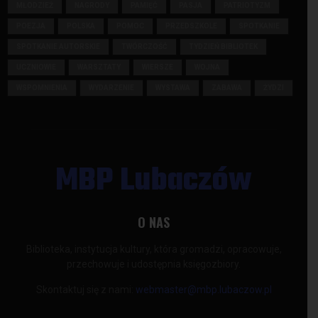
MŁODZIEŻ
NAGRODY
PAMIĘĆ
PASJA
PATRIOTYZM
POEZJA
POLSKA
POMOC
PRZEDSZKOLE
SPOTKANIE
SPOTKANIE AUTORSKIE
TWÓRCZOŚĆ
TYDZIEŃ BIBLIOTEK
UCZNIOWIE
WARSZTATY
WIERSZE
WOJNA
WSPOMNIENIA
WYDARZENIE
WYSTAWA
ZABAWA
ŻYDZI
MBP Lubaczów
O NAS
Biblioteka, instytucja kultury, która gromadzi, opracowuje,
przechowuje i udostępnia księgozbiory.
Skontaktuj się z nami:
webmaster@mbp.lubaczow.pl