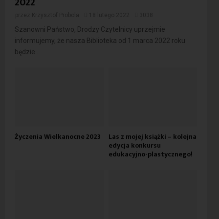
2022
przez
Krzysztof Probola
18 lutego 2022
3038
Szanowni Państwo, Drodzy Czytelnicy uprzejmie
informujemy, że nasza Biblioteka od 1 marca 2022 roku
będzie...
Życzenia Wielkanocne 2023
Las z mojej książki – kolejna
edycja konkursu
edukacyjno-plastycznego!