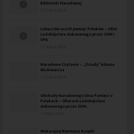
Biblioteki Narodowej
15 lipca 2026
Lubaczów uczcił pamięć Polaków – Ofiar
Ludobójstwa dokonanego przez OUN i
UPA
14 lipca 2026
Narodowe Czytanie – „Dziady” Adama
Mickiewicza
13 lipca 2026
Obchody Narodowego Dnia Pamięci o
Polakach – Ofiarach Ludobójstwa
dokonanego przez OUN...
8 lipca 2026
Wakacyjny Kiermasz Książki