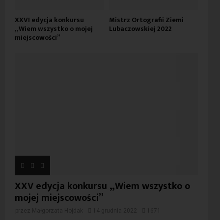
XXVI edycja konkursu
Mistrz Ortografii Ziemi
„Wiem wszystko o mojej
Lubaczowskiej 2022
miejscowości”
XXV edycja konkursu „Wiem wszystko o
mojej miejscowości”
przez
Małgorzata Hojdak
14 grudnia 2022
1671