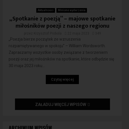
Aktualności
Minione wydarzenia
„Spotkanie z poezją” – majowe spotkanie
miłośników poezji z naszego regionu
przez
Krzysztof Probola
22 maja 2023
349
„Poezja bierze początek ze wzruszenia
rozpamiętywanego w spokoju” – William Wordsworth.
Zapraszamy wszystkie osoby związane z tworzeniem
poezji oraz jej miłośników na spotkanie, które odbędzie się
30 maja 2023 roku...
Czytaj więcej
ZAŁADUJ WIĘCEJ WPISÓW
ARCHIWUM WPISÓW