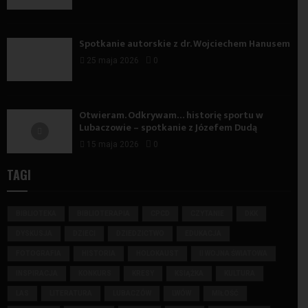
Spotkanie autorskie z dr. Wojciechem Hanusem
25 maja 2026
0
Otwieram. Odkrywam… historię sportu w
Lubaczowie – spotkanie z Józefem Dudą
15 maja 2026
0
TAGI
BIBLIOTEKA
BIBLIOTERAPIA
CPCD
CZYTANIE
DKK
DYSKUSJA
DZIECI
DZIEDZICTWO
EDUKACJA
FOTOGRAFIA
HISTORIA
HOLOKAUST
II WOJNA ŚWIATOWA
INSPIRACJA
KONKURS
KRESY
KSIĄŻKA
KULTURA
LAS
LITERATURA
LUBACZÓW
LWÓW
MIŁOŚĆ