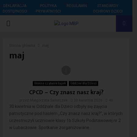
DEKLARACJA
POLITYKA
REGULAMIN
STANDARDY
DOSTĘPNOŚCI
PRYWATNOŚCI
OCHRONY DZIECI
PRIMARY
MENU
Strona główna
maj
maj
Głośne czytanie bajek
Oddział dla Dzieci
CPCD – Czy znasz nasz kraj?
przez
Małgorzata Świerczek
30 kwietnia 2026
49
30 kwietnia w Oddziale dla Dzieci odbyły się zajęcia
patriotyczne pod hasłem „Czy znasz nasz kraj?”, w których
uczestniczyli uczniowie klasy 1b Szkoły Podstawowej nr 2
w Lubaczowie. Spotkanie zorganizowane...