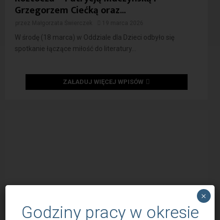
Grzegorzem Ciećką oraz...
przez
Małgorzata Świerczek
19 marca 2026
W środę (18 marca) w Oddziale dla Dzieci odbyło się
spotkanie łączące miłość do literatury...
ZAŁADUJ WIĘCEJ WPISÓW
×
Godziny pracy w okresie