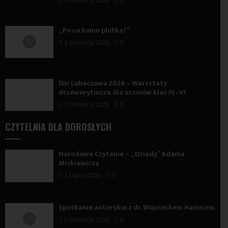
9 czerwca 2026
0
„Po co komu plotka?”
3 czerwca 2026
0
Dni Lubaczowa 2026 – Warsztaty
drzeworytnicze dla uczniów klas IV–VI
1 czerwca 2026
0
CZYTELNIA DLA DOROSŁYCH
Narodowe Czytanie – „Dziady” Adama
Mickiewicza
13 lipca 2026
0
Spotkanie autorskie z dr. Wojciechem Hanusem
5 czerwca 2026
0