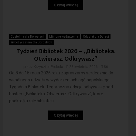
Czytaj więcej
Czytelnia dla Dorosłych
Minione wydarzenia
Oddział dla Dzieci
Wypożyczalnia dla Dorosłych
Tydzień Bibliotek 2026 – „Biblioteka.
Otwierasz. Odkrywasz”
przez
Krzysztof Probola
28 kwietnia 2026
86
Od 8 do 15 maja 2026 roku zapraszamy serdecznie do
wspólnego udziału w wydarzeniach ogólnopolskiego
Tygodnia Bibliotek. Tegoroczna edycja odbywa się pod
hasłem „Biblioteka. Otwierasz. Odkrywasz”, które
podkreśla rolę biblioteki...
Czytaj więcej