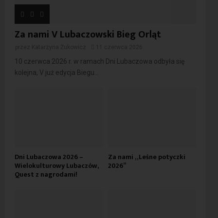
Za nami V Lubaczowski Bieg Orląt
przez
Katarzyna Żukowicz
11 czerwca 2026
10 czerwca 2026 r. w ramach Dni Lubaczowa odbyła się
kolejna, V już edycja Biegu...
Dni Lubaczowa 2026 –
Za nami „Leśne potyczki
Wielokulturowy Lubaczów,
2026”
Quest z nagrodami!