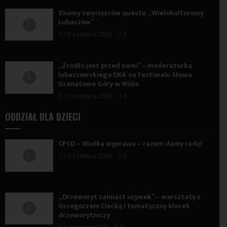
Znamy zwycięzców questu „Wielokulturowy
Lubaczów”
16 czerwca 2026
0
„Źródło jest przed nami” – moderatorka
lubaczowskiego DKK na Festiwalu Słowa
Granatowe Góry w Wiśle
12 czerwca 2026
0
ODDZIAŁ DLA DZIECI
CPCD – Wielka wyprawa – razem damy radę!
17 czerwca 2026
0
„Drzeworyt zamiast używek” – warsztaty z
Grzegorzem Ciećką i tematyczny klocek
drzeworytniczy