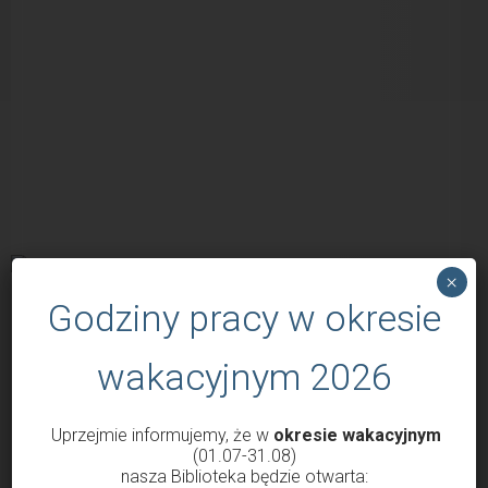
×
Godziny pracy w okresie
POPULARNE WPISY
wakacyjnym 2026
Uprzejmie informujemy, że w
okresie wakacyjnym
(01.07-31.08)
nasza Biblioteka będzie otwarta: