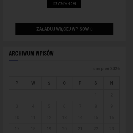
Czytaj więcej
ZAŁADUJ WIĘCEJ WPISÓW
ARCHIWUM WPISÓW
sierpień 2026
P
W
Ś
C
P
S
N
1
2
3
4
5
6
7
8
9
10
11
12
13
14
15
16
17
18
19
20
21
22
23