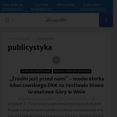
DEKLARACJA
POLITYKA
REGULAMIN
STANDARDY
DOSTĘPNOŚCI
PRYWATNOŚCI
OCHRONY DZIECI
PRIMARY
MENU
Strona główna
publicystyka
publicystyka
Dyskusyjny Klub Książki
Wypożyczalnia dla Dorosłych
„Źródło jest przed nami” – moderatorka
lubaczowskiego DKK na Festiwalu Słowa
Granatowe Góry w Wiśle
przez
Katarzyna Żukowicz
12 czerwca 2026
47
W dniach 5–7 czerwca moderatorki Dyskusyjnych Klubów
Książki z województwa podkarpackiego uczestniczyły w 6.
edycji Festiwalu Słowa Granatowe Góry im. Jerzego Pilcha