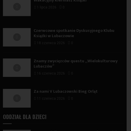
Wakacyjny Kiermasz Książki
1 lipca 2026
0
Czerwcowe spotkanie Dyskusyjnego Klubu
Książki w Lubaczowie
18 czerwca 2026
0
Znamy zwycięzców questu „Wielokulturowy
Lubaczów”
16 czerwca 2026
0
Za nami V Lubaczowski Bieg Orląt
11 czerwca 2026
0
ODDZIAŁ DLA DZIECI