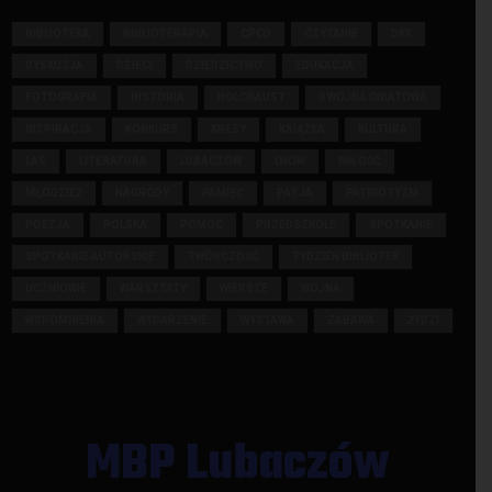
BIBLIOTEKA
BIBLIOTERAPIA
CPCD
CZYTANIE
DKK
DYSKUSJA
DZIECI
DZIEDZICTWO
EDUKACJA
FOTOGRAFIA
HISTORIA
HOLOKAUST
II WOJNA ŚWIATOWA
INSPIRACJA
KONKURS
KRESY
KSIĄŻKA
KULTURA
LAS
LITERATURA
LUBACZÓW
LWÓW
MIŁOŚĆ
MŁODZIEŻ
NAGRODY
PAMIĘĆ
PASJA
PATRIOTYZM
POEZJA
POLSKA
POMOC
PRZEDSZKOLE
SPOTKANIE
SPOTKANIE AUTORSKIE
TWÓRCZOŚĆ
TYDZIEŃ BIBLIOTEK
UCZNIOWIE
WARSZTATY
WIERSZE
WOJNA
WSPOMNIENIA
WYDARZENIE
WYSTAWA
ZABAWA
ŻYDZI
MBP Lubaczów