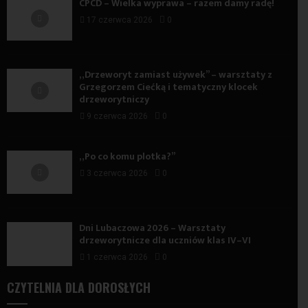
CPCD – Wielka wyprawa – razem damy radę!
17 czerwca 2026
0
„Drzeworyt zamiast używek” – warsztaty z
Grzegorzem Ciećką i tematyczny klocek
drzeworytniczy
9 czerwca 2026
0
„Po co komu plotka?”
3 czerwca 2026
0
Dni Lubaczowa 2026 – Warsztaty
drzeworytnicze dla uczniów klas IV–VI
1 czerwca 2026
0
CZYTELNIA DLA DOROSŁYCH