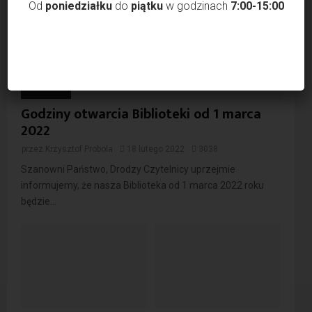
Od
poniedziałku
do
piątku
w godzinach
7:00-15:00
Godziny otwarcia Biblioteki od 1 marca
2022
przez
Krzysztof Probola
18 lutego 2022
3038
Szanowni Państwo, Drodzy Czytelnicy uprzejmie
informujemy, że nasza Biblioteka od 1 marca 2022 roku
będzie...