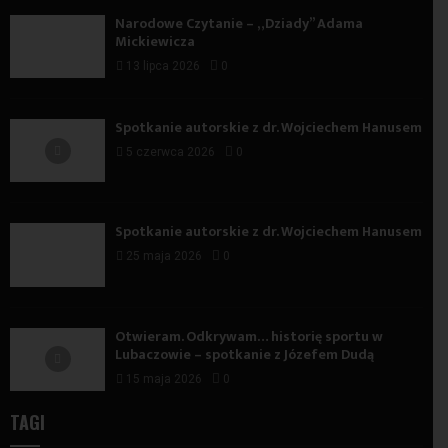
Narodowe Czytanie – „Dziady” Adama
Mickiewicza
13 lipca 2026
0
Spotkanie autorskie z dr. Wojciechem Hanusem
5 czerwca 2026
0
Spotkanie autorskie z dr. Wojciechem Hanusem
25 maja 2026
0
Otwieram. Odkrywam… historię sportu w
Lubaczowie – spotkanie z Józefem Dudą
15 maja 2026
0
TAGI