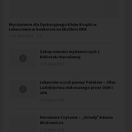
Wyróżnienie dla Dyskusyjnego Klubu Książki w
Lubaczowie w konkursie na Ekslibris DKK
23 lipca 2026
0
Zakup nowości wydawniczych z
Biblioteki Narodowej
15 lipca 2026
Lubaczów uczcił pamięć Polaków – Ofiar
Ludobójstwa dokonanego przez OUN i
UPA
14 lipca 2026
Narodowe Czytanie – „Dziady” Adama
Mickiewicza
13 lipca 2026