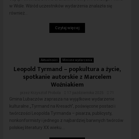
w Wiśle. Wśród uczestników wydarzenia znalazła się
również...
Czytaj więcej
Aktualności
Minione wydarzenia
Leopold Tyrmand – popkultura a życie,
spotkanie autorskie z Marcelem
Woźniakiem
przez
Krzysztof Probola
17 października 2025
71
Gmina Lubaczów zaprasza na wyjątkowe wydarzenie
kulturalne „Tyrmand na Kresach”, poświęcone postaci i
twórczości Leopolda Tyrmanda – pisarza, publicysty,
nonkonformisty i jednego z najbardziej barwnych twórców
polskiej literatury XX wieku....