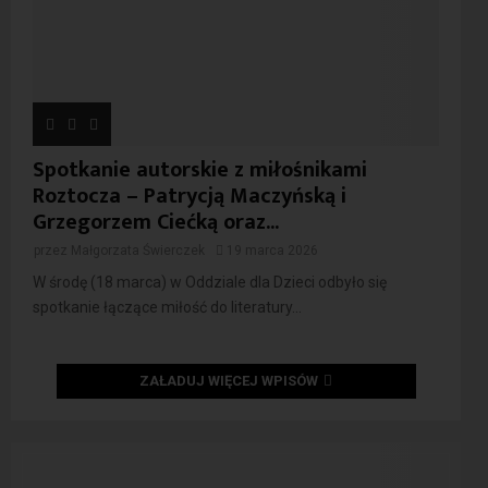
Spotkanie autorskie z miłośnikami
Roztocza – Patrycją Maczyńską i
Grzegorzem Ciećką oraz...
przez
Małgorzata Świerczek
19 marca 2026
W środę (18 marca) w Oddziale dla Dzieci odbyło się
spotkanie łączące miłość do literatury...
ZAŁADUJ WIĘCEJ WPISÓW