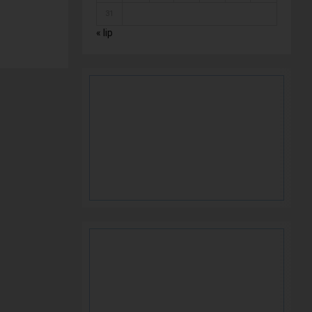
31
« lip