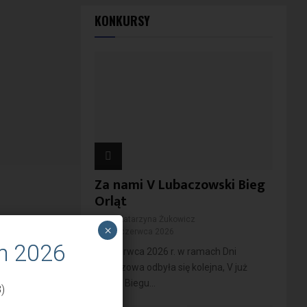
KONKURSY
Za nami V Lubaczowski Bieg
Orląt
przez
Katarzyna Żukowicz
×
11 czerwca 2026
m 2026
10 czerwca 2026 r. w ramach Dni
Lubaczowa odbyła się kolejna, V już
edycja Biegu...
)