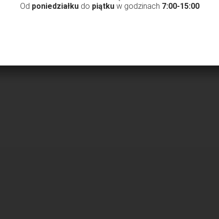
Od
poniedziałku
do
piątku
w godzinach
7:00-15:00