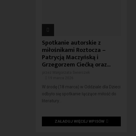
Spotkanie autorskie z
miłośnikami Roztocza –
Patrycją Maczyńską i
Grzegorzem Ciećką oraz...
przez
Małgorzata Świerczek
19 marca 2026
W środę (18 marca) w Oddziale dla Dzieci
odbyło się spotkanie łączące miłość do
literatury...
ZAŁADUJ WIĘCEJ WPISÓW