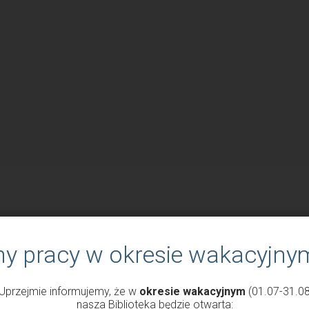
ny pracy w okresie wakacyjny
Uprzejmie informujemy, że w
okresie wakacyjnym
(01.07-31.08
nasza Biblioteka będzie otwarta: