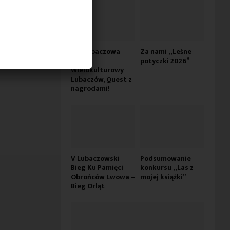
Dni Lubaczowa
Za nami „Leśne
2026 –
potyczki 2026”
Wielokulturowy
Lubaczów, Quest z
nagrodami!
V Lubaczowski
Podsumowanie
Bieg Ku Pamięci
konkursu „Las z
Obrońców Lwowa –
mojej książki”
Bieg Orląt