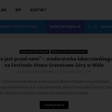
LINE
BIP
KONTAKT
 WYDAWNICZYCH DO…
RAPORT
ANDARDY OCHRONY DZIECI
WAŻNE INFORMACJE
źródło
Dyskusyjny Klub Książki
Wypożyczalnia dla Dorosłych
o jest przed nami” – moderatorka lubaczowskieg
na Festiwalu Słowa Granatowe Góry w Wiśle
przez
Katarzyna Żukowicz
12 czerwca 2026
46
–7 czerwca moderatorki Dyskusyjnych Klubów Książki z województwa
ego uczestniczyły w 6. edycji Festiwalu Słowa Granatowe Góry im. Jer
śle. Wśród uczestników wydarzenia znalazła się również...
Czytaj więcej