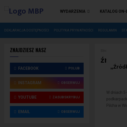
WYDARZENIA
KATALOG ON-
I
ZAKUP NOWOŚCI
DEKLARACJA DOSTĘPNOŚCI
POLITYKA PRYWATNOŚCI
REGULAMIN
ST
ZNAJDZIESZ NASZ
Strona główna
źródło
„Źródł
FACEBOOK
POLUB
INSTAGRAM
OBSERWUJ
W dniach 5
YOUTUBE
ZASUBSKRYBUJ
podkarpacki
Pilcha w Wi
EMAIL
OBSERWUJ