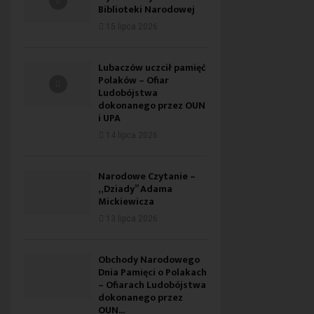
Biblioteki Narodowej
15 lipca 2026
Lubaczów uczcił pamięć
Polaków – Ofiar
Ludobójstwa
dokonanego przez OUN
i UPA
14 lipca 2026
Narodowe Czytanie –
„Dziady” Adama
Mickiewicza
13 lipca 2026
Obchody Narodowego
Dnia Pamięci o Polakach
– Ofiarach Ludobójstwa
dokonanego przez
OUN...