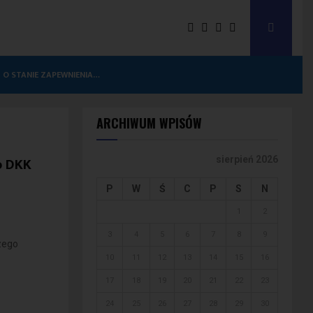
 O STANIE ZAPEWNIENIA…
ARCHIWUM WPISÓW
o DKK
sierpień 2026
P
W
Ś
C
P
S
N
1
2
3
4
5
6
7
8
9
zego
10
11
12
13
14
15
16
17
18
19
20
21
22
23
24
25
26
27
28
29
30