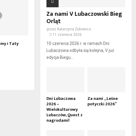
Za nami V Lubaczowski Bieg
Orląt
przez
Katarzyna Żukowicz
11 czerwca 2026
my i Taty
CPCD – Nasza Polska Jesień
Historia Straży P
10 czerwca 2026 r. w ramach Dni
terenie powiatu
Lubaczowa odbyła się kolejna, V już
lubaczowskiego
edycja Biegu...
Dni Lubaczowa
Za nami „Leśne
2026 –
potyczki 2026”
Wielokulturowy
Lubaczów, Quest z
nagrodami!