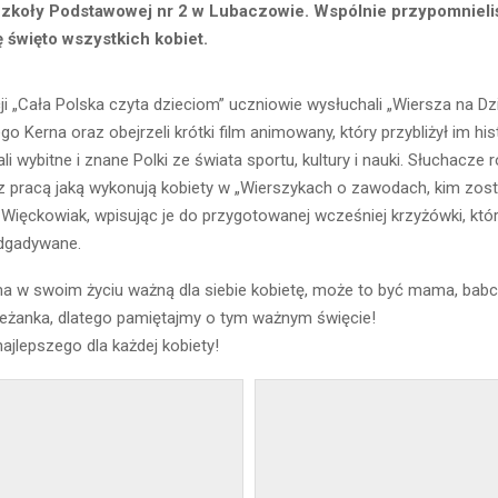
 Szkoły Podstawowej nr 2 w Lubaczowie. Wspólnie przypomniel
ę święto wszystkich kobiet.
i „Cała Polska czyta dzieciom” uczniowie wysłuchali „Wiersza na Dz
o Kerna oraz obejrzeli krótki film animowany, który przybliżył im his
li wybitne i znane Polki ze świata sportu, kultury i nauki. Słuchacze 
 z pracą jaką wykonują kobiety w „Wierszykach o zawodach, kim zos
-Więckowiak, wpisując je do przygotowanej wcześniej krzyżówki, któr
odgadywane.
a w swoim życiu ważną dla siebie kobietę, może to być mama, babcia
oleżanka, dlatego pamiętajmy o tym ważnym święcie!
ajlepszego dla każdej kobiety!