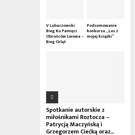
V Lubaczowski
Podsumowanie
Bieg Ku Pamięci
konkursu „Las z
Obrońców Lwowa –
mojej książki”
Bieg Orląt
Spotkanie autorskie z
miłośnikami Roztocza –
Patrycją Maczyńską i
Grzegorzem Ciećką oraz...