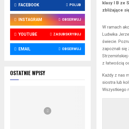
klasy I B ze
FACEBOOK
POLUB
zbliżające si
INSTAGRAM
OBSERWUJ
W ramach akcj
Ludwika Jerzeg
YOUTUBE
ZASUBSKRYBUJ
świecie. Pozna
zapoznali się
EMAIL
OBSERWUJ
Strzemińskiej
z łatwością 
OSTATNIE WPISY
Każdy z nas m
siostra lub k
Wszystkiego n