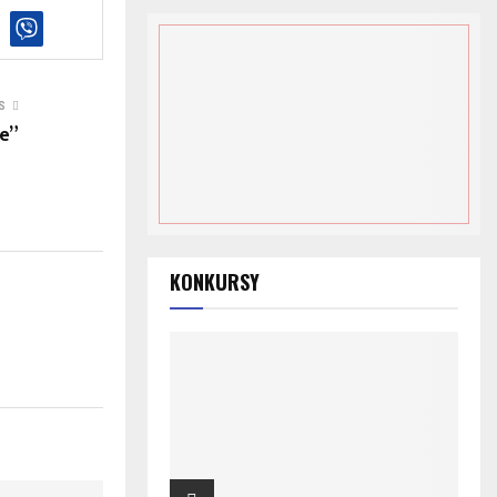
S
e”
KONKURSY