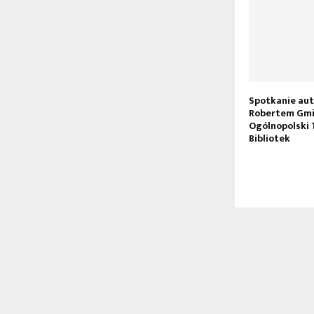
pomnienia w
Zajęcia dla dzieci z Ukrainy
Spotkanie aut
olno-
Robertem Gmi
ym w Baszni
Ogólnopolski 
Bibliotek