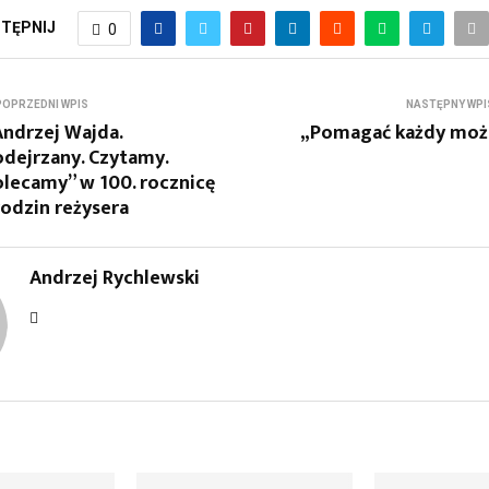
TĘPNIJ
0
POPRZEDNI WPIS
NASTĘPNY WPI
Andrzej Wajda.
„Pomagać każdy moż
odejrzany. Czytamy.
olecamy” w 100. rocznicę
odzin reżysera
Andrzej Rychlewski