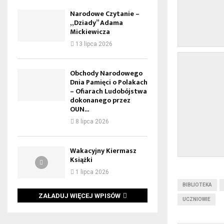
Narodowe Czytanie –
„Dziady” Adama
Mickiewicza
13 lipca 2026
Obchody Narodowego
Dnia Pamięci o Polakach
– Ofiarach Ludobójstwa
dokonanego przez
OUN...
8 lipca 2026
Wakacyjny Kiermasz
Książki
1 lipca 2026
BIBLIOTEKA
ZAŁADUJ WIĘCEJ WPISÓW
UCZNIOWIE