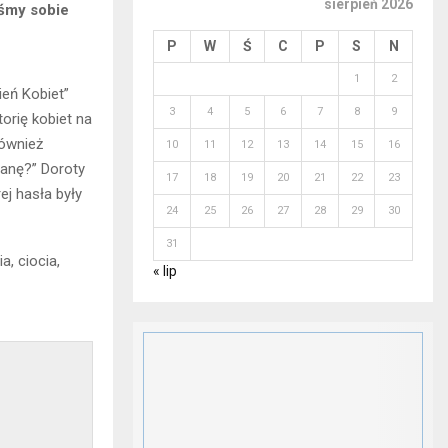
sierpień 2026
iśmy sobie
P
W
Ś
C
P
S
N
1
2
ień Kobiet”
3
4
5
6
7
8
9
torię kobiet na
również
10
11
12
13
14
15
16
tanę?” Doroty
17
18
19
20
21
22
23
ej hasła były
24
25
26
27
28
29
30
31
, ciocia,
« lip