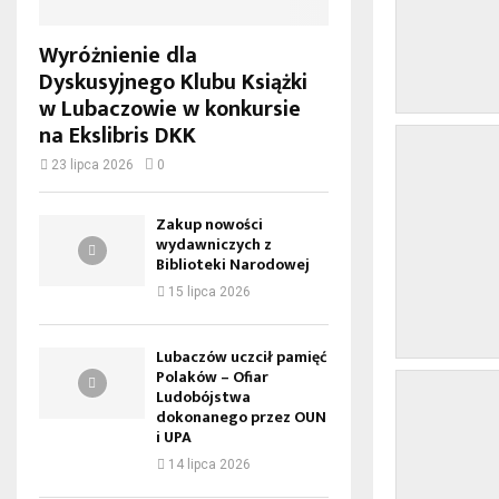
Wyróżnienie dla
Dyskusyjnego Klubu Książki
w Lubaczowie w konkursie
na Ekslibris DKK
23 lipca 2026
0
Zakup nowości
wydawniczych z
Biblioteki Narodowej
15 lipca 2026
Lubaczów uczcił pamięć
Polaków – Ofiar
Ludobójstwa
dokonanego przez OUN
i UPA
14 lipca 2026