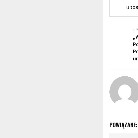
UDOS
„
P
P
ur
POWIĄZANE: