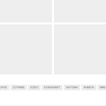
CPCD
CZYTANIE
DZIECI
DZIEŃ KOBIET
HISTORIA
KOBIETA
ŚWIĘ