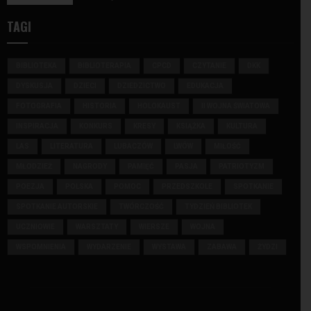
TAGI
BIBLIOTEKA
BIBLIOTERAPIA
CPCD
CZYTANIE
DKK
DYSKUSJA
DZIECI
DZIEDZICTWO
EDUKACJA
FOTOGRAFIA
HISTORIA
HOLOKAUST
II WOJNA ŚWIATOWA
INSPIRACJA
KONKURS
KRESY
KSIĄŻKA
KULTURA
LAS
LITERATURA
LUBACZÓW
LWÓW
MIŁOŚĆ
MŁODZIEŻ
NAGRODY
PAMIĘĆ
PASJA
PATRIOTYZM
POEZJA
POLSKA
POMOC
PRZEDSZKOLE
SPOTKANIE
SPOTKANIE AUTORSKIE
TWÓRCZOŚĆ
TYDZIEŃ BIBLIOTEK
UCZNIOWIE
WARSZTATY
WIERSZE
WOJNA
WSPOMNIENIA
WYDARZENIE
WYSTAWA
ZABAWA
ŻYDZI