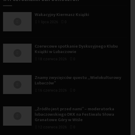
Wakacyjny Kiermasz Książki
1 lipca 2026
0
Czerwcowe spotkanie Dyskusyjnego Klubu
Książki w Lubaczowie
18 czerwca 2026
0
Znamy zwycięzców questu „Wielokulturowy
Lubaczów”
16 czerwca 2026
0
„Źródło jest przed nami” – moderatorka
lubaczowskiego DKK na Festiwalu Słowa
Granatowe Góry w Wiśle
12 czerwca 2026
0