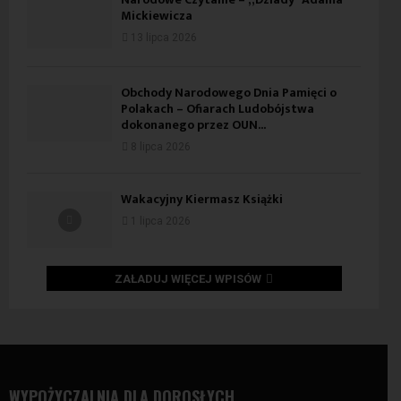
Mickiewicza
13 lipca 2026
Obchody Narodowego Dnia Pamięci o
Polakach – Ofiarach Ludobójstwa
dokonanego przez OUN...
8 lipca 2026
Wakacyjny Kiermasz Książki
1 lipca 2026
ZAŁADUJ WIĘCEJ WPISÓW
WYPOŻYCZALNIA DLA DOROSŁYCH