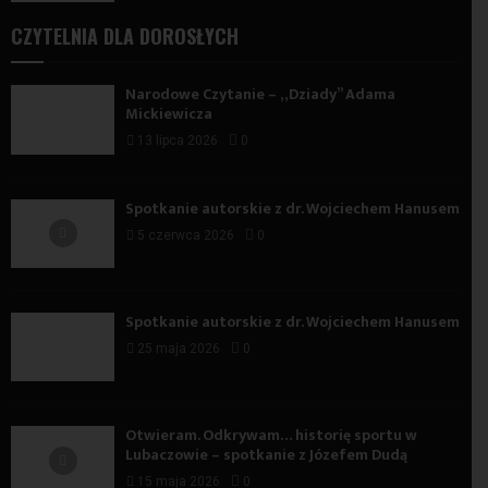
CZYTELNIA DLA DOROSŁYCH
Narodowe Czytanie – „Dziady” Adama
Mickiewicza
13 lipca 2026
0
Spotkanie autorskie z dr. Wojciechem Hanusem
5 czerwca 2026
0
Spotkanie autorskie z dr. Wojciechem Hanusem
25 maja 2026
0
Otwieram. Odkrywam… historię sportu w
Lubaczowie – spotkanie z Józefem Dudą
15 maja 2026
0