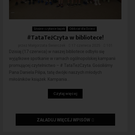
Głośne czytanie bajek
Oddział dla Dzieci
#TataTeżCzyta w bibliotece!
przez
Małgorzata Świerczek
17 czerwca 2025
101
Dzisiaj (17 czerwca) w naszej bibliotece odbyło się
wyjątkowe spotkanie w ramach ogólnopolskiej kampanii
promującej czytelnictwo – # TataTeżCzyta. Gościliśmy
Pana Daniela Pilipa, tatę dwójki naszych młodych
miłośników książek. Kampania...
Czytaj więcej
ZAŁADUJ WIĘCEJ WPISÓW