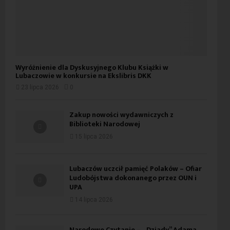
Wyróżnienie dla Dyskusyjnego Klubu Książki w
Lubaczowie w konkursie na Ekslibris DKK
23 lipca 2026
0
Zakup nowości wydawniczych z
Biblioteki Narodowej
15 lipca 2026
Lubaczów uczcił pamięć Polaków – Ofiar
Ludobójstwa dokonanego przez OUN i
UPA
14 lipca 2026
Narodowe Czytanie – „Dziady” Adama