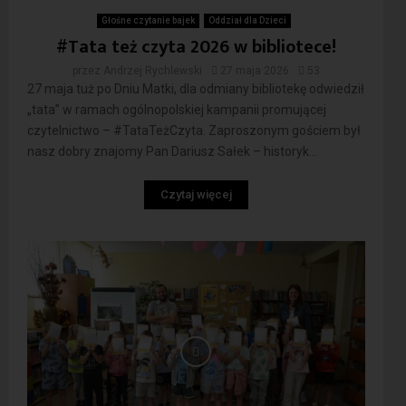
Głośne czytanie bajek
Oddział dla Dzieci
#Tata też czyta 2026 w bibliotece!
przez
Andrzej Rychlewski
27 maja 2026
53
27 maja tuż po Dniu Matki, dla odmiany bibliotekę odwiedził
„tata” w ramach ogólnopolskiej kampanii promującej
czytelnictwo – #TataTeżCzyta. Zaproszonym gościem był
nasz dobry znajomy Pan Dariusz Sałek – historyk...
Czytaj więcej