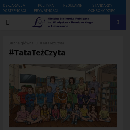
DEKLARACJA
POLITYKA
REGULAMIN
STANDARDY
DOSTĘPNOŚCI
PRYWATNOŚCI
OCHRONY DZIECI
PRIMARY
MENU
Strona główna
#TataTeżCzyta
#TataTeżCzyta