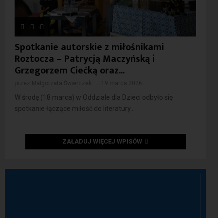
Spotkanie autorskie z miłośnikami
Roztocza – Patrycją Maczyńską i
Grzegorzem Ciećką oraz...
przez
Małgorzata Świerczek
19 marca 2026
W środę (18 marca) w Oddziale dla Dzieci odbyło się
spotkanie łączące miłość do literatury...
ZAŁADUJ WIĘCEJ WPISÓW