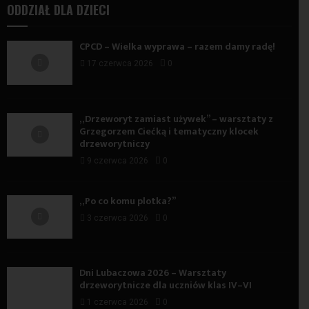
ODDZIAŁ DLA DZIECI
CPCD – Wielka wyprawa – razem damy radę!
17 czerwca 2026
0
„Drzeworyt zamiast używek” – warsztaty z
Grzegorzem Ciećką i tematyczny klocek
drzeworytniczy
9 czerwca 2026
0
„Po co komu plotka?”
3 czerwca 2026
0
Dni Lubaczowa 2026 – Warsztaty
drzeworytnicze dla uczniów klas IV–VI
1 czerwca 2026
0