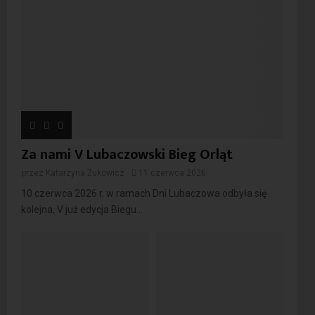
Za nami V Lubaczowski Bieg Orląt
przez
Katarzyna Żukowicz
11 czerwca 2026
10 czerwca 2026 r. w ramach Dni Lubaczowa odbyła się
kolejna, V już edycja Biegu...