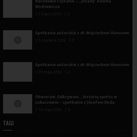
Narodowe Czytanie – „Dziady” Adama
Mickiewicza
13 lipca 2026
0
Spotkanie autorskie z dr. Wojciechem Hanusem
5 czerwca 2026
0
Spotkanie autorskie z dr. Wojciechem Hanusem
25 maja 2026
0
Otwieram. Odkrywam… historię sportu w
Lubaczowie – spotkanie z Józefem Dudą
15 maja 2026
0
TAGI