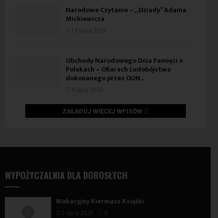
Narodowe Czytanie – „Dziady” Adama
Mickiewicza
13 lipca 2026
Obchody Narodowego Dnia Pamięci o
Polakach – Ofiarach Ludobójstwa
dokonanego przez OUN...
8 lipca 2026
ZAŁADUJ WIĘCEJ WPISÓW
WYPOŻYCZALNIA DLA DOROSŁYCH
Wakacyjny Kiermasz Książki
1 lipca 2026
0