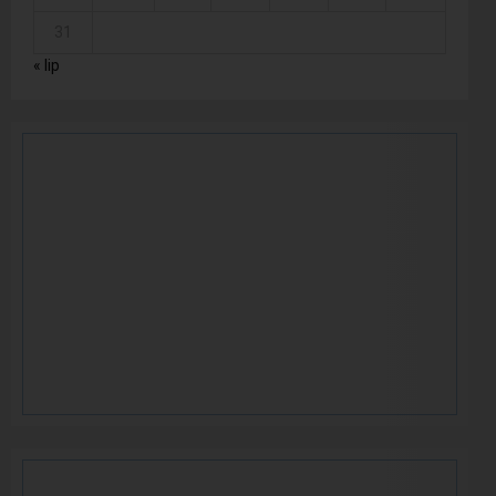
31
« lip