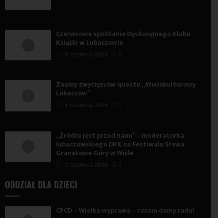
Czerwcowe spotkanie Dyskusyjnego Klubu
Książki w Lubaczowie
18 czerwca 2026
0
Znamy zwycięzców questu „Wielokulturowy
Lubaczów”
16 czerwca 2026
0
„Źródło jest przed nami” – moderatorka
lubaczowskiego DKK na Festiwalu Słowa
Granatowe Góry w Wiśle
12 czerwca 2026
0
ODDZIAŁ DLA DZIECI
CPCD – Wielka wyprawa – razem damy radę!