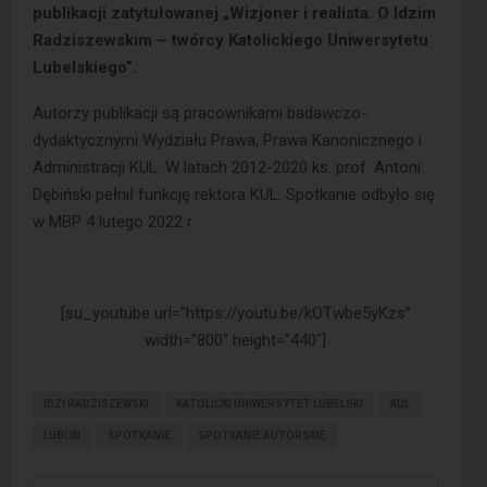
publikacji zatytułowanej „Wizjoner i realista. O Idzim
Radziszewskim – twórcy Katolickiego Uniwersytetu
Lubelskiego”.
Autorzy publikacji są pracownikami badawczo-
dydaktycznymi Wydziału Prawa, Prawa Kanonicznego i
Administracji KUL. W latach 2012-2020 ks. prof. Antoni
Dębiński pełnił funkcję rektora KUL. Spotkanie odbyło się
w MBP 4 lutego 2022 r.
[su_youtube url=”https://youtu.be/kOTwbe5yKzs”
width=”800″ height=”440″]
IDZI RADZISZEWSKI
KATOLICKI UNIWERSYTET LUBELSKI
KUL
LUBLIN
SPOTKANIE
SPOTKANIE AUTORSKIE