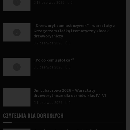
17 czerwca 2026
0
„Drzeworyt zamiast używek” – warsztaty z
Grzegorzem Ciećką i tematyczny klocek
drzeworytniczy
9 czerwca 2026
0
„Po co komu plotka?”
3 czerwca 2026
0
Dni Lubaczowa 2026 – Warsztaty
drzeworytnicze dla uczniów klas IV–VI
1 czerwca 2026
0
CZYTELNIA DLA DOROSŁYCH