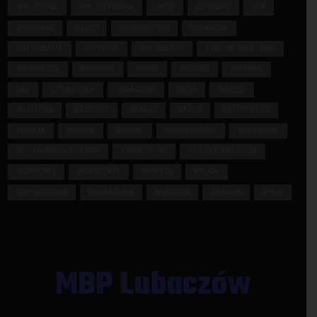
BIBLIOTEKA
BIBLIOTERAPIA
CPCD
CZYTANIE
DKK
DYSKUSJA
DZIECI
DZIEDZICTWO
EDUKACJA
FOTOGRAFIA
HISTORIA
HOLOKAUST
II WOJNA ŚWIATOWA
INSPIRACJA
KONKURS
KRESY
KSIĄŻKA
KULTURA
LAS
LITERATURA
LUBACZÓW
LWÓW
MIŁOŚĆ
MŁODZIEŻ
NAGRODY
PAMIĘĆ
PASJA
PATRIOTYZM
POEZJA
POLSKA
POMOC
PRZEDSZKOLE
SPOTKANIE
SPOTKANIE AUTORSKIE
TWÓRCZOŚĆ
TYDZIEŃ BIBLIOTEK
UCZNIOWIE
WARSZTATY
WIERSZE
WOJNA
WSPOMNIENIA
WYDARZENIE
WYSTAWA
ZABAWA
ŻYDZI
MBP Lubaczów