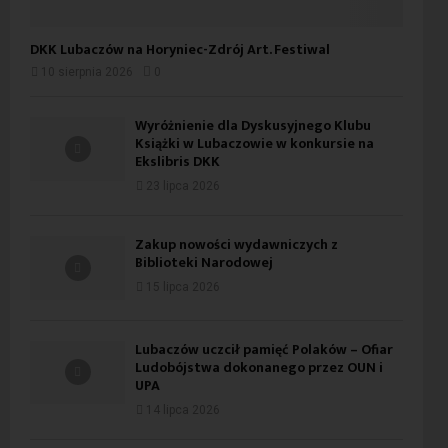
DKK Lubaczów na Horyniec-Zdrój Art. Festiwal
10 sierpnia 2026
0
Wyróżnienie dla Dyskusyjnego Klubu
Książki w Lubaczowie w konkursie na
Ekslibris DKK
23 lipca 2026
Zakup nowości wydawniczych z
Biblioteki Narodowej
15 lipca 2026
Lubaczów uczcił pamięć Polaków – Ofiar
Ludobójstwa dokonanego przez OUN i
UPA
14 lipca 2026