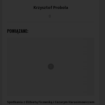
Krzysztof Probola
POWIĄZANE:
Spotkania z Elżbietą Ficowską i Cezarym Harasimowiczem
Spo