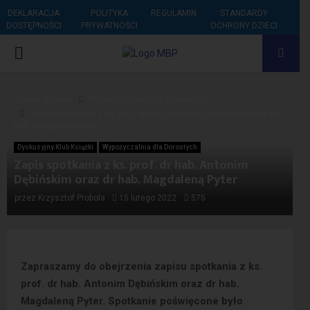
DEKLARACJA
POLITYKA
REGULAMIN
STANDARDY
DOSTĘPNOŚCI
PRYWATNOŚCI
OCHRONY DZIECI
PRIMARY
MENU
Strona główna
Wypożyczalnia dla Dorosłych
Zapis spotkania z ks. prof. dr hab. Antonim Dębińskim oraz dr
hab. Magdaleną Pyter
Dyskusyjny Klub Książki
Wypożyczalnia dla Dorosłych
Zapis spotkania z ks. prof. dr hab. Antonim
Dębińskim oraz dr hab. Magdaleną Pyter
przez
Krzysztof Probola
15 lutego 2022
575
Zapraszamy do obejrzenia zapisu spotkania z ks.
prof. dr hab. Antonim Dębińskim oraz dr hab.
Magdaleną Pyter. Spotkanie poświęcone było