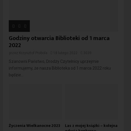
Godziny otwarcia Biblioteki od 1 marca
2022
przez
Krzysztof Probola
18 lutego 2022
3039
Szanowni Państwo, Drodzy Czytelnicy uprzejmie
informujemy, że nasza Biblioteka od 1 marca 2022 roku
będzie...
Życzenia Wielkanocne 2023
Las z mojej książki – kolejna
edycja konkursu