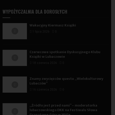
WYPOŻYCZALNIA DLA DOROSŁYCH
Wakacyjny Kiermasz Książki
1 lipca 2026
0
Czerwcowe spotkanie Dyskusyjnego Klubu
Książki w Lubaczowie
18 czerwca 2026
0
Znamy zwycięzców questu „Wielokulturowy
Lubaczów”
16 czerwca 2026
0
„Źródło jest przed nami” – moderatorka
lubaczowskiego DKK na Festiwalu Słowa
Granatowe Góry w Wiśle