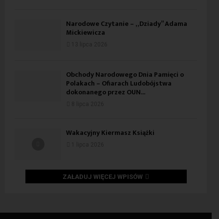
Narodowe Czytanie – „Dziady” Adama
Mickiewicza
13 lipca 2026
Obchody Narodowego Dnia Pamięci o
Polakach – Ofiarach Ludobójstwa
dokonanego przez OUN...
8 lipca 2026
Wakacyjny Kiermasz Książki
1 lipca 2026
ZAŁADUJ WIĘCEJ WPISÓW