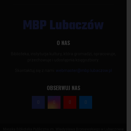
MBP Lubaczów
O NAS
Biblioteka, instytucja kultury, która gromadzi, opracowuje,
przechowuje i udostępnia księgozbiory.
Skontaktuj się z nami:
webmaster@mbp.lubaczow.pl
OBSERWUJ NAS
Miejska Biblioteka Publiczna im. Władysława Broniewskiego w Lubaczowie