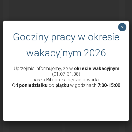
×
Godziny pracy w okresie
wakacyjnym 2026
Uprzejmie informujemy, że w
okresie wakacyjnym
(01.07-31.08)
Godziny otwarcia Biblioteki od 1 marca
nasza Biblioteka będzie otwarta:
2022
Od
poniedziałku
do
piątku
w godzinach
7:00-15:00
przez
Krzysztof Probola
18 lutego 2022
3037
Szanowni Państwo, Drodzy Czytelnicy uprzejmie
informujemy, że nasza Biblioteka od 1 marca 2022 roku
będzie...