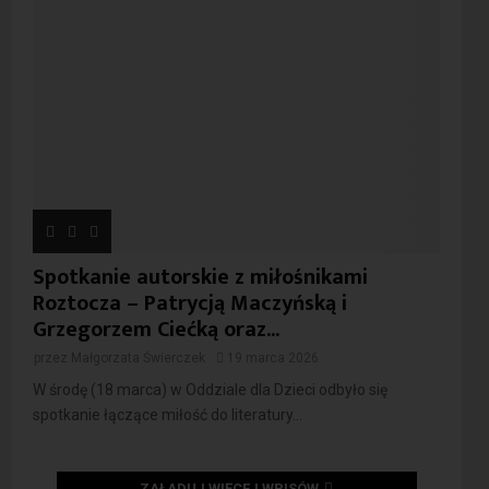
Spotkanie autorskie z miłośnikami
Roztocza – Patrycją Maczyńską i
Grzegorzem Ciećką oraz...
przez
Małgorzata Świerczek
19 marca 2026
W środę (18 marca) w Oddziale dla Dzieci odbyło się
spotkanie łączące miłość do literatury...
ZAŁADUJ WIĘCEJ WPISÓW