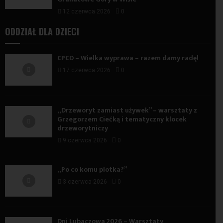
12 czerwca 2026
0
ODDZIAŁ DLA DZIECI
CPCD – Wielka wyprawa – razem damy radę!
17 czerwca 2026
0
„Drzeworyt zamiast używek” – warsztaty z
Grzegorzem Ciećką i tematyczny klocek
drzeworytniczy
9 czerwca 2026
0
„Po co komu plotka?”
3 czerwca 2026
0
Dni Lubaczowa 2026 – Warsztaty