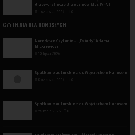
drzeworytnicze dla uczniów klas IV–VI
1 czerwca 2026
0
CZYTELNIA DLA DOROSŁYCH
Narodowe Czytanie – „Dziady” Adama
Mickiewicza
13 lipca 2026
0
Spotkanie autorskie z dr. Wojciechem Hanusem
5 czerwca 2026
0
Spotkanie autorskie z dr. Wojciechem Hanusem
25 maja 2026
0