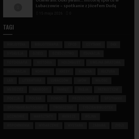
Otwieram. Odkrywam… historię sportu w
Lubaczowie – spotkanie z Józefem Dudą
15 maja 2026
0
TAGI
BIBLIOTEKA
BIBLIOTERAPIA
CPCD
CZYTANIE
DKK
DYSKUSJA
DZIECI
DZIEDZICTWO
EDUKACJA
FOTOGRAFIA
HISTORIA
HOLOKAUST
II WOJNA ŚWIATOWA
INSPIRACJA
KONKURS
KRESY
KSIĄŻKA
KULTURA
LAS
LITERATURA
LUBACZÓW
LWÓW
MIŁOŚĆ
MŁODZIEŻ
NAGRODY
PAMIĘĆ
PASJA
PATRIOTYZM
POEZJA
POLSKA
POMOC
PRZEDSZKOLE
SPOTKANIE
SPOTKANIE AUTORSKIE
TWÓRCZOŚĆ
TYDZIEŃ BIBLIOTEK
UCZNIOWIE
WARSZTATY
WIERSZE
WOJNA
WSPOMNIENIA
WYDARZENIE
WYSTAWA
ZABAWA
ŻYDZI