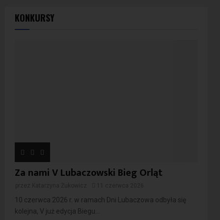
KONKURSY
Za nami V Lubaczowski Bieg Orląt
przez
Katarzyna Żukowicz
11 czerwca 2026
10 czerwca 2026 r. w ramach Dni Lubaczowa odbyła się
kolejna, V już edycja Biegu...