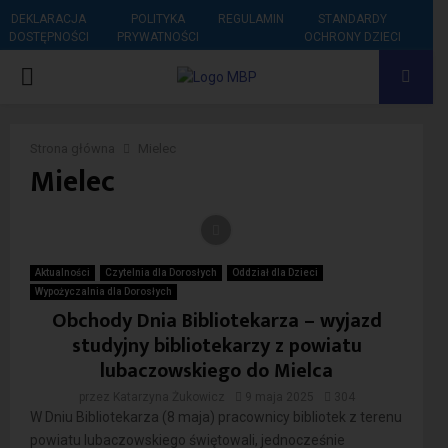
DEKLARACJA
POLITYKA
REGULAMIN
STANDARDY
DOSTĘPNOŚCI
PRYWATNOŚCI
OCHRONY DZIECI
PRIMARY
MENU
Strona główna
Mielec
Mielec
Aktualności
Czytelnia dla Dorosłych
Oddział dla Dzieci
Wypożyczalnia dla Dorosłych
Obchody Dnia Bibliotekarza – wyjazd
studyjny bibliotekarzy z powiatu
lubaczowskiego do Mielca
przez
Katarzyna Żukowicz
9 maja 2025
304
W Dniu Bibliotekarza (8 maja) pracownicy bibliotek z terenu
powiatu lubaczowskiego świętowali, jednocześnie