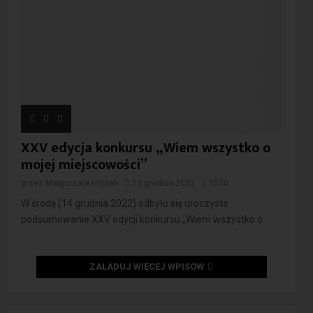
XXV edycja konkursu „Wiem wszystko o
mojej miejscowości”
przez
Małgorzata Hojdak
14 grudnia 2022
1670
W środę (14 grudnia 2022) odbyło się uroczyste
podsumowanie XXV edycji konkursu „Wiem wszystko o...
ZAŁADUJ WIĘCEJ WPISÓW