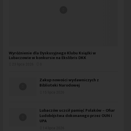
Wyróżnienie dla Dyskusyjnego Klubu Książki w
Lubaczowie w konkursie na Ekslibris DKK
23 lipca 2026
0
Zakup nowości wydawniczych z
Biblioteki Narodowej
15 lipca 2026
Lubaczów uczcił pamięć Polaków – Ofiar
Ludobójstwa dokonanego przez OUN i
UPA
14 lipca 2026