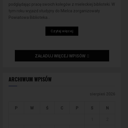
podglądając pracę swoich kolegów z mieleckiej biblioteki. W
tym roku wyjazd studyjny do Mielca zorganizowały
Powiatowa Biblioteka...
Czytaj więcej
ZAŁADUJ WIĘCEJ WPISÓW
ARCHIWUM WPISÓW
sierpień 2026
P
W
Ś
C
P
S
N
1
2