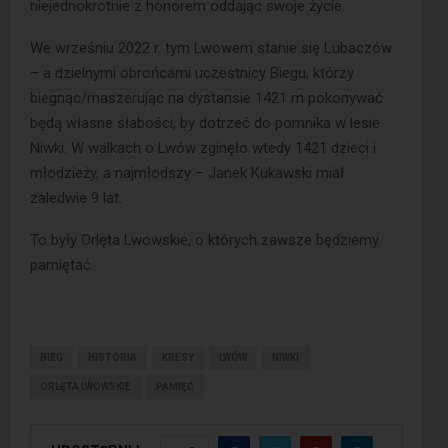
niejednokrotnie z honorem oddając swoje życie.
We wrześniu 2022 r. tym Lwowem stanie się Lubaczów
– a dzielnymi obrońcami uczestnicy Biegu, którzy
biegnąc/maszerując na dystansie 1421 m pokonywać
będą własne słabości, by dotrzeć do pomnika w lesie
Niwki. W walkach o Lwów zginęło wtedy 1421 dzieci i
młodzieży, a najmłodszy – Janek Kukawski miał
zaledwie 9 lat.
To były Orlęta Lwowskie, o których zawsze będziemy
pamiętać.
BIEG
HISTORIA
KRESY
LWÓW
NIWKI
ORLĘTA LWOWSKIE
PAMIĘĆ