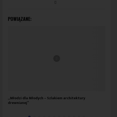
POWIĄZANE:
„Młodzi dla Młodych – Szlakiem architektury
CPC
drewnianej”