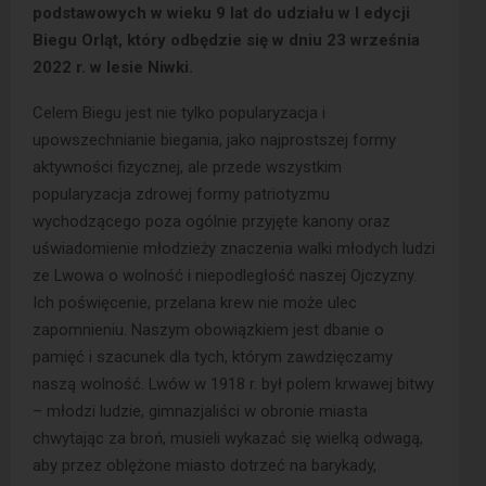
podstawowych w wieku 9 lat do udziału w I edycji
Biegu Orląt, który odbędzie się w dniu 23 września
2022 r. w lesie Niwki.
Celem Biegu jest nie tylko popularyzacja i
upowszechnianie biegania, jako najprostszej formy
aktywności fizycznej, ale przede wszystkim
popularyzacja zdrowej formy patriotyzmu
wychodzącego poza ogólnie przyjęte kanony oraz
uświadomienie młodzieży znaczenia walki młodych ludzi
ze Lwowa o wolność i niepodległość naszej Ojczyzny.
Ich poświęcenie, przelana krew nie może ulec
zapomnieniu. Naszym obowiązkiem jest dbanie o
pamięć i szacunek dla tych, którym zawdzięczamy
naszą wolność. Lwów w 1918 r. był polem krwawej bitwy
– młodzi ludzie, gimnazjaliści w obronie miasta
chwytając za broń, musieli wykazać się wielką odwagą,
aby przez oblężone miasto dotrzeć na barykady,