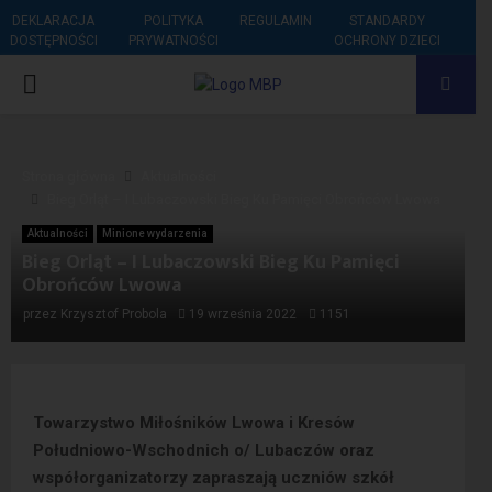
DEKLARACJA
POLITYKA
REGULAMIN
STANDARDY
DOSTĘPNOŚCI
PRYWATNOŚCI
OCHRONY DZIECI
PRIMARY
MENU
Strona główna
Aktualności
Bieg Orląt – I Lubaczowski Bieg Ku Pamięci Obrońców Lwowa
Aktualności
Minione wydarzenia
Bieg Orląt – I Lubaczowski Bieg Ku Pamięci
Obrońców Lwowa
przez
Krzysztof Probola
19 września 2022
1151
Towarzystwo Miłośników Lwowa i Kresów
Południowo-Wschodnich o/ Lubaczów oraz
współorganizatorzy zapraszają uczniów szkół