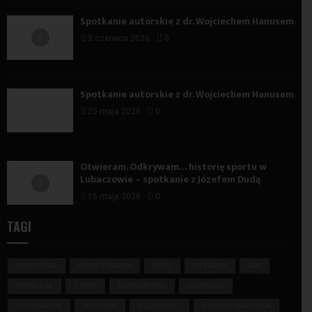
Spotkanie autorskie z dr. Wojciechem Hanusem
5 czerwca 2026
0
Spotkanie autorskie z dr. Wojciechem Hanusem
25 maja 2026
0
Otwieram. Odkrywam… historię sportu w
Lubaczowie – spotkanie z Józefem Dudą
15 maja 2026
0
TAGI
BIBLIOTEKA
BIBLIOTERAPIA
CPCD
CZYTANIE
DKK
DYSKUSJA
DZIECI
DZIEDZICTWO
EDUKACJA
FOTOGRAFIA
HISTORIA
HOLOKAUST
II WOJNA ŚWIATOWA