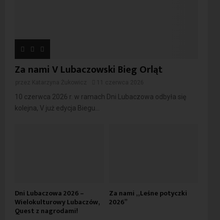
Za nami V Lubaczowski Bieg Orląt
przez
Katarzyna Żukowicz
11 czerwca 2026
10 czerwca 2026 r. w ramach Dni Lubaczowa odbyła się
kolejna, V już edycja Biegu...
Dni Lubaczowa 2026 –
Za nami „Leśne potyczki
Wielokulturowy Lubaczów,
2026”
Quest z nagrodami!