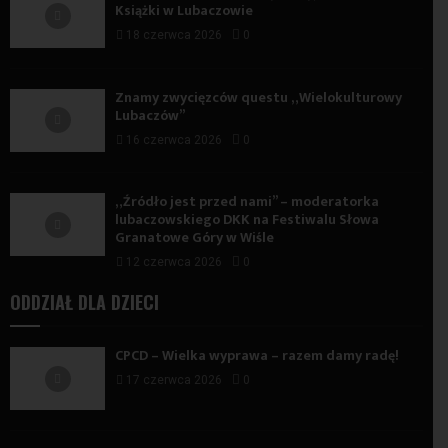
Książki w Lubaczowie
18 czerwca 2026
0
Znamy zwycięzców questu „Wielokulturowy
Lubaczów”
16 czerwca 2026
0
„Źródło jest przed nami” – moderatorka
lubaczowskiego DKK na Festiwalu Słowa
Granatowe Góry w Wiśle
12 czerwca 2026
0
ODDZIAŁ DLA DZIECI
CPCD – Wielka wyprawa – razem damy radę!
17 czerwca 2026
0