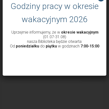
Godziny pracy w okresie
Spotkanie autorskie z miłośnikami
Roztocza – Patrycją Maczyńską i
wakacyjnym 2026
Grzegorzem Ciećką oraz...
przez
Małgorzata Świerczek
19 marca 2026
Uprzejmie informujemy, że w
okresie wakacyjnym
W środę (18 marca) w Oddziale dla Dzieci odbyło się
(01.07-31.08)
nasza Biblioteka będzie otwarta:
spotkanie łączące miłość do literatury...
Od
poniedziałku
do
piątku
w godzinach
7:00-15:00
ZAŁADUJ WIĘCEJ WPISÓW