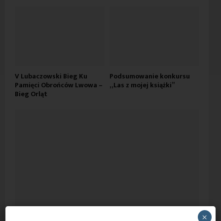
V Lubaczowski Bieg Ku
Podsumowanie konkursu
Pamięci Obrońców Lwowa –
„Las z mojej książki”
Bieg Orląt
×