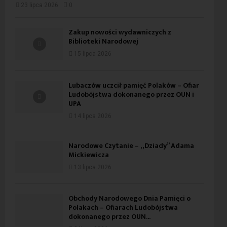
23 lipca 2026
0
Zakup nowości wydawniczych z
Biblioteki Narodowej
15 lipca 2026
Lubaczów uczcił pamięć Polaków – Ofiar
Ludobójstwa dokonanego przez OUN i
UPA
14 lipca 2026
Narodowe Czytanie – „Dziady” Adama
Mickiewicza
13 lipca 2026
Obchody Narodowego Dnia Pamięci o
Polakach – Ofiarach Ludobójstwa
dokonanego przez OUN...