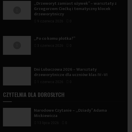
„Drzeworyt zamiast używek” – warsztaty z
Grzegorzem Ciećką i tematyczny klocek
drzeworytniczy
9 czerwca 2026
0
„Po co komu plotka?”
3 czerwca 2026
0
Dni Lubaczowa 2026 – Warsztaty
drzeworytnicze dla uczniów klas IV–VI
1 czerwca 2026
0
CZYTELNIA DLA DOROSŁYCH
Narodowe Czytanie – „Dziady” Adama
Mickiewicza
13 lipca 2026
0