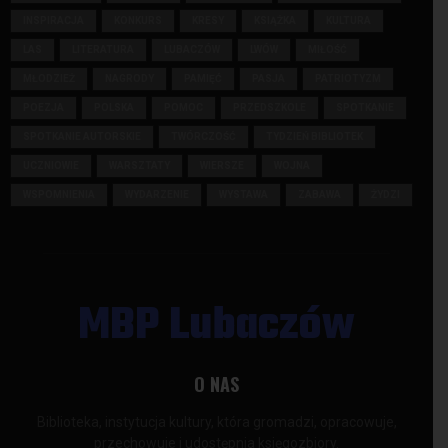
INSPIRACJA
KONKURS
KRESY
KSIĄŻKA
KULTURA
LAS
LITERATURA
LUBACZÓW
LWÓW
MIŁOŚĆ
MŁODZIEŻ
NAGRODY
PAMIĘĆ
PASJA
PATRIOTYZM
POEZJA
POLSKA
POMOC
PRZEDSZKOLE
SPOTKANIE
SPOTKANIE AUTORSKIE
TWÓRCZOŚĆ
TYDZIEŃ BIBLIOTEK
UCZNIOWIE
WARSZTATY
WIERSZE
WOJNA
WSPOMNIENIA
WYDARZENIE
WYSTAWA
ZABAWA
ŻYDZI
MBP Lubaczów
O NAS
Biblioteka, instytucja kultury, która gromadzi, opracowuje,
przechowuje i udostępnia księgozbiory.