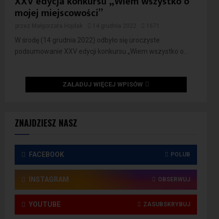
XXV edycja konkursu „Wiem wszystko o
mojej miejscowości”
przez
Małgorzata Hojdak
14 grudnia 2022
1671
W środę (14 grudnia 2022) odbyło się uroczyste
podsumowanie XXV edycji konkursu „Wiem wszystko o...
ZAŁADUJ WIĘCEJ WPISÓW
ZNAJDZIESZ NASZ
FACEBOOK
POLUB
INSTAGRAM
OBSERWUJ
YOUTUBE
ZASUBSKRYBUJ