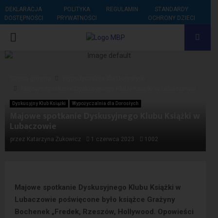
DEKLARACJA
POLITYKA
REGULAMIN
STANDARDY
DOSTĘPNOŚCI
PRYWATNOŚCI
OCHRONY DZIECI
PRIMARY
MENU
Strona główna
Wypożyczalnia dla Dorosłych
Majowe spotkanie Dyskusyjnego Klubu Książki w Lubaczowie
Dyskusyjny Klub Książki
Wypożyczalnia dla Dorosłych
Majowe spotkanie Dyskusyjnego Klubu Książki w
Lubaczowie
przez
Katarzyna Żukowicz
1 czerwca 2023
1002
Majowe spotkanie Dyskusyjnego Klubu Książki w
Lubaczowie poświęcone było książce Grażyny
Bochenek „Fredek, Rzeszów, Hollywood. Opowieści