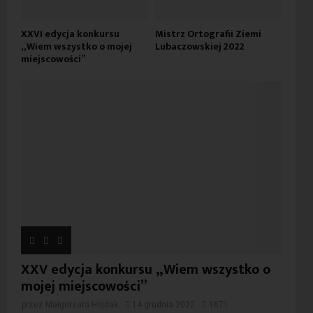
XXVI edycja konkursu
Mistrz Ortografii Ziemi
„Wiem wszystko o mojej
Lubaczowskiej 2022
miejscowości”
XXV edycja konkursu „Wiem wszystko o
mojej miejscowości”
przez
Małgorzata Hojdak
14 grudnia 2022
1671