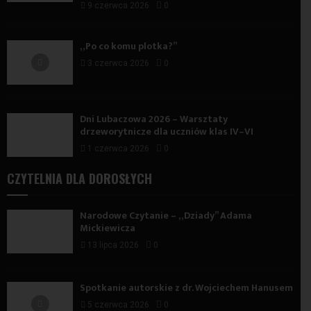
9 czerwca 2026
0
„Po co komu plotka?”
3 czerwca 2026
0
Dni Lubaczowa 2026 – Warsztaty
drzeworytnicze dla uczniów klas IV–VI
1 czerwca 2026
0
CZYTELNIA DLA DOROSŁYCH
Narodowe Czytanie – „Dziady” Adama
Mickiewicza
13 lipca 2026
0
Spotkanie autorskie z dr. Wojciechem Hanusem
5 czerwca 2026
0