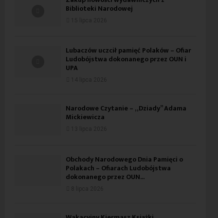
Biblioteki Narodowej
15 lipca 2026
Lubaczów uczcił pamięć Polaków – Ofiar
Ludobójstwa dokonanego przez OUN i
UPA
14 lipca 2026
Narodowe Czytanie – „Dziady” Adama
Mickiewicza
13 lipca 2026
Obchody Narodowego Dnia Pamięci o
Polakach – Ofiarach Ludobójstwa
dokonanego przez OUN...
8 lipca 2026
Wakacyjny Kiermasz Książki