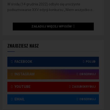
W środę (14 grudnia 2022) odbyło się uroczyste
podsumowanie XXV edycji konkursu „Wiem wszystko o...
ZAŁADUJ WIĘCEJ WPISÓW
ZNAJDZIESZ NASZ
FACEBOOK
POLUB
INSTAGRAM
OBSERWUJ
YOUTUBE
ZASUBSKRYBUJ
EMAIL
OBSERWUJ