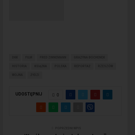
DKK
FILM
FRED ZINNEMANN
GRAŻYNA BOCHENEK
HISTORIA
KSIĄŻKA
POLSKA
REPORTAŻ
RZESZÓW
WOJNA
ŻYDZI
UDOSTĘPNIJ
0
POPRZEDNI WPIS