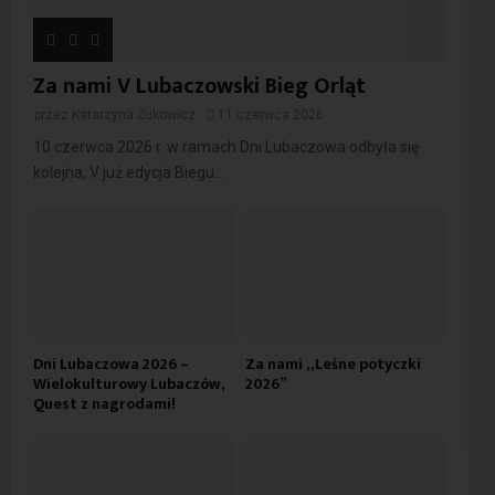
Za nami V Lubaczowski Bieg Orląt
przez
Katarzyna Żukowicz
11 czerwca 2026
10 czerwca 2026 r. w ramach Dni Lubaczowa odbyła się
kolejna, V już edycja Biegu...
Dni Lubaczowa 2026 –
Za nami „Leśne potyczki
Wielokulturowy Lubaczów,
2026”
Quest z nagrodami!