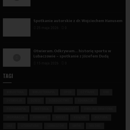
Spotkanie autorskie z dr. Wojciechem Hanusem
25 maja 2026
0
Otwieram. Odkrywam… historię sportu w
Lubaczowie – spotkanie z Józefem Dudą
15 maja 2026
0
TAGI
BIBLIOTEKA
BIBLIOTERAPIA
CPCD
CZYTANIE
DKK
DYSKUSJA
DZIECI
DZIEDZICTWO
EDUKACJA
FOTOGRAFIA
HISTORIA
HOLOKAUST
II WOJNA ŚWIATOWA
INSPIRACJA
KONKURS
KRESY
KSIĄŻKA
KULTURA
LAS
LITERATURA
LUBACZÓW
LWÓW
MIŁOŚĆ