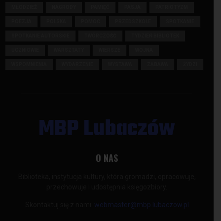
MŁODZIEŻ
NAGRODY
PAMIĘĆ
PASJA
PATRIOTYZM
POEZJA
POLSKA
POMOC
PRZEDSZKOLE
SPOTKANIE
SPOTKANIE AUTORSKIE
TWÓRCZOŚĆ
TYDZIEŃ BIBLIOTEK
UCZNIOWIE
WARSZTATY
WIERSZE
WOJNA
WSPOMNIENIA
WYDARZENIE
WYSTAWA
ZABAWA
ŻYDZI
MBP Lubaczów
O NAS
Biblioteka, instytucja kultury, która gromadzi, opracowuje,
przechowuje i udostępnia księgozbiory.
Skontaktuj się z nami:
webmaster@mbp.lubaczow.pl