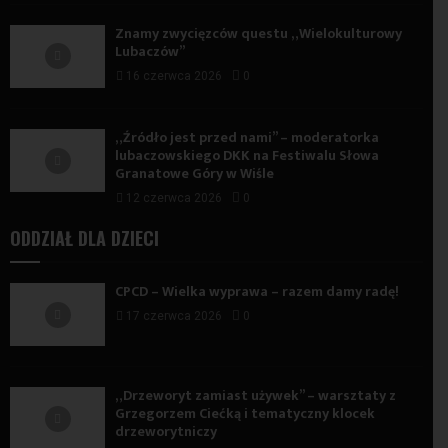
Znamy zwycięzców questu „Wielokulturowy
Lubaczów”
16 czerwca 2026
0
„Źródło jest przed nami” – moderatorka
lubaczowskiego DKK na Festiwalu Słowa
Granatowe Góry w Wiśle
12 czerwca 2026
0
ODDZIAŁ DLA DZIECI
CPCD – Wielka wyprawa – razem damy radę!
17 czerwca 2026
0
„Drzeworyt zamiast używek” – warsztaty z
Grzegorzem Ciećką i tematyczny klocek
drzeworytniczy