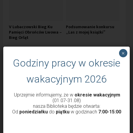
V Lubaczowski Bieg Ku
Podsumowanie konkursu
Pamięci Obrońców Lwowa –
„Las z mojej książki”
Bieg Orląt
×
Godziny pracy w okresie
wakacyjnym 2026
Uprzejmie informujemy, że w
okresie wakacyjnym
(01.07-31.08)
nasza Biblioteka będzie otwarta:
Od
poniedziałku
do
piątku
w godzinach
7:00-15:00
Spotkanie autorskie z miłośnikami