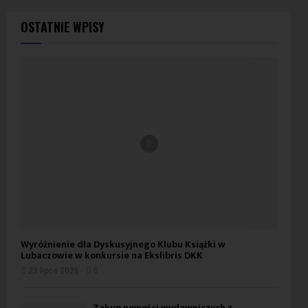
OSTATNIE WPISY
Wyróżnienie dla Dyskusyjnego Klubu Książki w
Lubaczowie w konkursie na Ekslibris DKK
23 lipca 2026
0
Zakup nowości wydawniczych z