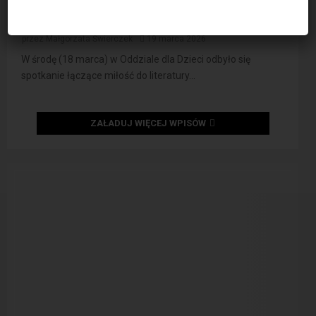
Roztocza – Patrycją Maczyńską i
Grzegorzem Ciećką oraz...
przez
Małgorzata Świerczek
19 marca 2026
W środę (18 marca) w Oddziale dla Dzieci odbyło się
spotkanie łączące miłość do literatury...
ZAŁADUJ WIĘCEJ WPISÓW