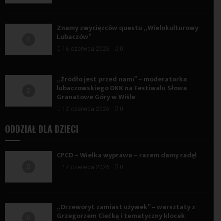
Znamy zwycięzców questu „Wielokulturowy
Lubaczów”
16 czerwca 2026
0
„Źródło jest przed nami” – moderatorka
lubaczowskiego DKK na Festiwalu Słowa
Granatowe Góry w Wiśle
12 czerwca 2026
0
ODDZIAŁ DLA DZIECI
CPCD – Wielka wyprawa – razem damy radę!
17 czerwca 2026
0
„Drzeworyt zamiast używek” – warsztaty z
Grzegorzem Ciećką i tematyczny klocek