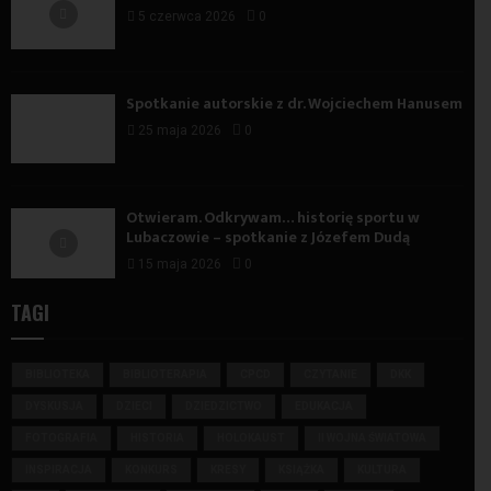
5 czerwca 2026
0
Spotkanie autorskie z dr. Wojciechem Hanusem
25 maja 2026
0
Otwieram. Odkrywam… historię sportu w
Lubaczowie – spotkanie z Józefem Dudą
15 maja 2026
0
TAGI
BIBLIOTEKA
BIBLIOTERAPIA
CPCD
CZYTANIE
DKK
DYSKUSJA
DZIECI
DZIEDZICTWO
EDUKACJA
FOTOGRAFIA
HISTORIA
HOLOKAUST
II WOJNA ŚWIATOWA
INSPIRACJA
KONKURS
KRESY
KSIĄŻKA
KULTURA