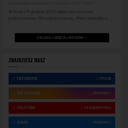
przez
Małgorzata Hojdak
14 grudnia 2022
1671
W środę (14 grudnia 2022) odbyło się uroczyste
podsumowanie XXV edycji konkursu „Wiem wszystko o...
ZAŁADUJ WIĘCEJ WPISÓW
ZNAJDZIESZ NASZ
FACEBOOK
POLUB
INSTAGRAM
OBSERWUJ
YOUTUBE
ZASUBSKRYBUJ
EMAIL
OBSERWUJ