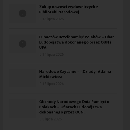
Zakup nowości wydawniczych z
Biblioteki Narodowej
15 lipca 2026
Lubaczów uczcił pamięć Polaków – Ofiar
Ludobójstwa dokonanego przez OUN i
UPA
14 lipca 2026
Narodowe Czytanie – „Dziady” Adama
Mickiewicza
13 lipca 2026
Obchody Narodowego Dnia Pamięci o
Polakach – Ofiarach Ludobójstwa
dokonanego przez OUN...
8 lipca 2026