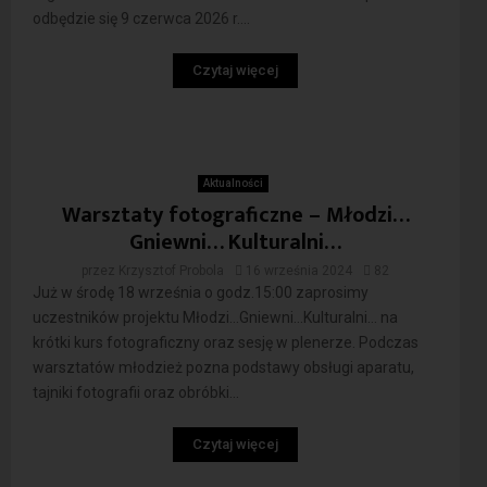
odbędzie się 9 czerwca 2026 r....
Czytaj więcej
Aktualności
Warsztaty fotograficzne – Młodzi…
Gniewni… Kulturalni…
przez
Krzysztof Probola
16 września 2024
82
Już w środę 18 września o godz.15:00 zaprosimy
uczestników projektu Młodzi…Gniewni…Kulturalni… na
krótki kurs fotograficzny oraz sesję w plenerze. Podczas
warsztatów młodzież pozna podstawy obsługi aparatu,
tajniki fotografii oraz obróbki...
Czytaj więcej