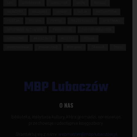
LAS
LITERATURA
LUBACZÓW
LWÓW
MIŁOŚĆ
MŁODZIEŻ
NAGRODY
PAMIĘĆ
PASJA
PATRIOTYZM
POEZJA
POLSKA
POMOC
PRZEDSZKOLE
SPOTKANIE
SPOTKANIE AUTORSKIE
TWÓRCZOŚĆ
TYDZIEŃ BIBLIOTEK
UCZNIOWIE
WARSZTATY
WIERSZE
WOJNA
WSPOMNIENIA
WYDARZENIE
WYSTAWA
ZABAWA
ŻYDZI
MBP Lubaczów
O NAS
Biblioteka, instytucja kultury, która gromadzi, opracowuje,
przechowuje i udostępnia księgozbiory.
Skontaktuj się z nami:
webmaster@mbp.lubaczow.pl