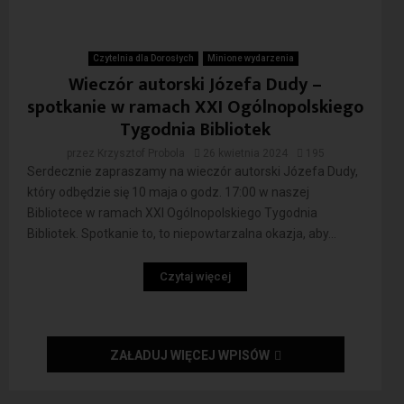
Czytelnia dla Dorosłych
Minione wydarzenia
Wieczór autorski Józefa Dudy –
spotkanie w ramach XXI Ogólnopolskiego
Tygodnia Bibliotek
przez
Krzysztof Probola
26 kwietnia 2024
195
Serdecznie zapraszamy na wieczór autorski Józefa Dudy,
który odbędzie się 10 maja o godz. 17:00 w naszej
Bibliotece w ramach XXI Ogólnopolskiego Tygodnia
Bibliotek. Spotkanie to, to niepowtarzalna okazja, aby...
Czytaj więcej
ZAŁADUJ WIĘCEJ WPISÓW