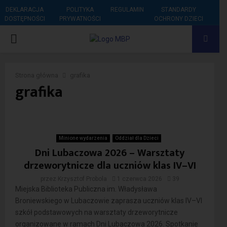
DEKLARACJA
POLITYKA
REGULAMIN
STANDARDY
DOSTĘPNOŚCI
PRYWATNOŚCI
OCHRONY DZIECI
PRIMARY
MENU
Strona główna
grafika
grafika
Minione wydarzenia
Oddział dla Dzieci
Dni Lubaczowa 2026 – Warsztaty
drzeworytnicze dla uczniów klas IV–VI
przez
Krzysztof Probola
1 czerwca 2026
39
Miejska Biblioteka Publiczna im. Władysława
Broniewskiego w Lubaczowie zaprasza uczniów klas IV–VI
szkół podstawowych na warsztaty drzeworytnicze
organizowane w ramach Dni Lubaczowa 2026. Spotkanie