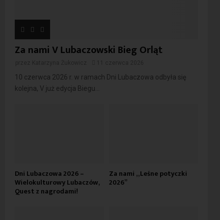
Za nami V Lubaczowski Bieg Orląt
przez
Katarzyna Żukowicz
11 czerwca 2026
10 czerwca 2026 r. w ramach Dni Lubaczowa odbyła się
kolejna, V już edycja Biegu...
Dni Lubaczowa 2026 –
Za nami „Leśne potyczki
Wielokulturowy Lubaczów,
2026”
Quest z nagrodami!