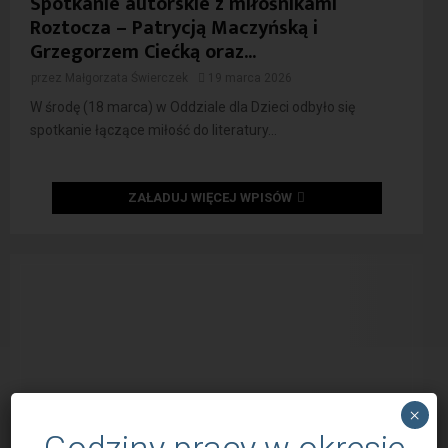
Spotkanie autorskie z miłośnikami
Roztocza – Patrycją Maczyńską i
Grzegorzem Ciećką oraz...
przez
Małgorzata Świerczek
19 marca 2026
W środę (18 marca) w Oddziale dla Dzieci odbyło się
spotkanie łączące miłość do literatury...
ZAŁADUJ WIĘCEJ WPISÓW
×
Godziny pracy w okresie