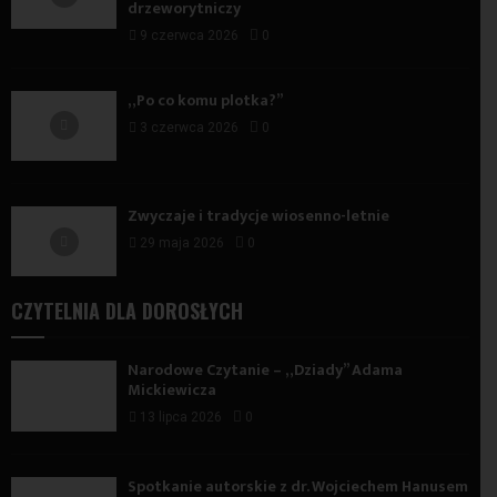
drzeworytniczy
9 czerwca 2026
0
„Po co komu plotka?”
3 czerwca 2026
0
Zwyczaje i tradycje wiosenno-letnie
29 maja 2026
0
CZYTELNIA DLA DOROSŁYCH
Narodowe Czytanie – „Dziady” Adama
Mickiewicza
13 lipca 2026
0
Spotkanie autorskie z dr. Wojciechem Hanusem