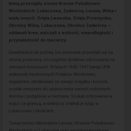
krwią przesiąkły ziemie Kresów Południowo-
Wschodnich: Lubaczowa, Zadwórza, Lwowa, Wilna i
wielu innych. Orlęta Lwowskie, Orlęta Przemyskie,
Obrońcy Wilna, Lubaczowa, Obrońcy Zadwórza –
oddawali krew, walczyli o wolność, niepodległość i
przynależność do macierzy.
Dwadzieścia lat później, los ponownie przechylił się na
stronę przemocy, szczególnie dotkliwie odczuwanej na
ziemiach kresowych. W latach 1942-1947 bandy UPA
atakowały bezbronnych Polaków. Mordowani,
wypędzeni, obrabowani ze swego majątku i korzeni,
zostali zmuszeni do opuszczenia swoich rodzinnych
domów i podążenia w nieznane. Szukali schronienia w
kraju i za granicą, a niektórzy znaleźli je tutaj, w
Lubaczowie i okolicach.
Towarzystwo Miłośników Lwowa i Kresów Południowo-
Wschodnich o/ Lubaczów oraz współorganizatorzy