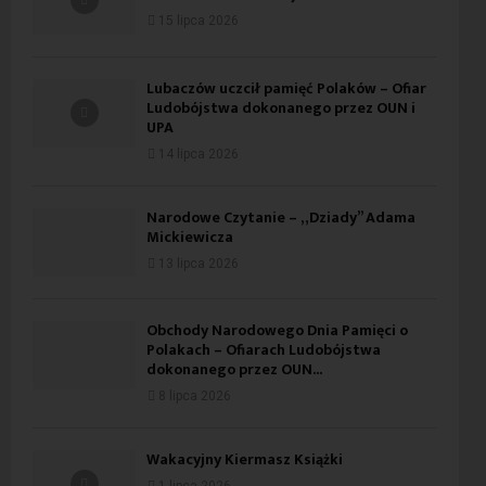
15 lipca 2026
Lubaczów uczcił pamięć Polaków – Ofiar
Ludobójstwa dokonanego przez OUN i
UPA
14 lipca 2026
Narodowe Czytanie – „Dziady” Adama
Mickiewicza
13 lipca 2026
Obchody Narodowego Dnia Pamięci o
Polakach – Ofiarach Ludobójstwa
dokonanego przez OUN...
8 lipca 2026
Wakacyjny Kiermasz Książki
1 lipca 2026