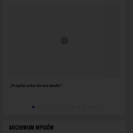
„Przyłóż ucho do mirabelki”
Spo
ARCHIWUM WPISÓW