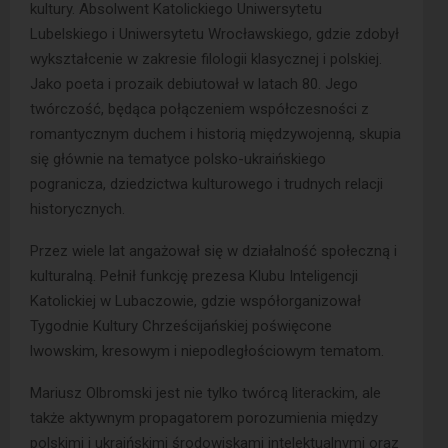
kultury. Absolwent Katolickiego Uniwersytetu
Lubelskiego i Uniwersytetu Wrocławskiego, gdzie zdobył
wykształcenie w zakresie filologii klasycznej i polskiej.
Jako poeta i prozaik debiutował w latach 80. Jego
twórczość, będąca połączeniem współczesności z
romantycznym duchem i historią międzywojenną, skupia
się głównie na tematyce polsko-ukraińskiego
pogranicza, dziedzictwa kulturowego i trudnych relacji
historycznych.
Przez wiele lat angażował się w działalność społeczną i
kulturalną. Pełnił funkcję prezesa Klubu Inteligencji
Katolickiej w Lubaczowie, gdzie współorganizował
Tygodnie Kultury Chrześcijańskiej poświęcone
lwowskim, kresowym i niepodległościowym tematom.
Mariusz Olbromski jest nie tylko twórcą literackim, ale
także aktywnym propagatorem porozumienia między
polskimi i ukraińskimi środowiskami intelektualnymi oraz