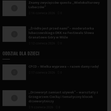
Znamy zwycięzców questu „Wielokulturowy
Lubaczów”
16 czerwca 2026
0
„Źródło jest przed nami” – moderatorka
lubaczowskiego DKK na Festiwalu Słowa
Granatowe Góry w Wiśle
12 czerwca 2026
0
ODDZIAŁ DLA DZIECI
CPCD – Wielka wyprawa – razem damy radę!
17 czerwca 2026
0
„Drzeworyt zamiast używek” – warsztaty z
Grzegorzem Ciećką i tematyczny klocek
drzeworytniczy
9 czerwca 2026
0