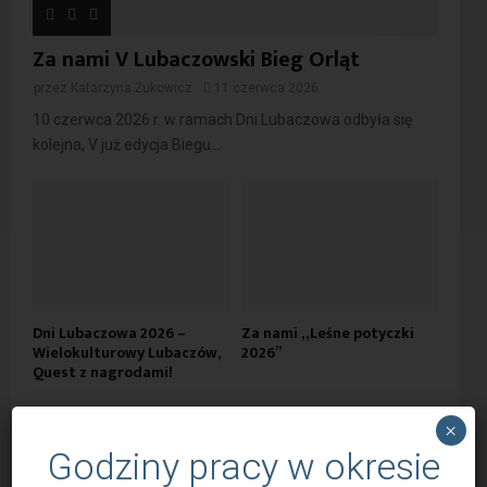
Za nami V Lubaczowski Bieg Orląt
przez
Katarzyna Żukowicz
11 czerwca 2026
10 czerwca 2026 r. w ramach Dni Lubaczowa odbyła się
kolejna, V już edycja Biegu...
Dni Lubaczowa 2026 –
Za nami „Leśne potyczki
Wielokulturowy Lubaczów,
2026”
Quest z nagrodami!
×
Godziny pracy w okresie