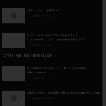
„Po co komu plotka?”
3 czerwca 2026
0
Dni Lubaczowa 2026 – Warsztaty
drzeworytnicze dla uczniów klas IV–VI
1 czerwca 2026
0
CZYTELNIA DLA DOROSŁYCH
Narodowe Czytanie – „Dziady” Adama
Mickiewicza
13 lipca 2026
0
Spotkanie autorskie z dr. Wojciechem Hanusem
5 czerwca 2026
0