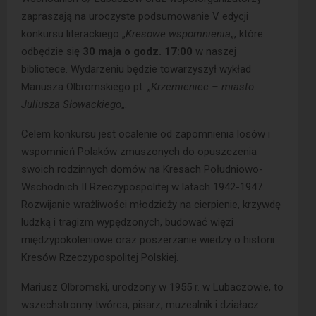
zapraszają na uroczyste podsumowanie V edycji
konkursu literackiego „
Kresowe wspomnienia
„, które
odbędzie się
30 maja o godz. 17:00
w naszej
bibliotece. Wydarzeniu będzie towarzyszył wykład
Mariusza Olbromskiego pt. „
Krzemieniec – miasto
Juliusza Słowackiego
„.
Celem konkursu jest ocalenie od zapomnienia losów i
wspomnień Polaków zmuszonych do opuszczenia
swoich rodzinnych domów na Kresach Południowo-
Wschodnich II Rzeczypospolitej w latach 1942-1947.
Rozwijanie wrażliwości młodzieży na cierpienie, krzywdę
ludzką i tragizm wypędzonych, budować więzi
międzypokoleniowe oraz poszerzanie wiedzy o historii
Kresów Rzeczypospolitej Polskiej.
Mariusz Olbromski, urodzony w 1955 r. w Lubaczowie, to
wszechstronny twórca, pisarz, muzealnik i działacz