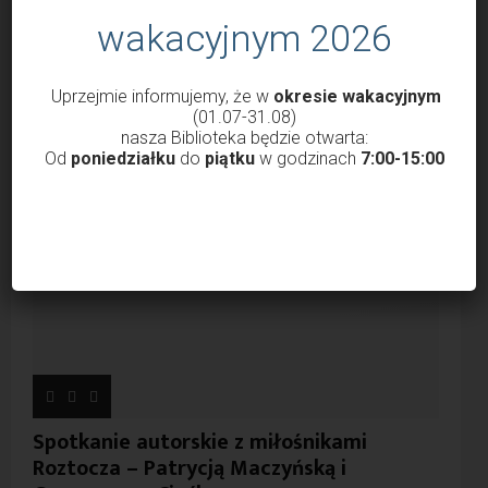
wakacyjnym 2026
V Lubaczowski Bieg Ku
Podsumowanie konkursu
Pamięci Obrońców Lwowa –
„Las z mojej książki”
Uprzejmie informujemy, że w
okresie wakacyjnym
Bieg Orląt
(01.07-31.08)
nasza Biblioteka będzie otwarta:
Od
poniedziałku
do
piątku
w godzinach
7:00-15:00
Spotkanie autorskie z miłośnikami
Roztocza – Patrycją Maczyńską i