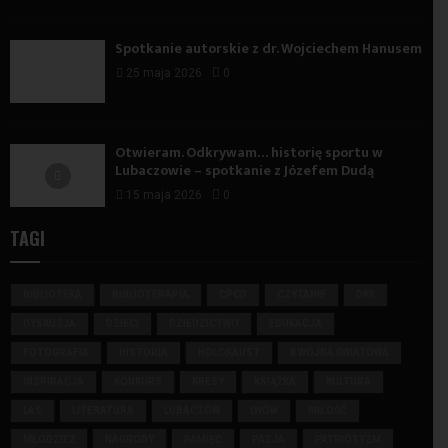
Spotkanie autorskie z dr. Wojciechem Hanusem
25 maja 2026
0
Otwieram. Odkrywam… historię sportu w
Lubaczowie – spotkanie z Józefem Dudą
15 maja 2026
0
TAGI
BIBLIOTEKA
BIBLIOTERAPIA
CPCD
CZYTANIE
DKK
DYSKUSJA
DZIECI
DZIEDZICTWO
EDUKACJA
FOTOGRAFIA
HISTORIA
HOLOKAUST
II WOJNA ŚWIATOWA
INSPIRACJA
KONKURS
KRESY
KSIĄŻKA
KULTURA
LAS
LITERATURA
LUBACZÓW
LWÓW
MIŁOŚĆ
MŁODZIEŻ
NAGRODY
PAMIĘĆ
PASJA
PATRIOTYZM