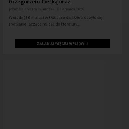
Grzegorzem Ciećką oraz...
przez
Małgorzata Świerczek
19 marca 2026
W środę (18 marca) w Oddziale dla Dzieci odbyło się
spotkanie łączące miłość do literatury...
ZAŁADUJ WIĘCEJ WPISÓW