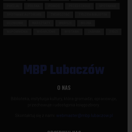
POEZJA
POLSKA
POMOC
PRZEDSZKOLE
SPOTKANIE
SPOTKANIE AUTORSKIE
TWÓRCZOŚĆ
TYDZIEŃ BIBLIOTEK
UCZNIOWIE
WARSZTATY
WIERSZE
WOJNA
WSPOMNIENIA
WYDARZENIE
WYSTAWA
ZABAWA
ŻYDZI
MBP Lubaczów
O NAS
Biblioteka, instytucja kultury, która gromadzi, opracowuje,
przechowuje i udostępnia księgozbiory.
Skontaktuj się z nami:
webmaster@mbp.lubaczow.pl