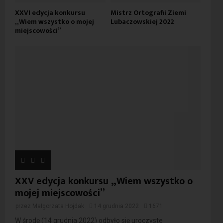
XXVI edycja konkursu
Mistrz Ortografii Ziemi
„Wiem wszystko o mojej
Lubaczowskiej 2022
miejscowości”
XXV edycja konkursu „Wiem wszystko o
mojej miejscowości”
przez
Małgorzata Hojdak
14 grudnia 2022
1671
W środę (14 grudnia 2022) odbyło się uroczyste