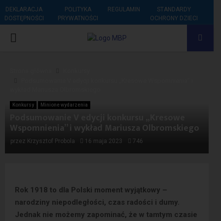
DEKLARACJA
POLITYKA
REGULAMIN
STANDARDY
DOSTĘPNOŚCI
PRYWATNOŚCI
OCHRONY DZIECI
PRIMARY
MENU
Strona główna
Konkursy
Podsumowanie V edycji konkursu „Kresowe Wspomnienia” i
wykład Mariusza Olbromskiego
Konkursy
Minione wydarzenia
Podsumowanie V edycji konkursu „Kresowe
Wspomnienia” i wykład Mariusza Olbromskiego
przez
Krzysztof Probola
16 maja 2023
746
Rok 1918 to dla Polski moment wyjątkowy –
narodziny niepodległości, czas radości i dumy.
Jednak nie możemy zapominać, że w tamtym czasie