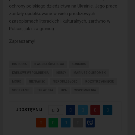
ochrony polskiego dziedzictwa na Ukrainie. Jego prace
zostały opublikowane w wielu prestiżowych
czasopismach literackich i kulturalnych, zarówno w
Polsce, jak i za granicą.
Zapraszamy!
HISTORIA
II WOJNA ŚWIATOWA
KONKURS
KRESOWE WSPOMNIENIA
KRESY
MARIUSZ OLBROMSKI
MORD
NIENAWIŚĆ
NIEPODLEGŁOŚĆ
ROZSTRZYGNIĘCIE
SPOTKANIE
TUŁACZKA
UPA
WSPOMNIENIA
UDOSTĘPNIJ
0