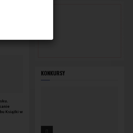
KONKURSY
sku.
Listopadowe spotkanie
Spotkanie autorskie
kanie
Dyskusyjnego Klubu Książki
Wojciechem Chmiela
bu Książki w