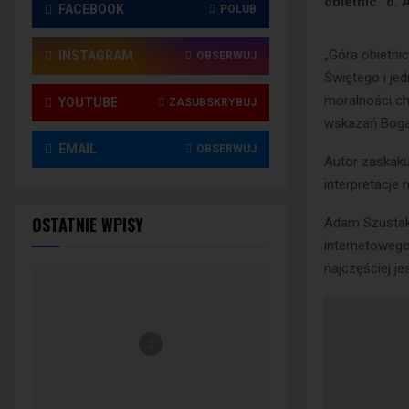
obietnic” o.
FACEBOOK
POLUB
„Góra obietnic
INSTAGRAM
OBSERWUJ
Świętego i je
moralności chr
YOUTUBE
ZASUBSKRYBUJ
wskazań Boga 
EMAIL
OBSERWUJ
Autor zaskaku
interpretacje 
OSTATNIE WPISY
Adam Szustak 
internetowego
najczęściej je