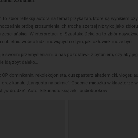
 Adama Szustaka.
” to zbiór refleksji autora na temat przykazań, które są wynikiem cz
dnocześnie próbą zrozumienia ich trochę szerzej niż tylko jako zbior
ześcijańskiej. W interpretacji o. Szustaka Dekalog to zbiór najważni
i obietnic wobec ludzi mówiących o tym, jaki człowiek może być.
je swoimi przemyśleniami, a nas pozostawił z pytaniem, czy aby je
nie idą zbyt daleko…
OP dominikanin, rekolekcjonista, duszpasterz akademicki, vloger, au
 oraz kanału „Langusta na palmie”. Obecnie mieszka w klasztorze w 
st „w drodze”. Autor kilkunastu książek i audiobooków.