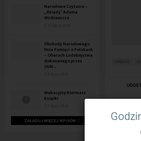
Narodowe Czytanie –
„Dziady” Adama
Mickiewicza
13 lipca 2026
Obchody Narodowego
Dnia Pamięci o Polakach
– Ofiarach Ludobójstwa
dokonanego przez
DEKALOG
D
OUN...
8 lipca 2026
UDOST
Wakacyjny Kiermasz
Książki
1 lipca 2026
Godzi
N
„
ZAŁADUJ WIĘCEJ WPISÓW