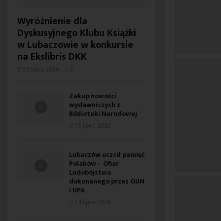
Wyróżnienie dla
Dyskusyjnego Klubu Książki
w Lubaczowie w konkursie
na Ekslibris DKK
23 lipca 2026
0
Zakup nowości
wydawniczych z
Biblioteki Narodowej
15 lipca 2026
Lubaczów uczcił pamięć
Polaków – Ofiar
Ludobójstwa
dokonanego przez OUN
i UPA
14 lipca 2026