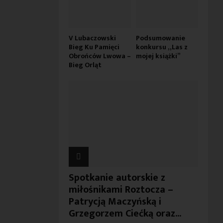
V Lubaczowski
Podsumowanie
Bieg Ku Pamięci
konkursu „Las z
Obrońców Lwowa –
mojej książki”
Bieg Orląt
Spotkanie autorskie z
miłośnikami Roztocza –
Patrycją Maczyńską i
Grzegorzem Ciećką oraz...