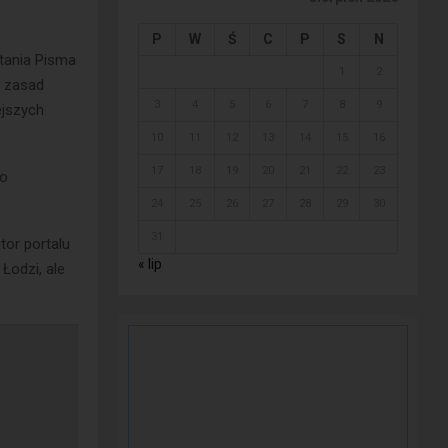
P
W
Ś
C
P
S
N
ytania Pisma
1
2
u zasad
3
4
5
6
7
8
9
ejszych
10
11
12
13
14
15
16
17
18
19
20
21
22
23
go
24
25
26
27
28
29
30
31
tor portalu
« lip
Łodzi, ale