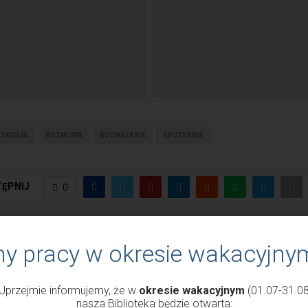
YSKUSJA
ROZMOWA
ROZWAŻANIA
SPOTKANIA
ĘPNIJ
0
POPRZEDNI WPIS
NASTĘPNY WPIS
ny pracy w okresie wakacyjny
arodowy Dzień
„Po co komu plotka?
Żołnierzy Wyklętych”
Uprzejmie informujemy, że w
okresie wakacyjnym
(01.07-31.08
nasza Biblioteka będzie otwarta: