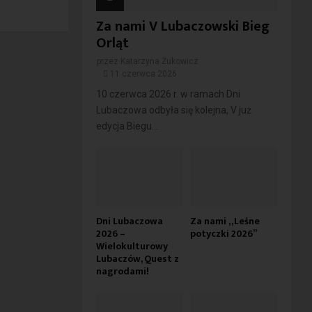
Za nami V Lubaczowski Bieg
Orląt
przez
Katarzyna Żukowicz
11 czerwca 2026
10 czerwca 2026 r. w ramach Dni
Lubaczowa odbyła się kolejna, V już
edycja Biegu...
Dni Lubaczowa
Za nami „Leśne
2026 –
potyczki 2026”
Wielokulturowy
Lubaczów, Quest z
nagrodami!