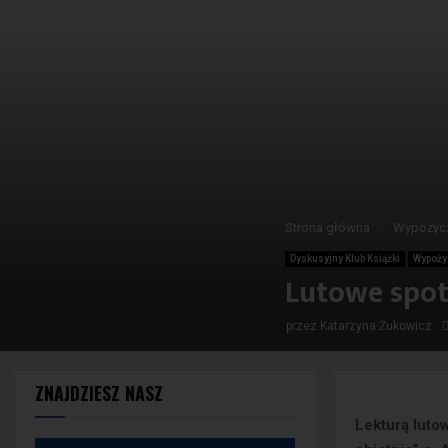
Strona główna
Wypożycz
Dyskusyjny Klub Książki
Wypoży
Lutowe spot
przez
Katarzyna Żukowicz
ZNAJDZIESZ NASZ
Lekturą luto