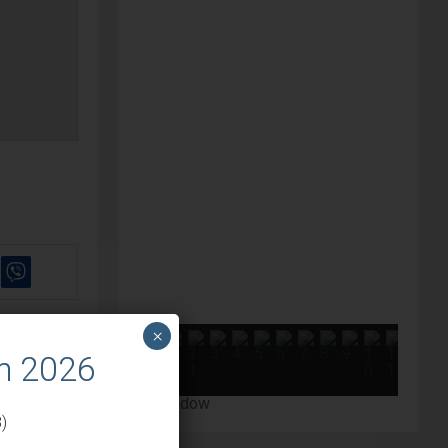
×
m 2026
”
)