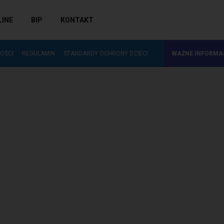
LINE
BIP
KONTAKT
ZAKUP NOWOŚCI WYDAWNICZYCH DO…
OŚCI
REGULAMIN
STANDARDY OCHRONY DZIECI
WAŻNE INFORMA