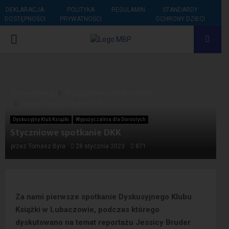
DEKLARACJA
POLITYKA
REGULAMIN
STANDARDY
DOSTĘPNOŚCI
PRYWATNOŚCI
OCHRONY DZIECI
PRIMARY
MENU
Strona główna
Wypożyczalnia dla Dorosłych
Styczniowe spotkanie DKK
Dyskusyjny Klub Książki
Wypożyczalnia dla Dorosłych
Styczniowe spotkanie DKK
przez
Tomasz Byra
28 stycznia 2023
871
Za nami pierwsze spotkanie Dyskusyjnego Klubu
Książki w Lubaczowie, podczas którego
dyskutowano na temat reportażu Jessicy Bruder