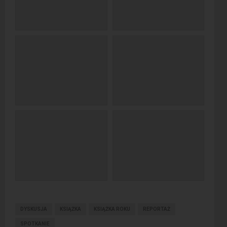
DYSKUSJA
KSIĄŻKA
KSIĄŻKA ROKU
REPORTAŻ
SPOTKANIE