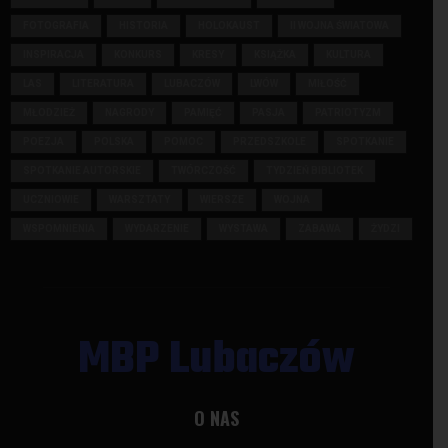
FOTOGRAFIA
HISTORIA
HOLOKAUST
II WOJNA ŚWIATOWA
INSPIRACJA
KONKURS
KRESY
KSIĄŻKA
KULTURA
LAS
LITERATURA
LUBACZÓW
LWÓW
MIŁOŚĆ
MŁODZIEŻ
NAGRODY
PAMIĘĆ
PASJA
PATRIOTYZM
POEZJA
POLSKA
POMOC
PRZEDSZKOLE
SPOTKANIE
SPOTKANIE AUTORSKIE
TWÓRCZOŚĆ
TYDZIEŃ BIBLIOTEK
UCZNIOWIE
WARSZTATY
WIERSZE
WOJNA
WSPOMNIENIA
WYDARZENIE
WYSTAWA
ZABAWA
ŻYDZI
MBP Lubaczów
O NAS