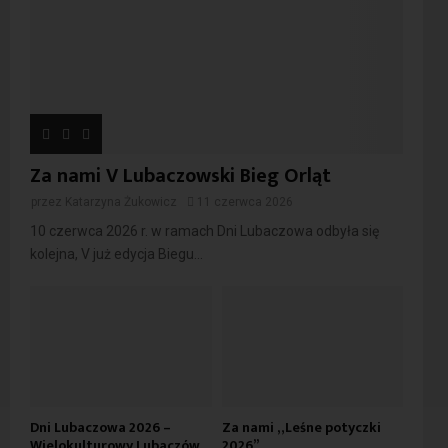
Za nami V Lubaczowski Bieg Orląt
przez
Katarzyna Żukowicz
11 czerwca 2026
10 czerwca 2026 r. w ramach Dni Lubaczowa odbyła się
kolejna, V już edycja Biegu...
Dni Lubaczowa 2026 –
Za nami „Leśne potyczki
Wielokulturowy Lubaczów,
2026”