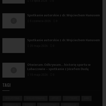
13 lipca 2026
0
Spotkanie autorskie z dr. Wojciechem Hanusem
5 czerwca 2026
0
Spotkanie autorskie z dr. Wojciechem Hanusem
25 maja 2026
0
Otwieram. Odkrywam… historię sportu w
Lubaczowie – spotkanie z Józefem Dudą
15 maja 2026
0
TAGI
BIBLIOTEKA
BIBLIOTERAPIA
CPCD
CZYTANIE
DKK
DYSKUSJA
DZIECI
DZIEDZICTWO
EDUKACJA