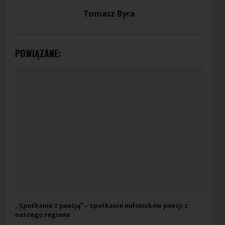
Tomasz Byra
POWIĄZANE:
„Spotkanie z poezją” – spotkanie miłośników poezji z
„Sp
naszego regionu
poe