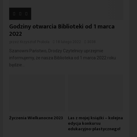
Godziny otwarcia Biblioteki od 1 marca
2022
przez
Krzysztof Probola
18 lutego 2022
3038
Szanowni Państwo, Drodzy Czytelnicy uprzejmie
informujemy, że nasza Biblioteka od 1 marca 2022 roku
będzie...
Życzenia Wielkanocne 2023
Las z mojej książki – kolejna
edycja konkursu
edukacyjno-plastycznego!