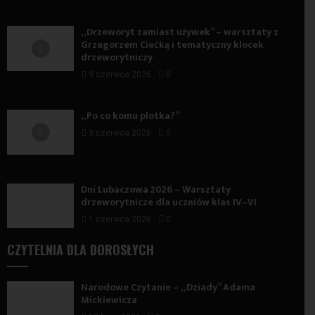
„Drzeworyt zamiast używek” – warsztaty z
Grzegorzem Ciećką i tematyczny klocek
drzeworytniczy
9 czerwca 2026
0
„Po co komu plotka?”
3 czerwca 2026
0
Dni Lubaczowa 2026 – Warsztaty
drzeworytnicze dla uczniów klas IV–VI
1 czerwca 2026
0
CZYTELNIA DLA DOROSŁYCH
Narodowe Czytanie – „Dziady” Adama
Mickiewicza