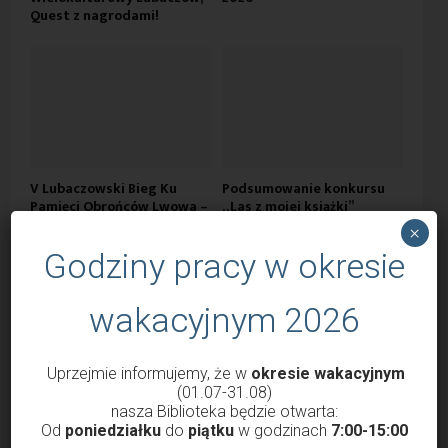
Quest z nagrodami!
V Lubaczowski Bieg Ku
Podsumowanie konkursu
Pamięci Obrońców Lwowa –
„Las z mojej książki”
Bieg Orląt
×
Godziny pracy w okresie
wakacyjnym 2026
Uprzejmie informujemy, że w
okresie wakacyjnym
(01.07-31.08)
nasza Biblioteka będzie otwarta:
Od
poniedziałku
do
piątku
w godzinach
7:00-15:00