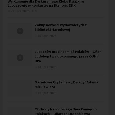
Wyróżnienie dla Dyskusyjnego Klubu Książki w
Lubaczowie w konkursie na Ekslibris DKK
23 lipca 2026
0
Zakup nowości wydawniczych z
Biblioteki Narodowej
15 lipca 2026
Lubaczów uczcił pamięć Polaków – Ofiar
Ludobójstwa dokonanego przez OUN i
UPA
14 lipca 2026
Narodowe Czytanie – „Dziady” Adama
Mickiewicza
13 lipca 2026
Obchody Narodowego Dnia Pamięci o
Polakach – Ofiarach Ludobójstwa