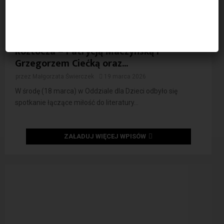
Spotkanie autorskie z miłośnikami
Roztocza – Patrycją Maczyńską i
Grzegorzem Ciećką oraz...
przez
Małgorzata Świerczek
19 marca 2026
W środę (18 marca) w Oddziale dla Dzieci odbyło się
spotkanie łączące miłość do literatury...
ZAŁADUJ WIĘCEJ WPISÓW