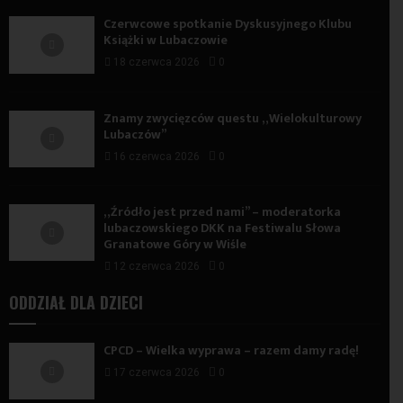
Czerwcowe spotkanie Dyskusyjnego Klubu
Książki w Lubaczowie
18 czerwca 2026
0
Znamy zwycięzców questu „Wielokulturowy
Lubaczów”
16 czerwca 2026
0
„Źródło jest przed nami” – moderatorka
lubaczowskiego DKK na Festiwalu Słowa
Granatowe Góry w Wiśle
12 czerwca 2026
0
ODDZIAŁ DLA DZIECI
CPCD – Wielka wyprawa – razem damy radę!
17 czerwca 2026
0