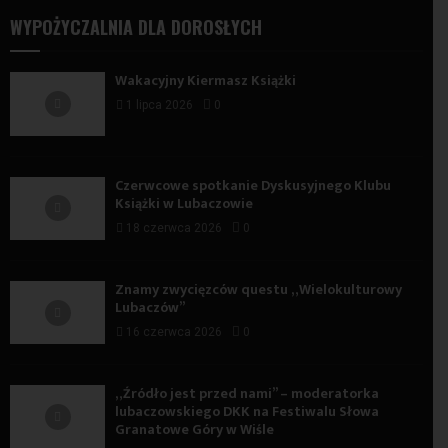
WYPOŻYCZALNIA DLA DOROSŁYCH
Wakacyjny Kiermasz Książki
1 lipca 2026
0
Czerwcowe spotkanie Dyskusyjnego Klubu
Książki w Lubaczowie
18 czerwca 2026
0
Znamy zwycięzców questu „Wielokulturowy
Lubaczów”
16 czerwca 2026
0
„Źródło jest przed nami” – moderatorka
lubaczowskiego DKK na Festiwalu Słowa
Granatowe Góry w Wiśle