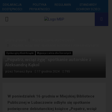
DEKLARACJA
POLITYKA
REGULAMIN
STANDARDY
DOSTĘPNOŚCI
PRYWATNOŚCI
OCHRONY DZIECI
PRIMARY
MENU
Strona główna
Wypożyczalnia dla Dorosłych
„Popatrz, wciąż żyję” spotkanie autorskie z Aleksandrą Kąkol
Dyskusyjny Klub Książki
Wypożyczalnia dla Dorosłych
„Popatrz, wciąż żyję” spotkanie autorskie z
Aleksandrą Kąkol
przez
Tomasz Byra
17 grudnia 2024
795
W poniedziałek 16 grudnia w Miejskiej Bibliotece
Publicznej w Lubaczowie odbyło się spotkanie
poświęcone debiutanckiej książce „Popatrz, wciąż