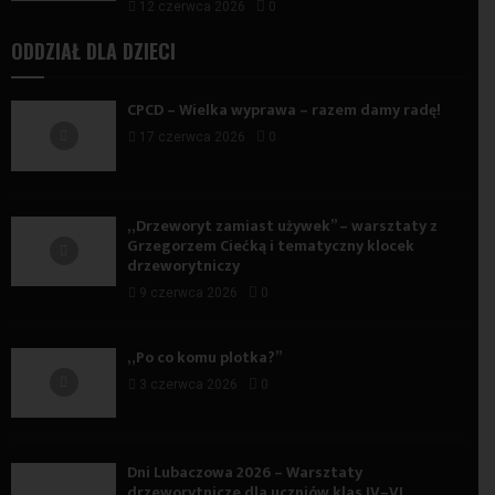
12 czerwca 2026
0
ODDZIAŁ DLA DZIECI
CPCD – Wielka wyprawa – razem damy radę!
17 czerwca 2026
0
„Drzeworyt zamiast używek” – warsztaty z
Grzegorzem Ciećką i tematyczny klocek
drzeworytniczy
9 czerwca 2026
0
„Po co komu plotka?”
3 czerwca 2026
0
Dni Lubaczowa 2026 – Warsztaty
drzeworytnicze dla uczniów klas IV–VI