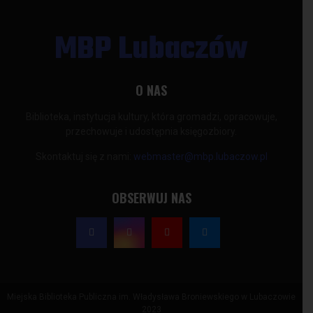
MBP Lubaczów
O NAS
Biblioteka, instytucja kultury, która gromadzi, opracowuje,
przechowuje i udostępnia księgozbiory.
Skontaktuj się z nami:
webmaster@mbp.lubaczow.pl
OBSERWUJ NAS
Miejska Biblioteka Publiczna im. Władysława Broniewskiego w Lubaczowie
2023