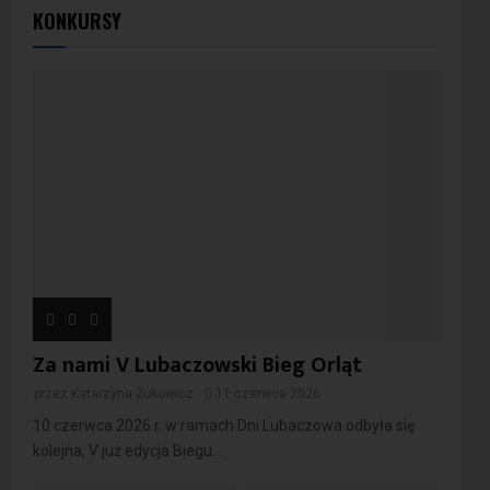
KONKURSY
Za nami V Lubaczowski Bieg Orląt
przez
Katarzyna Żukowicz
11 czerwca 2026
10 czerwca 2026 r. w ramach Dni Lubaczowa odbyła się
kolejna, V już edycja Biegu...