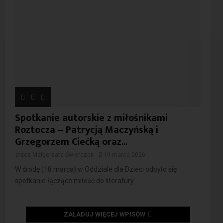
Spotkanie autorskie z miłośnikami
Roztocza – Patrycją Maczyńską i
Grzegorzem Ciećką oraz...
przez
Małgorzata Świerczek
19 marca 2026
W środę (18 marca) w Oddziale dla Dzieci odbyło się
spotkanie łączące miłość do literatury...
ZAŁADUJ WIĘCEJ WPISÓW