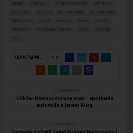
LEKARZ
NOWOTWÓR
OPIEKA ZDROWOTNA
OPTYMIZM
PACJENTKA
PEDIATRA
PODZIĘKOWANIE
POGODA DUCHA
PRZESZCZEP
REALIA
RELACJA
SERCE
SPOKÓJ
SPOTKANIE
SPOTKANIE AUTORSKIE
WALKA
ZDROWIE
ŻYCIE
UDOSTĘPNIJ
0
POPRZEDNI WPIS
Miłków. Niezapomniana wieś – spotkanie
autorskie z Janem Kucą
NASTĘPNY WPIS
Życzenia z okazji Świąt Bożego Narodzenia i