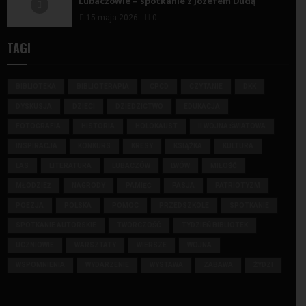
Lubaczowie – spotkanie z Józefem Dudą
15 maja 2026
0
TAGI
BIBLIOTEKA
BIBLIOTERAPIA
CPCD
CZYTANIE
DKK
DYSKUSJA
DZIECI
DZIEDZICTWO
EDUKACJA
FOTOGRAFIA
HISTORIA
HOLOKAUST
II WOJNA ŚWIATOWA
INSPIRACJA
KONKURS
KRESY
KSIĄŻKA
KULTURA
LAS
LITERATURA
LUBACZÓW
LWÓW
MIŁOŚĆ
MŁODZIEŻ
NAGRODY
PAMIĘĆ
PASJA
PATRIOTYZM
POEZJA
POLSKA
POMOC
PRZEDSZKOLE
SPOTKANIE
SPOTKANIE AUTORSKIE
TWÓRCZOŚĆ
TYDZIEŃ BIBLIOTEK
UCZNIOWIE
WARSZTATY
WIERSZE
WOJNA
WSPOMNIENIA
WYDARZENIE
WYSTAWA
ZABAWA
ŻYDZI