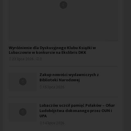
Wyróżnienie dla Dyskusyjnego Klubu Książki w
Lubaczowie w konkursie na Ekslibris DKK
23 lipca 2026
0
Zakup nowości wydawniczych z
Biblioteki Narodowej
15 lipca 2026
Lubaczów uczcił pamięć Polaków – Ofiar
Ludobójstwa dokonanego przez OUN i
UPA
14 lipca 2026