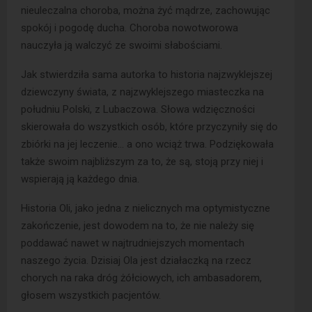
nieuleczalna choroba, można żyć mądrze, zachowując
spokój i pogodę ducha. Choroba nowotworowa
nauczyła ją walczyć ze swoimi słabościami.
Jak stwierdziła sama autorka to historia najzwyklejszej
dziewczyny świata, z najzwyklejszego miasteczka na
południu Polski, z Lubaczowa. Słowa wdzięczności
skierowała do wszystkich osób, które przyczyniły się do
zbiórki na jej leczenie… a ono wciąż trwa. Podziękowała
także swoim najbliższym za to, że są, stoją przy niej i
wspierają ją każdego dnia.
Historia Oli, jako jedna z nielicznych ma optymistyczne
zakończenie, jest dowodem na to, że nie należy się
poddawać nawet w najtrudniejszych momentach
naszego życia. Dzisiaj Ola jest działaczką na rzecz
chorych na raka dróg żółciowych, ich ambasadorem,
głosem wszystkich pacjentów.