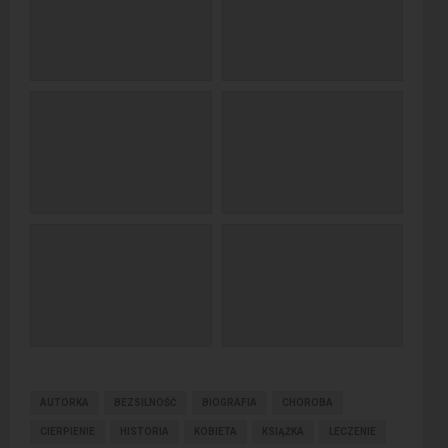
AUTORKA
BEZSILNOŚĆ
BIOGRAFIA
CHOROBA
CIERPIENIE
HISTORIA
KOBIETA
KSIĄŻKA
LECZENIE