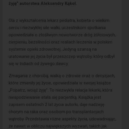
żyję” autorstwa Aleksandry Kąkol.
Ola z wykształcenia lekarz pediatra, kobieta o wielkim
sercu i niezwykłej sile walki, uczestnikom spotkania
opowiedziała o złośliwym nowotworze dróg żółciowych,
cierpieniu, bezsilności oraz realiach leczenia w polskim
systemie opieki zdrowotnej. Jedyną szansą na
uratowanie jej życia był przeszczep wątroby, który odbył
się w Indiach od żywego dawcy.
Zmagania z chorobą, walką o zdrowie oraz o decyzjach,
które zmieniły jej życie, opowiedziała w swojej książce
„Popatrz, wciąż żyję”. To niezwykła relacja lekarki, która
niespodziewanie stała się pacjentką. Książka jest
zapisem ostatnich 2 lat życia autorki, daje nadzieję
chorym na raka oraz osobom po transplantacjach
wątroby. Przedstawia różne aspekty życia, udowadniając,
że nawet w obliczu największych wyzwań, takich jak