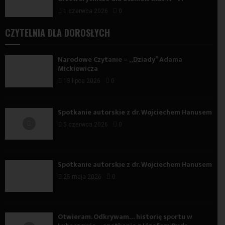
1 czerwca 2026
0
CZYTELNIA DLA DOROSŁYCH
Narodowe Czytanie – „Dziady” Adama
Mickiewicza
13 lipca 2026
0
Spotkanie autorskie z dr. Wojciechem Hanusem
5 czerwca 2026
0
Spotkanie autorskie z dr. Wojciechem Hanusem
25 maja 2026
0
Otwieram. Odkrywam… historię sportu w