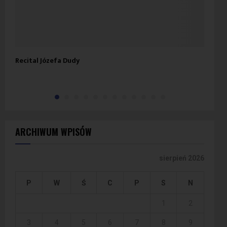
Recital Józefa Dudy
Cze
Lub
ARCHIWUM WPISÓW
sierpień 2026
P
W
Ś
C
P
S
N
1
2
3
4
5
6
7
8
9