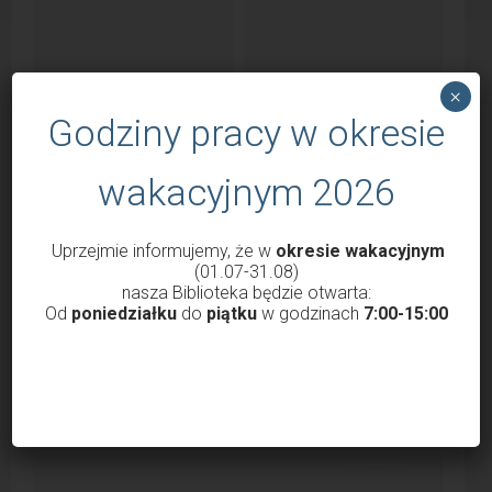
×
Godziny pracy w okresie
Dni Lubaczowa 2026 –
Za nami „Leśne potyczki
Wielokulturowy Lubaczów,
2026”
wakacyjnym 2026
Quest z nagrodami!
Uprzejmie informujemy, że w
okresie wakacyjnym
(01.07-31.08)
nasza Biblioteka będzie otwarta:
Od
poniedziałku
do
piątku
w godzinach
7:00-15:00
V Lubaczowski Bieg Ku
Podsumowanie konkursu
Pamięci Obrońców Lwowa –
„Las z mojej książki”
Bieg Orląt