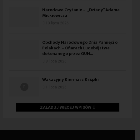
Narodowe Czytanie – „Dziady” Adama
Mickiewicza
13 lipca 2026
Obchody Narodowego Dnia Pamięci o
Polakach – Ofiarach Ludobójstwa
dokonanego przez OUN...
8 lipca 2026
Wakacyjny Kiermasz Książki
1 lipca 2026
ZAŁADUJ WIĘCEJ WPISÓW