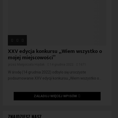
XXV edycja konkursu „Wiem wszystko o
mojej miejscowości”
przez
Małgorzata Hojdak
14 grudnia 2022
1671
W środę (14 grudnia 2022) odbyło się uroczyste
podsumowanie XXV edycji konkursu „Wiem wszystko o...
ZAŁADUJ WIĘCEJ WPISÓW
ZNAJDZIESZ NASZ