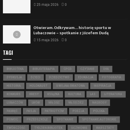
25 maja 2026
0
Otwieram. Odkrywam… historię sportu w
Lubaczowie – spotkanie z Józefem Dudą
15 maja 2026
0
TAGI
BIBLIOTEKA
BIBLIOTERAPIA
CPCD
CZYTANIE
DKK
DYSKUSJA
DZIECI
DZIEDZICTWO
EDUKACJA
FOTOGRAFIA
HISTORIA
HOLOKAUST
II WOJNA ŚWIATOWA
INSPIRACJA
KONKURS
KRESY
KSIĄŻKA
KULTURA
LAS
LITERATURA
LUBACZÓW
LWÓW
MIŁOŚĆ
MŁODZIEŻ
NAGRODY
PAMIĘĆ
PASJA
PATRIOTYZM
POEZJA
POLSKA
POMOC
PRZEDSZKOLE
SPOTKANIE
SPOTKANIE AUTORSKIE
TWÓRCZOŚĆ
TYDZIEŃ BIBLIOTEK
UCZNIOWIE
WARSZTATY