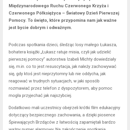
Międzynarodowego Ruchu Czerwonego Krzyża i
Czerwonego Półksiężyca – Światowy Dzień Pierwszej
Pomocy. To święto, które przypomina nam jak ważne
jest bycie dobrym i odważnym.
Podczas spotkania dzieci, śledząc losy małego Łukasza,
bohatera książki „Łukasz ratuje misia, czyli jak udzielić
pierwszej pomocy” autorstwa Izabeli Michty dowiedziały
się, m.in. co to jest resuscytacja, jak należy zachowywać
się, gdy ktoś jest nieprzytomny lub nie oddycha, jak
reagować w trudnych sytuacjach, w jaki sposób
rozmawiać przez telefon z dyspozytorem, aby pomoc
mogła przyjechać jak najszybciej.
Dodatkowo mali uczestnicy obejrzeli krótki film edukacyjny
dotyczący bezpiecznego zachowania, a dzięki piosence
Śpiewających Brzdąców z łatwością zapamiętali bardzo
ważny numer alarmowy. Na zakończenie spotkania