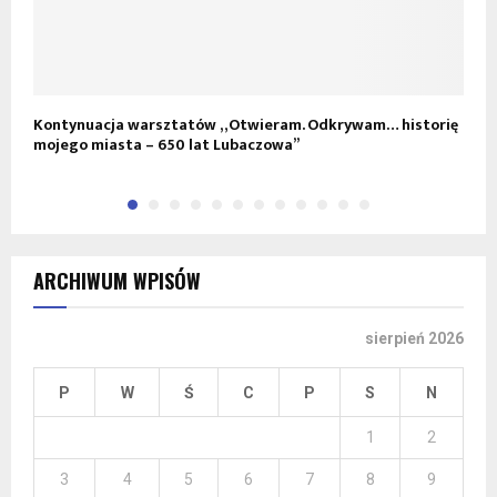
Kontynuacja warsztatów „Otwieram. Odkrywam… historię
„
mojego miasta – 650 lat Lubaczowa”
ARCHIWUM WPISÓW
sierpień 2026
P
W
Ś
C
P
S
N
1
2
3
4
5
6
7
8
9