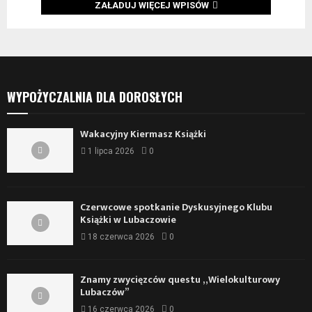
ZAŁADUJ WIĘCEJ WPISÓW
WYPOŻYCZALNIA DLA DOROSŁYCH
Wakacyjny Kiermasz Książki
1 lipca 2026
0
Czerwcowe spotkanie Dyskusyjnego Klubu
Książki w Lubaczowie
18 czerwca 2026
0
Znamy zwycięzców questu „Wielokulturowy
Lubaczów”
16 czerwca 2026
0