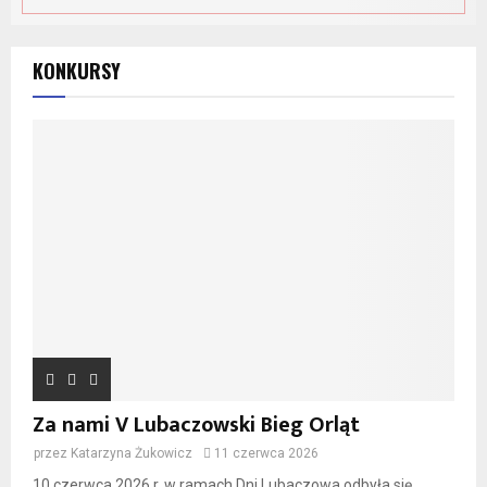
KONKURSY
Za nami V Lubaczowski Bieg Orląt
przez
Katarzyna Żukowicz
11 czerwca 2026
10 czerwca 2026 r. w ramach Dni Lubaczowa odbyła się