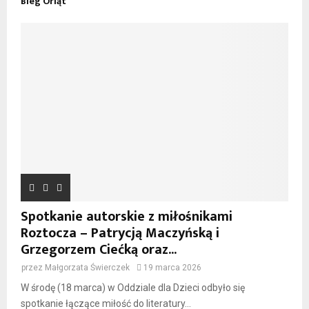
Bieg Orląt
Spotkanie autorskie z miłośnikami
Roztocza – Patrycją Maczyńską i
Grzegorzem Ciećką oraz...
przez
Małgorzata Świerczek
19 marca 2026
W środę (18 marca) w Oddziale dla Dzieci odbyło się
spotkanie łączące miłość do literatury...