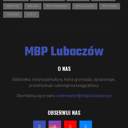
WIERSZE
WOJNA
WSPOMNIENIA
WYDARZENIE
WYSTAWA
ZABAWA
ŻYDZI
MBP Lubaczów
O NAS
Biblioteka, instytucja kultury, która gromadzi, opracowuje,
przechowuje i udostępnia księgozbiory.
Skontaktuj się z nami:
webmaster@mbp.lubaczow.pl
OBSERWUJ NAS