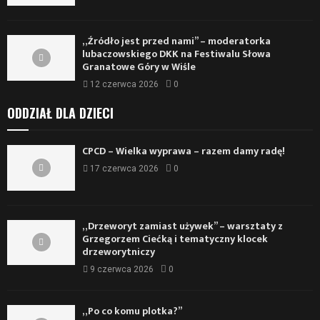
„Źródło jest przed nami” – moderatorka
lubaczowskiego DKK na Festiwalu Słowa
Granatowe Góry w Wiśle
12 czerwca 2026
0
ODDZIAŁ DLA DZIECI
CPCD – Wielka wyprawa – razem damy radę!
17 czerwca 2026
0
„Drzeworyt zamiast używek” – warsztaty z
Grzegorzem Ciećką i tematyczny klocek
drzeworytniczy
9 czerwca 2026
0
„Po co komu plotka?”