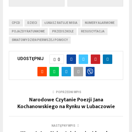
CPCD
DZIECI
ŁUKASZ RATUJE MISIA
NUMERY ALARMOWE
POJAZDY RATUNKOWE
PRZEDSZKOLE
RESUSCYTACJA
ŚWIATOWY DZIEŃ PIERWSZEJ POMOCY
UDOSTĘPNIJ
0
POPRZEDNI WPIS
Narodowe Czytanie Poezji Jana
Kochanowskiego na Rynku w Lubaczowie
NASTĘPNY WPIS