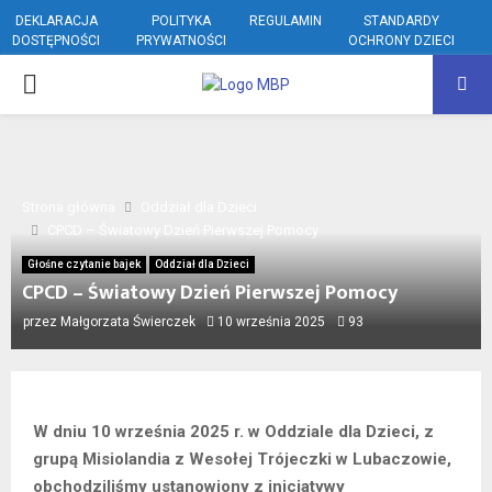
DEKLARACJA
POLITYKA
REGULAMIN
STANDARDY
DOSTĘPNOŚCI
PRYWATNOŚCI
OCHRONY DZIECI
PRIMARY
MENU
Strona główna
Oddział dla Dzieci
CPCD – Światowy Dzień Pierwszej Pomocy
Głośne czytanie bajek
Oddział dla Dzieci
CPCD – Światowy Dzień Pierwszej Pomocy
przez
Małgorzata Świerczek
10 września 2025
93
W dniu 10 września 2025 r. w Oddziale dla Dzieci, z
grupą Misiolandia z Wesołej Trójeczki w Lubaczowie,
obchodziliśmy ustanowiony z inicjatywy